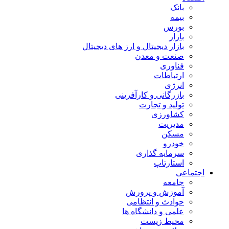
بانک
بیمه
بورس
بازار
بازار دیجیتال و ارز های دیجیتال
صنعت و معدن
فناوری
ارتباطات
انرژی
بازرگانی و کارآفرینی
تولید و تجارت
کشاورزی
مدیریت
مسکن
خودرو
سرمایه گذاری
استارتاپ
اجتماعی
جامعه
آموزش و پرورش
حوادث و انتظامی
علمی و دانشگاه ها
محیط زیست