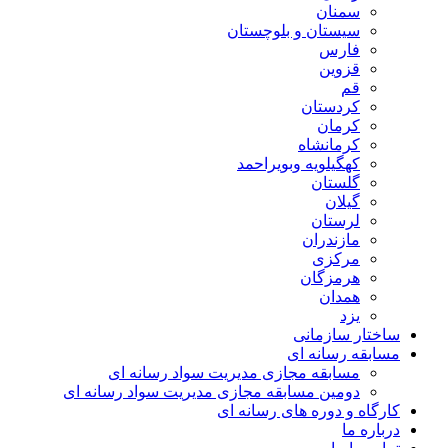
سمنان
سیستان و بلوچستان
فارس
قزوین
قم
کردستان
کرمان
کرمانشاه
کهگیلویه وبویراحمد
گلستان
گیلان
لرستان
مازندران
مرکزی
هرمزگان
همدان
یزد
ساختار سازمانی
مسابقه رسانه ای
مسابقه مجازی مدیریت سواد رسانه ای
دومین مسابقه مجازی مدیریت سواد رسانه ای
کارگاه و دوره های رسانه ای
درباره ما