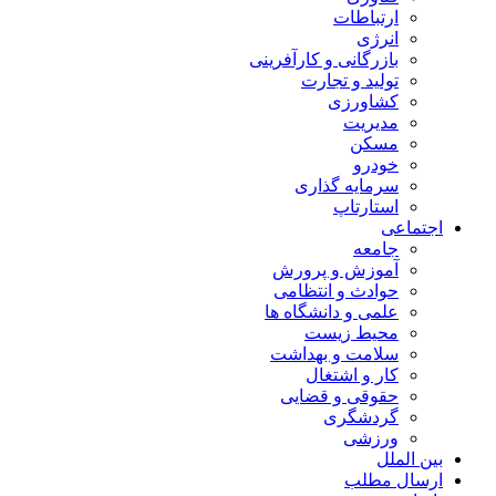
ارتباطات
انرژی
بازرگانی و کارآفرینی
تولید و تجارت
کشاورزی
مدیریت
مسکن
خودرو
سرمایه گذاری
استارتاپ
اجتماعی
جامعه
آموزش و پرورش
حوادث و انتظامی
علمی و دانشگاه ها
محیط زیست
سلامت و بهداشت
کار و اشتغال
حقوقی و قضایی
گردشگری
ورزشی
بین الملل
ارسال مطلب