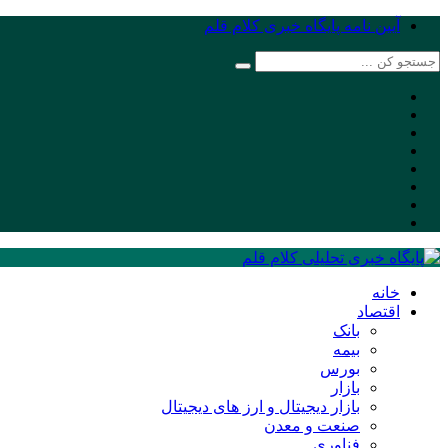
آیین نامه پایگاه خبری کلام قلم
خانه
اقتصاد
بانک
بیمه
بورس
بازار
بازار دیجیتال و ارز های دیجیتال
صنعت و معدن
فناوری