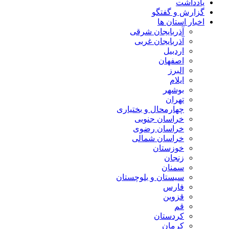
یادداشت
گزارش و گفتگو
اخبار استان ها
آذربایجان شرقی
آذربایجان غربی
اردبیل
اصفهان
البرز
ایلام
بوشهر
تهران
چهارمحال و بختیاری
خراسان جنوبی
خراسان رضوی
خراسان شمالی
خوزستان
زنجان
سمنان
سیستان و بلوچستان
فارس
قزوین
قم
کردستان
کرمان