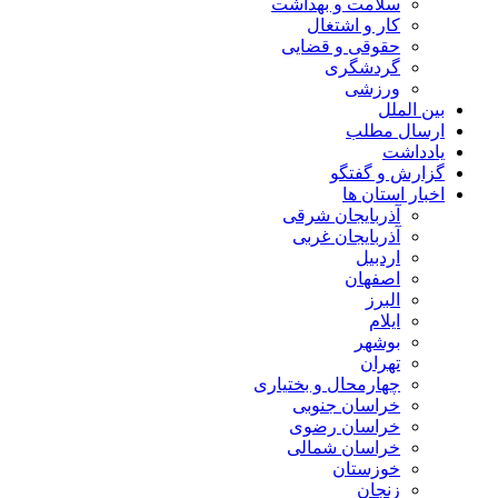
سلامت و بهداشت
کار و اشتغال
حقوقی و قضایی
گردشگری
ورزشی
بین الملل
ارسال مطلب
یادداشت
گزارش و گفتگو
اخبار استان ها
آذربایجان شرقی
آذربایجان غربی
اردبیل
اصفهان
البرز
ایلام
بوشهر
تهران
چهارمحال و بختیاری
خراسان جنوبی
خراسان رضوی
خراسان شمالی
خوزستان
زنجان