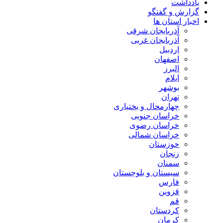
یادداشت
گزارش و گفتگو
اخبار استان ها
آذربایجان شرقی
آذربایجان غربی
اردبیل
اصفهان
البرز
ایلام
بوشهر
تهران
چهارمحال و بختیاری
خراسان جنوبی
خراسان رضوی
خراسان شمالی
خوزستان
زنجان
سمنان
سیستان و بلوچستان
فارس
قزوین
قم
کردستان
کرمان