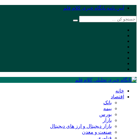
آیین نامه پایگاه خبری کلام قلم
خانه
اقتصاد
بانک
بیمه
بورس
بازار
بازار دیجیتال و ارز های دیجیتال
صنعت و معدن
فناوری