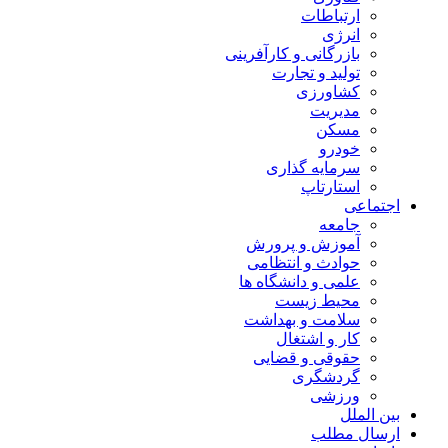
ارتباطات
انرژی
بازرگانی و کارآفرینی
تولید و تجارت
کشاورزی
مدیریت
مسکن
خودرو
سرمایه گذاری
استارتاپ
اجتماعی
جامعه
آموزش و پرورش
حوادث و انتظامی
علمی و دانشگاه ها
محیط زیست
سلامت و بهداشت
کار و اشتغال
حقوقی و قضایی
گردشگری
ورزشی
بین الملل
ارسال مطلب