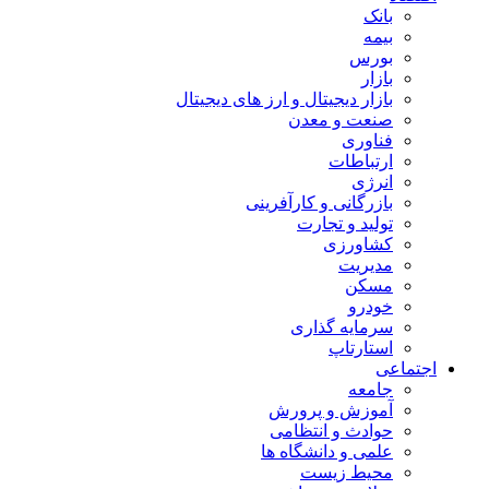
بانک
بیمه
بورس
بازار
بازار دیجیتال و ارز های دیجیتال
صنعت و معدن
فناوری
ارتباطات
انرژی
بازرگانی و کارآفرینی
تولید و تجارت
کشاورزی
مدیریت
مسکن
خودرو
سرمایه گذاری
استارتاپ
اجتماعی
جامعه
آموزش و پرورش
حوادث و انتظامی
علمی و دانشگاه ها
محیط زیست