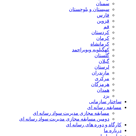
سمنان
سیستان و بلوچستان
فارس
قزوین
قم
کردستان
کرمان
کرمانشاه
کهگیلویه وبویراحمد
گلستان
گیلان
لرستان
مازندران
مرکزی
هرمزگان
همدان
یزد
ساختار سازمانی
مسابقه رسانه ای
مسابقه مجازی مدیریت سواد رسانه ای
دومین مسابقه مجازی مدیریت سواد رسانه ای
کارگاه و دوره های رسانه ای
درباره ما