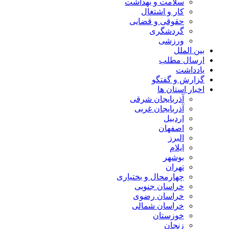
سلامت و بهداشت
کار و اشتغال
حقوقی و قضایی
گردشگری
ورزشی
بین الملل
ارسال مطلب
یادداشت
گزارش و گفتگو
اخبار استان ها
آذربایجان شرقی
آذربایجان غربی
اردبیل
اصفهان
البرز
ایلام
بوشهر
تهران
چهارمحال و بختیاری
خراسان جنوبی
خراسان رضوی
خراسان شمالی
خوزستان
زنجان