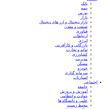
بانک
بیمه
بورس
بازار
بازار دیجیتال و ارز های دیجیتال
صنعت و معدن
فناوری
ارتباطات
انرژی
بازرگانی و کارآفرینی
تولید و تجارت
کشاورزی
مدیریت
مسکن
خودرو
سرمایه گذاری
استارتاپ
اجتماعی
جامعه
آموزش و پرورش
حوادث و انتظامی
علمی و دانشگاه ها
محیط زیست