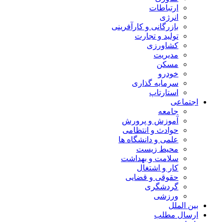
ارتباطات
انرژی
بازرگانی و کارآفرینی
تولید و تجارت
کشاورزی
مدیریت
مسکن
خودرو
سرمایه گذاری
استارتاپ
اجتماعی
جامعه
آموزش و پرورش
حوادث و انتظامی
علمی و دانشگاه ها
محیط زیست
سلامت و بهداشت
کار و اشتغال
حقوقی و قضایی
گردشگری
ورزشی
بین الملل
ارسال مطلب