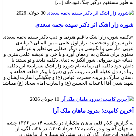
به طور مستقیم درگیر جنگ نبوده‌اند […]
30 جولای 2026
شوره زار اشک اثر دکتر سیده نجمه سعدی
«دکلمه شوره زار اشک با قلم هنرنما و ادیب دکتر سیده نجمه سعدی
نظریه پرداز و شخصیت تراز اول علمی – بین المللی 3 زبانه‌ی
عربی، فارسی و انگلیسی بار دیگر صفایی بی نظیر و عرفانی –
معنوی برای همگان به ارمغان آورد و با خرد و اندیشه علمی هنری و
ادیبانه خود طرواتی شور انگیز به دنیای دکلمه دادند و توانستند با
دانش خود دکلمه ای زیبا به نام شوره زار اشک بسرایند» این دکلمه
زیبا درد دل عقیله العرب زینب کبری (س) با پیکر قطعه قطعه و
دستان مبارک و بریده حضرت عباس (ع) و چگونگی اسارت ایشان و
شهید شدن آقا اباعبداله الحسین (ع) و اسارت امام سجاد (ع) میباشد
.
10 جولای 2026
​آخرین کامیت؛ بدرود ماهان ملک آرا
به گزارش کلام قلم، ماهان ملک‌آرا، در یکشنبه ۱۴ تیر ۱۳۶۶ چشم
به جهان گشود و در یکشنبه ۱۷ خرداد ۱۴۰۵، در ۳۸سالگی، از
هیاهوی این جهان گذر کرد. در سنی که بسیاری از ما هنوز در