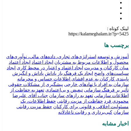
لینک کوتاه :
https://kalameghalam.ir/?p=5425
برچسب ها
آموزش و توسعه
استراتژی‌های تجاری، داده‌های مالی، نوآوری‌های
محصول و اطلاعات مربوط به مشتریان
ایجاد اعتماد
ایجاد اعتماد
میان کارکنان و مدیریت
ایجاد اعتماد و اعتبار در محیط کاری
ایجاد
سیاست‌های واضح
ایجاد یک فرهنگ باز
پاداش
پاداش و انگیزش
پایبندی کارکنان به عدم افشای اطلاعات حساس و محرمانه
سازمان به افراد یا نهادهای خارجی
پیشگیری از مشکلات حقوقی
تأثیر بر فرهنگ سازمانی
تبعیض و بی‌اعتمادی
تعهد به حفاظت از
اطلاعات سازمانی
تعهد به رازهای سازمان
جناب آقای علیرضا
محمودی فرد
حفاظت از مزیت رقابتی
حفظ اطلاعات، یک
مسئولیت اخلاقی و قانونی برای کارکنان
حفظ مزیت رقابتی
سازمان
کپی‌برداری و رقابت ناعادلانه
اخبار مشابه