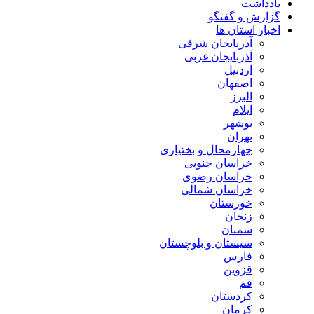
یادداشت
گزارش و گفتگو
اخبار استان ها
آذربایجان شرقی
آذربایجان غربی
اردبیل
اصفهان
البرز
ایلام
بوشهر
تهران
چهارمحال و بختیاری
خراسان جنوبی
خراسان رضوی
خراسان شمالی
خوزستان
زنجان
سمنان
سیستان و بلوچستان
فارس
قزوین
قم
کردستان
کرمان