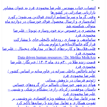
انتصاب جناب مهندس علیرضا محمودی فرد به عنوان مشاور
بازاریابی صادراتی در کشورها
وقتی گرما و سرما تسلیم اراده‌ی فولادین می‌شود؛ رکورد
آماده‌سازی و ارسال محصول فولاد خوزستان در دوازده ماه
متوالی شکسته شد
مختصری درخصوص برند خودروسازی تویوتا – علیرضا
محمودی فرد
ساماندهی و بهسازی رودخانه بالیخلی‌چای با مشارکت
قرارگاه خاتم‌الانبیاء(ص) تداوم می‌یابد
فلیپ‌فلاپ‌ها و کاربردهای آن‌ها در مدارهای دیجیتال – علیرضا
محمودی فرد
Data driven human resources / Dr. Melika MolkAra
قیمت زنده طلا در ۳۰م دی ماه ۱۴۰۳ / خبرنگار: علیرضا
محمودی فرد
تولید ناخالص داخلی سرانه در خاورمیانه بر اساس کشور /
علیرضا محمودی فرد
ژئوتیم فریمان در پژوهش میدانی
هوای دو شهر خوزستان ناسالم برای گروه‌های حساس
داستان موفقیت زکریای رازی: پیشگام پزشکی و شیمی –
علیرضا محمودی فرد
مدیرعامل سازمان منطقه ویژه اقتصادی پتروشیمی بر
تقویت همکاری و تعامل سازنده با رسانه‌ها تأکید کرد