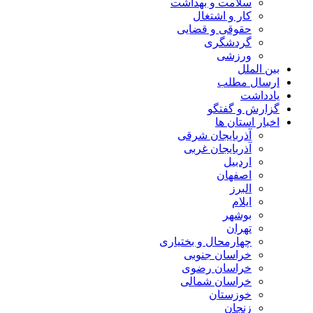
سلامت و بهداشت
کار و اشتغال
حقوقی و قضایی
گردشگری
ورزشی
بین الملل
ارسال مطلب
یادداشت
گزارش و گفتگو
اخبار استان ها
آذربایجان شرقی
آذربایجان غربی
اردبیل
اصفهان
البرز
ایلام
بوشهر
تهران
چهارمحال و بختیاری
خراسان جنوبی
خراسان رضوی
خراسان شمالی
خوزستان
زنجان