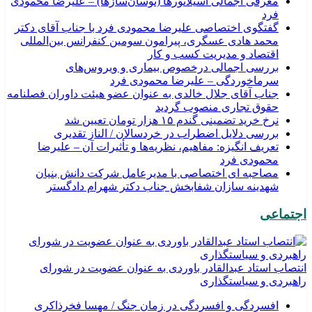
معرفی اجمالی اسیلاتورها (نوسان‌سازها) – علیرضا محمودی
فرد
گفتگوی اختصاصی علیرضا محمودی فرد با جناب آقای دکتر
محمد هادی عسگری، پیرامون سومین کنفرانس بین‌المللی
اقتصاد و مدیریت کسب و کار
بررسی اجمالی درخصوص بیماری و ویروس‌های
سرماخوردگی – علیرضا محمودی فرد
جناب آقای جلال خالدی به عنوان عضو هیئت داوران فصلنامه
حقوق تجاری منصوب گردید
نرخ خرید تضمینی گندم ۱۵ هزار تومان تعیین شد
بررسی دلایل اضطراب در خردسالان / الناز تقدیری
تعریف انگیزه: مفاهیم، نظریه‌ها و تأثیرات آن – علیرضا
محمودی فرد
مصاحبه ای اختصاصی با مدیرعامل شرکت دانش بنیان
شهدینه سازان شفابخش جناب دکتر شهرام دادگستر
اجتماعی
انتصاب استاد عبدالقادر باوردی به عنوان عضویت در شورای
راهبردی و سیاستگذاری
افسردگی و افسردگی در زمان جنگ / مهسا فخرذاکری