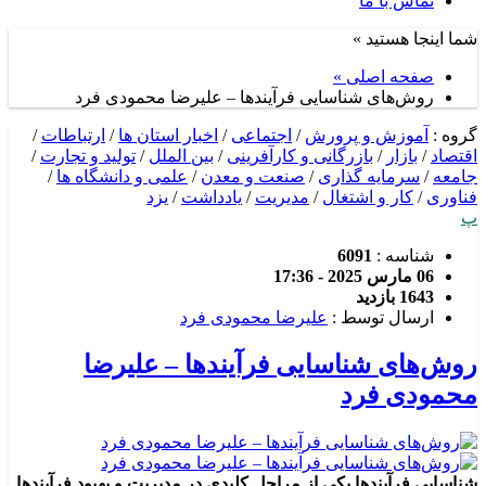
تماس با ما
شما اینجا هستید »
صفحه اصلی »
روش‌های شناسایی فرآیندها – علیرضا محمودی فرد
گروه :
آموزش و پرورش
/
اجتماعی
/
اخبار استان ها
/
ارتباطات
/
اقتصاد
/
بازار
/
بازرگانی و کارآفرینی
/
بین الملل
/
تولید و تجارت
/
جامعه
/
سرمایه گذاری
/
صنعت و معدن
/
علمی و دانشگاه ها
/
فناوری
/
کار و اشتغال
/
مدیریت
/
یادداشت
/
یزد
پ
شناسه :
6091
06 مارس 2025 - 17:36
1643 بازدید
ارسال توسط :
علیرضا محمودی فرد
روش‌های شناسایی فرآیندها – علیرضا
محمودی فرد
شناسایی فرآیندها یکی از مراحل کلیدی در مدیریت و بهبود فرآیندها