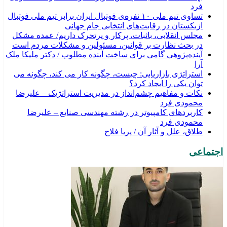
فرد
تساوی تیم ملی ۱۰ نفره‌ی فوتبال ایران برابر تیم ملی فوتبال
ازبکستان در رقابت‌های انتخابی جام جهانی
مجلس انقلابی، باثبات، پرکار و پرتحرک داریم/ عمده مشکل
در بحث نظارت بر قوانین، مسئولین و مشکلات مردم است
آینده‌پژوهی گامی برای ساخت آینده مطلوب / دکتر ملیکا ملک
آرا
استراتژی بازاریابی: چیست، چگونه کار می کند، چگونه می
توان یکی را ایجاد کرد؟
نکات و مفاهیم چشم‌انداز در مدیریت استراتژیک – علیرضا
محمودی فرد
کاربردهای کامپیوتر در رشته مهندسی صنایع – علیرضا
محمودی فرد
طلاق، علل و آثار آن / پریا فلاح
اجتماعی