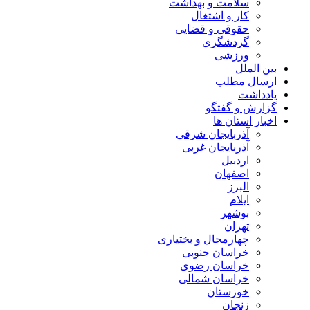
سلامت و بهداشت
کار و اشتغال
حقوقی و قضایی
گردشگری
ورزشی
بین الملل
ارسال مطلب
یادداشت
گزارش و گفتگو
اخبار استان ها
آذربایجان شرقی
آذربایجان غربی
اردبیل
اصفهان
البرز
ایلام
بوشهر
تهران
چهارمحال و بختیاری
خراسان جنوبی
خراسان رضوی
خراسان شمالی
خوزستان
زنجان