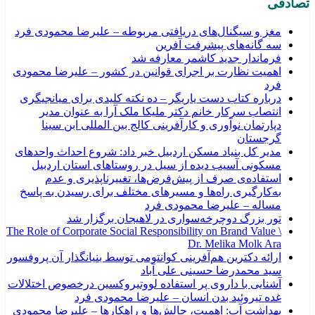
تصادفی
مغز و سیگنال‌های دریافتی مربوطه – علیرضا محمودی فرد
سه گانه‌های پیشرفت آفرین
فرماندار جدید کاشمر معارفه شد
اهمیت نظارت بر اجرای قوانین در کشور – علیرضا محمودی
فرد
درباره کتاب دست یاریگر – ده نکته کلیدی برای میانجیگری
انتصاب سرکار خانم دکتر ملیکا ملک آرا به عنوان مدیر
دپارتمان نوآوری و کارآفرینی کالج بین المللی ابن سینا
گرجستان
مدیر کل بنیاد مسکن اردبیل خبر داد: شروع احداث واحدهای
مسکونی آسیب دیده از سیل در روستاهای استان اردبیل
استفاده‌ی صرف از پیش‌فرض‌ها، تغییرناپذیری و عدم
به‌کارگیری راه‌ها و مسیرهای مختلف برای رسیدن به پاسخ
مساله – علیرضا محمودی فرد
تور بزرگ دوچرخه‌سواری در لاهیجان برگزار شد
The Role of Corporate Social Responsibility on Brand Value \
Dr. Melika Molk Ara
ارائه دکترین هم‌آفرینی کوانتومی توسط بنیانگذار آن پروفسور
سید محمدرضا حسینی علی آباد
آشنایی با داروی پر استفاده لووتیروکسین درخصوص اختلالات
غده تیروئید بدن انسان – علیرضا محمودی فرد
بهداشت آب: اهمیت، چالش‌ها و راهکارها – علیرضا محمودی