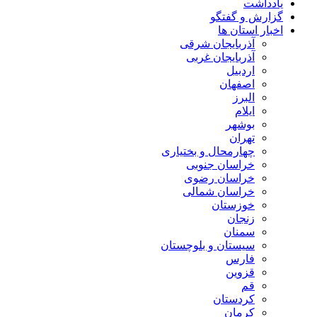
یادداشت
گزارش و گفتگو
اخبار استان ها
آذربایجان شرقی
آذربایجان غربی
اردبیل
اصفهان
البرز
ایلام
بوشهر
تهران
چهارمحال و بختیاری
خراسان جنوبی
خراسان رضوی
خراسان شمالی
خوزستان
زنجان
سمنان
سیستان و بلوچستان
فارس
قزوین
قم
کردستان
کرمان