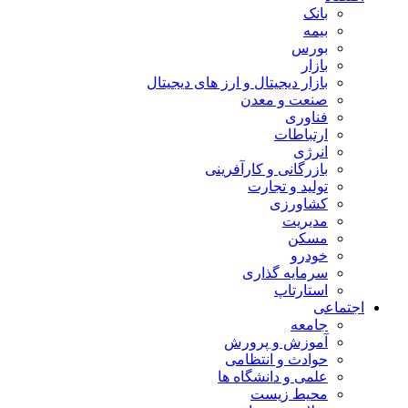
بانک
بیمه
بورس
بازار
بازار دیجیتال و ارز های دیجیتال
صنعت و معدن
فناوری
ارتباطات
انرژی
بازرگانی و کارآفرینی
تولید و تجارت
کشاورزی
مدیریت
مسکن
خودرو
سرمایه گذاری
استارتاپ
اجتماعی
جامعه
آموزش و پرورش
حوادث و انتظامی
علمی و دانشگاه ها
محیط زیست