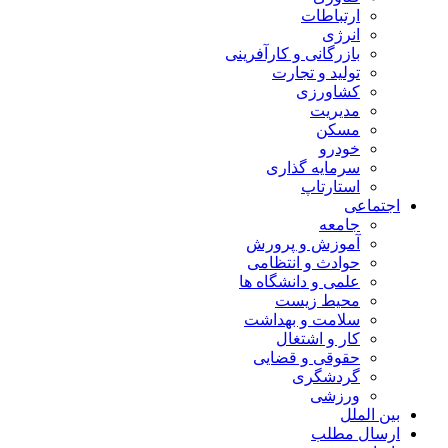
ارتباطات
انرژی
بازرگانی و کارآفرینی
تولید و تجارت
کشاورزی
مدیریت
مسکن
خودرو
سرمایه گذاری
استارتاپ
اجتماعی
جامعه
آموزش و پرورش
حوادث و انتظامی
علمی و دانشگاه ها
محیط زیست
سلامت و بهداشت
کار و اشتغال
حقوقی و قضایی
گردشگری
ورزشی
بین الملل
ارسال مطلب