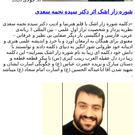
شوره زار اشک اثر دکتر سیده نجمه سعدی
«دکلمه شوره زار اشک با قلم هنرنما و ادیب دکتر سیده نجمه سعدی
نظریه پرداز و شخصیت تراز اول علمی – بین المللی 3 زبانه‌ی
عربی، فارسی و انگلیسی بار دیگر صفایی بی نظیر و عرفانی –
معنوی برای همگان به ارمغان آورد و با خرد و اندیشه علمی هنری و
ادیبانه خود طرواتی شور انگیز به دنیای دکلمه دادند و توانستند با
دانش خود دکلمه ای زیبا به نام شوره زار اشک بسرایند» این دکلمه
زیبا درد دل عقیله العرب زینب کبری (س) با پیکر قطعه قطعه و
دستان مبارک و بریده حضرت عباس (ع) و چگونگی اسارت ایشان و
شهید شدن آقا اباعبداله الحسین (ع) و اسارت امام سجاد (ع) میباشد
.