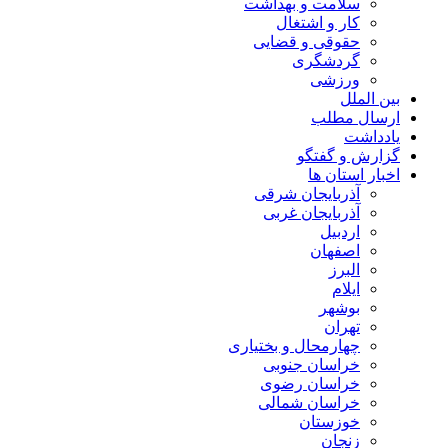
سلامت و بهداشت
کار و اشتغال
حقوقی و قضایی
گردشگری
ورزشی
بین الملل
ارسال مطلب
یادداشت
گزارش و گفتگو
اخبار استان ها
آذربایجان شرقی
آذربایجان غربی
اردبیل
اصفهان
البرز
ایلام
بوشهر
تهران
چهارمحال و بختیاری
خراسان جنوبی
خراسان رضوی
خراسان شمالی
خوزستان
زنجان