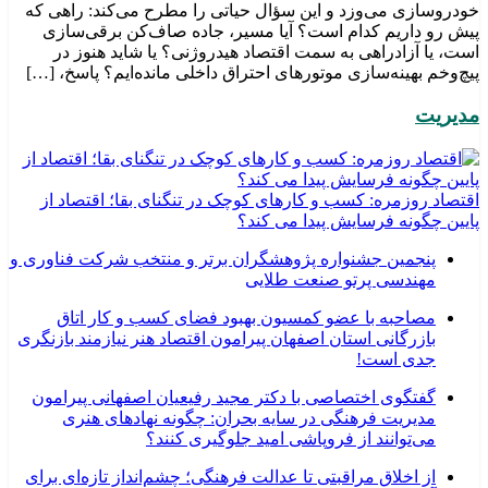
خودروسازی می‌وزد و این سؤال حیاتی را مطرح می‌کند: راهی که
پیش رو داریم کدام است؟ آیا مسیر، جاده صاف‌کن برقی‌سازی
است، یا آزادراهی به سمت اقتصاد هیدروژنی؟ یا شاید هنوز در
پیچ‌وخم بهینه‌سازی موتورهای احتراق داخلی مانده‌ایم؟ پاسخ، […]
مدیریت
اقتصاد روزمره: کسب‌ و کارهای کوچک در تنگنای بقا؛ اقتصاد از
پایین چگونه فرسایش پیدا می کند؟
پنجمین جشنواره پژوهشگران برتر و منتخب شرکت فناوری و
مهندسی پرتو صنعت طلایی
مصاحبه با عضو کمسیون بهبود فضای کسب و کار اتاق
بازرگانی استان اصفهان پیرامون اقتصاد هنر نیازمند بازنگری
جدی است!
گفتگوی اختصاصی با دکتر مجید رفیعیان اصفهانی پیرامون
مدیریت فرهنگی در سایه بحران: چگونه نهادهای هنری
می‌توانند از فروپاشی امید جلوگیری کنند؟
از اخلاق مراقبتی تا عدالت فرهنگی؛ چشم‌انداز تازه‌ای برای