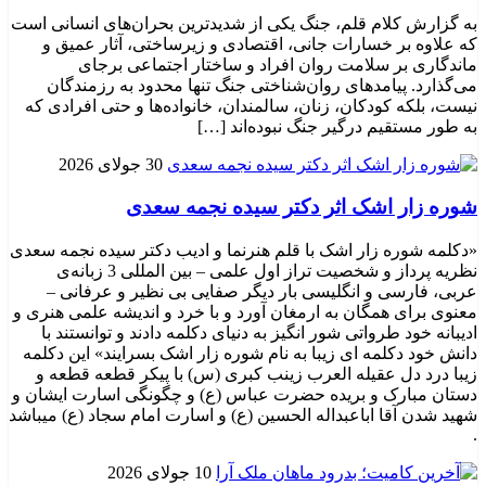
به گزارش کلام قلم، جنگ یکی از شدیدترین بحران‌های انسانی است
که علاوه بر خسارات جانی، اقتصادی و زیرساختی، آثار عمیق و
ماندگاری بر سلامت روان افراد و ساختار اجتماعی برجای
می‌گذارد. پیامدهای روان‌شناختی جنگ تنها محدود به رزمندگان
نیست، بلکه کودکان، زنان، سالمندان، خانواده‌ها و حتی افرادی که
به طور مستقیم درگیر جنگ نبوده‌اند […]
30 جولای 2026
شوره زار اشک اثر دکتر سیده نجمه سعدی
«دکلمه شوره زار اشک با قلم هنرنما و ادیب دکتر سیده نجمه سعدی
نظریه پرداز و شخصیت تراز اول علمی – بین المللی 3 زبانه‌ی
عربی، فارسی و انگلیسی بار دیگر صفایی بی نظیر و عرفانی –
معنوی برای همگان به ارمغان آورد و با خرد و اندیشه علمی هنری و
ادیبانه خود طرواتی شور انگیز به دنیای دکلمه دادند و توانستند با
دانش خود دکلمه ای زیبا به نام شوره زار اشک بسرایند» این دکلمه
زیبا درد دل عقیله العرب زینب کبری (س) با پیکر قطعه قطعه و
دستان مبارک و بریده حضرت عباس (ع) و چگونگی اسارت ایشان و
شهید شدن آقا اباعبداله الحسین (ع) و اسارت امام سجاد (ع) میباشد
.
10 جولای 2026