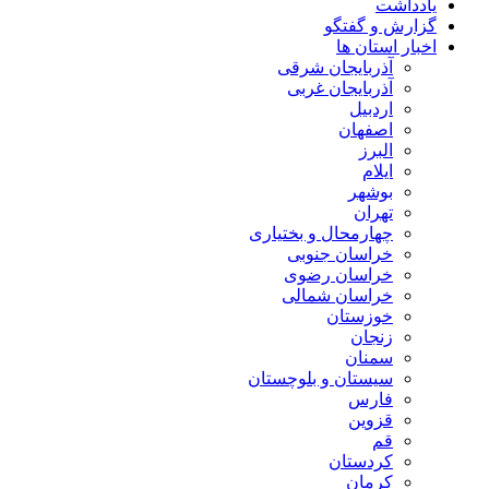
یادداشت
گزارش و گفتگو
اخبار استان ها
آذربایجان شرقی
آذربایجان غربی
اردبیل
اصفهان
البرز
ایلام
بوشهر
تهران
چهارمحال و بختیاری
خراسان جنوبی
خراسان رضوی
خراسان شمالی
خوزستان
زنجان
سمنان
سیستان و بلوچستان
فارس
قزوین
قم
کردستان
کرمان