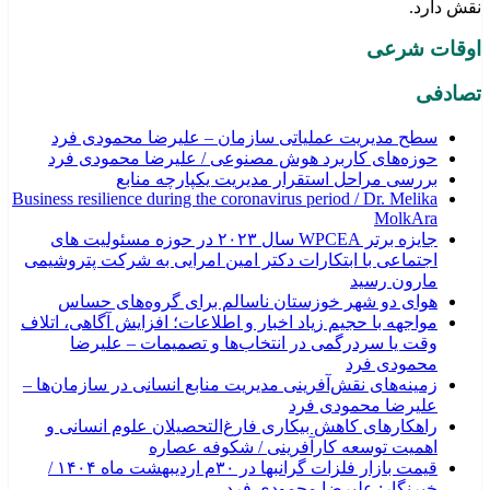
نقش دارد.
اوقات شرعی
تصادفی
سطح مدیریت عملیاتی سازمان – علیرضا محمودی فرد
حوزه‌های کاربرد هوش مصنوعی / علیرضا محمودی فرد
بررسی مراحل استقرار مدیریت یکپارچه منابع
Business resilience during the coronavirus period / Dr. Melika
MolkAra
جایزه برتر WPCEA سال ۲۰۲۳ در حوزه مسئولیت های
اجتماعی با ابتکارات دکتر امین امرایی به شرکت پتروشیمی
مارون رسید
هوای دو شهر خوزستان ناسالم برای گروه‌های حساس
مواجهه با حجیم زیاد اخبار و اطلاعات؛ افزایش آگاهی، اتلاف
وقت یا سردرگمی در انتخاب‌ها و تصمیمات – علیرضا
محمودی فرد
زمینه‌های نقش‌آفرینی مدیریت منابع انسانی در سازمان‌ها –
علیرضا محمودی فرد
راهکارهای کاهش بیکاری فارغ‌التحصیلان علوم انسانی و
اهمیت توسعه کارآفرینی / شکوفه عصاره
قیمت بازار فلزات گرانبها در ۳۰م اردیبهشت ماه ۱۴۰۴ /
خبرنگار: علیرضا محمودی فرد