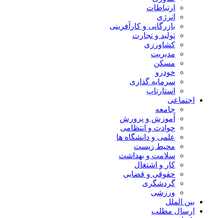
ارتباطات
انرژی
بازرگانی و کارآفرینی
تولید و تجارت
کشاورزی
مدیریت
مسکن
خودرو
سرمایه گذاری
استارتاپ
اجتماعی
جامعه
آموزش و پرورش
حوادث و انتظامی
علمی و دانشگاه ها
محیط زیست
سلامت و بهداشت
کار و اشتغال
حقوقی و قضایی
گردشگری
ورزشی
بین الملل
ارسال مطلب