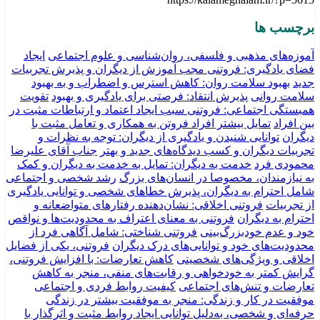
برچسب ها
آموزه‌های مذهبی و فلسفی، روان‌شناسی و علوم اجتماعی
ایجاد
فضای یادگیری: فروتنی مجب آموزش از دیگران و پذیرش تجربیات
جدید
بهبود سلامت روان: کاهش استرس و اضطراب و به بهبود
سلامت روانی
پذیرش انتقاد: فرصتی برای یادگیری و بهبود
تقویت
همبستگی اجتماعی: فروتنی سبب ایجاد اعتماد و ارتباطات مثبت در
بین افراد
تمایل بیشتر افراد فروتن به همکاری و تعامل مثبت با
دیگران
توانایی شنیدن و یادگیری از دیگران: توجه به نظرات و
تجربیات دیگران و کسب دیدگاه‌های جدید و بهتر
جناب آقای علیرضا
محمودی فرد
خدمت به دیگران: تمایل به خدمت به دیگران و کمک
به نیازمندان، مخصوصا در انسان‌های بزرگ
رشد شخصی و اجتماعی
شامل احترام به دیگران، پذیرش خطاهای شخصی و توانایی یادگیری
از تجربیات
فروتنی اخلاقی: نشان‌دهنده رفتارهای متواضعانه و
احترام به دیگران
فروتنی به معنای اعتراف به محدودیت‌ها و نواقص
خود و عدم خودبزرگ‌بینی
فروتنی شناختی: شامل آگاهی فرد از
محدودیت‌های خود و توانایی‌های درک دیگران
فروتنی، یکی از فضایل
اخلاقی و ویژگی‌های شخصیتی
کاهش تعارضات: با افزایش فروتنی،
گرایش کمتر به خودخواهی و رقابت‌های منفی، منجر به کاهش
تعارضات و تنش‌های اجتماعی
کیفیت روابط فردی و اجتماعی
موفقیت در کار و زندگی: منجر به موفقیت بیشتر در زندگی
حرفه‌ای و شخصی، به‌دلیل توانایی ایجاد روابط مثبت و اثرگذار با