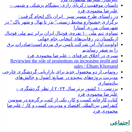
داستان موفقیت زکریای رازی: پیشگام پزشکی و شیمی –
علیرضا محمودی فرد
در راستای طرح مسیر سبز _ایران پاک انجام گرفت :
برگزاری جشنواره محیط زیستی” بذر تا نهال و شهر پاک ” در
شهرستان مرزی آستارا
تساوی تیم ملی ۱۰ نفره‌ی فوتبال ایران برابر تیم ملی فوتبال
ازبکستان در رقابت‌های انتخابی جام جهانی
اولویت اول این شرکت تامین برق مردم است/صادرات برق
را به صفر رساندیم
سیری در اخلاق حرفه‌ای – علیرضا محمودی فرد
Reviewing the role of promotions on increasing profit and
sales / Elham Khorsand
رونمایی از دو محصول جدید برای بازاریابی گردشگری خارجی
مدیریت پروژه‌های پیچیده در صنایع: اصول و چالش‌های
پیاده‌سازی
بررسی ۱۰ کشور برتر سال ۲۰۲۴ از نظر گردشگری –
علیرضا محمودی فرد
کتاب کارخانه کسب و کار، یکی از کتب برگزیده در سومین
کنفرانس بین‌المللی اقتصاد و مدیریت کسب و کار / علیرضا
محمودی فرد
اجتماعی