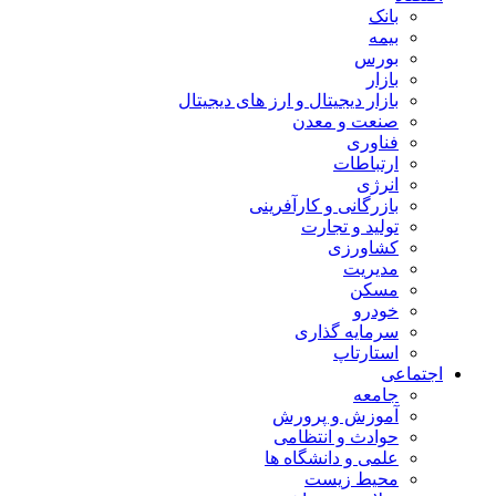
بانک
بیمه
بورس
بازار
بازار دیجیتال و ارز های دیجیتال
صنعت و معدن
فناوری
ارتباطات
انرژی
بازرگانی و کارآفرینی
تولید و تجارت
کشاورزی
مدیریت
مسکن
خودرو
سرمایه گذاری
استارتاپ
اجتماعی
جامعه
آموزش و پرورش
حوادث و انتظامی
علمی و دانشگاه ها
محیط زیست