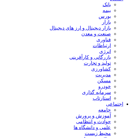
بانک
بیمه
بورس
بازار
بازار دیجیتال و ارز های دیجیتال
صنعت و معدن
فناوری
ارتباطات
انرژی
بازرگانی و کارآفرینی
تولید و تجارت
کشاورزی
مدیریت
مسکن
خودرو
سرمایه گذاری
استارتاپ
اجتماعی
جامعه
آموزش و پرورش
حوادث و انتظامی
علمی و دانشگاه ها
محیط زیست