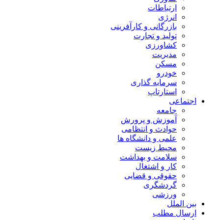
ارتباطات
انرژی
بازرگانی و کارآفرینی
تولید و تجارت
کشاورزی
مدیریت
مسکن
خودرو
سرمایه گذاری
استارتاپ
اجتماعی
جامعه
آموزش و پرورش
حوادث و انتظامی
علمی و دانشگاه ها
محیط زیست
سلامت و بهداشت
کار و اشتغال
حقوقی و قضایی
گردشگری
ورزشی
بین الملل
ارسال مطلب