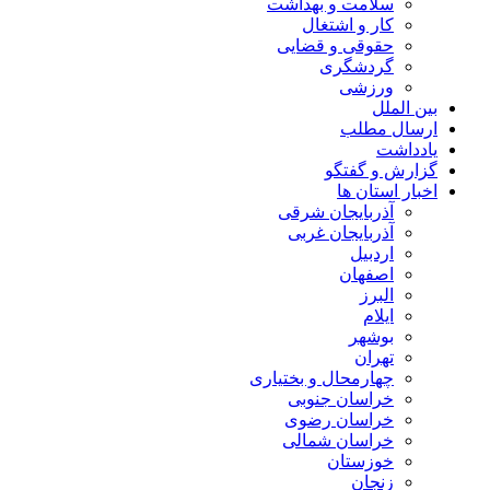
سلامت و بهداشت
کار و اشتغال
حقوقی و قضایی
گردشگری
ورزشی
بین الملل
ارسال مطلب
یادداشت
گزارش و گفتگو
اخبار استان ها
آذربایجان شرقی
آذربایجان غربی
اردبیل
اصفهان
البرز
ایلام
بوشهر
تهران
چهارمحال و بختیاری
خراسان جنوبی
خراسان رضوی
خراسان شمالی
خوزستان
زنجان