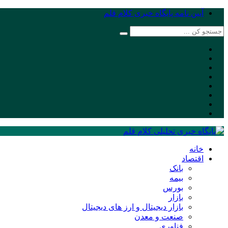
آیین نامه پایگاه خبری کلام قلم
خانه
اقتصاد
بانک
بیمه
بورس
بازار
بازار دیجیتال و ارز های دیجیتال
صنعت و معدن
فناوری