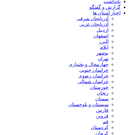
یادداشت
گزارش و گفتگو
اخبار استان ها
آذربایجان شرقی
آذربایجان غربی
اردبیل
اصفهان
البرز
ایلام
بوشهر
تهران
چهارمحال و بختیاری
خراسان جنوبی
خراسان رضوی
خراسان شمالی
خوزستان
زنجان
سمنان
سیستان و بلوچستان
فارس
قزوین
قم
کردستان
کرمان