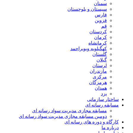
سمنان
سیستان و بلوچستان
فارس
قزوین
قم
کردستان
کرمان
کرمانشاه
کهگیلویه وبویراحمد
گلستان
گیلان
لرستان
مازندران
مرکزی
هرمزگان
همدان
یزد
ساختار سازمانی
مسابقه رسانه ای
مسابقه مجازی مدیریت سواد رسانه ای
دومین مسابقه مجازی مدیریت سواد رسانه ای
کارگاه و دوره های رسانه ای
درباره ما