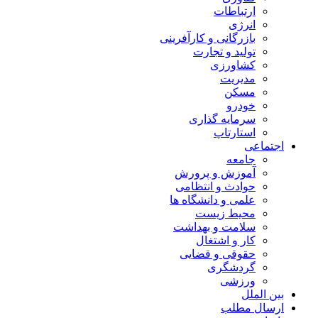
ارتباطات
انرژی
بازرگانی و کارآفرینی
تولید و تجارت
کشاورزی
مدیریت
مسکن
خودرو
سرمایه گذاری
استارتاپ
اجتماعی
جامعه
آموزش و پرورش
حوادث و انتظامی
علمی و دانشگاه ها
محیط زیست
سلامت و بهداشت
کار و اشتغال
حقوقی و قضایی
گردشگری
ورزشی
بین الملل
ارسال مطلب