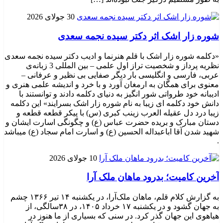
30 جولای 2026
شوره زار اشک اثر دکتر سیده نجمه سعدی
«دکلمه شوره زار اشک با قلم هنرنما و ادیب دکتر سیده نجمه سعدی
نظریه پرداز و شخصیت تراز اول علمی – بین المللی 3 زبانه‌ی
عربی، فارسی و انگلیسی بار دیگر صفایی بی نظیر و عرفانی –
معنوی برای همگان به ارمغان آورد و با خرد و اندیشه علمی هنری و
ادیبانه خود طرواتی شور انگیز به دنیای دکلمه دادند و توانستند با
دانش خود دکلمه ای زیبا به نام شوره زار اشک بسرایند» این دکلمه
زیبا درد دل عقیله العرب زینب کبری (س) با پیکر قطعه قطعه و
دستان مبارک و بریده حضرت عباس (ع) و چگونگی اسارت ایشان و
شهید شدن آقا اباعبداله الحسین (ع) و اسارت امام سجاد (ع) میباشد
.
10 جولای 2026
​آخرین کامیت؛ بدرود ماهان ملک آرا
به گزارش کلام قلم، ماهان ملک‌آرا، در یکشنبه ۱۴ تیر ۱۳۶۶ چشم
به جهان گشود و در یکشنبه ۱۷ خرداد ۱۴۰۵، در ۳۸سالگی، از
هیاهوی این جهان گذر کرد. در سنی که بسیاری از ما هنوز در