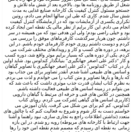
شغل از طریق روزنامه ها بود. بالاخره بعد از شش ماه تلاش و
جستجو مسئول کنترل کیفیت یک کارخانه صنایع غذایی به مدت
شش سال شدم. کاری که طی این سالها انجام می دادم، روتین
تکراری یکسری از آزمایشات بود که در آزمایشگاه کنترل کیفیت
انجام می دادم. این کار برایم از نظر مالی یک نقطه امن ایجاد کرده
بود و خیلی راضی بودم؛ ولی این هدفی نبود که من همیشه در سر
داشتم. چون هربار سرگذشت کارفرماهای موفق را بررسی می
کردم و دوست داشتم روزی خودم کارفرمای خودم باشم. در این
برهه، در دوره های کسب و کار و رویدادهای مختلف شرکت می
کردم. یکی از دوره هایی که بسیار برایم موثر واقع شد، دوره کسب
و کار “دکتر علی اصغر جهانگیری” بنیانگذار کندلوس بود. شاید اولین
بار در کتاب “کندلوس” دکتر علی اصغر جهانگیری با تصاویر گیاهان
و اسانس های طبیعی آشنا شدم. آنقدر تصاویر برای من جذاب بود
که بارها و بارها تصاویر و متن کتاب را می خواندم و لذت می بردم.
به نظرم کتاب ایشان قدرت جذب موثری داشت که باعث شد که
من بتوانم در زمینه اسانس های طبیعی فعالیت داشته باشم.
همچنین در کلاس های فنی و حرفه ای مرتبط با گیاهان دارویی
[کاربری اسانس های گیاهی ]شرکت می کردم. رویای کتاب
کندلوس، کم کم برای من شکل می گرفت. پایان آموزش می
خواستم دست به کار شوم و شروع به فعالیت کنم که با چالش های
متعدد (نداشتن اطلاعات راجع به تجاری سازی، نبود راهنما و آشنا
جهت ارتباط با کارخانه های مربوطه) روبه رو شدم. در این بازه
زمانی به نقطه ای رسیدم که مصمم شدم نقطه امن خود را رها