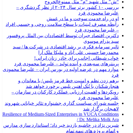
“ش” مثل شهید “م” مثل ممنوع‌الخروج
بررسی ۱۰ کشور برتر سال ۲۰۲۴ از نظر گردشگری –
علیرضا محمودی فرد
او در راه خدمت سوخت و ما در غمش
رابطه مصرف لبنیات با سطح سلامت روحی و جسمی افراد
– علیرضا محمودی فرد
دکترین اقتصاد جبران توسط اقتصاددان بین الملل پروفسور
سید پدرام موسوی
تاثیر سرمایه فکری بر رشد اقتصادی در شرکت ها / سید
محمدرضا حسینی علی آباد و ملیکا ملک آرا
خواب شیطانی اجانب برای چادر زنان ایرانی!
پرینترهای سه‌بعدی و آینده تولید – علیرضا محمودی فرد
موارد مهم در عرضه اولیه در بورس ایران – علیرضا محمودی
فرد
برهم زدن نظم و امنیت خط قرمز پلیس/ با معاندان و
هنجارشکنان با پُتک آهنین پلیس برخورد خواهد شد
رویکردها و اهمیت ارزیابی عملکرد کارکنان در سازمان –
علیرضا محمودی فرد
جلسه شورای سیاست گذاری جشنواره تئاتر خیابانی شهروند
لاهیجان برگزار شد
Resilience of Medium-Sized Enterprises in VUCA Conditions
/ Dr. Melika Molk Ara
شیرین نژاد در حاشیه بازدید خبر داد؛ استاندارد سازی مدارس
و اتمام پروژه های نیمه تمام