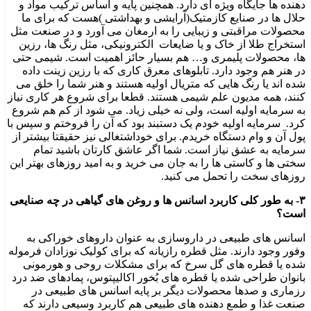
دهنده ها جایگاه ویژه ای دارد. همچنین پایه و اساس ترکیب مواد و
حلال ها در صنایع کازمتیک(آرایشی و بهداشتی )هست که برای ما
محصولات مراقبتی و زیبایی را به ارمغان می آورد و در صنعت مثل
استخراج طلا از خاک و یا ضایعات الکترونیکی، مثل رنگ ها، رزین
ها، محصولات پلیمری و… هم بسیار حائز اهمیت است. شیمی حتی
در هنر هم وجود دارد. تابلوهای معرق کاری که با رزین زینت داده
شده اند یا رنگ هایی که متریال اولیه هستند و هنر شما را خلق می
کنند، همه مدیون علم شیمی هستند. قطعا برای شروع هر کاری نیاز
به سرمایه اولیه است، ولی نه خیلی زیاد. می شود از کم هم شروع
کرد. سرمایه اولیه خودم یک دستبند بود که آن را فروختم و سپس با
پول آن و وام دستگاه خریدم. برای خوداشتغالی نیز حقیقتا بیشتر از
سرمایه به عشق نیاز است. شما اگر عاشق کارتان باشید تمام
سختی ها و کاستی ها را به جان می خرید و به امید روزهای بهتر این
روزهای سخت را تحمل می کنید.
۳- به طور کلی کاربرد اسانس ها و روغن های گیاهی در چه صنایعی
است؟
اسانس های طبیعی در داروسازی به عنوان داروهای خوراکی به
وفور وجود دارند. مثل قطره رازیانه که برای کولیک نوزادان فرموله
شده یا قطره های گل سرخ که برای مشکلات روحی و هورمونی
بانوان طراحی شده یا قطره های بُخور اکالیپتوس، پمادهای ضد درد
رزماری و صدها محصولات دیگر بر پایه اسانس های طبیعی در
صنعت غذا و طمع دهنده های طبیعی هم کاربرد وسیعی دارند که