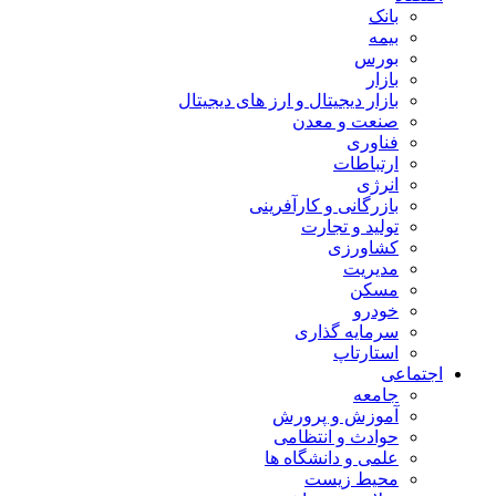
بانک
بیمه
بورس
بازار
بازار دیجیتال و ارز های دیجیتال
صنعت و معدن
فناوری
ارتباطات
انرژی
بازرگانی و کارآفرینی
تولید و تجارت
کشاورزی
مدیریت
مسکن
خودرو
سرمایه گذاری
استارتاپ
اجتماعی
جامعه
آموزش و پرورش
حوادث و انتظامی
علمی و دانشگاه ها
محیط زیست