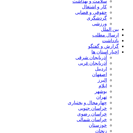
سلامت و بهداشت
کار و اشتغال
حقوقی و قضایی
گردشگری
ورزشی
بین الملل
ارسال مطلب
یادداشت
گزارش و گفتگو
اخبار استان ها
آذربایجان شرقی
آذربایجان غربی
اردبیل
اصفهان
البرز
ایلام
بوشهر
تهران
چهارمحال و بختیاری
خراسان جنوبی
خراسان رضوی
خراسان شمالی
خوزستان
زنجان