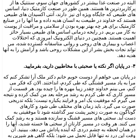
البته در صنعت غذا بیشتر در کشورهای جهان سوم، سنتتیک ها از
پرکاربردترین ها هستند. همین طور در صنعت کازمتیک دنیا، اسانس
های طبیعی که جایگاه ویژه ای نیز دارند، آنتی اکسیدان های طبیعی
هستند که خداوند در طبیعت به انسان هدیه داده و ما آنها را در صنایع
کازمتیک برای هر چه بهتر بهره بودن از سلامتی و مراقبت از پوست
به کار می بریم‌‌. در رایحه درمانی اسانس های طبیعی بسیار حائز
اهمیت هستند. همچنین در دنیای الکترونیک امروزی که اختلالات
اعصاب و بیماری های روحی و روانی متاسفانه گسترده شده، می
تواند نجات بخش بشر از این مشکلات روحی باشد و آرامش را به آنها
هدیه دهد.
۴-
در پایان اگر نکته یا صحبتی با مخاطبین دارید، بفرمایید.
در پایان می خواهم از دوست خوبم خانم دکتر ملک آرا تشکر کنم که
مرا به یاد مسیر قشنگی که طی کردم، انداختند. الان که فکر می
کنم، می بینم خداوند چقدر زیبا مهره ها را چیده بود. هر قسمت از
مسیر کاری که طی کردم به رشد مرحله بعد من کمک کرده و نتیجه
می گیرم که موفقیت یک امر و فرایند یکباره نیست؛ بلکه تدریجی
صورت می گیرد. باید زمان های مختلف طی شود و کارهای
گوناگون به صورت زنجیر پشت سر گذاشته شود تا موفقیتی به
دست آید. سختی های مسیر قشنگ و سازنده هستند و به رشد کمک
می کنند. هر وقت در مسیر کارتان از سختی ها خسته شدید، آنها را
در همان لحظه به چشم دردی که آینده پاداش می دهد، ببینید. آن
وقت این درد نه تنها قابل تحمل می شود؛ بلکه گاهی هم شیرین به