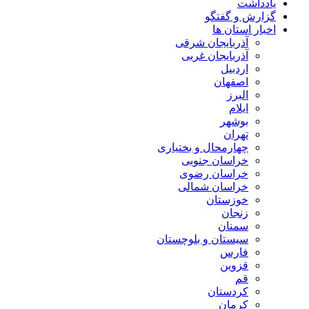
یادداشت
گزارش و گفتگو
اخبار استان ها
آذربایجان شرقی
آذربایجان غربی
اردبیل
اصفهان
البرز
ایلام
بوشهر
تهران
چهارمحال و بختیاری
خراسان جنوبی
خراسان رضوی
خراسان شمالی
خوزستان
زنجان
سمنان
سیستان و بلوچستان
فارس
قزوین
قم
کردستان
کرمان