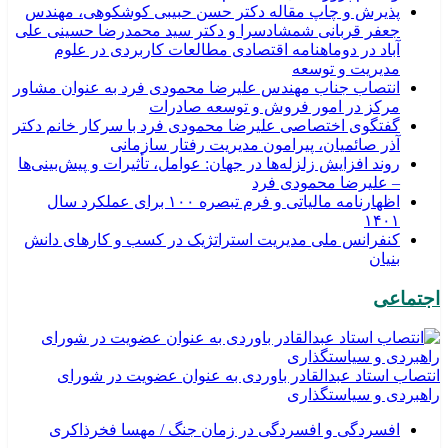
پذیرش و چاپ مقاله دکتر حسن حبیبی کوشکوهی، مهندس
جعفر قربانی شمشادسرا و دکتر سید محمدرضا حسینی علی
آباد در دوماهنامه اقتصادی مطالعات کاربردی در علوم
مدیریت و توسعه
انتصاب جناب مهندس علیرضا محمودی فرد به عنوان مشاور
مرکز در امور فروش و توسعه صادرات
گفتگوی اختصاصی علیرضا محمودی فرد با سرکار خانم دکتر
آذر صائمیان، پیرامون مدیریت رفتار سازمانی
روند افزایش زلزله‌ها در جهان: عوامل، تأثیرات و پیش‌بینی‌ها
– علیرضا محمودی فرد
اظهارنامه مالیاتی و فرم تبصره ۱۰۰ برای عملکرد سال
۱۴۰۱
کنفرانس ملی مدیریت استراتژیک در کسب و کارهای دانش
بنیان
اجتماعی
انتصاب استاد عبدالقادر باوردی به عنوان عضویت در شورای
راهبردی و سیاستگذاری
افسردگی و افسردگی در زمان جنگ / مهسا فخرذاکری