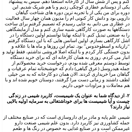
کنم و پس از شش سال از کارخانه استعفا دهم. سپس به پیشنهاد
یکی از دوستانم عطاری کوچکی زدیم و با هم شریک شدیم. این
دوره برای من یکی از با تجربه ترین دوره های شناخت گیاهان
دارویی بود و دانش کار کنونی ام را مدیون همان چهار سال فعالیت
در عطاری می دانم. به جایی رسیدم که تصمیم گرفتم برای ساخت
دستگاهها به صورت کارگاهی شبیه سازی کنم و مدل آزمایشگاهی
را به صنعتی تبدیل کنم. تا اینکه نهایتا توانستم اولین دستگاه را در
اشل کارگاهی بسازم. اولین اسانس هایی که با این دستگاه گرفتم
“رازیانه و اسطوخدوس” بود. تمام این روزها و ماه ها با علاقه و
بدون خستگی کار کردم و با اینکه اصلا فروشی نداشتم، فقط تولید و
انبار می کردم. روزی به همان کارخانه ای که برای خرید دستگاه
توسط دوستم معرفی شده بودم، درخواست خرید محصولاتم از
جمله هیدروسل (عرق گیاهی) دادم که خوشبختانه تمام عرقیات و
گیاهان مرا خریداری کردند. الان همان دو کارخانه که به من خیلی
لطف داشتند و زمانی دست مرا گرفتند، دوستان خوبم شده اند و با
هم معاملات و مراودات خوبی داریم.
۲- از دیدگاه شما به عنوان یک شیمیست، کاربرد شیمی در زندگی
چیست و آیا شیمیست ها برای خوداشتغالی به سرمایه اولیه بالایی
نیاز دارند؟
شیمی علم پایه و مادر برای داروسازی است که در صنایع مختلف از
جمله کشاورزی نیز کاربرد دارد. بدون علم شیمی صنعت دارو
غیرممکن است و در صنایع غذایی به خصوص در رنگ ها و طعم