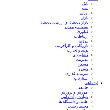
بانک
بیمه
بورس
بازار
بازار دیجیتال و ارز های دیجیتال
صنعت و معدن
فناوری
ارتباطات
انرژی
بازرگانی و کارآفرینی
تولید و تجارت
کشاورزی
مدیریت
مسکن
خودرو
سرمایه گذاری
استارتاپ
اجتماعی
جامعه
آموزش و پرورش
حوادث و انتظامی
علمی و دانشگاه ها
محیط زیست