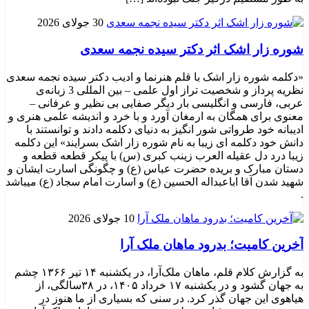
30 جولای 2026
شوره زار اشک اثر دکتر سیده نجمه سعدی
«دکلمه شوره زار اشک با قلم هنرنما و ادیب دکتر سیده نجمه سعدی
نظریه پرداز و شخصیت تراز اول علمی – بین المللی 3 زبانه‌ی
عربی، فارسی و انگلیسی بار دیگر صفایی بی نظیر و عرفانی –
معنوی برای همگان به ارمغان آورد و با خرد و اندیشه علمی هنری و
ادیبانه خود طرواتی شور انگیز به دنیای دکلمه دادند و توانستند با
دانش خود دکلمه ای زیبا به نام شوره زار اشک بسرایند» این دکلمه
زیبا درد دل عقیله العرب زینب کبری (س) با پیکر قطعه قطعه و
دستان مبارک و بریده حضرت عباس (ع) و چگونگی اسارت ایشان و
شهید شدن آقا اباعبداله الحسین (ع) و اسارت امام سجاد (ع) میباشد
.
10 جولای 2026
​آخرین کامیت؛ بدرود ماهان ملک آرا
به گزارش کلام قلم، ماهان ملک‌آرا، در یکشنبه ۱۴ تیر ۱۳۶۶ چشم
به جهان گشود و در یکشنبه ۱۷ خرداد ۱۴۰۵، در ۳۸سالگی، از
هیاهوی این جهان گذر کرد. در سنی که بسیاری از ما هنوز در