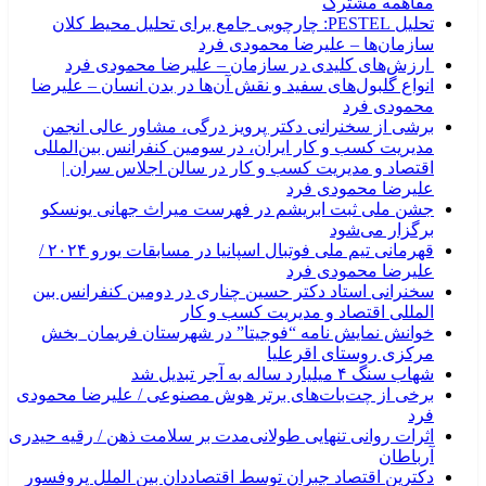
مفاهمه مشترک
تحلیل PESTEL: چارچوبی جامع برای تحلیل محیط کلان
سازمان‌ها – علیرضا محمودی فرد
ارزش‌های کلیدی در سازمان – علیرضا محمودی فرد
انواع گلبول‌های سفید و نقش آن‌ها در بدن انسان – علیرضا
محمودی فرد
برشی از سخنرانی دکتر پرویز درگی، مشاور عالی انجمن
مدیریت کسب و کار ایران، در سومین کنفرانس بین‌المللی
اقتصاد و مدیریت کسب و کار در سالن اجلاس سران |
علیرضا محمودی فرد
جشن ملی ثبت ابریشم در فهرست میراث جهانی یونسکو
برگزار می‌شود
قهرمانی تیم ملی فوتبال اسپانیا در مسابقات یورو ۲۰۲۴ /
علیرضا محمودی فرد
سخنرانی استاد دکتر حسین چناری در دومین کنفرانس بین
المللی اقتصاد و مدیریت کسب و کار
خوانش نمایش نامه “فوجیتا” در شهرستان فریمان_بخش
مرکزی روستای اقرعلیا
شهاب سنگ ۴ میلیارد ساله به آجر تبدیل شد
برخی از چت‌بات‌های برتر هوش مصنوعی / علیرضا محمودی
فرد
اثرات روانی تنهایی طولانی‌مدت بر سلامت ذهن / رقیه حیدری
آرباطان
دکترین اقتصاد جبران توسط اقتصاددان بین الملل پروفسور