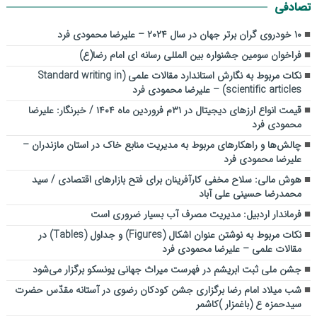
تصادفی
۱۰ خودروی گران برتر جهان در سال ۲۰۲۴ – علیرضا محمودی فرد
فراخوان سومین جشنواره بین المللی رسانه ای امام رضا(ع)
نکات مربوط به نگارش استاندارد مقالات علمی (Standard writing in
scientific articles) – علیرضا محمودی فرد
قیمت انواع ارزهای دیجیتال در ۳۱م فروردین ماه ۱۴۰۴ / خبرنگار: علیرضا
محمودی فرد
چالش‌ها و راهکارهای مربوط به مدیریت منابع خاک در استان مازندران –
علیرضا محمودی فرد
هوش مالی: سلاح مخفی کارآفرینان برای فتح بازارهای اقتصادی / سید
محمدرضا حسینی علی آباد
فرماندار اردبیل: مدیریت مصرف آب بسیار ضروری است
نکات مربوط به نوشتن عنوان اشکال (Figures) و جداول (Tables) در
مقالات علمی – علیرضا محمودی فرد
جشن ملی ثبت ابریشم در فهرست میراث جهانی یونسکو برگزار می‌شود
شب میلاد امام رضا برگزاری جشن کودکان رضوی در آستانه مقدّس حضرت
سیدحمزه ع (باغمزار )کاشمر