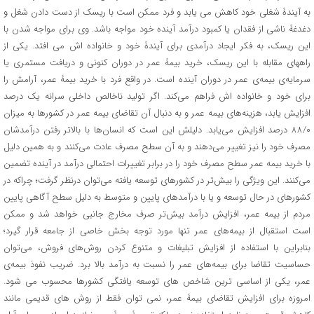
به آیندۀ شغلی خود کاهش می یابد و فرد ممکن است با ریسک از دست دادن شغل و
دغدغۀ ناشی از فقدان یا کمبود درآمد آینده خود مواجه باشد. وی برای مواجه شدن با
این ریسک، به فکر ایجاد درآمدی برای آیندۀ خود و خانواده اش می افتد. یکی از
راه‏های مقابله با این ریسک، خرید بیمۀ عمر در دوران کنونی و دریافت مستمری یا
سرمایه‌ی بیمه‌ی عمر در دوران آینده است. در واقع فرد با خرید بیمۀ عمر، آرامش را
برای خود و خانواده اش فراهم می‌کند. اگر تولید ناخالص داخلی سرانه یک درصد
افزایش یابد، هزینه‌های بیمه عمر و به دنبال آن تقاضای بیمه عمر در کشورها به میزان
۸۸/۰ درصد افزایش می‌یابد. دلیلش این است که انسان‌ها با بالاتر رفتن درآمدشان
مصرف خود را نیز تغییر می‌دهند و به آن سطح مصرف عادت می‌کنند و به همین دلیل
با خرید بیمه عمر سطح مصرف خود را در برابر تغییرات احتمالی درآمد در آینده تضمین
می‌کنند. این ویژگی را بیش‌تر در کشورهای توسعه یافته می‌توان درنظر گرفت؛ چراکه در
کشورهای در حال توسعه و یا با درآمدهای پایین و متوسط به دلیل سطح آگاهی پایین
مردم از بیمه عمر، افزایش درآمد بیش‌تر صرف مخارج جانبی خواهد شد و ممکن
است استقبال از بیمه‌های عمر تنها مورد توجه بخش خاصی از جامعه قرار گیرد؛
بنابراین با استفاده از افزایش تبلیغات و متنوع کردن روش‌های فروش، می‌توان
حساسیت تقاضا برای بیمه‌های عمر را نسبت به درآمد بالا برد. ضریب نفوذ بیمه‌ی
عمر، یکی از اساسی ترین شاخص های توسعه یافتگی کشورها محسوب می شود.
امروزه برای افزایش تقاضای بیمۀ عمر، نمی توان فقط از روش های قدیمی مانند