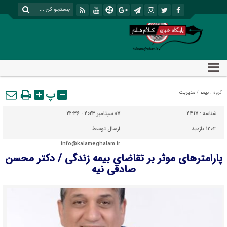
پ
گروه :
بیمه
/
مدیریت
شناسه :
2417
07 سپتامبر 2023 - 22:36
1204 بازدید
ارسال توسط :
info@kalameghalam.ir
پارامترهای موثر بر تقاضای بیمه زندگی / دکتر محسن
صادقی نیه