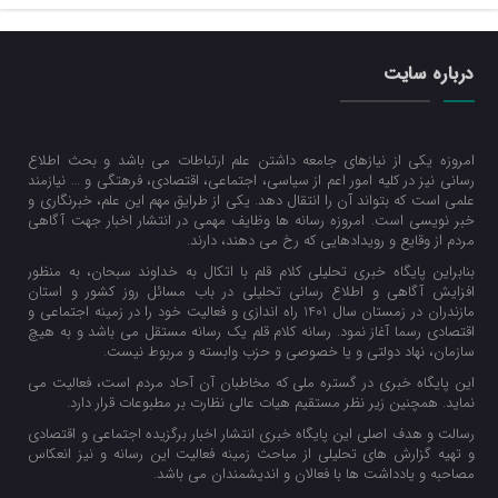
درباره سایت
امروزه یکی از نیازهای جامعه داشتن علم ارتباطات می باشد و بحث اطلاع
رسانی نیز در کلیه امور اعم از سیاسی، اجتماعی، اقتصادی، فرهتگی و … نیازمند
علمی است که بتواند آن را انتقال دهد. یکی از طرایق مهم این علم، خبرنگاری و
خبر نویسی است. امروزه رسانه ها وظایف مهمی در انتشار اخبار جهت آگاهی
مردم از وقایع و رویدادهایی که رخ می دهند، دارند.
بنابراین پایگاه خبری تحلیلی کلام قلم با اتکال به خداوند سبحان، به منظور
افزایش آگاهی و اطلاع رسانی تحلیلی در باب مسائل روز کشور و استان
مازندران در زمستان سال 1401 راه اندازی و فعالیت خود را در زمینه اجتماعی و
اقتصادی رسما آغاز نمود. رسانه کلام قلم یک رسانه مستقل می باشد و به هیچ
سازمان، نهاد دولتی و یا خصوصی و حزب وابسته و مربوط نیست.
این پایگاه خبری در گستره ملی که مخاطبان آن آحاد مردم است، فعالیت می
نماید. همچنین زیر نظر مستقیم هیات عالی نظارت بر مطبوعات قرار دارد.
رسالت و هدف اصلی این پایگاه خبری انتشار اخبار برگزیده اجتماعی و اقتصادی
و تهیه گزارش های تحلیلی از مباحث زمینه فعالیت این رسانه و نیز انعکاس
مصاحبه و یادداشت ها با فعالان و اندیشمندان می باشد.