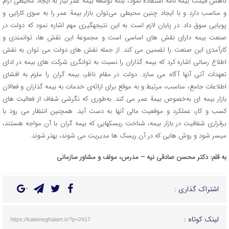
کاهش قیمت بیمه نامه استفاده نمود، بلکه توسعۀ بیمۀ عمر نیاز به ایجاد محیطی آرام
و مناسب دارد و با ایجاد چنین محیطی می‌توان بازار بیمۀ عمر را به سوی کارایی و
پویایی سوق داد. در پایان لازم است به این نتیجه‏گیری مهم اشاره نمود که دولت در
صنعت بیمه دارای نقش های اساسی است و مجموعۀ این نقش ها، توانمندی و
کارآمدی این صنعت را تضمین می کند. از جمله‌ نقش های دولت می توان به نقش
اطلاع رسانی اشاره کرد که بیمه گذاران را نسبت به توانگری شرکت های بیمه در ادای
تعهدات آتی آن‏ها آگاه می سازد. دولت در مقام ناظر، بیمه گران را ملزم به افشای
اطلاعات جامع، مناسب، مرتبط و به موقع برای ارائه‌ی خدمات به بیمه گذاران و فعالان
بازار بیمه ای به‌خصوص بیمۀ عمر می کند. به‌طوری که نگرشی شفاف از فعالیت های
کسب و کار، عملکرد و موقعیت مالی آنها به دست آید. همچنین انتظار می رود با
برقراری شفافیت در بازار بیمه، شناخت ریسک‏هایی که بیمه گران با آن مواجه هستند،
میسر شود و روش هایی که در آن ریسک ها مدیریت می شوند، بهتر شوند.
به قلم: دکتر محسن صادقی نیه – مدرس، مولف و مشاور سازمانی
اشتراک گذاری :
لینک کوتاه :
https://kalameghalam.ir/?p=2417