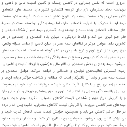
امروزی است که نقش بسزایی در کاهش ریسک و تامین امنیت مالی و ذهنی و
درنهایت ایجاد بسترهای لازم برای توسعه اقتصادی کشور دارد. محیط های اقتصادی
تاثیر عمیقی بر رشد صنعت بیمه دارند. تاریخ نشان داده است که اگرچه عملکرد صنعت
بیمه ارتباط نزدیکی با شرایط اقتصادی دارد، اما بیمه زندگی توانسته است در محیط
های مختلف اقتصادی زنده بماند و توسعه یابد. گسترش بیمه عمر از شکاف طبقاتی و
فقر جلو گیری می کند و ارتباط نزدیکی با میزان رفاه اقتصادی و اجتماعی در هر
کشوری دارد. عوامل موثر بر تقاضای بیمه عمر در ایران تابعی از درآمد سرانه واقعی,
نرخ پس انداز, نرخ تورم و نرخ باسوادی در نظر گرفته شده است. اهمیت بیمه‌های
عمر تا حدی است که در بررسی‌ سطح توسعه یافتگی کشورها، شاخصی معتبر محسوب
می‌شود. بیمه به‌عنوان بخش عمده‌ای از نظام مالی هرکشور، با ایجاد امنیت و اطمینان،
زمینه گسترش فعالیت‌های تولیدی و خدماتی را فراهم می‌کند. عوامل متعددی بر
صنعت بیمه عمر و رشد آن تأثیرگذار است که مطالعه و شناخت فراگیر درباره آن‌ها و
اقدام در زمینه‌ی رفع و یا کنترل اثرات منفی هریک، می‌تواند به نوبه خود در پیشرفت
این بازار بالقوه، تأثیر بسزایی داشته باشد. تورم بر حق بیمه‌های دریافتی، اثر منفی دارد
و با افزایش نرخ تورم و شاخص قیمت کالاهای مصرفی، انگیزه مردم جهت خرید
بیمه‌های عمر کاهش می‌یابد. با افزایش قیمت کالاهای مصرفی، انگیزه پس انداز مردم
در حال حاضر کاهش می‌یابد و همچنین، افزایش قیمت سبب کاهش قدرت خرید و
بی ارزش شدن پول می‌شود. همچنین نرخ بیکاری اثر مثبت و معنادار بر ضریب نفوذ
بیمۀ عمر دارد. در جامعه ای که نرخ بیکاری در حال افزایش است، اطمینان فرد نسبت