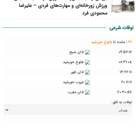
ورزش زورخانه‌ای و مهارت‌های فردی – علیرضا
محمودی فرد
اوقات شرعی
31
:
1
مانده تا
طلوع خورشید
04:57:16
اذان صبح
06:31:08
طلوع خورشید
13:22:11
اذان ظهر
20:11:11
غروب خورشید
20:30:57
اذان مغرب
اوقات به افق :