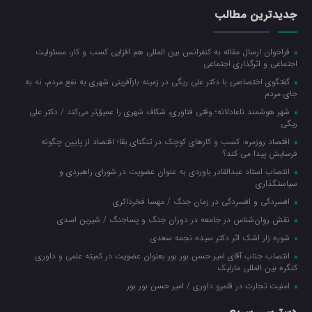
جدیدترین مطالب
فراخوان ارسال مقاله به کنفرانس بین المللی هم افزایی کسب و کار، مسئولیت
اجتماعی و اثرگذاری اجتماعی
گفتگوی اختصاصی با دکتر علی ریگی در زمینه بازآفرینی شهری به نفع مردم، نه به
جای مردم
شهر هوشمند ناعادلانه؛ وقتی فناوری، شکاف شهری را عمیق‌تر می‌کند / دکتر علی
ریگی
اقتصاد روزمره: کسب‌ و کارهای کوچک در تنگنای بقا؛ اقتصاد از پایین چگونه
فرسایش پیدا می کند؟
انتصاب استاد عبدالقادر باوردی به عنوان عضویت در شورای راهبردی و
سیاستگذاری
افسردگی و افسردگی در زمان جنگ / مهسا فخرذاکری
نقش روان‌شناس در جامعه در دوران جنگ و پساجنگ / شیرین اسدی
شوره زار اشک اثر دکتر سیده نجمه سعدی
انتصاب جناب آقای امیر حسن بور بور بعنوان عضویت در کمیته علمی و داوری
کنگره بین المللی مارلیک
امنیت تجارت در قلمرو داوری / امیر حسن بور بور