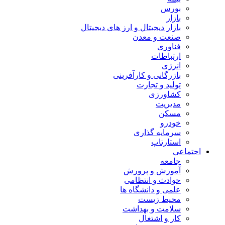
بورس
بازار
بازار دیجیتال و ارز های دیجیتال
صنعت و معدن
فناوری
ارتباطات
انرژی
بازرگانی و کارآفرینی
تولید و تجارت
کشاورزی
مدیریت
مسکن
خودرو
سرمایه گذاری
استارتاپ
اجتماعی
جامعه
آموزش و پرورش
حوادث و انتظامی
علمی و دانشگاه ها
محیط زیست
سلامت و بهداشت
کار و اشتغال