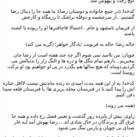
گیج رفت و بیهوش شد.
کدخدا: (در جمع خانواده و دوستان رضا): ما همه جا را دنبال رضا
گشتیم…از سرچشمه و دوقله براشک تا رزمگاه و کارغش
از فریمان تامشهد و جام…احتمالا قاچاقبرها او را ربوده یا کشته
باشند
خاله رضا: خاله به قربونت ؛یادگار خواهر؛ (گریه می کند)
چوپان: من ناامید نمی شوم اگر چه چند هفته است از رضا جان
بیخبریم…بازهم تمام تنگل ها و دره ها و النگ زار را بدنبالش می
گردیم.دوماه که هیچ سالها هم بگذرد در پی او خواهیم بود او برکت
روستا است.
کدخدا: به از این همه مدت امیدی به زنده ماندنش نیست لااقل جنازه
اش را پیدا کنید تا در قبرستان محله بربری ها؛ با قبرستان قلعه سیدا
دفن کنیم.
(همه می روند)
راوی: بیش از پانزده روز گذشت و تغییر فصل رخ داده و همه جا
غرق گل و پرندگان در حال شادی اند….رضا بهوش آمد لبه غار
صدای نی چوپان و پارس سگ می شنود.