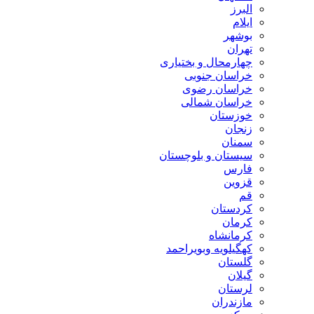
البرز
ایلام
بوشهر
تهران
چهارمحال و بختیاری
خراسان جنوبی
خراسان رضوی
خراسان شمالی
خوزستان
زنجان
سمنان
سیستان و بلوچستان
فارس
قزوین
قم
کردستان
کرمان
کرمانشاه
کهگیلویه وبویراحمد
گلستان
گیلان
لرستان
مازندران