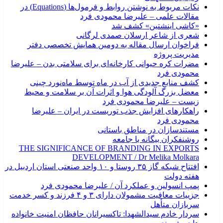
نکات مربوط به نوشتن روابط و فرمول‌ها (Equations) در
مقالات علمی – علیرضا محمودی فرد
«کاشی اینشتین» کشف شد
شعری از شاعر ارسلان صمدی لرگانی
فراخوان ارسال مقاله به دومین همایش تخصصی دفتر
مدیریت پروژه
مضرات کره حیوانی کارخانه‌ای برای سلامتی بدن – علیرضا
محمودی فرد
کشف منابع جدیدی از آب در ماه توسط ماه‌نورد چینی
معضل بزرگ آلودگی هوا و اثرات آن بر سلامت و محیط
زیست – علیرضا محمودی فرد
راهکارهای افزایش جذب توریست در ایران – علیرضا
محمودی فرد
مستندسازان در مناطق باستانی‎
روشنفکران بیگانه با جامعه
THE SIGNIFICANCE OF BRANDING IN EXPORTS
DEVELOPMENT / Dr Melika Molkara
افتتاح شبکه گاز ۳۵ روستا و ۱۰ واحد صنعتی استان اردبیل در
هفته دولت
پمپ انسولین و عملکرد آن / علیرضا محمودی فرد
جزییات معافیت مشمولان دارای ۳ و ۴ فرزند و کسر خدمت
سربازان متأهل
سردار خادم سیدالشهدا: تاکسیرانان حافظان امنیت خانواده