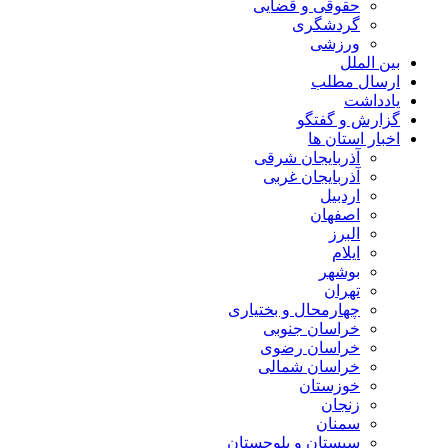
حقوقی و قضایی
گردشگری
ورزشی
بین الملل
ارسال مطلب
یادداشت
گزارش و گفتگو
اخبار استان ها
آذربایجان شرقی
آذربایجان غربی
اردبیل
اصفهان
البرز
ایلام
بوشهر
تهران
چهارمحال و بختیاری
خراسان جنوبی
خراسان رضوی
خراسان شمالی
خوزستان
زنجان
سمنان
سیستان و بلوچستان