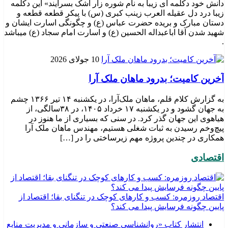
دانش خود دکلمه ای زیبا به نام شوره زار اشک بسرایند» این دکلمه
زیبا درد دل عقیله العرب زینب کبری (س) با پیکر قطعه قطعه و
دستان مبارک و بریده حضرت عباس (ع) و چگونگی اسارت ایشان و
شهید شدن آقا اباعبداله الحسین (ع) و اسارت امام سجاد (ع) میباشد
.
10 جولای 2026
​آخرین کامیت؛ بدرود ماهان ملک آرا
به گزارش کلام قلم، ماهان ملک‌آرا، در یکشنبه ۱۴ تیر ۱۳۶۶ چشم
به جهان گشود و در یکشنبه ۱۷ خرداد ۱۴۰۵، در ۳۸سالگی، از
هیاهوی این جهان گذر کرد. در سنی که بسیاری از ما هنوز در
پیچ‌وخم رسیدن به ثبات شغلی هستیم، مهندس ماهان ملک آرا
همکاری در چندین پروژه مهم زیرساختی را در […]
اقتصادی
اقتصاد روزمره: کسب‌ و کارهای کوچک در تنگنای بقا؛ اقتصاد از
پایین چگونه فرسایش پیدا می کند؟
انتشار کتاب «روانشناسی صنعتی و سازمانی و مدیریت منابع