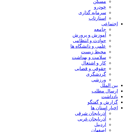
مسکن
خودرو
سرمایه گذاری
استارتاپ
اجتماعی
جامعه
آموزش و پرورش
حوادث و انتظامی
علمی و دانشگاه ها
محیط زیست
سلامت و بهداشت
کار و اشتغال
حقوقی و قضایی
گردشگری
ورزشی
بین الملل
ارسال مطلب
یادداشت
گزارش و گفتگو
اخبار استان ها
آذربایجان شرقی
آذربایجان غربی
اردبیل
اصفهان