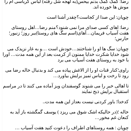
رضا: کمک کمک بدنم بیحس(به لهجه شل رفته) لباس کرباسی ام را
موش ها خورده اند.
چوپان: این صدا از کجاست؟چقدر آشنا است
رضا: اهای کسی صدای مرا نمی شنود؟منم رضا…اهل روستای
هفت آسیاب فریمان…آهای(اسم سگ های روستا)ببر روز؛ زنبور؛
حارس؛
چوپان: سگ ها او را شناختند…خودش است …و به غار نزیدک می
شود خدایا شکرت خدایا ممنون از کرمت بعد از این همه مدت… اورا
با خود به روستای هفت آسیاب می برد
راوی؛کنار قنات او را از الاغش پیاده می کند و بدنبال خاله رضا می
رود تا رخت و لباس تمیز برایش بیاورد…
تا اهالی خبر را می شنوند گوسفندان وبز آماده می کنند تا در مراسم
استقبال برایش ذبح نمایند
کدخدا؛ باور کردنی نیست بعداز این همه مدت..
خاله ؛(در حالیکه اشک شوق می ریزد ) یوسف گمگشته باز آید به
کنعان غم مخور…
چوپان : همه روستاهای اطراف را دعوت کنید هفت آسیاب …