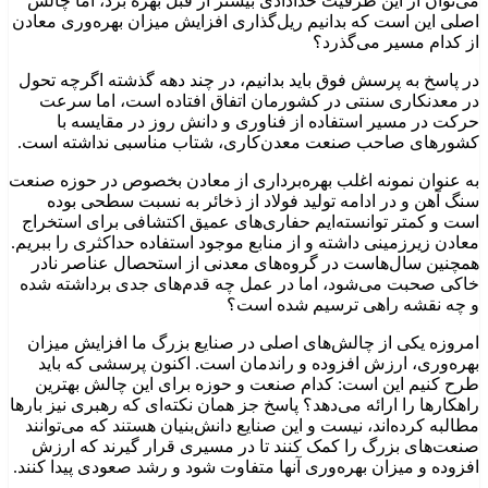
می‌توان از این ظرفیت خدادادی بیشتر از قبل بهره برد، اما چالش
اصلی این است که بدانیم ریل‌گذاری افزایش میزان بهره‌وری معادن
از کدام مسیر می‌گذرد؟
در پاسخ به پرسش فوق باید بدانیم، در چند دهه گذشته اگرچه تحول
در معدنکاری سنتی در کشورمان اتفاق افتاده است، اما سرعت
حرکت در مسیر استفاده از فناوری و دانش روز در مقایسه با
کشورهای صاحب صنعت معدن‌کاری، شتاب مناسبی نداشته است.
به عنوان نمونه اغلب بهره‌برداری از معادن بخصوص در حوزه صنعت
سنگ ‌آهن و در ادامه تولید فولاد از ذخائر به نسبت سطحی بوده
است و کمتر توانسته‌ایم حفاری‌های عمیق اکتشافی برای استخراج
معادن زیرزمینی داشته و از منابع موجود استفاده حداکثری را ببریم.
همچنین سال‌هاست در گروه‌های معدنی از استحصال عناصر نادر
خاکی صحبت می‌شود، اما در عمل چه قدم‌های جدی برداشته شده
و چه نقشه راهی ترسیم شده است؟
امروزه یکی از چالش‌های اصلی در صنایع بزرگ ما افزایش میزان
بهره‌وری، ارزش‌ افزوده و راندمان است. اکنون پرسشی که باید
طرح کنیم این است: کدام صنعت و حوزه برای این چالش بهترین
راهکارها را ارائه می‌دهد؟ پاسخ جز همان نکته‌ای که رهبری نیز بارها
مطالبه کرده‌اند، نیست و این صنایع دانش‌بنیان هستند که می‌توانند
صنعت‌های بزرگ را کمک کنند تا در مسیری قرار گیرند که ارزش‌
افزوده و میزان بهره‌وری آنها متفاوت شود و رشد صعودی پیدا کنند.