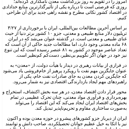
امروز را در تقویم به روز بزرگداشت معدن نامگذاری کرده‌اند؛
روزی که فرصتی است تا درباره یکی از تأثیرگذارترین منابع خدادادی
در اقتصاد کشور نکاتی مطرح و نقشه راهی جدید برای آن طراحی
کنیم.
بر اساس آخرین مطالعات بین‌المللی، ایران با برخورداری از ۳/۲۷
تریلیون دلار منابع طبیعی و معدنی، جزو ۱۰ کشور برتر دنیا از حیث
غنای طبیعی و معدنی است. در گذشته عنوان می‌شد که در ایران
۶۸ ماده معدنی وجود دارد، اما مطالعات جدید حاکی از آن است که
تعداد عناصر موجود در کشور به ۸۱ عنصر رسیده است که این تنوع
نیز خود در جهان اگر نگوییم بی‌نظیر، دست‌کم کم‌نظیر است.
در فرازی از بیانات رهبری در دیدار با هیأت دولت، از «معدن» به
عنوان جایگزین مهم نفت با رویکرد پرهیز از خام‌فروشی یاد می‌شود
که جایگزین کردن معدن به جای صادرات نفت خام، یکی از
راهبردهای مهم ایجاد بازدارندگی اقتصادی نیز به شمار می‌رود.
محور قرار دادن اقتصاد معدن، در هر سه بخش اکتشاف، استخراج و
بهره‌برداری و فرآوری مواد معدنی، چنان تحرک عظیمی در تمام
بخش‌های اقتصاد ایران ایجاد می‌کند که این اقتصاد را می‌تواند
به‌صورت ساختاری مقاوم و تحریم‌ناپذیر تبدیل کند.
ایران از دیرباز جزو کشورهای پیشرو در حوزه معدن بوده و اکنون
نیز با اتکا به خیل عظیم جوانان تحصیلکرده، صاحب دانش و توانمند