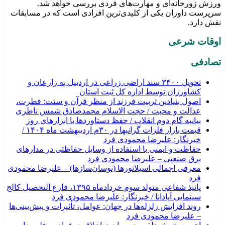
ورزش زورخانه‌ای و مهارت‌های فردی بررسی خواهد شد.
سرپرست داوران یکی از کلیدی‌ترین افرادی است که در مسابقات
نقش دارد.
اوقات شرعی
تصادفی
تحویل ۳۴۰۰ سند اراضی زراعی در اردبیل به زارعان و
کشاورزان توسط اداره کل ثبت استان
اصول بنیادین تربیت فرزند از منظر قرآن و سنت: فطرت،
عدالت و محبت / حجت الاسلام محمدصادق شمس ناطری
بیانیه گام دوم انقلاب / حفظ دستاوردها با ابزارهای روز
قیمت بازار فلزات گرانبها در ۳۰م اردیبهشت ماه ۱۴۰۴ /
خبرنگار: علیرضا محمودی فرد
حفاظت و ایمنی با استفاده از وسایل حفاظتی در مدارهای
برق صنعتی – علیرضا محمودی فرد
معرفی اجمالی اسیلاتورها (نوسان‌سازها) – علیرضا محمودی
فرد
پانیذ شفاعی متولد سوم خردادماه ۱۳۹۵، فارغ التحصیل کالج
سینمایی آپادانا / خبرنگار: علیرضا محمودی فرد
روند افزایش زلزله‌ها در جهان: عوامل، تأثیرات و پیش‌بینی‌ها
– علیرضا محمودی فرد