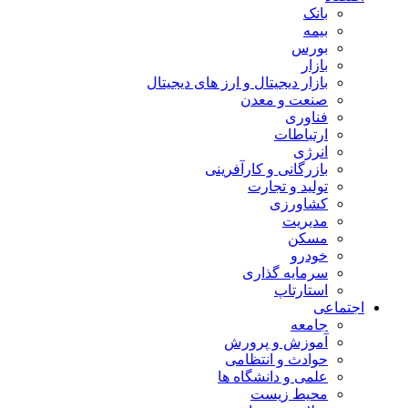
بانک
بیمه
بورس
بازار
بازار دیجیتال و ارز های دیجیتال
صنعت و معدن
فناوری
ارتباطات
انرژی
بازرگانی و کارآفرینی
تولید و تجارت
کشاورزی
مدیریت
مسکن
خودرو
سرمایه گذاری
استارتاپ
اجتماعی
جامعه
آموزش و پرورش
حوادث و انتظامی
علمی و دانشگاه ها
محیط زیست