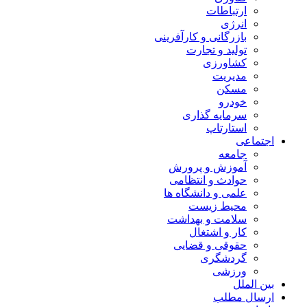
ارتباطات
انرژی
بازرگانی و کارآفرینی
تولید و تجارت
کشاورزی
مدیریت
مسکن
خودرو
سرمایه گذاری
استارتاپ
اجتماعی
جامعه
آموزش و پرورش
حوادث و انتظامی
علمی و دانشگاه ها
محیط زیست
سلامت و بهداشت
کار و اشتغال
حقوقی و قضایی
گردشگری
ورزشی
بین الملل
ارسال مطلب