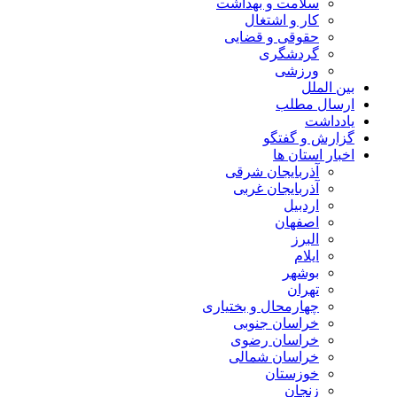
سلامت و بهداشت
کار و اشتغال
حقوقی و قضایی
گردشگری
ورزشی
بین الملل
ارسال مطلب
یادداشت
گزارش و گفتگو
اخبار استان ها
آذربایجان شرقی
آذربایجان غربی
اردبیل
اصفهان
البرز
ایلام
بوشهر
تهران
چهارمحال و بختیاری
خراسان جنوبی
خراسان رضوی
خراسان شمالی
خوزستان
زنجان