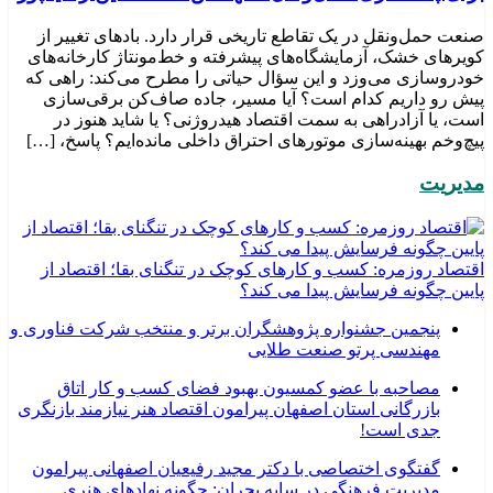
صنعت حمل‌ونقل در یک تقاطع تاریخی قرار دارد. بادهای تغییر از
کویرهای خشک، آزمایشگاه‌های پیشرفته و خط‌مونتاژ کارخانه‌های
خودروسازی می‌وزد و این سؤال حیاتی را مطرح می‌کند: راهی که
پیش رو داریم کدام است؟ آیا مسیر، جاده صاف‌کن برقی‌سازی
است، یا آزادراهی به سمت اقتصاد هیدروژنی؟ یا شاید هنوز در
پیچ‌وخم بهینه‌سازی موتورهای احتراق داخلی مانده‌ایم؟ پاسخ، […]
مدیریت
اقتصاد روزمره: کسب‌ و کارهای کوچک در تنگنای بقا؛ اقتصاد از
پایین چگونه فرسایش پیدا می کند؟
پنجمین جشنواره پژوهشگران برتر و منتخب شرکت فناوری و
مهندسی پرتو صنعت طلایی
مصاحبه با عضو کمسیون بهبود فضای کسب و کار اتاق
بازرگانی استان اصفهان پیرامون اقتصاد هنر نیازمند بازنگری
جدی است!
گفتگوی اختصاصی با دکتر مجید رفیعیان اصفهانی پیرامون
مدیریت فرهنگی در سایه بحران: چگونه نهادهای هنری