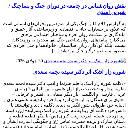
نقش روان‌شناس در جامعه در دوران جنگ و پساجنگ /
شیرین اسدی
به گزارش کلام قلم، جنگ یکی از شدیدترین بحران‌های انسانی است
که علاوه بر خسارات جانی، اقتصادی و زیرساختی، آثار عمیق و
ماندگاری بر سلامت روان افراد و ساختار اجتماعی برجای
می‌گذارد. پیامدهای روان‌شناختی جنگ تنها محدود به رزمندگان
نیست، بلکه کودکان، زنان، سالمندان، خانواده‌ها و حتی افرادی که
به طور مستقیم درگیر جنگ نبوده‌اند […]
30 جولای 2026
شوره زار اشک اثر دکتر سیده نجمه سعدی
«دکلمه شوره زار اشک با قلم هنرنما و ادیب دکتر سیده نجمه سعدی
نظریه پرداز و شخصیت تراز اول علمی – بین المللی 3 زبانه‌ی
عربی، فارسی و انگلیسی بار دیگر صفایی بی نظیر و عرفانی –
معنوی برای همگان به ارمغان آورد و با خرد و اندیشه علمی هنری و
ادیبانه خود طرواتی شور انگیز به دنیای دکلمه دادند و توانستند با
دانش خود دکلمه ای زیبا به نام شوره زار اشک بسرایند» این دکلمه
زیبا درد دل عقیله العرب زینب کبری (س) با پیکر قطعه قطعه و
دستان مبارک و بریده حضرت عباس (ع) و چگونگی اسارت ایشان و
شهید شدن آقا اباعبداله الحسین (ع) و اسارت امام سجاد (ع) میباشد