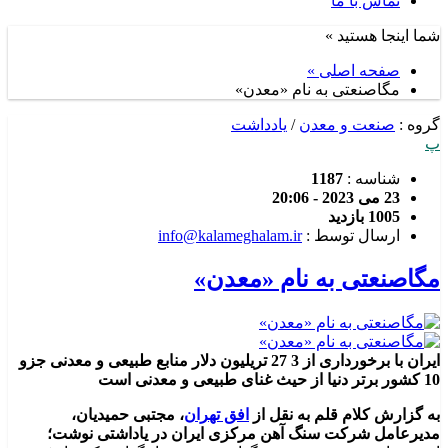
تماس با ما
شما اینجا هستید »
صفحه اصلی »
مگاصنعتی به نام «معدن»
گروه :
صنعت و معدن
/
یادداشت
پ
شناسه :
1187
23 می 2023 - 20:06
1005 بازدید
ارسال توسط :
info@kalameghalam.ir
مگاصنعتی به نام «معدن»
ایران با برخورداری از 3 27 تریلیون دلار منابع طبیعی و معدنی جزو
10 کشور برتر دنیا از حیث غنای طبیعی و معدنی است
به گزارش کلام قلم به نقل از
افق تهران
، مجتبی حمیدیان،
مدیرعامل شرکت سنگ آهن مرکزی ایران در یاداشتی نوشت؛