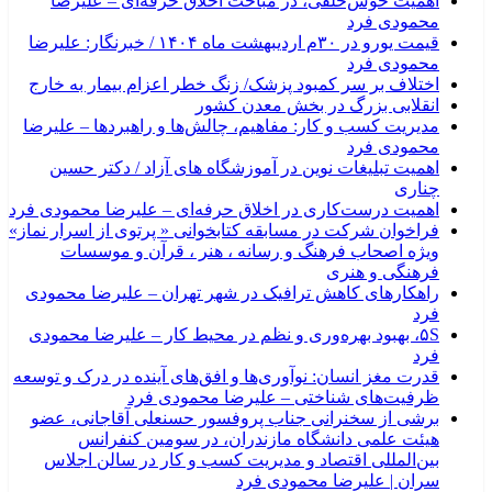
اهمیت خوش‌خلقی، در مباحث اخلاق حرفه‌ای – علیرضا
محمودی فرد
قیمت یورو در ۳۰م اردیبهشت ماه ۱۴۰۴ / خبرنگار: علیرضا
محمودی فرد
اختلاف بر سر کمبود پزشک/ زنگ خطر اعزام بیمار به خارج
انقلابی بزرگ در بخش معدن کشور
مدیریت کسب و کار: مفاهیم، چالش‌ها و راهبردها – علیرضا
محمودی فرد
اهمیت تبلیغات نوین در آموزشگاه های آزاد / دکتر حسین
چناری
اهمیت درست‌کاری در اخلاق حرفه‌ای – علیرضا محمودی فرد
فراخوان شرکت در مسابقه کتابخوانی « پرتوی از اسرار نماز»
ویژه اصحاب فرهنگ و رسانه ، هنر ، قرآن و موسسات
فرهنگی و هنری
راهکارهای کاهش ترافیک در شهر تهران – علیرضا محمودی
فرد
۵S، بهبود بهره‌وری و نظم در محیط کار – علیرضا محمودی
فرد
قدرت مغز انسان: نوآوری‌ها و افق‌های آینده در درک و توسعه
ظرفیت‌های شناختی – علیرضا محمودی فرد
برشی از سخنرانی جناب پروفسور حسنعلی آقاجانی، عضو
هیئت علمی دانشگاه مازندران، در سومین کنفرانس
بین‌المللی اقتصاد و مدیریت کسب و کار در سالن اجلاس
سران | علیرضا محمودی فرد