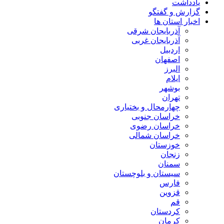
یادداشت
گزارش و گفتگو
اخبار استان ها
آذربایجان شرقی
آذربایجان غربی
اردبیل
اصفهان
البرز
ایلام
بوشهر
تهران
چهارمحال و بختیاری
خراسان جنوبی
خراسان رضوی
خراسان شمالی
خوزستان
زنجان
سمنان
سیستان و بلوچستان
فارس
قزوین
قم
کردستان
کرمان