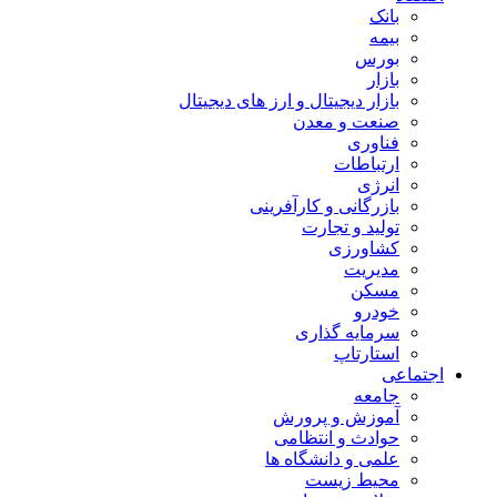
بانک
بیمه
بورس
بازار
بازار دیجیتال و ارز های دیجیتال
صنعت و معدن
فناوری
ارتباطات
انرژی
بازرگانی و کارآفرینی
تولید و تجارت
کشاورزی
مدیریت
مسکن
خودرو
سرمایه گذاری
استارتاپ
اجتماعی
جامعه
آموزش و پرورش
حوادث و انتظامی
علمی و دانشگاه ها
محیط زیست