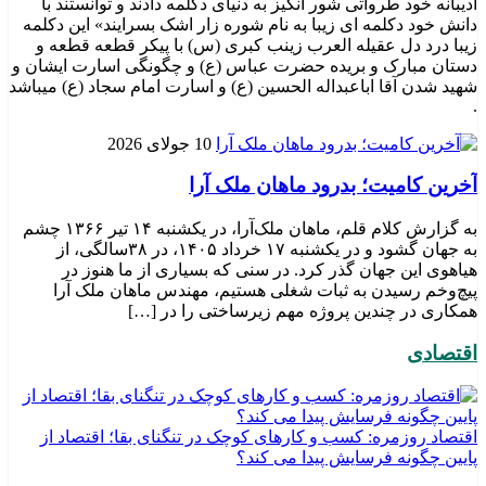
ادیبانه خود طرواتی شور انگیز به دنیای دکلمه دادند و توانستند با
دانش خود دکلمه ای زیبا به نام شوره زار اشک بسرایند» این دکلمه
زیبا درد دل عقیله العرب زینب کبری (س) با پیکر قطعه قطعه و
دستان مبارک و بریده حضرت عباس (ع) و چگونگی اسارت ایشان و
شهید شدن آقا اباعبداله الحسین (ع) و اسارت امام سجاد (ع) میباشد
.
10 جولای 2026
​آخرین کامیت؛ بدرود ماهان ملک آرا
به گزارش کلام قلم، ماهان ملک‌آرا، در یکشنبه ۱۴ تیر ۱۳۶۶ چشم
به جهان گشود و در یکشنبه ۱۷ خرداد ۱۴۰۵، در ۳۸سالگی، از
هیاهوی این جهان گذر کرد. در سنی که بسیاری از ما هنوز در
پیچ‌وخم رسیدن به ثبات شغلی هستیم، مهندس ماهان ملک آرا
همکاری در چندین پروژه مهم زیرساختی را در […]
اقتصادی
اقتصاد روزمره: کسب‌ و کارهای کوچک در تنگنای بقا؛ اقتصاد از
پایین چگونه فرسایش پیدا می کند؟