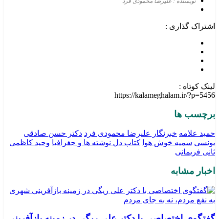
نویسنده : علیرضا محمودی فرد
اشتراک گذاری :
لینک کوتاه :
https://kalameghalam.ir/?p=5456
برچسب ها
حمید علامه
خبرنگار علیرضا محمودی فرد
دکتر حسن صادقی
یونسی
سمیه خوش هوا
کتاب دل نوشته ها و جغرافیا
وحید کاظمی
ثانی فریمانی
اخبار مشابه
گفتگوی اختصاصی با دکتر علی ریگی در زمینه بازآفرینی