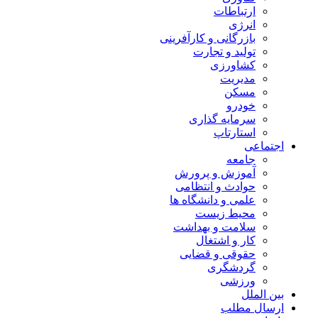
ارتباطات
انرژی
بازرگانی و کارآفرینی
تولید و تجارت
کشاورزی
مدیریت
مسکن
خودرو
سرمایه گذاری
استارتاپ
اجتماعی
جامعه
آموزش و پرورش
حوادث و انتظامی
علمی و دانشگاه ها
محیط زیست
سلامت و بهداشت
کار و اشتغال
حقوقی و قضایی
گردشگری
ورزشی
بین الملل
ارسال مطلب