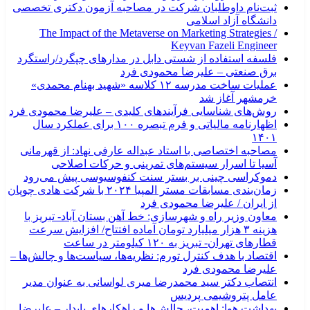
ثبت‌نام داوطلبان شرکت در مصاحبه آزمون دکتری تخصصی
دانشگاه آزاد اسلامی
The Impact of the Metaverse on Marketing Strategies /
Keyvan Fazeli Engineer
فلسفه استفاده از شستی دابل در مدارهای چپگرد/راستگرد
برق صنعتی – علیرضا محمودی فرد
عملیات ساخت مدرسه ۱۲ کلاسه «شهید بهنام محمدی»
خرمشهر آغاز شد
روش‌های شناسایی فرآیندهای کلیدی – علیرضا محمودی فرد
اظهارنامه مالیاتی و فرم تبصره ۱۰۰ برای عملکرد سال
۱۴۰۱
مصاحبه اختصاصی با استاد عبداله عارفی نهاد: از قهرمانی
آسیا تا اسرار سیستم‌های تمرینی و حرکات اصلاحی
دموکراسی چینی بر بستر سنت کنفوسیوسی پیش می‌رود
زمان‌بندی مسابقات مستر المپیا ۲۰۲۴ با شرکت هادی چوپان
از ایران / علیرضا محمودی فرد
معاون وزیر راه و شهرسازی: خط آهن بستان آباد- تبریز با
هزینه ۳ هزار میلیارد تومان آماده افتتاح/ افزایش سرعت
قطارهای تهران- تبریز به ۱۲۰ کیلومتر در ساعت
اقتصاد با هدف کنترل تورم: نظریه‌ها، سیاست‌ها و چالش‌ها –
علیرضا محمودی فرد
انتصاب دکتر سید محمدرضا میری لواسانی به عنوان مدیر
عامل پتروشیمی پردیس
بهداشت هوا: اهمیت، چالش‌ها و راهکارهای پایدار – علیرضا