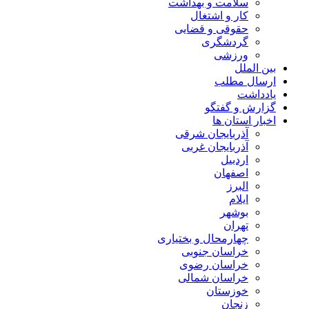
سلامت و بهداشت
کار و اشتغال
حقوقی و قضایی
گردشگری
ورزشی
بین الملل
ارسال مطلب
یادداشت
گزارش و گفتگو
اخبار استان ها
آذربایجان شرقی
آذربایجان غربی
اردبیل
اصفهان
البرز
ایلام
بوشهر
تهران
چهارمحال و بختیاری
خراسان جنوبی
خراسان رضوی
خراسان شمالی
خوزستان
زنجان