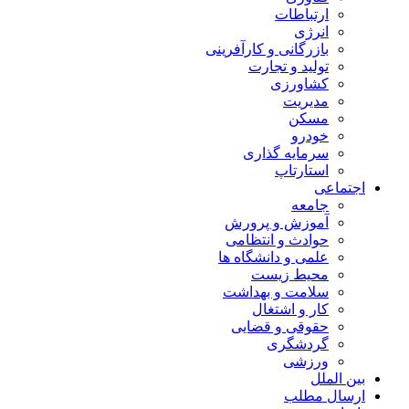
ارتباطات
انرژی
بازرگانی و کارآفرینی
تولید و تجارت
کشاورزی
مدیریت
مسکن
خودرو
سرمایه گذاری
استارتاپ
اجتماعی
جامعه
آموزش و پرورش
حوادث و انتظامی
علمی و دانشگاه ها
محیط زیست
سلامت و بهداشت
کار و اشتغال
حقوقی و قضایی
گردشگری
ورزشی
بین الملل
ارسال مطلب