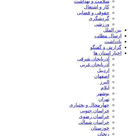
سلامت و بهداشت
کار و اشتغال
حقوقی و قضایی
گردشگری
ورزشی
بین الملل
ارسال مطلب
یادداشت
گزارش و گفتگو
اخبار استان ها
آذربایجان شرقی
آذربایجان غربی
اردبیل
اصفهان
البرز
ایلام
بوشهر
تهران
چهارمحال و بختیاری
خراسان جنوبی
خراسان رضوی
خراسان شمالی
خوزستان
زنجان