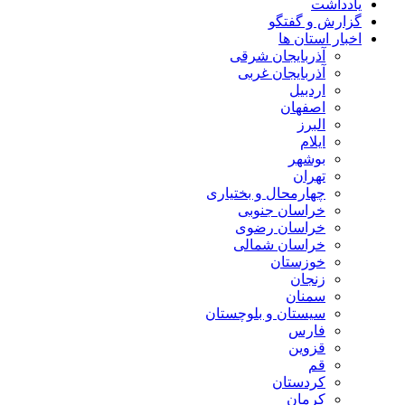
یادداشت
گزارش و گفتگو
اخبار استان ها
آذربایجان شرقی
آذربایجان غربی
اردبیل
اصفهان
البرز
ایلام
بوشهر
تهران
چهارمحال و بختیاری
خراسان جنوبی
خراسان رضوی
خراسان شمالی
خوزستان
زنجان
سمنان
سیستان و بلوچستان
فارس
قزوین
قم
کردستان
کرمان