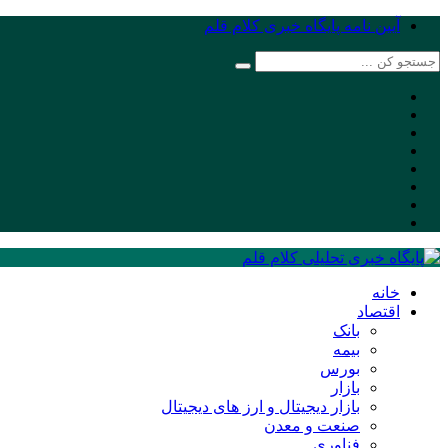
آیین نامه پایگاه خبری کلام قلم
خانه
اقتصاد
بانک
بیمه
بورس
بازار
بازار دیجیتال و ارز های دیجیتال
صنعت و معدن
فناوری