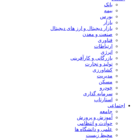
بانک
بیمه
بورس
بازار
بازار دیجیتال و ارز های دیجیتال
صنعت و معدن
فناوری
ارتباطات
انرژی
بازرگانی و کارآفرینی
تولید و تجارت
کشاورزی
مدیریت
مسکن
خودرو
سرمایه گذاری
استارتاپ
اجتماعی
جامعه
آموزش و پرورش
حوادث و انتظامی
علمی و دانشگاه ها
محیط زیست