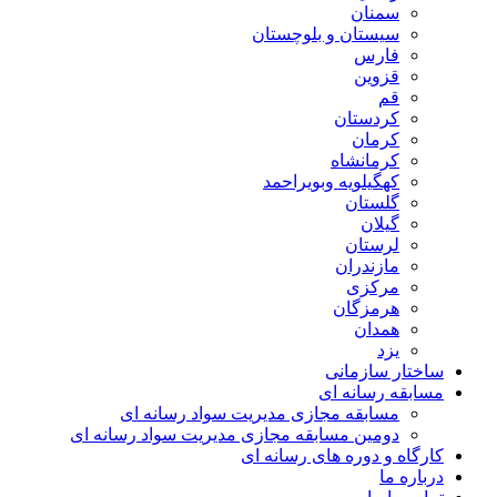
سمنان
سیستان و بلوچستان
فارس
قزوین
قم
کردستان
کرمان
کرمانشاه
کهگیلویه وبویراحمد
گلستان
گیلان
لرستان
مازندران
مرکزی
هرمزگان
همدان
یزد
ساختار سازمانی
مسابقه رسانه ای
مسابقه مجازی مدیریت سواد رسانه ای
دومین مسابقه مجازی مدیریت سواد رسانه ای
کارگاه و دوره های رسانه ای
درباره ما