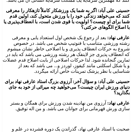
کنند که مهمترین سرمایه یک مملکت سرمایه انسانی آن می باشد.
حسینی علی آباد: اگر به شما یک ورزشکار کاملاً تازهکار را معرفی
کنند که می‌خواهد زندگی خود را با ورزش متحول کند، اولین قدم
شما برای او چیست؟ اولویت با قوی شدن است، با انعطاف‌پذیری یا
با اصلاح الگوهای حرکتی؟
عارفی نهاد:
بعد از رجوع یک شخص اول استعداد یابی و معرفی
رشته ورزشی متناسب با فنوتیپ شخص می باشد‌. در خصوص
شروع به حرکات انعطاف پذیری و یا اصلاحی خاطر نشان میشوم
که انعطاف پذیری جز لاینفک هر رشته ورزشی می باشد که باید در
تمارین گنجانده شود. لذا حرکات اصلاحی از بابت اصلاح فدم عضلات
و یا شکل اسکلتی مانند کیفوز، لوردز و..‌. می باشد که بعد از
شناسایی با نظر پزشک تمرینات خاص ارائه میگردد.
حسینی علی آباد: و سؤال آخر: آرزوی بزرگ استاد عارفی نهاد برای
دنیای ورزش ایران چیست؟ می‌خواهید چه میراثی از خود به جای
بگذارید؟
عارفی نهاد:
آرزوی من نهادینه شدن ورزش برای همگان و بستر
سازی ورش قهرمانی برای جوانان می باشد. و من اله توفیق.
صحبت با استاد عارفی نهاد، گذراندن یک دوره فشرده در علم و