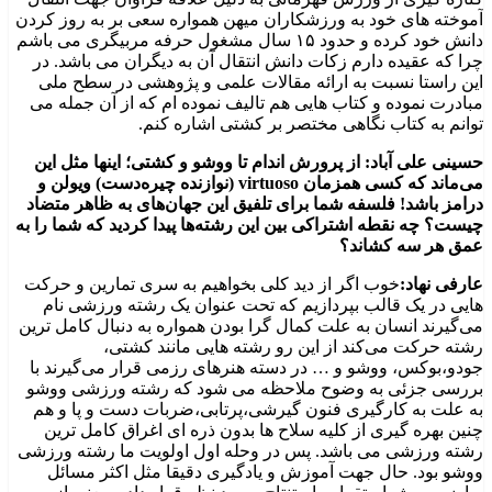
آموخته های خود به ورزشکاران میهن همواره سعی بر به روز کردن
دانش خود کرده و حدود ۱۵ سال مشغول حرفه مربیگری می باشم
چرا که عقیده دارم زکات دانش انتقال آن به دیگران می باشد. در
این راستا نسبت به ارائه مقالات علمی و پژوهشی در سطح ملی
مبادرت نموده و کتاب هایی هم تالیف نموده ام که از آن جمله می
توانم به کتاب نگاهی مختصر بر کشتی اشاره کنم.
حسینی علی آباد: از پرورش اندام تا ووشو و کشتی؛ اینها مثل این
می‌ماند که کسی همزمان virtuoso (نوازنده چیره‌دست) ویولن و
درامز باشد! فلسفه شما برای تلفیق این جهان‌های به ظاهر متضاد
چیست؟ چه نقطه اشتراکی بین این رشته‌ها پیدا کردید که شما را به
عمق هر سه کشاند؟
عارفی نهاد:
خوب اگر از دید کلی بخواهیم به سری تمارین و حرکت
هایی در یک قالب بپردازیم که تحت عنوان یک رشته ورزشی نام
می‌گیرند انسان به علت کمال گرا بودن همواره به دنبال کامل ترین
رشته حرکت می‌کند از این رو رشته هایی مانند کشتی،
جودو،بوکس، ووشو و … در دسته هنرهای رزمی قرار می‌گیرند با
بررسی جزئی به وضوح ملاحظه می شود که رشته ورزشی ووشو
به علت به کارگیری فنون گیرشی،پرتابی،ضربات دست و پا و هم
چنین بهره گیری از کلیه سلاح ها بدون ذره ای اغراق کامل ترین
رشته ورزشی می باشد. پس در وحله اول اولویت ما رشته ورزشی
ووشو بود. حال جهت آموزش و یادگیری دقیقا مثل اکثر مسائل