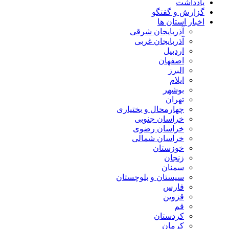
یادداشت
گزارش و گفتگو
اخبار استان ها
آذربایجان شرقی
آذربایجان غربی
اردبیل
اصفهان
البرز
ایلام
بوشهر
تهران
چهارمحال و بختیاری
خراسان جنوبی
خراسان رضوی
خراسان شمالی
خوزستان
زنجان
سمنان
سیستان و بلوچستان
فارس
قزوین
قم
کردستان
کرمان