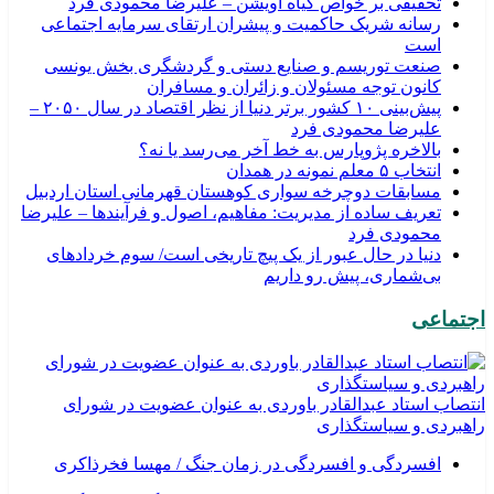
تحقیقی بر خواص گیاه آویشن – علیرضا محمودی فرد
رسانه شریک حاکمیت و پیشران ارتقای سرمایه اجتماعی
است
صنعت توریسم و صنایع دستی و گردشگری بخش یونسی
کانون توجه مسئولان و زائران و مسافران
پیش‌بینی ۱۰ کشور برتر دنیا از نظر اقتصاد در سال ۲۰۵۰ –
علیرضا محمودی فرد
بالاخره پژوپارس به خط آخر می‌رسد یا نه؟
انتخاب ۵ معلم نمونه در همدان
مسابقات دوچرخه سواری کوهستان قهرمانی استان اردبیل
تعریف ساده از مدیریت: مفاهیم، اصول و فرآیندها – علیرضا
محمودی فرد
دنیا در حال عبور از یک پیچ تاریخی است/ سوم خردادهای
بی‌شماری، پیش رو داریم
اجتماعی
انتصاب استاد عبدالقادر باوردی به عنوان عضویت در شورای
راهبردی و سیاستگذاری
افسردگی و افسردگی در زمان جنگ / مهسا فخرذاکری