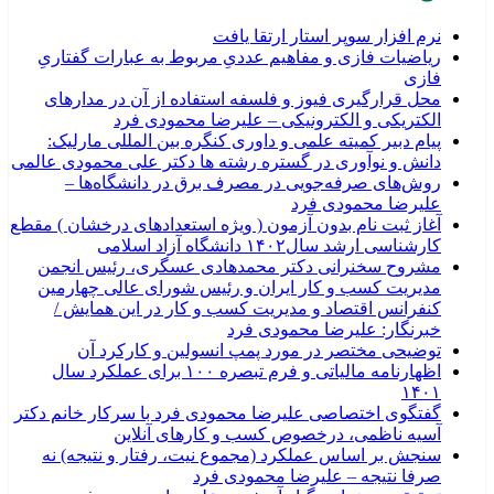
نرم افزار سوپر استار ارتقا یافت
ریاضیات فازی و مفاهیم عددیِ مربوط به عبارات گفتاریِ
فازی
محل قرارگیری فیوز و فلسفه استفاده از آن در مدارهای
الکتریکی و الکترونیکی – علیرضا محمودی فرد
پیام دبیر کمیته علمی و داوری کنگره بین المللی مارلیک:
دانش و نوآوری در گستره رشته ها دکتر علی محمودی عالمی
روش‌های صرفه‌جویی در مصرف برق در دانشگاه‌ها –
علیرضا محمودی فرد
آغاز ثبت نام بدون آزمون ( ویژه استعدادهای درخشان ) مقطع
کارشناسی ارشد سال۱۴۰۲ دانشگاه آزاد اسلامی
مشروح سخنرانی دکتر محمدهادی عسگری، رئیس انجمن
مدیریت کسب و کار ایران و رئیس شورای عالی چهارمین
کنفرانس اقتصاد و مدیریت کسب و کار در این همایش /
خبرنگار: علیرضا محمودی فرد
توضیحی مختصر در مورد پمپ انسولین و کارکرد آن
اظهارنامه مالیاتی و فرم تبصره ۱۰۰ برای عملکرد سال
۱۴۰۱
گفتگوی اختصاصی علیرضا محمودی فرد با سرکار خانم دکتر
آسیه ناظمی، درخصوص کسب و کارهای آنلاین
سنجش بر اساس عملکرد (مجموع نیت، رفتار و نتیجه) نه
صرفا نتیجه – علیرضا محمودی فرد