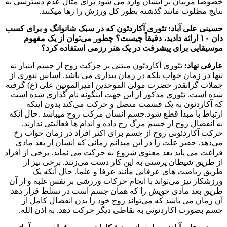
خصوصا مربیان بر ایشان وارد می شود برای مثال عدم دسترسی به
نتایج مطلوب مانند گذشته بطور کل ورزش را رها میکنند.
حسینی علی آباد: تئوری آکاردئون که در سبک شانوانگ و برای کسب
دان ۱۰ ارائه دادید، دقیقاً چیست؟ چطور می‌توان از یک مفهوم
موسیقایی برای پیشرفت در یک هنر رزمی استفاده کرد؟
عارفی نهاد:
تئوری آکاردئون مبتنی بر حرکت روح از جسم اینبار نه
تنها در زمان خواب بلکه در زمان بیداری می باشد. اساس تئوری از
جملات گرانقدر حضرت مولی الموحدین امیرالمونین علی (ع) گرفته
شده است. تئوری مذکور از این جهت اینگونه نام گذاری شده است
که آکاردئون به یک قسمت متصل و حرکت می‌کند بدون اینکه
ارتباط با مبدا قطع شود.جسم انسان مرکب روح میباشد .حال آنکه
به انفصال روح از جسم مرگ رخ داده و اندام ها فعالیتی ندارند.
حرکت آکاردئونی روح از جسم برای اکثر افراد در زمان خواب رخ
می‌دهد. حقیر علت را در این میدانم زمانی که انسان از بعد مادی
فراغت می یابد بعد معنوی شروع به حرکت می نماید. برخی از افراد
از طریق شیطان پرستی به این کار دست می‌زنند. برخی نیز از
طریق ریاضت های عرفانی مانند عرفا و علما. حال آنکه یک
ورزشکار نیز می‌تواند با انجام حرکات ورزشی بر نفس غلبه و از آن
طریق بعد مادی خویش را که همان جسم است در تسلط قرار دهد
آن زمان می باشد که می‌تواند روح خود را بدن انفصال کامل از
جسم بصورت اکاردئونی به نقاطی دیگر حرکت دهد. به اذن الله.