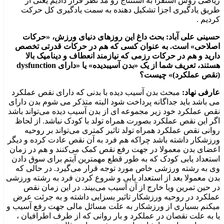
ریاضی روش استقرا به استنتاج رو مد نظر قرار دادیم یعنی از
طریق یادگیری اجزا تشکیل دهنده به سمت یادگیری کل حرکت
کردیم .
حسینی علی آباد: بحث داغ این روزهای دنیای ورزش، «حرکات
اصلاحی» است. به عنوان کسی که هم در حرکات قدرتی تخصص
دارید و هم در حرکات رزمی که نیازمند انعطاف و دینامیک بالا
هستند، تعریف شما از یک «بدن آسیبدیده» یا «دارای dysfunction
(نقص عملکرد)» چیست؟
عارفی نهاد:
مبحث بدن آسیب دیده با بدنی که دارای نقص عملکرد
می باشد باید جداگانه پرداخت شود البته متذکر می شوم بدن دارای
نقص عملکرد خود زیر مجموعه ای از بدن آسیب دیده می‌تواند باشد
اگر این نقص عملکرد بصورت همراه تولد با کودک نباشد. از لحاظ
روانی نقص عملکرد همراه تولد تاثیر کمتری می‌تواند بر روحیه
ورزشکار داشته باشد چراکه هم فرد به آن نقص عادت کرده و دیگر
اعضای بدن معمولا در جهت رفع نقص کمک می‌کنند و هم در زمان
استعداد یابی کودک که به طور قطع مهمترین آیتم برای سوق دادن
وی به رشته ورزشی خاص مورد توجه قرار می‌گیرد. در حالی که
بدن معمولا بعد از استعداد یابی و شروع کردن فرد به رشته ورزشی
در حین تمرین ویا خارج از آن آسیب می‌بیند. در این زمان نقص
عملکرد در روحیه ورزشکار تاثیر بسزایی داشته و به جرئت عرض
میکنم بسیاری از ورزشکار به علت مسائل مالی جهت رفع آسیب و
یا به علت نقصان در عملکرد و بار روانی که از طرف اطرافیان ،