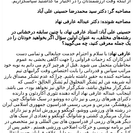
از اینکه وقت ارزشمندتان را در اختیار ما گذاشتید سپاسگزاریم.
مصاحبه گر: دکتر سید محمدرضا حسینی علی آباد
مصاحبه شونده: دکتر عبداله عارفی نهاد
حسینی علی آباد: استاد عارفی نهاد، با چنین سابقه درخشانی در
رشته‌های مختلف، به عنوان اولین سؤال اگر بخواهید خودتان را در
یک جمله معرفی کنید، چه می‌گویید؟
عارفی نهاد:
با سلام و احترام خدمت جنابعالی و تمامی دست
اندرکاران که زحمات فراوانی را جهت آگاهی بخشی به عموم
مخاطبان متحمل می شوید .قبل از هرچیز لازم می دانم به نوبه خود
مراتب سپاس و قدردانی را بابت اختصاص وقت گرانبهای تیم
مصاحبه کننده به حقیر داشته باشم. چرا که عدم تشکر مصداق بارز
آیه شریفه مَن لم يَشكُرِ المَخلوقَ لَم يَشكُرِ الخالِقَ «کسی که
شکرگزار مخلوق نباشد، شکرگزار خالق نیز نخواهد بود»، می باشد.
اینجانب عبداله عارفی نهاد ارائه دهنده تئوری آکاردئون و دارنده
دکترای هنرهای رزمی و نیز دان ده ووشو در سبک شانوانگ چین،
پژوهشگر، مدرس و مربی رسمی فدراسیون جمهوری اسلامی ایران
در رشته های ورزشی ووشو، کونگفو و پرورش اندام و نیز دارای
مدارک مربیگری کشتی و شانوانگ کونگفو و تعدادی از سبک های
دیگر هنرهای رزمی از فدراسیون های بین المللی و نیز متخصص در
امر برنامه نویسی و حرکات اصلاحی ورزشی هستم . حقیر پس از
کناره گیری از ورزش قهرمانی به دلیل علاقه فراوان جهت انتقال