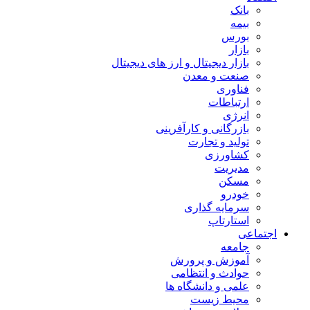
بانک
بیمه
بورس
بازار
بازار دیجیتال و ارز های دیجیتال
صنعت و معدن
فناوری
ارتباطات
انرژی
بازرگانی و کارآفرینی
تولید و تجارت
کشاورزی
مدیریت
مسکن
خودرو
سرمایه گذاری
استارتاپ
اجتماعی
جامعه
آموزش و پرورش
حوادث و انتظامی
علمی و دانشگاه ها
محیط زیست