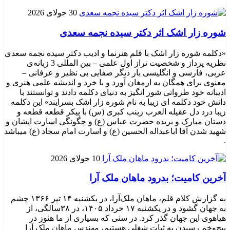
30 جولای 2026
شوره زار اشک اثر دکتر سیده نجمه سعدی
«دکلمه شوره زار اشک با قلم هنرنما و ادیب دکتر سیده نجمه سعدی
نظریه پرداز و شخصیت تراز اول علمی – بین المللی 3 زبانه‌ی
عربی، فارسی و انگلیسی بار دیگر صفایی بی نظیر و عرفانی –
معنوی برای همگان به ارمغان آورد و با خرد و اندیشه علمی هنری و
ادیبانه خود طرواتی شور انگیز به دنیای دکلمه دادند و توانستند با
دانش خود دکلمه ای زیبا به نام شوره زار اشک بسرایند» این دکلمه
زیبا درد دل عقیله العرب زینب کبری (س) با پیکر قطعه قطعه و
دستان مبارک و بریده حضرت عباس (ع) و چگونگی اسارت ایشان و
شهید شدن آقا اباعبداله الحسین (ع) و اسارت امام سجاد (ع) میباشد
.
10 جولای 2026
​آخرین کامیت؛ بدرود ماهان ملک آرا
به گزارش کلام قلم، ماهان ملک‌آرا، در یکشنبه ۱۴ تیر ۱۳۶۶ چشم
به جهان گشود و در یکشنبه ۱۷ خرداد ۱۴۰۵، در ۳۸سالگی، از
هیاهوی این جهان گذر کرد. در سنی که بسیاری از ما هنوز در
پیچ‌وخم رسیدن به ثبات شغلی هستیم، مهندس ماهان ملک آرا