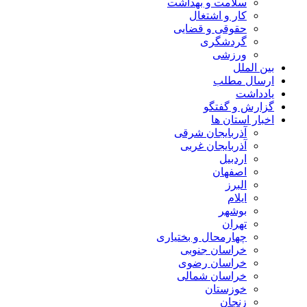
سلامت و بهداشت
کار و اشتغال
حقوقی و قضایی
گردشگری
ورزشی
بین الملل
ارسال مطلب
یادداشت
گزارش و گفتگو
اخبار استان ها
آذربایجان شرقی
آذربایجان غربی
اردبیل
اصفهان
البرز
ایلام
بوشهر
تهران
چهارمحال و بختیاری
خراسان جنوبی
خراسان رضوی
خراسان شمالی
خوزستان
زنجان