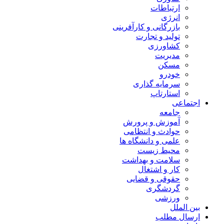
ارتباطات
انرژی
بازرگانی و کارآفرینی
تولید و تجارت
کشاورزی
مدیریت
مسکن
خودرو
سرمایه گذاری
استارتاپ
اجتماعی
جامعه
آموزش و پرورش
حوادث و انتظامی
علمی و دانشگاه ها
محیط زیست
سلامت و بهداشت
کار و اشتغال
حقوقی و قضایی
گردشگری
ورزشی
بین الملل
ارسال مطلب