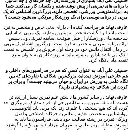
حسینی علی آباد: بسیاری از ورزشکاران، چه حرفه‌ای و چه آماتور،
با برنامه‌های تمرینی از پیش نوشته‌شده و یکسان کار می‌کنند. شما
به «برنامه‌نویسی ورزشی» تخصص دارید. بزرگ‌ترین اشتباهی که یک
مربی در برنامه‌نویسی برای یک ورزشکار مرتکب می‌شود چیست؟
عارفی نهاد:
هر مراجعه کننده ای دارای بدنی خاص و منحصر به فرد
است مانند اثر انگشت شخص .مهمترین وظیفه یک مربی شناسایی
شاخصه های ورزشکار از قبیل فنوتیپ ،سابقه تمرینی و… سپس
ارائه برنامه تمرینی منحصر به فرد است. بزرگترین اشتباه یک مربی
در زمان انتقال دانش خود در وحله اول فروش بار علمیش به قیمت
اندک می باشد یادآور میشوم نباید به ورزشکاران به عنوان منبع
تغدیه مادی نگاه کرد.
حسینی علی آباد: به عنوان کسی که هم در فدراسیون‌های داخلی و
هم خارجی آموزش دیده‌اید، بزرگ‌ترین شکاف یا تفاوت‌ای که بین
نگاه علمی به ورزش در ایران و جهان می‌بینید چیست؟ و برای پر
کردن این شکاف چه پیشنهادی دارید؟
عارفی نهاد:
در سایر کشور ها داشتن علم تمرین بسیار ارزنده تر
هست تا سابقه تمرین. متاسفانه برخی از افراد مدارک مربیگری اخذ
کرده اند که هیچ سنخیتی با علم ندارند. یک مربی باید اناتومیست،
روانشناس ،متخصص تغذیه و عالم به حرکات اصلاحی و اصل
ویژگی تمرین در رشته فعالیت خود باشد. فدراسیون ها باید به
آموزش مطالب روز علمی به مربیان بپردازند و این نکته را گوشزد