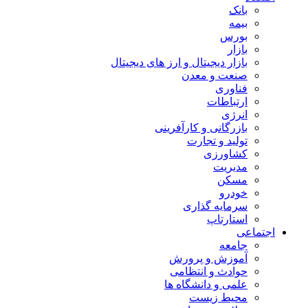
بانک
بیمه
بورس
بازار
بازار دیجیتال و ارز های دیجیتال
صنعت و معدن
فناوری
ارتباطات
انرژی
بازرگانی و کارآفرینی
تولید و تجارت
کشاورزی
مدیریت
مسکن
خودرو
سرمایه گذاری
استارتاپ
اجتماعی
جامعه
آموزش و پرورش
حوادث و انتظامی
علمی و دانشگاه ها
محیط زیست