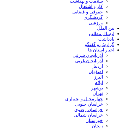
سلامت و بهداشت
کار و اشتغال
حقوقی و قضایی
گردشگری
ورزشی
بین الملل
ارسال مطلب
یادداشت
گزارش و گفتگو
اخبار استان ها
آذربایجان شرقی
آذربایجان غربی
اردبیل
اصفهان
البرز
ایلام
بوشهر
تهران
چهارمحال و بختیاری
خراسان جنوبی
خراسان رضوی
خراسان شمالی
خوزستان
زنجان