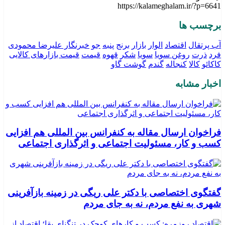
https://kalameghalam.ir/?p=6641
برچسب ها
آب پرتقال
اقتصاد
الوار
بازار
برنج
پنبه
جو
خبرنگار علیرضا محمودی
فرد
ذرت
روغن سویا
سویا
شکر
قهوه
قیمت
قیمت بازارهای کالایی
کاکائو
کالا
کنجاله
گندم
گوشت گاو
اخبار مشابه
فراخوان ارسال مقاله به کنفرانس بین المللی هم افزایی
کسب و کار، مسئولیت اجتماعی و اثرگذاری اجتماعی
گفتگوی اختصاصی با دکتر علی ریگی در زمینه بازآفرینی
شهری به نفع مردم، نه به جای مردم