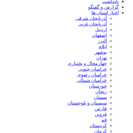
یادداشت
گزارش و گفتگو
اخبار استان ها
آذربایجان شرقی
آذربایجان غربی
اردبیل
اصفهان
البرز
ایلام
بوشهر
تهران
چهارمحال و بختیاری
خراسان جنوبی
خراسان رضوی
خراسان شمالی
خوزستان
زنجان
سمنان
سیستان و بلوچستان
فارس
قزوین
قم
کردستان
کرمان