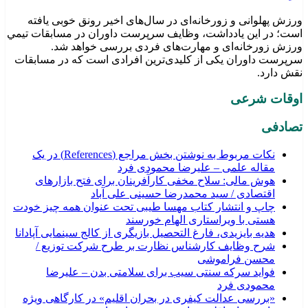
ورزش پهلوانی و زورخانه‌ای در سال‌های اخیر رونق خوبی یافته
است؛ در این یادداشت، وظایف سرپرست داوران در مسابقات تیمي
ورزش زورخانه‌ای و مهارت‌های فردی بررسی خواهد شد.
سرپرست داوران یکی از کلیدی‌ترین افرادی است که در مسابقات
نقش دارد.
اوقات شرعی
تصادفی
نکات مربوط به نوشتن بخش مراجع (References) در یک
مقاله علمی – علیرضا محمودی فرد
هوش مالی: سلاح مخفی کارآفرینان برای فتح بازارهای
اقتصادی / سید محمدرضا حسینی علی آباد
چاپ و انتشار کتاب مهسا طیبی تحت عنوان همه چیز خودت
هستی با ویراستاری الهام خورسند
هدیه بایزیدی، فارغ التحصیل بازیگری از کالج سینمایی آپادانا
شرح وظایف کارشناس نظارت بر طرح شرکت توزیع /
محسن فراموشی
فواید سرکه سنتی سیب برای سلامتی بدن – علیرضا
محمودی فرد
«بررسی عدالت کیفری در بحران اقلیم» در کارگاهی ویژه