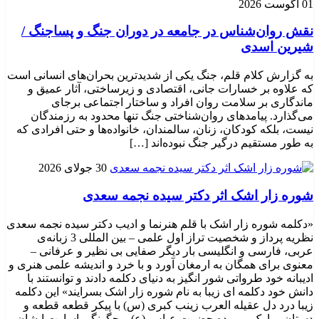
01 آگوست 2026
نقش روان‌شناس در جامعه در دوران جنگ و پساجنگ /
شیرین اسدی
به گزارش کلام قلم، جنگ یکی از شدیدترین بحران‌های انسانی است
که علاوه بر خسارات جانی، اقتصادی و زیرساختی، آثار عمیق و
ماندگاری بر سلامت روان افراد و ساختار اجتماعی برجای
می‌گذارد. پیامدهای روان‌شناختی جنگ تنها محدود به رزمندگان
نیست، بلکه کودکان، زنان، سالمندان، خانواده‌ها و حتی افرادی که
به طور مستقیم درگیر جنگ نبوده‌اند […]
30 جولای 2026
شوره زار اشک اثر دکتر سیده نجمه سعدی
«دکلمه شوره زار اشک با قلم هنرنما و ادیب دکتر سیده نجمه سعدی
نظریه پرداز و شخصیت تراز اول علمی – بین المللی 3 زبانه‌ی
عربی، فارسی و انگلیسی بار دیگر صفایی بی نظیر و عرفانی –
معنوی برای همگان به ارمغان آورد و با خرد و اندیشه علمی هنری و
ادیبانه خود طرواتی شور انگیز به دنیای دکلمه دادند و توانستند با
دانش خود دکلمه ای زیبا به نام شوره زار اشک بسرایند» این دکلمه
زیبا درد دل عقیله العرب زینب کبری (س) با پیکر قطعه قطعه و
دستان مبارک و بریده حضرت عباس (ع) و چگونگی اسارت ایشان و