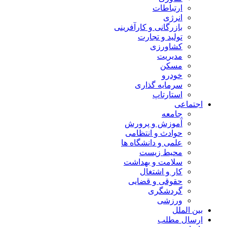
ارتباطات
انرژی
بازرگانی و کارآفرینی
تولید و تجارت
کشاورزی
مدیریت
مسکن
خودرو
سرمایه گذاری
استارتاپ
اجتماعی
جامعه
آموزش و پرورش
حوادث و انتظامی
علمی و دانشگاه ها
محیط زیست
سلامت و بهداشت
کار و اشتغال
حقوقی و قضایی
گردشگری
ورزشی
بین الملل
ارسال مطلب