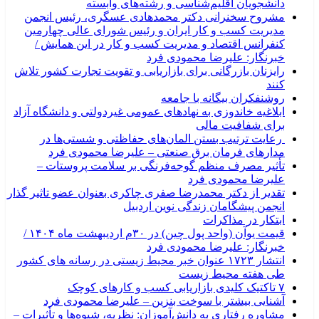
دانشجویان اقلیم‌شناسی و رشته‌های وابسته
مشروح سخنرانی دکتر محمدهادی عسگری، رئیس انجمن
مدیریت کسب و کار ایران و رئیس شورای عالی چهارمین
کنفرانس اقتصاد و مدیریت کسب و کار در این همایش /
خبرنگار: علیرضا محمودی فرد
رایزنان بازرگانی برای بازاریابی و تقویت تجارت کشور تلاش
کنند
روشنفکران بیگانه با جامعه
ابلاغیه خاندوزی به نهادهای عمومی غیردولتی و دانشگاه آزاد
برای شفافیت مالی
رعایت ترتیب بستن المان‌های حفاظتی و شستی‌ها در
مدارهای فرمان برق صنعتی – علیرضا محمودی فرد
تأثیر مصرف منظم گوجه‌فرنگی بر سلامت پروستات –
علیرضا محمودی فرد
تقدیر از دکتر محمدرضا صفری چاکری بعنوان عضو تاثیر گذار
انجمن پیشگامان زندگی نوین اردبیل
ابتکار در مذاکرات
قیمت یوآن (واحد پول چین) در ۳۰م اردیبهشت ماه ۱۴۰۴ /
خبرنگار: علیرضا محمودی فرد
انتشار ۱۷۲۳ عنوان خبر محیط زیستی در رسانه های کشور
طی هفته محیط زیست
۷ تاکتیک کلیدی بازاریابی کسب و کارهای کوچک
آشنایی بیشتر با سوخت بنزین – علیرضا محمودی فرد
مشاوره رفتاری به دانش‌آموزان: نظریه، شیوه‌ها و تأثیرات –