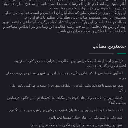
آغاز نمود. رسانه کلام قلم یک رسانه مستقل می باشد و به هیچ سازمان، نهاد
دولتی و یا خصوصی و حزب وابسته و مربوط نیست.
این پایگاه خبری در گستره ملی که مخاطبان آن آحاد مردم است، فعالیت می نماید.
همچنین زیر نظر مستقیم هیات عالی نظارت بر مطبوعات قرار دارد.
رسالت و هدف اصلی این پایگاه خبری انتشار اخبار برگزیده اجتماعی و اقتصادی و
تهیه گزارش های تحلیلی از مباحث زمینه فعالیت این رسانه و نیز انعکاس مصاحبه و
یادداشت ها با فعالان و اندیشمندان می باشد.
جدیدترین مطالب
فراخوان ارسال مقاله به کنفرانس بین المللی هم افزایی کسب و کار، مسئولیت
اجتماعی و اثرگذاری اجتماعی
گفتگوی اختصاصی با دکتر علی ریگی در زمینه بازآفرینی شهری به نفع مردم، نه به جای
مردم
شهر هوشمند ناعادلانه؛ وقتی فناوری، شکاف شهری را عمیق‌تر می‌کند / دکتر علی
ریگی
اقتصاد روزمره: کسب‌ و کارهای کوچک در تنگنای بقا؛ اقتصاد از پایین چگونه فرسایش
پیدا می کند؟
انتصاب استاد عبدالقادر باوردی به عنوان عضویت در شورای راهبردی و سیاستگذاری
افسردگی و افسردگی در زمان جنگ / مهسا فخرذاکری
نقش روان‌شناس در جامعه در دوران جنگ و پساجنگ / شیرین اسدی