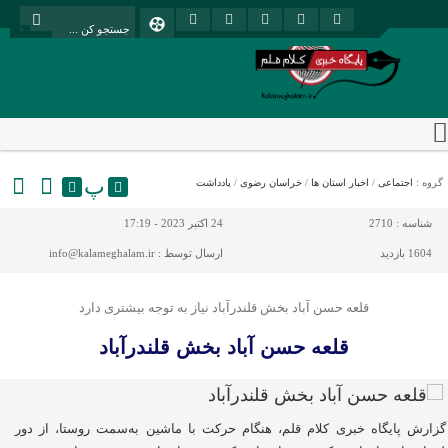
پ
گروه :
اجتماعی
/
اخبار استان ها
/
خراسان رضوی
/
یادداشت
شناسه :
2710
24 اکتبر 2023 - 17:19
1604 بازدید
ارسال توسط :
info@kalameghalam.ir
قلعه حسن آباد بخش قلندرآباد نیاز به توجه بیشتری دارد
قلعه حسن آباد بخش قلندرآباد
گزارش پایگاه خبری کلام قلم، هنگام حرکت با ماشین به‌سمت روستا، از دور