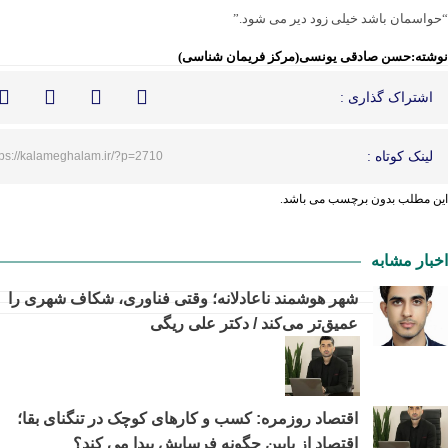
“حواسمان باشد خیلی زود دیر می شود.”
نوشته:حسن صادقی یونسی(مرکز فریمان شناسی)
اشتراک گذاری :
لینک کوتاه :
tps://kalameghalam.ir/?p=2710
این مطلب بدون برچسب می باشد.
اخبار مشابه
شهر هوشمند ناعادلانه؛ وقتی فناوری، شکاف شهری را
عمیق‌تر می‌کند / دکتر علی ریگی
اقتصاد روزمره: کسب‌ و کارهای کوچک در تنگنای بقا؛
اقتصاد از پایین چگونه فرسایش پیدا می کند؟