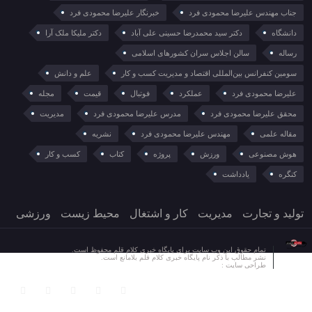
جناب مهندس علیرضا محمودی فرد
خبرنگار علیرضا محمودی فرد
دانشگاه
دکتر سید محمدرضا حسینی علی آباد
دکتر ملیکا ملک آرا
رساله
سالن اجلاس سران کشورهای اسلامی
سومین کنفرانس بین‌المللی اقتصاد و مدیریت کسب و کار
علم و دانش
علیرضا محمودی فرد
عملکرد
فوتبال
قیمت
مجله
محقق علیرضا محمودی فرد
مدرس علیرضا محمودی فرد
مدیریت
مقاله علمی
مهندس علیرضا محمودی فرد
نشریه
هوش مصنوعی
ورزش
پروژه
کتاب
کسب و کار
کنگره
یادداشت
تولید و تجارت
مدیریت
کار و اشتغال
محیط زیست
ورزشی
تمام حقوق این وب سایت برای پایگاه خبری کلام قلم محفوظ است.
نشر مطالب با ذکر نام پایگاه خبری کلام قلم بلامانع است.
طراحی سایت :
آسان وب