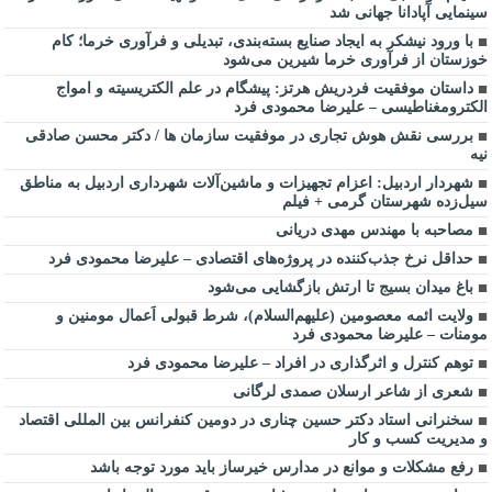
سینمایی آپادانا جهانی شد
با ورود نیشکر به ایجاد صنایع بسته‌بندی، تبدیلی و فرآوری خرما؛ کام
خوزستان از فرآوری خرما شیرین می‌شود
داستان موفقیت فردریش هرتز: پیشگام در علم الکتریسیته و امواج
الکترومغناطیسی – علیرضا محمودی فرد
بررسی نقش هوش تجاری در موفقیت سازمان ها / دکتر محسن صادقی
نیه
شهردار اردبیل: اعزام تجهیزات و ماشین‌آلات شهرداری اردبیل به مناطق
سیل‌زده شهرستان گرمی + فیلم
مصاحبه با مهندس مهدی دریانی
حداقل نرخ جذب‌کننده در پروژه‌های اقتصادی – علیرضا محمودی فرد
باغ میدان بسیج تا ارتش بازگشایی می‌شود
ولایت ائمه معصومین (علیهم‌السلام)، شرط قبولی اَعمال مومنین و
مومنات – علیرضا محمودی فرد
توهم کنترل و اثرگذاری در افراد – علیرضا محمودی فرد
شعری از شاعر ارسلان صمدی لرگانی
سخنرانی استاد دکتر حسین چناری در دومین کنفرانس بین المللی اقتصاد
و مدیریت کسب و کار
رفع مشکلات و موانع در مدارس خیرساز باید مورد توجه باشد