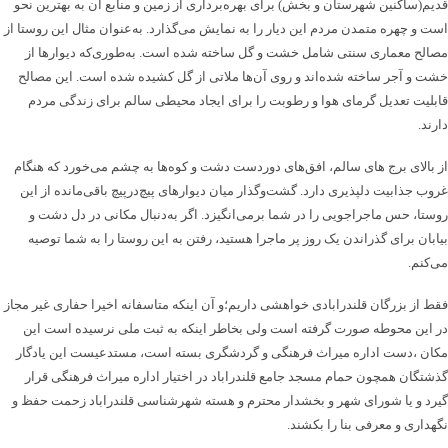
قدیم(ساکنین شهرستان و بخش) برای بهره‌برداری از زمین و منابع آن به بهترین نحو
است و چهره‌ متمدن مردم این دیار را به نمایش می‌گذارد. به‌عنوان مثال این روستا از
مصالح معماری سنتی شامل خشت و گل ساخته شده ‌است. به‌طوری‌که دیوارها از
خشت و آجر ساخته شده‌اند و روی آن‌ها ملاتی از گل کشیده شده است. این مصالح
قابلیت تعدیل گرمای هوا و رطوبت را برای ایجاد محیطی سالم‌ برای زندگی مردم
دارند.
از بالای برج های سالم، افق‌های دوردست دشت و کوه‌ها به چشم می‌خورد که هنگام
غروب جذابیت دلپذیری دارد. گشت‌و‌گذار میان دیوارهای پیچ‌درپیچ باقی‌مانده از این
روستا، حس ماجراجویی را در شما برمی‌انگیزد. اگر به‌دنبال مکانی در دل دشت و
بیابان برای گذراندن یک روز پر ماجرا هستید، رفتن به این روستا را به شما توصیه
می‌کنم.
فقط از بزرگان قلندرابادی خواهشی داریم؛و آن اینکه متاسفانه اخیرا حفاری غیر مجاز
در این محوطه صورت گرفته است ولی بخاطر اینکه به ثبت ملی نرسیده است این
مکان ،دست اداره میراث فرهنگی و گردشگری بسته است، مستدعیست این یادگار
گذشتگان همچون حمام مسجد جامع قلندراباد در اختیار اداره میراث فرهنگی قرار
گیرد و یا شورای شهر و بخشدار محترم و هسته شهرشناسی قلندراباد زحمت حفظ و
نگهداری و معرفی بنا را بکشند.