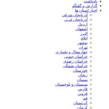
یادداشت
گزارش و گفتگو
اخبار استان ها
آذربایجان شرقی
آذربایجان غربی
اردبیل
اصفهان
البرز
ایلام
بوشهر
تهران
چهارمحال و بختیاری
خراسان جنوبی
خراسان رضوی
خراسان شمالی
خوزستان
زنجان
سمنان
سیستان و بلوچستان
فارس
قزوین
قم
کردستان
کرمان