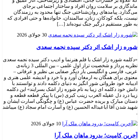
که علاوه بر خسارات جانی، اقتصادی و زیرساختی، آثار عمیق و
ماندگاری بر سلامت روان افراد و ساختار اجتماعی برجای
می‌گذارد. پیامدهای روان‌شناختی جنگ تنها محدود به رزمندگان
نیست، بلکه کودکان، زنان، سالمندان، خانواده‌ها و حتی افرادی که
به طور مستقیم درگیر جنگ نبوده‌اند […]
30 جولای 2026
شوره زار اشک اثر دکتر سیده نجمه سعدی
«دکلمه شوره زار اشک با قلم هنرنما و ادیب دکتر سیده نجمه سعدی
نظریه پرداز و شخصیت تراز اول علمی – بین المللی 3 زبانه‌ی
عربی، فارسی و انگلیسی بار دیگر صفایی بی نظیر و عرفانی –
معنوی برای همگان به ارمغان آورد و با خرد و اندیشه علمی هنری و
ادیبانه خود طرواتی شور انگیز به دنیای دکلمه دادند و توانستند با
دانش خود دکلمه ای زیبا به نام شوره زار اشک بسرایند» این دکلمه
زیبا درد دل عقیله العرب زینب کبری (س) با پیکر قطعه قطعه و
دستان مبارک و بریده حضرت عباس (ع) و چگونگی اسارت ایشان و
شهید شدن آقا اباعبداله الحسین (ع) و اسارت امام سجاد (ع) میباشد
.
10 جولای 2026
​آخرین کامیت؛ بدرود ماهان ملک آرا