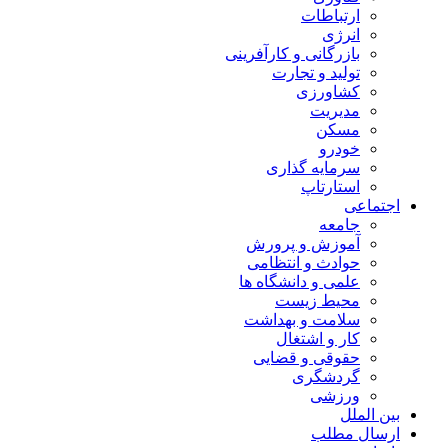
ارتباطات
انرژی
بازرگانی و کارآفرینی
تولید و تجارت
کشاورزی
مدیریت
مسکن
خودرو
سرمایه گذاری
استارتاپ
اجتماعی
جامعه
آموزش و پرورش
حوادث و انتظامی
علمی و دانشگاه ها
محیط زیست
سلامت و بهداشت
کار و اشتغال
حقوقی و قضایی
گردشگری
ورزشی
بین الملل
ارسال مطلب