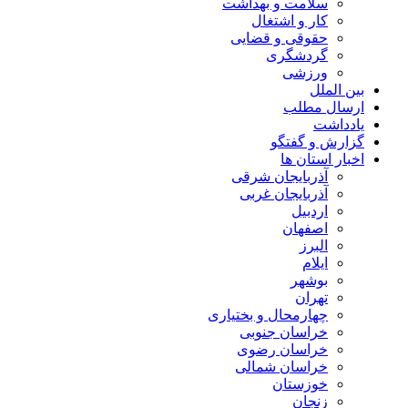
سلامت و بهداشت
کار و اشتغال
حقوقی و قضایی
گردشگری
ورزشی
بین الملل
ارسال مطلب
یادداشت
گزارش و گفتگو
اخبار استان ها
آذربایجان شرقی
آذربایجان غربی
اردبیل
اصفهان
البرز
ایلام
بوشهر
تهران
چهارمحال و بختیاری
خراسان جنوبی
خراسان رضوی
خراسان شمالی
خوزستان
زنجان