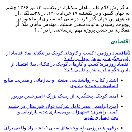
به گزارش کلام قلم، ماهان ملک‌آرا، در یکشنبه ۱۴ تیر ۱۳۶۶ چشم
به جهان گشود و در یکشنبه ۱۷ خرداد ۱۴۰۵، در ۳۸سالگی، از
هیاهوی این جهان گذر کرد. در سنی که بسیاری از ما هنوز در
پیچ‌وخم رسیدن به ثبات شغلی هستیم، مهندس ماهان ملک آرا
همکاری در چندین پروژه مهم زیرساختی را در […]
اقتصادی
اقتصاد روزمره: کسب‌ و کارهای کوچک در تنگنای بقا؛ اقتصاد از
پایین چگونه فرسایش پیدا می کند؟
انتشار کتاب «روانشناسی صنعتی و سازمانی و مدیریت منابع
انسانی» / محمد غبیشاوی
امضا کوچک، پیشگیری از ریسک بزرگ / امیرحسن بوربور
امین ابراهیمی مدیرعامل شرکت فولاد خوزستان در جلسه
کمیته راهبری؛ «تجهیزات بومی‌سازی‌شده، بازاریابی و
تجاری‌سازی شوند
برقی، هیدروژنی یا سوخت‌های سنتی؟ نقشه راه واقعی برای