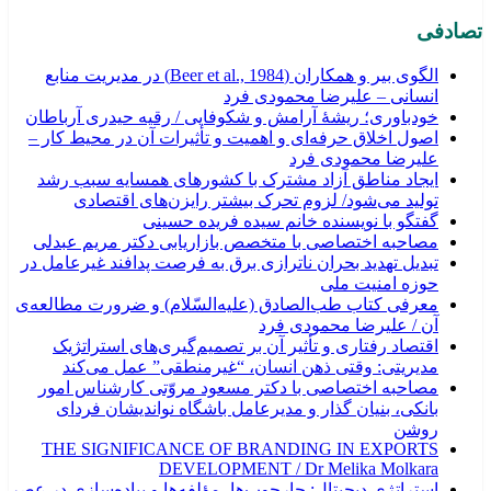
تصادفی
الگوی بیر و همکاران (Beer et al., 1984) در مدیریت منابع
انسانی – علیرضا محمودی فرد
خودباوری؛ ریشهٔ آرامش و شکوفایی / رقیه حیدری آرباطان
اصول اخلاق حرفه‌ای و اهمیت و تأثیرات آن در محیط کار –
علیرضا محمودی فرد
ایجاد مناطق آزاد مشترک با کشورهای همسایه سبب رشد
تولید می‌شود/ لزوم تحرک بیشتر رایزن‌های اقتصادی
گفتگو با نویسنده خانم سیده فریده حسینی
مصاحبه اختصاصی با متخصص بازاریابی دکتر مریم عبدلی
تبدیل تهدید بحران ناترازی برق به فرصت پدافند غیرعامل در
حوزه امنیت ملی
معرفی کتاب طب‌الصادق (علیه‌السّلام) و ضرورت مطالعه‌ی
آن / علیرضا محمودی فرد
اقتصاد رفتاری و تأثیر آن بر تصمیم‌گیری‌های استراتژیک
مدیریتی: وقتی ذهن انسان، “غیرمنطقی” عمل می‌کند
مصاحبه اختصاصی با دکتر مسعود مروّتی کارشناس امور
بانکی، بنیان گذار و مدیرعامل باشگاه نواندیشان فردای
روشن
THE SIGNIFICANCE OF BRANDING IN EXPORTS
DEVELOPMENT / Dr Melika Molkara
استراتژی دیجیتال: چارچوب‌ها، مؤلفه‌ها و پیاده‌سازی در عصر