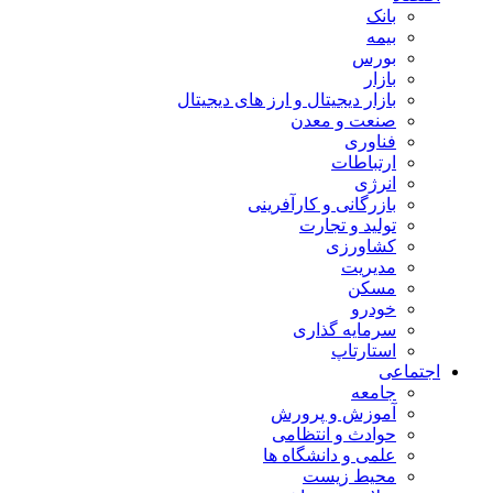
بانک
بیمه
بورس
بازار
بازار دیجیتال و ارز های دیجیتال
صنعت و معدن
فناوری
ارتباطات
انرژی
بازرگانی و کارآفرینی
تولید و تجارت
کشاورزی
مدیریت
مسکن
خودرو
سرمایه گذاری
استارتاپ
اجتماعی
جامعه
آموزش و پرورش
حوادث و انتظامی
علمی و دانشگاه ها
محیط زیست