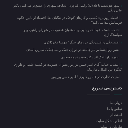
شهر هوشمند ناعادلانه؛ وقتی فناوری، شکاف شهری را عمیق‌تر می‌کند / دکتر
علی ریگی
اقتصاد روزمره: کسب‌ و کارهای کوچک در تنگنای بقا؛ اقتصاد از پایین چگونه
فرسایش پیدا می کند؟
انتصاب استاد عبدالقادر باوردی به عنوان عضویت در شورای راهبردی و
سیاستگذاری
افسردگی و افسردگی در زمان جنگ / مهسا فخرذاکری
نقش روان‌شناس در جامعه در دوران جنگ و پساجنگ / شیرین اسدی
شوره زار اشک اثر دکتر سیده نجمه سعدی
انتصاب جناب آقای امیر حسن بور بور بعنوان عضویت در کمیته علمی و داوری
کنگره بین المللی مارلیک
امنیت تجارت در قلمرو داوری / امیر حسن بور بور
دسترسی سریع
درباره ما
تماس با ما
استخدام
اعلام مشکل سایت
تبلیغات در سایت