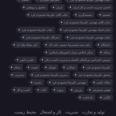
انجمن مدیریت کسب و کار ایران
ایران
تحقیق و پژوهش
تصمیم
تصمیم‌گیری
جناب آقای علیرضا محمودی فرد
جناب آقای مهندس علیرضا محمودی فرد
جناب استاد مهندس علیرضا محمودی فرد
جناب علیرضا محمودی فرد
جناب مهندس علیرضا محمودی فرد
خبرنگار علیرضا محمودی فرد
دانشگاه
دکتر سید محمدرضا حسینی علی آباد
دکتر ملیکا ملک آرا
رساله
سالن اجلاس سران کشورهای اسلامی
سومین کنفرانس بین‌المللی اقتصاد و مدیریت کسب و کار
علم و دانش
علیرضا محمودی فرد
عملکرد
فوتبال
قیمت
مجله
محقق علیرضا محمودی فرد
مدرس علیرضا محمودی فرد
مدیریت
مقاله علمی
مهندس علیرضا محمودی فرد
نشریه
هوش مصنوعی
ورزش
پروژه
کتاب
کسب و کار
کنگره
یادداشت
تولید و تجارت
مدیریت
کار و اشتغال
محیط زیست