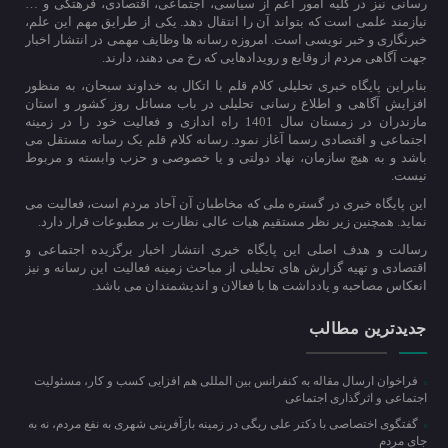
رسانی نیز در کلیه امور اعم از سیاسی، اجتماعی، اقتصادی، فرهتگی و …
نیازمند علمی است که بتواند آن را انتقال دهد. یکی از طرایق مهم این علم،
خبرنگاری و خبر نویسی است. امروزه رسانه ها وظایف مهمی در انتشار اخبار
جهت آگاهی مردم از وقایع و رویدادهایی که رخ می دهند، دارند.
بنابراین پایگاه خبری تحلیلی کلام قلم با اتکال به خداوند سبحان، به منظور
افزایش آگاهی و اطلاع رسانی تحلیلی در باب مسائل روز کشور و استان
مازندران در زمستان سال 1401 راه اندازی و فعالیت خود را در زمینه
اجتماعی و اقتصادی رسما آغاز نمود. رسانه کلام قلم یک رسانه مستقل می
باشد و به هیچ سازمان، نهاد دولتی و یا خصوصی و حزب وابسته و مربوط
نیست.
این پایگاه خبری در گستره ملی که مخاطبان آن آحاد مردم است، فعالیت می
نماید. همچنین زیر نظر مستقیم هیات عالی نظارت بر مطبوعات قرار دارد.
رسالت و هدف اصلی این پایگاه خبری انتشار اخبار برگزیده اجتماعی و
اقتصادی و تهیه گزارش های تحلیلی از مباحث زمینه فعالیت این رسانه و نیز
انعکاس مصاحبه و یادداشت ها با فعالان و اندیشمندان می باشد.
جدیدترین مطالب
فراخوان ارسال مقاله به کنفرانس بین المللی هم افزایی کسب و کار، مسئولیت
اجتماعی و اثرگذاری اجتماعی
گفتگوی اختصاصی با دکتر علی ریگی در زمینه بازآفرینی شهری به نفع مردم، نه به
جای مردم