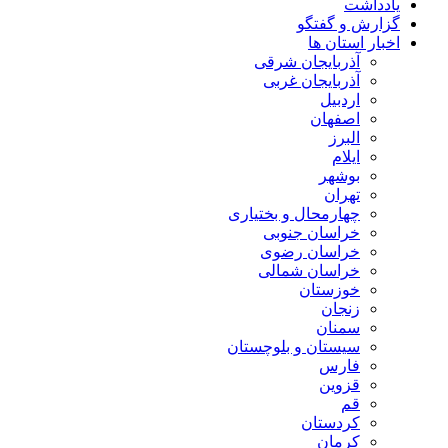
یادداشت
گزارش و گفتگو
اخبار استان ها
آذربایجان شرقی
آذربایجان غربی
اردبیل
اصفهان
البرز
ایلام
بوشهر
تهران
چهارمحال و بختیاری
خراسان جنوبی
خراسان رضوی
خراسان شمالی
خوزستان
زنجان
سمنان
سیستان و بلوچستان
فارس
قزوین
قم
کردستان
کرمان