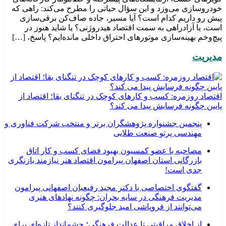
خودروسازی می‌وزد و این سؤال حیاتی را مطرح می‌کند: راهی که
پیش رو داریم کدام است؟ آیا مسیر، جاده صاف‌کن برقی‌سازی
است، یا آزادراهی به سمت اقتصاد هیدروژنی؟ یا شاید هنوز در
پیچ‌وخم بهینه‌سازی موتورهای احتراق داخلی مانده‌ایم؟ پاسخ، […]
مدیریت
اقتصاد روزمره: کسب‌ و کارهای کوچک در تنگنای بقا؛ اقتصاد از
پایین چگونه فرسایش پیدا می کند؟
پنجمین جشنواره پژوهشگران برتر و منتخب شرکت فناوری و
مهندسی پرتو صنعت طلایی
مصاحبه با عضو کمسیون بهبود فضای کسب و کار اتاق
بازرگانی استان اصفهان پیرامون اقتصاد هنر نیازمند بازنگری
جدی است!
گفتگوی اختصاصی با دکتر مجید رفیعیان اصفهانی پیرامون
مدیریت فرهنگی در سایه بحران: چگونه نهادهای هنری
می‌توانند از فروپاشی امید جلوگیری کنند؟
از اخلاق مراقبتی تا عدالت فرهنگی؛ چشم‌انداز تازه‌ای برای