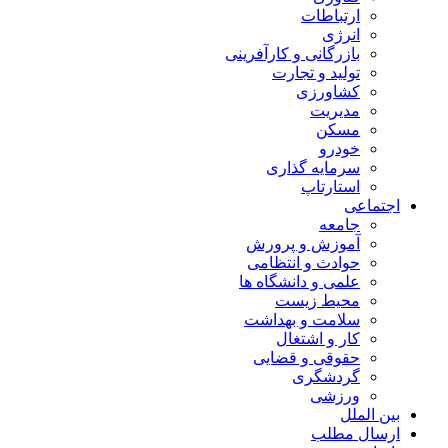
ارتباطات
انرژی
بازرگانی و کارآفرینی
تولید و تجارت
کشاورزی
مدیریت
مسکن
خودرو
سرمایه گذاری
استارتاپ
اجتماعی
جامعه
آموزش و پرورش
حوادث و انتظامی
علمی و دانشگاه ها
محیط زیست
سلامت و بهداشت
کار و اشتغال
حقوقی و قضایی
گردشگری
ورزشی
بین الملل
ارسال مطلب