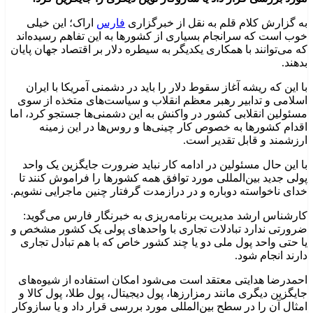
به گزارش کلام قلم به نقل از خبرگزاری
فارس
اراک؛ این خیلی
خوب است که سرانجام بسیاری از کشورها به این تفاهم رسیده‌اند
که می‌توانند با همکاری یکدیگر به سیطره دلار بر اقتصاد جهان پایان
بدهند.
با این که ریشه آغاز سقوط دلار را باید در دشمنی آمریکا با ایران
اسلامی و تدابیر رهبر معظم انقلاب و سیاست‌های متخذه از سوی
مسئولین انقلابی کشور در واکنش به این دشمنی‌ها جستجو کرد، اما
اقدام کشورها به خصوص کار چینی‌ها و روس‌ها در این زمینه
ارزشمند و قابل تقدیر است.
با این حال مسئولین در ادامه کار نباید ضرورت جایگزین یک واحد
پولی جدید بین‌المللی مورد توافق همه کشورها را فراموش کنند تا
خدای ناخواسته دوباره و در درازمدت گرفتار چنین ماجرایی نشویم.
کارشناس ارشد مدیریت برنامه‌ریزی به خبرنگار فارس می‌گوید:
ضرورتی ندارد تبادلات تجاری با واحدهای پولی یک کشور مشخص و
یا حتی واحد پول ملی دو یا چند کشور خاص که با هم تبادل تجاری
دارند انجام شود.
احمدرضا هدایتی معتقد است می‌شود امکان استفاده از شیوه‌های
جایگزین دیگری مانند رمزارزها، پول دیجیتال، پول طلا، پول کالا و
امثال آن را در سطح بین‌المللی مورد بررسی قرار داد و یا سازوکار