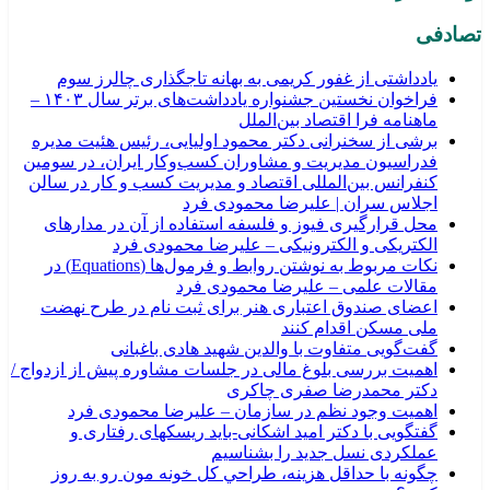
تصادفی
یادداشتی از غفور کریمی به بهانه تاجگذاری چالرز سوم
فراخوان نخستین جشنواره یادداشت‌های برتر سال ۱۴۰۳ –
ماهنامه فرا اقتصاد بین‌الملل
برشی از سخنرانی دکتر محمود اولیایی، رئیس هئیت مدیره
فدراسیون مدیریت و مشاوران کسب‌وکار ایران، در سومین
کنفرانس بین‌المللی اقتصاد و مدیریت کسب و کار در سالن
اجلاس سران | علیرضا محمودی فرد
محل قرارگیری فیوز و فلسفه استفاده از آن در مدارهای
الکتریکی و الکترونیکی – علیرضا محمودی فرد
نکات مربوط به نوشتن روابط و فرمول‌ها (Equations) در
مقالات علمی – علیرضا محمودی فرد
اعضای صندوق اعتباری هنر برای ثبت نام در طرح نهضت
ملی مسکن اقدام کنند
گفت‌گویی متفاوت با والدین شهید هادی باغبانی
اهمیت بررسی بلوغ مالی در جلسات مشاوره پیش از ازدواج /
دکتر محمدرضا صفری چاکری
اهمیت وجود نظم در سازمان – علیرضا محمودی فرد
گفتگویی با دکتر امید اشکانی-باید ریسکهای رفتاری و
عملکردی نسل جدید را بشناسیم
چگونه با حداقل هزينه، طراحي كل خونه مون رو به روز