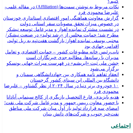
كنيم؟
نکات مربوط به نوشتن سمت‌ها (Affiliation) در مقاله علمی-
علیرضا محمودی فرد
گزارش معاونت هماهنگی امور اقتصادی استانداری خوزستان
در خصوص میزان تحقق مصوبات سفر استانی دولت
در نشست مشترک نماینده اهواز و مدیرعامل توسعه نیشکر
مطرح شد؛ حمایت مجلس از «رشد تولید» در صنعت نیشکر/
مجتبی یوسفی نماینده اهواز: بازگشت هفت‌تپه به ریل تولید،
اقدامی جهادی بود
نایب‌رئیس خانه مطبوعات کشور – حمایت اقتصادی و تعامل
مدیران با رسانه‌ها، مطالبه جدی خبرنگاران است
جشن ملی ثبت «ابریشم» در فهرست میراث جهانی یونسکو
برگزار می‌شود
انعقاد تفاهم نامه همکاری بین جهاددانشگاهی سمنان و
دانشگاه بین المللی ابن سینای کشور گرجستان
۱۰ خودروی برتر دنیا در سال ۲۰۲۴ از نظر گشتاور – علیرضا
محمودی فرد
هدیه بایزیدی، فارغ التحصیل بازیگری از کالج سینمایی آپادانا
با حضور معاون رییس جمهور و مدیرعامل شرکت ملی نفت؛
امضای سه قرارداد تولید بار اول میان شرکت ملی مناطق
نفت‌خیز جنوب و شرکت‌های دانش بنیان
اجتماعی