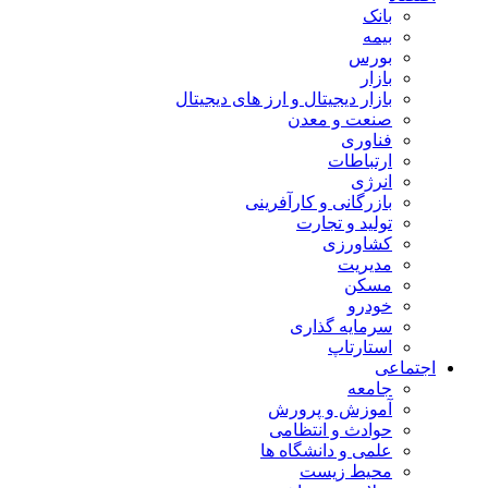
بانک
بیمه
بورس
بازار
بازار دیجیتال و ارز های دیجیتال
صنعت و معدن
فناوری
ارتباطات
انرژی
بازرگانی و کارآفرینی
تولید و تجارت
کشاورزی
مدیریت
مسکن
خودرو
سرمایه گذاری
استارتاپ
اجتماعی
جامعه
آموزش و پرورش
حوادث و انتظامی
علمی و دانشگاه ها
محیط زیست