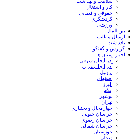
سلامت و بهداشت
کار و اشتغال
حقوقی و قضایی
گردشگری
ورزشی
بین الملل
ارسال مطلب
یادداشت
گزارش و گفتگو
اخبار استان ها
آذربایجان شرقی
آذربایجان غربی
اردبیل
اصفهان
البرز
ایلام
بوشهر
تهران
چهارمحال و بختیاری
خراسان جنوبی
خراسان رضوی
خراسان شمالی
خوزستان
زنجان