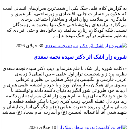
به گزارش کلام قلم، جنگ یکی از شدیدترین بحران‌های انسانی است
که علاوه بر خسارات جانی، اقتصادی و زیرساختی، آثار عمیق و
ماندگاری بر سلامت روان افراد و ساختار اجتماعی برجای
می‌گذارد. پیامدهای روان‌شناختی جنگ تنها محدود به رزمندگان
نیست، بلکه کودکان، زنان، سالمندان، خانواده‌ها و حتی افرادی که
به طور مستقیم درگیر جنگ نبوده‌اند […]
30 جولای 2026
شوره زار اشک اثر دکتر سیده نجمه سعدی
«دکلمه شوره زار اشک با قلم هنرنما و ادیب دکتر سیده نجمه سعدی
نظریه پرداز و شخصیت تراز اول علمی – بین المللی 3 زبانه‌ی
عربی، فارسی و انگلیسی بار دیگر صفایی بی نظیر و عرفانی –
معنوی برای همگان به ارمغان آورد و با خرد و اندیشه علمی هنری و
ادیبانه خود طرواتی شور انگیز به دنیای دکلمه دادند و توانستند با
دانش خود دکلمه ای زیبا به نام شوره زار اشک بسرایند» این دکلمه
زیبا درد دل عقیله العرب زینب کبری (س) با پیکر قطعه قطعه و
دستان مبارک و بریده حضرت عباس (ع) و چگونگی اسارت ایشان و
شهید شدن آقا اباعبداله الحسین (ع) و اسارت امام سجاد (ع) میباشد
.
10 جولای 2026