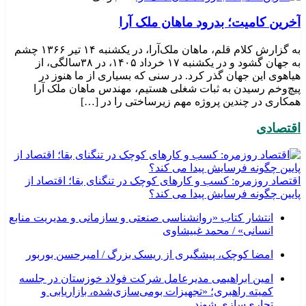
​آخرین کامیت؛ بدرود ماهان ملک آرا
به گزارش کلام قلم، ماهان ملک‌آرا، در یکشنبه ۱۴ تیر ۱۳۶۶ چشم
به جهان گشود و در یکشنبه ۱۷ خرداد ۱۴۰۵، در ۳۸سالگی، از
هیاهوی این جهان گذر کرد. در سنی که بسیاری از ما هنوز در
پیچ‌وخم رسیدن به ثبات شغلی هستیم، مهندس ماهان ملک آرا
همکاری در چندین پروژه مهم زیرساختی را در […]
اقتصادی
اقتصاد روزمره: کسب‌ و کارهای کوچک در تنگنای بقا؛ اقتصاد از
پایین چگونه فرسایش پیدا می کند؟
انتشار کتاب «روانشناسی صنعتی و سازمانی و مدیریت منابع
انسانی» / محمد غبیشاوی
امضا کوچک، پیشگیری از ریسک بزرگ / امیرحسن بوربور
امین ابراهیمی مدیرعامل شرکت فولاد خوزستان در جلسه
کمیته راهبری؛ «تجهیزات بومی‌سازی‌شده، بازاریابی و
تجاری‌سازی شوند