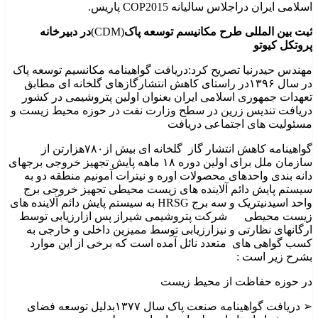
اسلامی ایران دراجلاس سالیانه COP2015 پاریس.
ثبت بین المللی طرح مکانیسم توسعه پاک
(CDM)
در دبیرخانه
پروتکل کیوتو
مهندس حیدرنیا تصریح کرد:دریافت گواهینامه مکانسیم توسعه پاک
در سال ۱۳۹۶در راستای کاهش انتشارگازهای گلخانه ای مطابق
تعهدات جمهوری اسلامی ایران بعنوان اولین پتروشیمی در کشور
دریافت تندیس زرین در سطح وزارت نفت در حوزه محیط زیست و
مسئولیت های اجتماعی دریافت
گواهینامه کاهش انتشار گاز گلخانه ای بیش از۷۸۰هزارتن از
سازمان ملل برای اولین دوره ۱۸ ماهه پایش تجهیز خروجی برجهای
دانه بندی واحدهای محصولات اوره و نیترات آمونیم منطقه دو به
سیستم پایش دائم آلاینده های زیست محیطی تجهیز خروجی برج
واحد اسیدنیتریک و سه برج HRSG به سیستم پایش دائم آلاینده های
زیست محیطی شرکت پتروشیمی شیراز پس ازارزیابی توسط
ارگانهای نظارتی و نیزارزیابی توسط ممیزین داخلی و خارجی به
کسب گواهی های متعدد نائل آمده است که برخی از این موارد
بشرح زیر است :
در حوزه حفاظت از محیط زیست
➢ دریافت گواهینامه صنعت پاک سال ۱۳۷۷بدلیل توسعه فضای