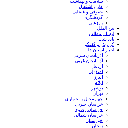
سلامت و بهداشت
کار و اشتغال
حقوقی و قضایی
گردشگری
ورزشی
بین الملل
ارسال مطلب
یادداشت
گزارش و گفتگو
اخبار استان ها
آذربایجان شرقی
آذربایجان غربی
اردبیل
اصفهان
البرز
ایلام
بوشهر
تهران
چهارمحال و بختیاری
خراسان جنوبی
خراسان رضوی
خراسان شمالی
خوزستان
زنجان