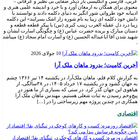
عربی، فارسی و انگلیسی بار دیگر صفایی بی نظیر و عرفانی –
معنوی برای همگان به ارمغان آورد و با خرد و اندیشه علمی هنری و
ادیبانه خود طرواتی شور انگیز به دنیای دکلمه دادند و توانستند با
دانش خود دکلمه ای زیبا به نام شوره زار اشک بسرایند» این دکلمه
زیبا درد دل عقیله العرب زینب کبری (س) با پیکر قطعه قطعه و
دستان مبارک و بریده حضرت عباس (ع) و چگونگی اسارت ایشان و
شهید شدن آقا اباعبداله الحسین (ع) و اسارت امام سجاد (ع) میباشد
.
10 جولای 2026
​آخرین کامیت؛ بدرود ماهان ملک آرا
به گزارش کلام قلم، ماهان ملک‌آرا، در یکشنبه ۱۴ تیر ۱۳۶۶ چشم
به جهان گشود و در یکشنبه ۱۷ خرداد ۱۴۰۵، در ۳۸سالگی، از
هیاهوی این جهان گذر کرد. در سنی که بسیاری از ما هنوز در
پیچ‌وخم رسیدن به ثبات شغلی هستیم، مهندس ماهان ملک آرا
همکاری در چندین پروژه مهم زیرساختی را در […]
اقتصادی
اقتصاد روزمره: کسب‌ و کارهای کوچک در تنگنای بقا؛ اقتصاد از