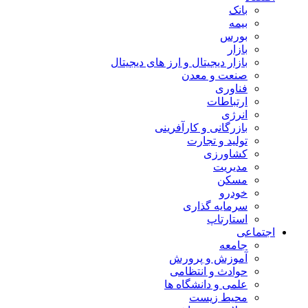
بانک
بیمه
بورس
بازار
بازار دیجیتال و ارز های دیجیتال
صنعت و معدن
فناوری
ارتباطات
انرژی
بازرگانی و کارآفرینی
تولید و تجارت
کشاورزی
مدیریت
مسکن
خودرو
سرمایه گذاری
استارتاپ
اجتماعی
جامعه
آموزش و پرورش
حوادث و انتظامی
علمی و دانشگاه ها
محیط زیست