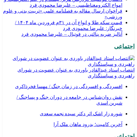
امواج الکترومغناطیسی – علیرضا محمودی فرد
فراخوان ارسال مقاله به فصلنامه علمی «تربیت بدنی و علوم
ورزشی»
قیمت سکه طلا و انواع آن در ۳۱م فروردین ماه ۱۴۰۴ /
خبرنگار: علیرضا محمودی فرد
آنالیز ضربه پنالتی در فوتبال – علیرضا محمودی فرد
اجتماعی
انتصاب استاد عبدالقادر باوردی به عنوان عضویت در شورای
راهبردی و سیاستگذاری
افسردگی و افسردگی در زمان جنگ / مهسا فخرذاکری
نقش روان‌شناس در جامعه در دوران جنگ و پساجنگ /
شیرین اسدی
شوره زار اشک اثر دکتر سیده نجمه سعدی
​آخرین کامیت؛ بدرود ماهان ملک آرا
اجتماعی