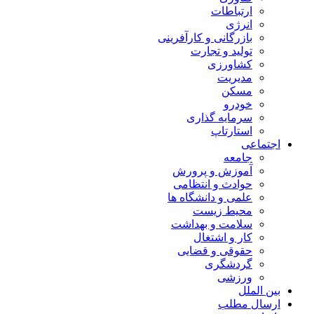
ارتباطات
انرژی
بازرگانی و کارآفرینی
تولید و تجارت
کشاورزی
مدیریت
مسکن
خودرو
سرمایه گذاری
استارتاپ
اجتماعی
جامعه
آموزش و پرورش
حوادث و انتظامی
علمی و دانشگاه ها
محیط زیست
سلامت و بهداشت
کار و اشتغال
حقوقی و قضایی
گردشگری
ورزشی
بین الملل
ارسال مطلب