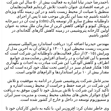
،احمدرضا حیدر نیابا اشاره به فعالیت بیش از ۵۰ سال این شرکت
در عرصه اقتصادی عنوان داشت: تلاش کرده‌ایم فعالیت‌هایمان
منطبق با صیانت از محیط زیست باشد و در این زمینه نگاه ویژه‌ای
داشته باشیم چه بسا این نگرش موجب شد تا پس از اجرای
داوطلبانه مطرح سازو کار توسعه پاک (cdm) و ثبت آن در دبیرخانه
پروتکل کیوتو و گواهی کاهش کربن از سازمان ملل متحد به عنوان
اولین کار‌خانه پتروشیمی در زمینه کاهش گازهای گلخانه‌ای در
کشور باشیم.
مهندس حیدرنیا اضافه کرد: دریافت استاندارد بین‌المللی سیستم
مدیریت زیست محیطی ایزو ۱۴۰۰۱ و ارتقای آن به آخرین مدل از
ویرایش (۲۰۱۵) از دیگر فعالیت‌های داوطلبانه این شرکت است که
همسو با این اقدامات و در راستای افزایش رضایت‌مندی جوامع
اطراف و کاهش آلودگی؛ این شرکت مبادرت به احداث و نگهداری
۱۵۵ هکتار فضای سبز در اراضی تحت تملک خود کرده است که این
مقدار بیش از ۱۰ برابر استانداردها و الزام‌های قانونی است.
مدیرعامل شرکت پتروشیمی شیراز در ادامه به موفقیت و تلاش
این شرکت در عرصه حفظ و حراست از محیط زیست اشاره و
تاکید کرد: این شرکت با تلاش بی‌بدیل خود تا کنون موفق به دریافت
انواع جوائزاز بخش های مختلف محیط زیست و مدیریت سبز ایران
و سمپوزیوم توسعه در داخل و خارج از کشور شده است.
وی خاطر نشان کرد: افزون‌بر این، با تکیه به دانش کارکنان خود تا