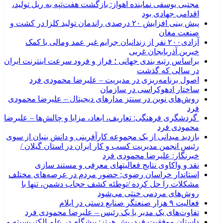
مجتبی یوسفی نماینده اهواز: بازگشت هفت‌تپه به ریل تولید،
اقدامی جهادی بود
پیش بینی افزایش ۲۰ درصدی راندمان تولید کلزا در کشت و
صنعت مغان
آزادی۲۰۰ نفر از زندانیان جرایم غیر عمد ومالی با کمک
خیرین آذربایجان غربی
براساس رتبه بندی جهانی ؛ فراز و فرود سرعت اینترنت ایران
در سالی که گذشت
اصول برنامه‌ریزی در مدیریت – علیرضا محمودی فرد
ساختار ادهوکراسی در سازمان
روش‌های نوین در سنتز مدارهای دیجیتال – علیرضا محمودی
فرد
گردشگری فرهنگی: تعاریف، ابعاد، مزایا و چالش‌ها – علیرضا
محمودی فرد
بازدید میدانی از یک مجموعه کارآفرینی و دانش بنیان از سوی
رئیس انجمن مدیریت کسب و کار ایران در استان گیلان /
خبرنگار: علیرضا محمودی فرد
نقد و واکاوی نتایج فعالیتهای معرفی و مستند سازی
استاندار خراسان رضوی: حضور مردم در عرصه‌های مختلف
مشکلات را حل کرده /توطئه کشف حجاب دشمن، تنها با
روش‌های مردمی خنثی می‌شود
فعالیت ۹ هزار صنعتگر صنایع دستی در ایلام
تفاوت‌های یک مدیر با یک رئیس – علیرضا محمودی فرد
داستان موفقیت فردریش هرتز: پیشگام در علم الکتریسیته و