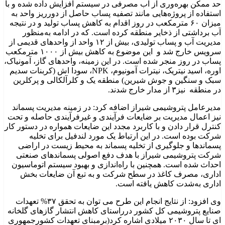
حد ممکن بهره‌وری از آب مصرفی در سیستم افزایش داده شده و با
استفاده از پروژه‌هایی مانند تصفیه پساب حاصل از دورریز واحد به
میزان ۶۰ مترمکعب در روز اقدام به کاهش پساب تولید و در نتیجه
آب برداشتی از ذخایر منطقه کرده است. که در ادامه به‌منظور
مدیریت آب و پساب تولیدی، بیش از ۱۲ واحد از واحدهای قدیمی از
سرویس خارج شد و این موضوع به کاهش بیش از ۱۰۰۰ مترمکعب
پساب در روز منجر شده است. در این زمینه، واحدهای گاز، آمونیاک،
اوره، اسید نیتریک، نیترات آمونیوم، NPK، سودا اش (کربنات سدیم
سبک و سنگین و جوش شیرین) منطقه یک و کلرآلکالی و پرکلرین
در منطقه نیز۳ از مدار خارج شدند.
مدیرعامل پتروشیمی شیراز اضافه کرد: در زمینه مدیریت پسماند
نیز اعمال مدیریت بر ضایعات فرآیندی و غیرفرآیندی حاصله و تحت
کنترل قرار دادن و با کاربرد مجدد این ضایعات همواره در دستور کار
شرکت بوده است. در این ارتباط یک مورد لندفیل برای تخلیه
پسماندها و جلوگیری از تخلیه پسماند به محیط زیست در اراضی
شرکت پتروشیمی شیراز با هدف دفع اصولی پسماندهای صنعتی
احداث شده است. همچنین با راه‌اندازی و بهبود سیستم اتوماسیون
اداری، مصرف کاغذ در سطح شرکت و به تبع آن ضایعات بخش
اداری به‌شدت کاهش یافته است.
وی افزود: از نتایج انجام این طرح می توان به تحقق ۳۷% تعهدات
صنایع پتروشیمی کل کشور درراستای کاهش انتشار گازهای گلخانه
ای تا سال ۲۰۳۰ میلادی اشاره کرد(برمبنای تعهدات کشورجمهوری