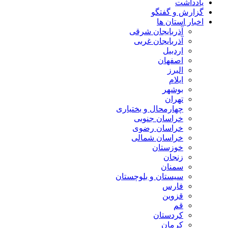
یادداشت
گزارش و گفتگو
اخبار استان ها
آذربایجان شرقی
آذربایجان غربی
اردبیل
اصفهان
البرز
ایلام
بوشهر
تهران
چهارمحال و بختیاری
خراسان جنوبی
خراسان رضوی
خراسان شمالی
خوزستان
زنجان
سمنان
سیستان و بلوچستان
فارس
قزوین
قم
کردستان
کرمان