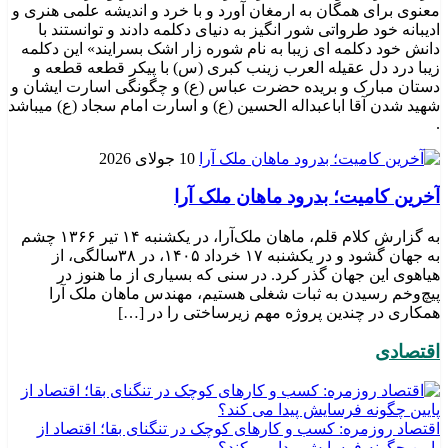
معنوی برای همگان به ارمغان آورد و با خرد و اندیشه علمی هنری و
ادیبانه خود طرواتی شور انگیز به دنیای دکلمه دادند و توانستند با
دانش خود دکلمه ای زیبا به نام شوره زار اشک بسرایند» این دکلمه
زیبا درد دل عقیله العرب زینب کبری (س) با پیکر قطعه قطعه و
دستان مبارک و بریده حضرت عباس (ع) و چگونگی اسارت ایشان و
شهید شدن آقا اباعبداله الحسین (ع) و اسارت امام سجاد (ع) میباشد
.
10 جولای 2026
​آخرین کامیت؛ بدرود ماهان ملک آرا
به گزارش کلام قلم، ماهان ملک‌آرا، در یکشنبه ۱۴ تیر ۱۳۶۶ چشم
به جهان گشود و در یکشنبه ۱۷ خرداد ۱۴۰۵، در ۳۸سالگی، از
هیاهوی این جهان گذر کرد. در سنی که بسیاری از ما هنوز در
پیچ‌وخم رسیدن به ثبات شغلی هستیم، مهندس ماهان ملک آرا
همکاری در چندین پروژه مهم زیرساختی را در […]
اقتصادی
اقتصاد روزمره: کسب‌ و کارهای کوچک در تنگنای بقا؛ اقتصاد از
پایین چگونه فرسایش پیدا می کند؟