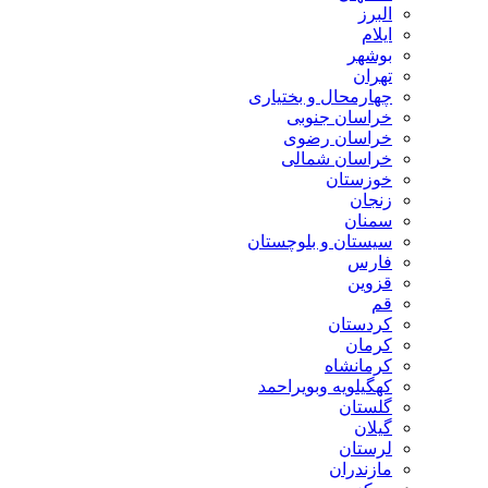
البرز
ایلام
بوشهر
تهران
چهارمحال و بختیاری
خراسان جنوبی
خراسان رضوی
خراسان شمالی
خوزستان
زنجان
سمنان
سیستان و بلوچستان
فارس
قزوین
قم
کردستان
کرمان
کرمانشاه
کهگیلویه وبویراحمد
گلستان
گیلان
لرستان
مازندران