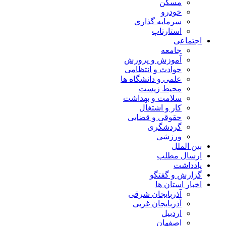
مسکن
خودرو
سرمایه گذاری
استارتاپ
اجتماعی
جامعه
آموزش و پرورش
حوادث و انتظامی
علمی و دانشگاه ها
محیط زیست
سلامت و بهداشت
کار و اشتغال
حقوقی و قضایی
گردشگری
ورزشی
بین الملل
ارسال مطلب
یادداشت
گزارش و گفتگو
اخبار استان ها
آذربایجان شرقی
آذربایجان غربی
اردبیل
اصفهان