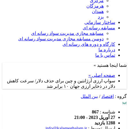
مرکزی
هرمزگان
همدان
یزد
ساختار سازمانی
مسابقه رسانه ای
مسابقه مجازی مدیریت سواد رسانه ای
دومین مسابقه مجازی مدیریت سواد رسانه ای
کارگاه و دوره های رسانه ای
درباره ما
تماس با ما
شما اینجا هستید »
صفحه اصلی »
سواپ ارزی آرژانتین و چین برای حذف دلار/ سرعت کاهش
دلار در ذخایر ارزی جهان ۱۰ برابر شد
گروه :
اقتصاد
/
بین الملل
پ
شناسه :
867
27 آوریل 2023 - 21:00
1288 بازدید
ارسال توسط :
info@kalameghalam.ir