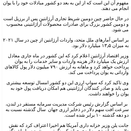
مفهوم آن این است که از این به بعد دو کشور مبادلات خود را با یوان
انجام می دهند.
در حال حاضر چین دومین شریط تجاری آرژانتین پس از برزیل است
و دومین کشور بزرگ برای صادرات محصولات آراژانتینی محسوب
می شود.
بر اساس آمارهای ملل متحد، واردات آرژانتین از چین در سال ۲۰۲۱
به میزان ۱۳٫۵ میلیارد دلار بود.
وزیر اقتصاد آرژانتین اعلام کرد که این کشور در ماه جاری معادل
ارزش یک میلیارد دلار هزینه واردات و سایر خدمات را به یوان
پرداخت خواهد کرد و ماهانه به ارزش ۷۹۰ میلیون دلار پول کالاهای
وارداتی به یوان پرداخت می کند.
وی تاکید کرد که سواپ ارزی این دو کشور امسال توسعه بیشتری
می یابد و صادر کنندگان آرژانتینی هم امکان دریافت پول خود به
یوان را خواهند داشت.
بر اساس گزارش رئیس شرکت مدیریت سرمایه مستقر در لندن،
سرعت افت سهم دلار در ذخایر ارزی جهان سال گذشته نسبت به
دو دهه گذشته ۱۰ برابر شده است.
جانت یلن وزیر خزانه داری آمریکا هم اخیرا اعتراف کرد که نقش
دلار به عنوان ذخیره ارزی جهان کمرنگ تر می شود زیرا واشینگتن