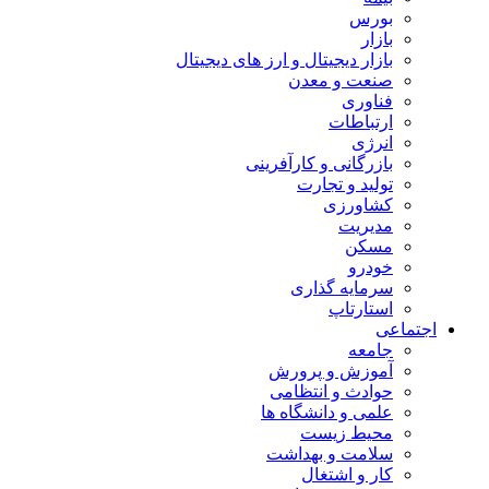
بورس
بازار
بازار دیجیتال و ارز های دیجیتال
صنعت و معدن
فناوری
ارتباطات
انرژی
بازرگانی و کارآفرینی
تولید و تجارت
کشاورزی
مدیریت
مسکن
خودرو
سرمایه گذاری
استارتاپ
اجتماعی
جامعه
آموزش و پرورش
حوادث و انتظامی
علمی و دانشگاه ها
محیط زیست
سلامت و بهداشت
کار و اشتغال