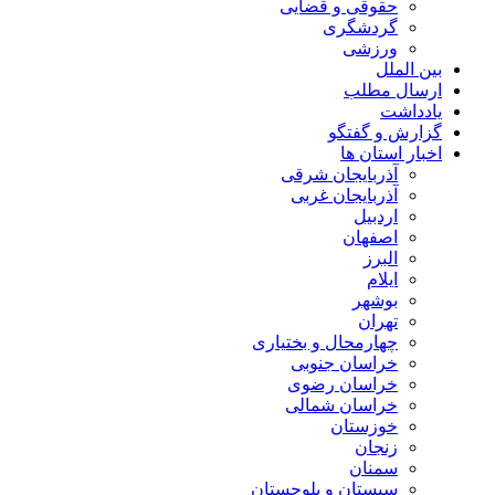
حقوقی و قضایی
گردشگری
ورزشی
بین الملل
ارسال مطلب
یادداشت
گزارش و گفتگو
اخبار استان ها
آذربایجان شرقی
آذربایجان غربی
اردبیل
اصفهان
البرز
ایلام
بوشهر
تهران
چهارمحال و بختیاری
خراسان جنوبی
خراسان رضوی
خراسان شمالی
خوزستان
زنجان
سمنان
سیستان و بلوچستان