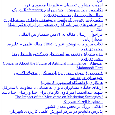
فرد
اهمیت مشاوره تحصیلی – علیرضا محمودی فرد
نکات مربوط به نوشتن بخش مراجع (References) در یک
مقاله علمی – علیرضا محمودی فرد
تأکید رئیس جمهور کرواسی بر توسعه روابط دوستانه با ایران
ابر چالش های سرمایه گذاری صنعتی در ایران /دکتر ملیکا
ملک آرا
فراخوان ارسال مقاله به ۲۴مین سمینار بین المللی
ضدبازاریابی
نکات مربوط به نوشتن عنوان (Title) مقاله علمی – علیرضا
محمودی فرد
مدیریت راهبردی در سیاست خارجی کشورها – علیرضا
محمودی فرد
Concerns About the Future of Artificial Intelligence – Alireza
Mahmoodi Fard
قطعی برق موجب ضرر و زیان سنگین به فولاد اکسین
خوزستان خواهد شد
همکاری با دانشگاه استنفورد کالیفرنیا
ارتقای جایگاه مشاوران بانوان به همتایی با معاونت یا مدیرکل
شهید عبدالحمید امیرکاوه: کارمان برای خدا و رضای خدا باشد
The Impact of the Metaverse on Marketing Strategies /
Keyvan Fazeli Engineer
انقلابی بزرگ در بخش معدن کشور
پذیرش دانشجو در مرکز آموزش علمی کاربردی شهرداری