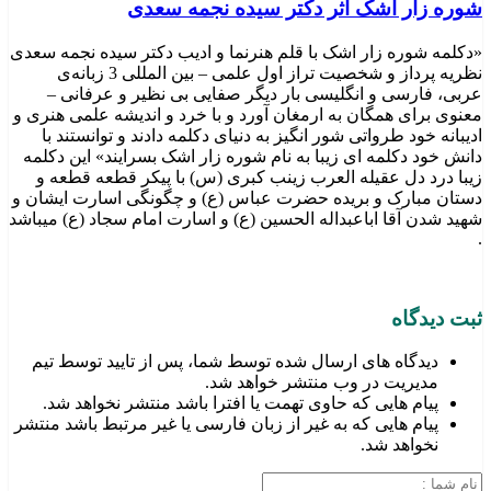
شوره زار اشک اثر دکتر سیده نجمه سعدی
«دکلمه شوره زار اشک با قلم هنرنما و ادیب دکتر سیده نجمه سعدی
نظریه پرداز و شخصیت تراز اول علمی – بین المللی 3 زبانه‌ی
عربی، فارسی و انگلیسی بار دیگر صفایی بی نظیر و عرفانی –
معنوی برای همگان به ارمغان آورد و با خرد و اندیشه علمی هنری و
ادیبانه خود طرواتی شور انگیز به دنیای دکلمه دادند و توانستند با
دانش خود دکلمه ای زیبا به نام شوره زار اشک بسرایند» این دکلمه
زیبا درد دل عقیله العرب زینب کبری (س) با پیکر قطعه قطعه و
دستان مبارک و بریده حضرت عباس (ع) و چگونگی اسارت ایشان و
شهید شدن آقا اباعبداله الحسین (ع) و اسارت امام سجاد (ع) میباشد
.
ثبت دیدگاه
دیدگاه های ارسال شده توسط شما، پس از تایید توسط تیم
مدیریت در وب منتشر خواهد شد.
پیام هایی که حاوی تهمت یا افترا باشد منتشر نخواهد شد.
پیام هایی که به غیر از زبان فارسی یا غیر مرتبط باشد منتشر
نخواهد شد.