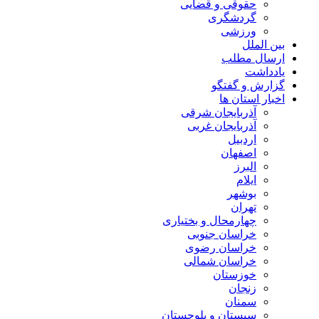
حقوقی و قضایی
گردشگری
ورزشی
بین الملل
ارسال مطلب
یادداشت
گزارش و گفتگو
اخبار استان ها
آذربایجان شرقی
آذربایجان غربی
اردبیل
اصفهان
البرز
ایلام
بوشهر
تهران
چهارمحال و بختیاری
خراسان جنوبی
خراسان رضوی
خراسان شمالی
خوزستان
زنجان
سمنان
سیستان و بلوچستان