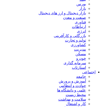
بورس
بازار
بازار دیجیتال و ارز های دیجیتال
صنعت و معدن
فناوری
ارتباطات
انرژی
بازرگانی و کارآفرینی
تولید و تجارت
کشاورزی
مدیریت
مسکن
خودرو
سرمایه گذاری
استارتاپ
اجتماعی
جامعه
آموزش و پرورش
حوادث و انتظامی
علمی و دانشگاه ها
محیط زیست
سلامت و بهداشت
کار و اشتغال