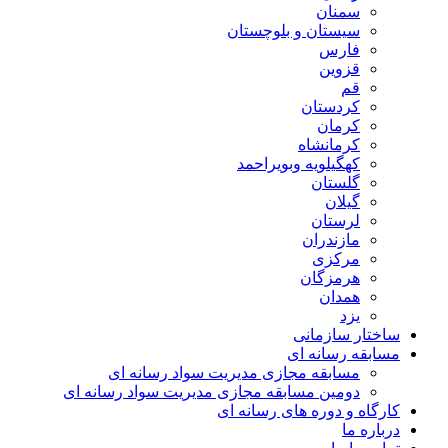
سمنان
سیستان و بلوچستان
فارس
قزوین
قم
کردستان
کرمان
کرمانشاه
کهگیلویه وبویراحمد
گلستان
گیلان
لرستان
مازندران
مرکزی
هرمزگان
همدان
یزد
ساختار سازمانی
مسابقه رسانه ای
مسابقه مجازی مدیریت سواد رسانه ای
دومین مسابقه مجازی مدیریت سواد رسانه ای
کارگاه و دوره های رسانه ای
درباره ما