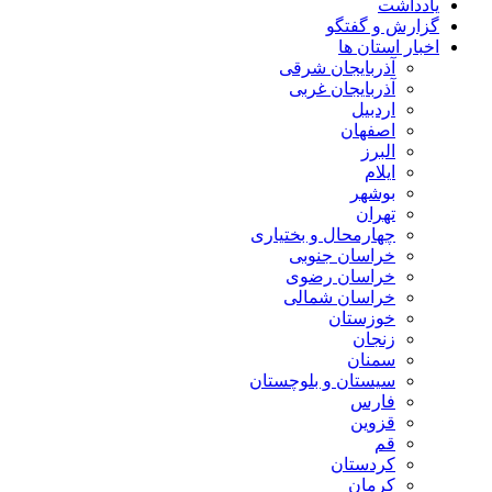
یادداشت
گزارش و گفتگو
اخبار استان ها
آذربایجان شرقی
آذربایجان غربی
اردبیل
اصفهان
البرز
ایلام
بوشهر
تهران
چهارمحال و بختیاری
خراسان جنوبی
خراسان رضوی
خراسان شمالی
خوزستان
زنجان
سمنان
سیستان و بلوچستان
فارس
قزوین
قم
کردستان
کرمان