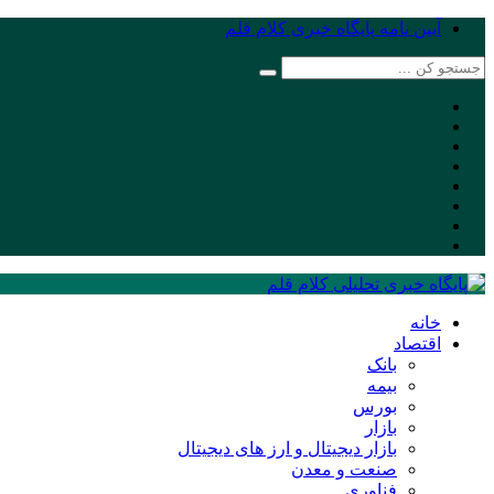
آیین نامه پایگاه خبری کلام قلم
خانه
اقتصاد
بانک
بیمه
بورس
بازار
بازار دیجیتال و ارز های دیجیتال
صنعت و معدن
فناوری