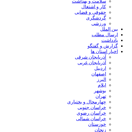
سلامت و بهداشت
کار و اشتغال
حقوقی و قضایی
گردشگری
ورزشی
بین الملل
ارسال مطلب
یادداشت
گزارش و گفتگو
اخبار استان ها
آذربایجان شرقی
آذربایجان غربی
اردبیل
اصفهان
البرز
ایلام
بوشهر
تهران
چهارمحال و بختیاری
خراسان جنوبی
خراسان رضوی
خراسان شمالی
خوزستان
زنجان