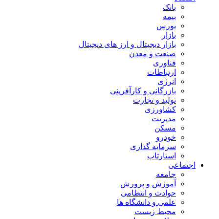
بانک
بیمه
بورس
بازار
بازار دیجیتال و ارز های دیجیتال
صنعت و معدن
فناوری
ارتباطات
انرژی
بازرگانی و کارآفرینی
تولید و تجارت
کشاورزی
مدیریت
مسکن
خودرو
سرمایه گذاری
استارتاپ
اجتماعی
جامعه
آموزش و پرورش
حوادث و انتظامی
علمی و دانشگاه ها
محیط زیست