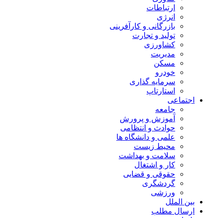
ارتباطات
انرژی
بازرگانی و کارآفرینی
تولید و تجارت
کشاورزی
مدیریت
مسکن
خودرو
سرمایه گذاری
استارتاپ
اجتماعی
جامعه
آموزش و پرورش
حوادث و انتظامی
علمی و دانشگاه ها
محیط زیست
سلامت و بهداشت
کار و اشتغال
حقوقی و قضایی
گردشگری
ورزشی
بین الملل
ارسال مطلب