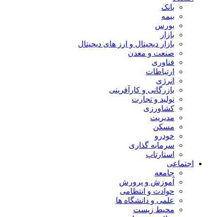
بانک
بیمه
بورس
بازار
بازار دیجیتال و ارز های دیجیتال
صنعت و معدن
فناوری
ارتباطات
انرژی
بازرگانی و کارآفرینی
تولید و تجارت
کشاورزی
مدیریت
مسکن
خودرو
سرمایه گذاری
استارتاپ
اجتماعی
جامعه
آموزش و پرورش
حوادث و انتظامی
علمی و دانشگاه ها
محیط زیست