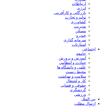
ارتباطات
انرژی
بازرگانی و کارآفرینی
تولید و تجارت
کشاورزی
مدیریت
مسکن
خودرو
سرمایه گذاری
استارتاپ
اجتماعی
جامعه
آموزش و پرورش
حوادث و انتظامی
علمی و دانشگاه ها
محیط زیست
سلامت و بهداشت
کار و اشتغال
حقوقی و قضایی
گردشگری
ورزشی
بین الملل
ارسال مطلب