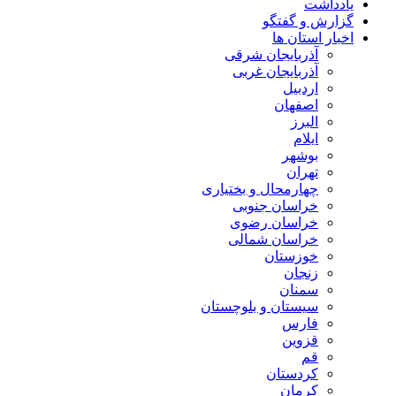
یادداشت
گزارش و گفتگو
اخبار استان ها
آذربایجان شرقی
آذربایجان غربی
اردبیل
اصفهان
البرز
ایلام
بوشهر
تهران
چهارمحال و بختیاری
خراسان جنوبی
خراسان رضوی
خراسان شمالی
خوزستان
زنجان
سمنان
سیستان و بلوچستان
فارس
قزوین
قم
کردستان
کرمان