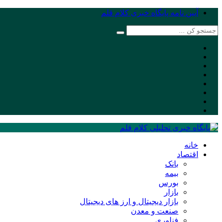
آیین نامه پایگاه خبری کلام قلم
خانه
اقتصاد
بانک
بیمه
بورس
بازار
بازار دیجیتال و ارز های دیجیتال
صنعت و معدن
فناوری