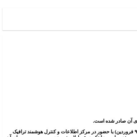
ای آن صادر شده است.
،‌ حجت الاسلام و المسلمین احمدرضا پورخاقان رئیس سازمان قضایی نیروهای مسلح امروز (چهارشنبه ۹ فروردین) با حضور در مرکز اطلاعات و کنترل هوشمند ترافیک