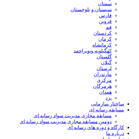
سمنان
سیستان و بلوچستان
فارس
قزوین
قم
کردستان
کرمان
کرمانشاه
کهگیلویه وبویراحمد
گلستان
گیلان
لرستان
مازندران
مرکزی
هرمزگان
همدان
یزد
ساختار سازمانی
مسابقه رسانه ای
مسابقه مجازی مدیریت سواد رسانه ای
دومین مسابقه مجازی مدیریت سواد رسانه ای
کارگاه و دوره های رسانه ای
درباره ما