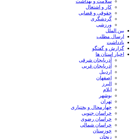
سلامت و بهداشت
کار و اشتغال
حقوقی و قضایی
گردشگری
ورزشی
بین الملل
ارسال مطلب
یادداشت
گزارش و گفتگو
اخبار استان ها
آذربایجان شرقی
آذربایجان غربی
اردبیل
اصفهان
البرز
ایلام
بوشهر
تهران
چهارمحال و بختیاری
خراسان جنوبی
خراسان رضوی
خراسان شمالی
خوزستان
زنجان