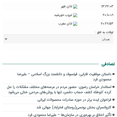
13:22:03
اذان ظهر
20:10:09
غروب خورشید
20:29:53
اذان مغرب
اوقات به افق :
تصادفی
داستان موفقیت فارابی: فیلسوف و دانشمند بزرگ اسلامی – علیرضا
محمودی فرد
استاندار خراسان رضوی: حضور مردم در عرصه‌های مختلف مشکلات را حل
کرده /توطئه کشف حجاب دشمن، تنها با روش‌های مردمی خنثی می‌شود
فراخوان ایده برتر در حوزه صادرات محصولات ایرانی
کاروانسرای بخش یونسی(روستای فخراباد) جهانی شد
تأثیر اخلاق بر بهره‌وری در سازمان‌ها – علیرضا محمودی فرد