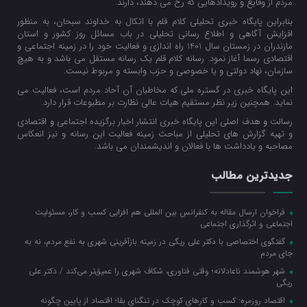
مردم از وقایع و رویدادهایی که رخ می دهند، دارند.
بنابراین پایگاه خبری تحلیلی کلام قلم با اتکال به خداوند سبحان، به منظور
افزایش آگاهی و اطلاع رسانی تحلیلی در باب مسائل روز کشور و استان
مازندران در زمستان سال 1401 راه اندازی و فعالیت خود را در زمینه اجتماعی و
اقتصادی رسما آغاز نمود. رسانه کلام قلم یک رسانه مستقل می باشد و به هیچ
سازمان، نهاد دولتی و یا خصوصی و حزب وابسته و مربوط نیست.
این پایگاه خبری در گستره ملی که مخاطبان آن آحاد مردم است، فعالیت می
نماید. همچنین زیر نظر مستقیم هیات عالی نظارت بر مطبوعات قرار دارد.
رسالت و هدف اصلی این پایگاه خبری انتشار اخبار برگزیده اجتماعی و اقتصادی
و تهیه گزارش های تحلیلی از مباحث زمینه فعالیت این رسانه و نیز انعکاس
مصاحبه و یادداشت ها با فعالان و اندیشمندان می باشد.
جدیدترین مطالب
فراخوان ارسال مقاله به کنفرانس بین المللی هم افزایی کسب و کار، مسئولیت
اجتماعی و اثرگذاری اجتماعی
گفتگوی اختصاصی با دکتر علی ریگی در زمینه بازآفرینی شهری به نفع مردم، نه به
جای مردم
شهر هوشمند ناعادلانه؛ وقتی فناوری، شکاف شهری را عمیق‌تر می‌کند / دکتر علی
ریگی
اقتصاد روزمره: کسب‌ و کارهای کوچک در تنگنای بقا؛ اقتصاد از پایین چگونه