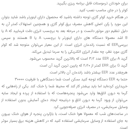
برای خودتان ترموستات قابل برنامه ریزی بگیرید.
کولر را در جای مناسب نصب کنید.
در هنگام خرید کولر گازی توجه داشته باشید که محصول دارای اینورتر باشد شاید بتوان
این مورد را رکن اصلی کاهش مصرف برق کولر گازی و همچنین استهلاک کمتر آن به
دلیل تنظیم دور موتور دانست و در مرحله بعد به برچسب انرژی دقت فرمایید که A یا
B اشد معمولا دستگاه های دارای اینورتر با برچسب A یا B هستند و سپس
بررسیEER که نسبت راندمان انرژی است. از این معیار می‌توان متوجه شد که کولر
گازی مورد نظر، چه مقدار انرژی الکتریکی را به سرما تبدیل می‌کند.
گرید A برای EER عدد ۳٫۲ است که بالاترین گرید محسوب می‌شود.
گرید G برای ERR کمتر از ۲٫۲۰ که پایین ترین گرید آن است.
هرچقدر عدد EER بیشتر باشد راندمان آن بالاتر است.
حتما یه EER دستگاه توجه کنید ممکن است شما دستگاهی با ظرفیت ۳۰۰۰۰
خریداری کرده‌اید اما باید بیشتر کار کند که محیط شما را خنک کند. یکی از راه‌هایی که
گرما به درون اتاق‌ها وارد می‌شود پنجره‌هاست که با استفاده از پرده و ایجاد سایه
می‌توان از ورود گرما به درون اتاق و درنتیجه ایجاد دمای آسایش بدون استفاده از
وسایل سرمایشی، در مصرف انرژی صرفه‌جویی کرد.
در ساعت‌های شب که معمولا هوا خنک است، با بازکردن پنجره از هوای خنک بیرون
به جای استفاده از وسایل سرمایشی استفاده کنید که در کاهش هزینه برق بسیار موثر
است.