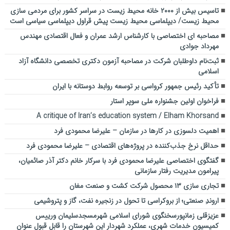
تاسیس بیش از ۲۰۰۰ خانه محیط زیست در سراسر کشور برای مردمی سازی
محیط زیست/ دیپلماسی محیط زیست پیش قراول دیپلماسی سیاسی است
مصاحبه ای اختصاصی با کارشناس ارشد عمران و فعال اقتصادی مهندس
مهرداد جوادی
ثبت‌نام داوطلبان شرکت در مصاحبه آزمون دکتری تخصصی دانشگاه آزاد
اسلامی
تأکید رئیس جمهور کرواسی بر توسعه روابط دوستانه با ایران
فراخوان اولین جشنواره ملی سوپر استار
A critique of Iran’s education system / Elham Khorsand
اهمیت دلسوزی در کارها در سازمان – علیرضا محمودی فرد
حداقل نرخ جذب‌کننده در پروژه‌های اقتصادی – علیرضا محمودی فرد
گفتگوی اختصاصی علیرضا محمودی فرد با سرکار خانم دکتر آذر صائمیان،
پیرامون مدیریت رفتار سازمانی
تجاری سازی ۱۳ محصول شرکت کشت و صنعت مغان
اروندِ صنعتی؛ از بروکراسی تا تحول در زنجیره نفت، گاز و پتروشیمی
عزیزقلی زمانپورسخنگوی شورای اسلامی شهرمسجدسلیمان ورییس
کمیسیون خدمات شهری، عملکرد شهردار این شهرستان را قابل قبول عنوان