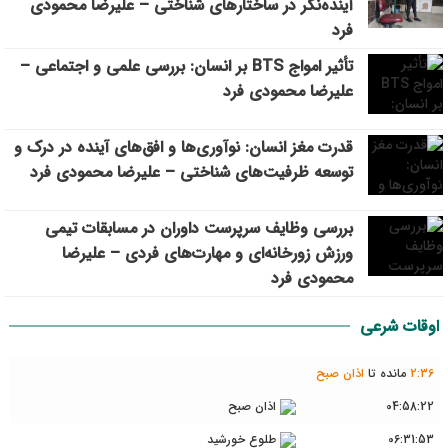
آینده‌نگر در ساختارهای شناختی – علیرضا محمودی
فرد
تأثیر امواج BTS بر انسان: بررسی علمی و اجتماعی –
علیرضا محمودی فرد
قدرت مغز انسان: نوآوری‌ها و افق‌های آینده در درک و
توسعه ظرفیت‌های شناختی – علیرضا محمودی فرد
بررسی وظايف سرپرست داوران در مسابقات تیمي
ورزش زورخانه‌ای و مهارت‌های فردی – علیرضا
محمودی فرد
اوقات شرعی
36
:
2
مانده تا
اذان صبح
04:58:22
اذان صبح
06:31:53
طلوع خورشید