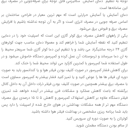
توجه به تنظیم “دمای آسایش” مکانیزمی قابل توجه برای صرفه‌جویی در مصرف برق
این سامانه‌ها است.
دمای آسایش یا آسایش حرارتی است که مهم ترین معیار در طراحی ساختمان بر
اساس صرفه جویی در مصرف انرژی است و اگر به آن توجه نداشته باشیم با افزایش
مصرف برق و قبوض برق می‌شود.
یکی از راههای کاهش مصرف برق کولر گازی این است که اسپلیت خود را در دمایی
تنطیم کنید که نقطه آسایش شما را فراهم کند و معمولا دمای مناسب جهت کولرهای
گازی ۲۴ درجه سانتیگراد می باشد و با تنظیم این دما کولر گازی شما سریعتر محیط را
به ان دما میرساند و ترموستات آن عمل کرده و کمپرسور دستگاه خاموش میشود و در
طول استفاده شما کمپرسور با کمترین کارکرد می تواند محیط شما را خنک کند.
برای کاهش فشار کمپرسور در صورت کثیف بودن فیلتر هوا و یا کندانسور باید به صورت
دوره ای فیلتر ها ها را عوض کنید و یا تمیز کنید فشار بیشتر به کمپرسور مساوی است
با مصرف برق بیشتر همچنین در صورت کثیف بودن فیلتر ذرات داخل آن به داخل کانال
برگشته که باعث کاهش عملکرد و مشکلات فنی بیشتر در آینده خواهد شد تمیزی
فیلتر دستگاه علاوه بر کاهش استهلاک کمپرسور و کاهش ۵ تا ۱۵ درصدی برق مصرف
دستگاه مهم تر از همه مشکلات بهداشتی در هوای خارج شده از اسپیلت را دارد پس
باید شما برنامه ریزی مشخصی در بهداشت فیلتر هوا داشته باشید.
کولرتان را به صورت دوره ای سرویس کنید.
از سالم بودن دستگاه مطمئن شوید.