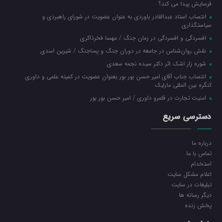
فرسایش پیدا می کند؟
انتصاب استاد عبدالقادر باوردی به عنوان عضویت در شورای راهبردی و
سیاستگذاری
افسردگی و افسردگی در زمان جنگ / مهسا فخرذاکری
نقش روان‌شناس در جامعه در دوران جنگ و پساجنگ / شیرین اسدی
شوره زار اشک اثر دکتر سیده نجمه سعدی
انتصاب جناب آقای امیر حسن بور بور بعنوان عضویت در کمیته علمی و داوری
کنگره بین المللی مارلیک
امنیت تجارت در قلمرو داوری / امیر حسن بور بور
دسترسی سریع
درباره ما
تماس با ما
استخدام
اعلام مشکل سایت
تبلیغات در سایت
ديگر رسانه ها
پخش زنده