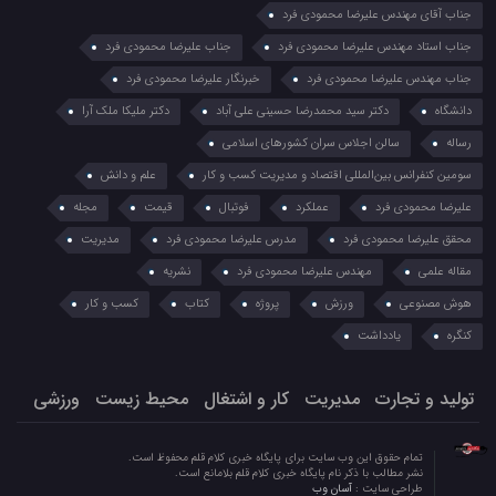
جناب آقای مهندس علیرضا محمودی فرد
جناب استاد مهندس علیرضا محمودی فرد
جناب علیرضا محمودی فرد
جناب مهندس علیرضا محمودی فرد
خبرنگار علیرضا محمودی فرد
دانشگاه
دکتر سید محمدرضا حسینی علی آباد
دکتر ملیکا ملک آرا
رساله
سالن اجلاس سران کشورهای اسلامی
سومین کنفرانس بین‌المللی اقتصاد و مدیریت کسب و کار
علم و دانش
علیرضا محمودی فرد
عملکرد
فوتبال
قیمت
مجله
محقق علیرضا محمودی فرد
مدرس علیرضا محمودی فرد
مدیریت
مقاله علمی
مهندس علیرضا محمودی فرد
نشریه
هوش مصنوعی
ورزش
پروژه
کتاب
کسب و کار
کنگره
یادداشت
تولید و تجارت
مدیریت
کار و اشتغال
محیط زیست
ورزشی
تمام حقوق این وب سایت برای پایگاه خبری کلام قلم محفوظ است.
نشر مطالب با ذکر نام پایگاه خبری کلام قلم بلامانع است.
طراحی سایت :
آسان وب