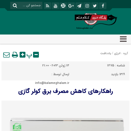
پ
گروه :
انرژی
/
یادداشت
شناسه :
1475
14 ژوئن 2023 - 21:00
1319 بازدید
ارسال توسط :
info@kalameghalam.ir
راهکارهای کاهش مصرف برق کولر گازی