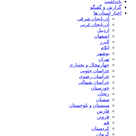
یادداشت
گزارش و گفتگو
اخبار استان ها
آذربایجان شرقی
آذربایجان غربی
اردبیل
اصفهان
البرز
ایلام
بوشهر
تهران
چهارمحال و بختیاری
خراسان جنوبی
خراسان رضوی
خراسان شمالی
خوزستان
زنجان
سمنان
سیستان و بلوچستان
فارس
قزوین
قم
کردستان
کرمان