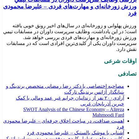
ورزش زورخانه‌ای و مهارت‌های فردی – علیرضا محمودی
فرد
ورزش پهلوانی و زورخانه‌ای در سال‌های اخیر رونق خوبی یافته
است؛ در این یادداشت، وظایف سرپرست داوران در مسابقات تیمي
ورزش زورخانه‌ای و مهارت‌های فردی بررسی خواهد شد.
سرپرست داوران یکی از کلیدی‌ترین افرادی است که در مسابقات
نقش دارد.
اوقات شرعی
تصادفی
مصاحبه اختصاصی با دکتر رضا رمضانی متخصص برندینگ و
بنیانگذار آژانس برندینگ تارگت
آزادی۲۰۰ نفر از زندانیان جرایم غیر عمد ومالی با کمک
خیرین آذربایجان غربی
SWOT Analysis of the Chinese Economy – Alireza
Mahmoodi Fard
اهمیت صداقت، در مباحث اخلاق حرفه‌ای – علیرضا محمودی
فرد
آشنایی با موشک بالستیک – علیرضا محمودی فرد
نکات و مفاهیم عوامل کلیدی موفقیت در مدیریت استراتژیک