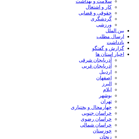
سلامت و بهداشت
کار و اشتغال
حقوقی و قضایی
گردشگری
ورزشی
بین الملل
ارسال مطلب
یادداشت
گزارش و گفتگو
اخبار استان ها
آذربایجان شرقی
آذربایجان غربی
اردبیل
اصفهان
البرز
ایلام
بوشهر
تهران
چهارمحال و بختیاری
خراسان جنوبی
خراسان رضوی
خراسان شمالی
خوزستان
زنجان