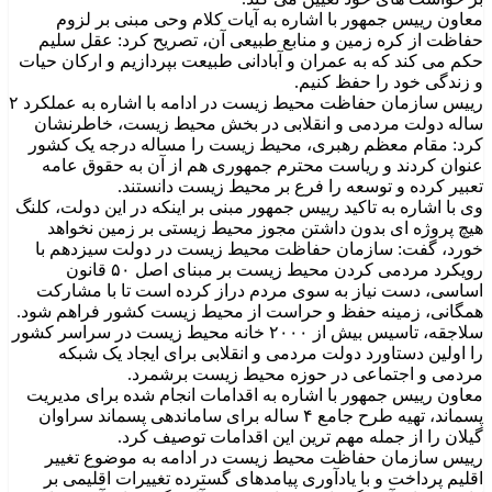
معاون رییس جمهور با اشاره به آیات کلام وحی مبنی بر لزوم
حفاظت از کره زمین و منابع طبیعی آن، تصریح کرد: عقل سلیم
حکم می کند که به عمران و آبادانی طبیعت بپردازیم و ارکان حیات
و زندگی خود را حفظ کنیم.
رییس سازمان حفاظت محیط زیست در ادامه با اشاره به عملکرد ۲
ساله دولت مردمی و انقلابی در بخش محیط زیست، خاطرنشان
کرد: مقام معظم رهبری، محیط زیست را مساله درجه یک کشور
عنوان کردند و ریاست محترم جمهوری هم از آن به حقوق عامه
تعبیر کرده و توسعه را فرع بر محیط زیست دانستند.
وی با اشاره به تاکید رییس جمهور مبنی بر اینکه در این دولت، کلنگ
هیچ پروژه ای بدون داشتن مجوز محیط زیستی بر زمین نخواهد
خورد، گفت: سازمان حفاظت محیط زیست در دولت سیزدهم با
رویکرد مردمی کردن محیط زیست بر مبنای اصل ۵۰ قانون
اساسی، دست نیاز به سوی مردم دراز کرده است تا با مشارکت
همگانی، زمینه حفظ و حراست از محیط زیست کشور فراهم شود.
سلاجقه، تاسیس بیش از ۲۰۰۰ خانه محیط زیست در سراسر کشور
را اولین دستاورد دولت مردمی و انقلابی برای ایجاد یک شبکه
مردمی و اجتماعی در حوزه محیط زیست برشمرد.
معاون رییس جمهور با اشاره به اقدامات انجام شده برای مدیریت
پسماند، تهیه طرح جامع ۴ ساله برای ساماندهی پسماند سراوان
گیلان را از جمله مهم ترین این اقدامات توصیف کرد.
رییس سازمان حفاظت محیط زیست در ادامه به موضوع تغییر
اقلیم پرداخت و با یادآوری پیامدهای گسترده تغییرات اقلیمی بر