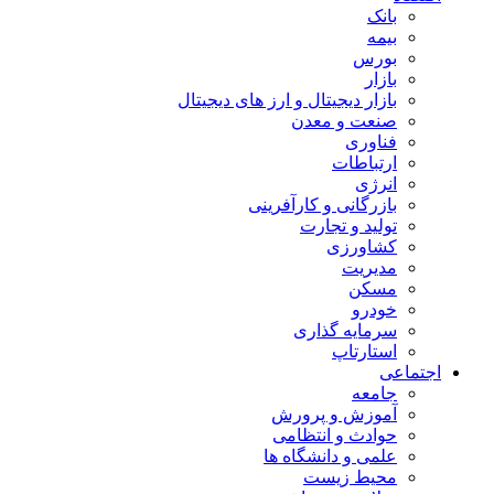
بانک
بیمه
بورس
بازار
بازار دیجیتال و ارز های دیجیتال
صنعت و معدن
فناوری
ارتباطات
انرژی
بازرگانی و کارآفرینی
تولید و تجارت
کشاورزی
مدیریت
مسکن
خودرو
سرمایه گذاری
استارتاپ
اجتماعی
جامعه
آموزش و پرورش
حوادث و انتظامی
علمی و دانشگاه ها
محیط زیست