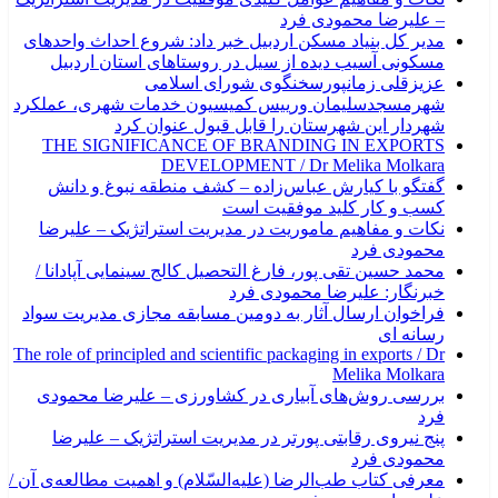
– علیرضا محمودی فرد
مدیر کل بنیاد مسکن اردبیل خبر داد: شروع احداث واحدهای
مسکونی آسیب دیده از سیل در روستاهای استان اردبیل
عزیزقلی زمانپورسخنگوی شورای اسلامی
شهرمسجدسلیمان ورییس کمیسیون خدمات شهری، عملکرد
شهردار این شهرستان را قابل قبول عنوان کرد
THE SIGNIFICANCE OF BRANDING IN EXPORTS
DEVELOPMENT / Dr Melika Molkara
گفتگو با کیارش عباس‌زاده – کشف منطقه نبوغ و دانش
کسب و کار کلید موفقیت است
نکات و مفاهیم ماموریت در مدیریت استراتژیک – علیرضا
محمودی فرد
محمد حسین تقی پور، فارغ التحصیل کالج سینمایی آپادانا /
خبرنگار: علیرضا محمودی فرد
فراخوان ارسال آثار به دومین مسابقه مجازی مدیریت سواد
رسانه ای
The role of principled and scientific packaging in exports / Dr
Melika Molkara
بررسی روش‌های آبیاری در کشاورزی – علیرضا محمودی
فرد
پنج نیروی رقابتی پورتر در مدیریت استراتژیک – علیرضا
محمودی فرد
معرفی کتاب طب‌الرضا (علیه‌السّلام) و اهمیت مطالعه‌ی آن /