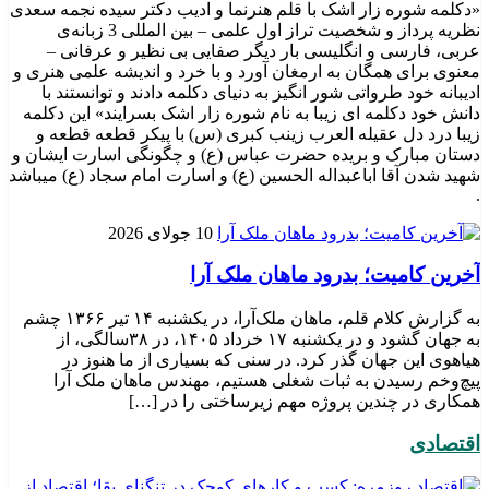
«دکلمه شوره زار اشک با قلم هنرنما و ادیب دکتر سیده نجمه سعدی
نظریه پرداز و شخصیت تراز اول علمی – بین المللی 3 زبانه‌ی
عربی، فارسی و انگلیسی بار دیگر صفایی بی نظیر و عرفانی –
معنوی برای همگان به ارمغان آورد و با خرد و اندیشه علمی هنری و
ادیبانه خود طرواتی شور انگیز به دنیای دکلمه دادند و توانستند با
دانش خود دکلمه ای زیبا به نام شوره زار اشک بسرایند» این دکلمه
زیبا درد دل عقیله العرب زینب کبری (س) با پیکر قطعه قطعه و
دستان مبارک و بریده حضرت عباس (ع) و چگونگی اسارت ایشان و
شهید شدن آقا اباعبداله الحسین (ع) و اسارت امام سجاد (ع) میباشد
.
10 جولای 2026
​آخرین کامیت؛ بدرود ماهان ملک آرا
به گزارش کلام قلم، ماهان ملک‌آرا، در یکشنبه ۱۴ تیر ۱۳۶۶ چشم
به جهان گشود و در یکشنبه ۱۷ خرداد ۱۴۰۵، در ۳۸سالگی، از
هیاهوی این جهان گذر کرد. در سنی که بسیاری از ما هنوز در
پیچ‌وخم رسیدن به ثبات شغلی هستیم، مهندس ماهان ملک آرا
همکاری در چندین پروژه مهم زیرساختی را در […]
اقتصادی