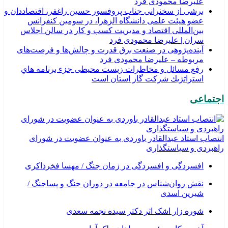
علیرضا محمودی فرد
برشی از سخنرانی جناب پروفسور حسین راغفر، اقتصاددان و
عضو هیئت علمی دانشگاه الزهرا، در سومین کنفرانس
بین‌المللی اقتصاد و مدیریت کسب و کار در سالن اجلاس
سران | علیرضا محمودی فرد
آینده‌پژوهی در صنعت برق قدرت و چالش‌ها و فرصت‌های
مربوطه – علیرضا محمودی فرد
رفع مسائل و مخاطرات زیست محیطی جزء برنامه هاي
استراتژيك شركت گاز استان است
اجتماعی
انتصاب استاد عبدالقادر باوردی به عنوان عضویت در شورای
راهبردی و سیاستگذاری
افسردگی و افسردگی در زمان جنگ / مهسا فخرذاکری
نقش روان‌شناس در جامعه در دوران جنگ و پساجنگ /
شیرین اسدی
شوره زار اشک اثر دکتر سیده نجمه سعدی