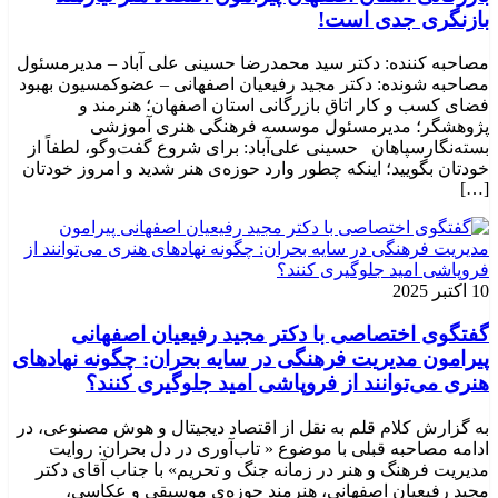
بازنگری جدی است!
مصاحبه کننده: دکتر سید محمدرضا حسینی علی آباد – مدیرمسئول
مصاحبه شونده: دکتر مجید رفیعیان اصفهانی – عضوکمسیون بهبود
فضای کسب و کار اتاق بازرگانی استان اصفهان؛ هنرمند و
پژوهشگر؛ ‌مدیرمسئول موسسه فرهنگی هنری آموزشی
بسته‌نگارسپاهان حسینی علی‌آباد: برای شروع گفت‌وگو، لطفاً از
خودتان بگویید؛ اینکه چطور وارد حوزه‌ی هنر شدید و امروز خودتان
[…]
10 اکتبر 2025
گفتگوی اختصاصی با دکتر مجید رفیعیان اصفهانی
پیرامون مدیریت فرهنگی در سایه بحران: چگونه نهادهای
هنری می‌توانند از فروپاشی امید جلوگیری کنند؟
به گزارش کلام قلم به نقل از اقتصاد دیجیتال و هوش مصنوعی، در
ادامه مصاحبه قبلی با موضوع « تاب‌آوری در دل بحران: روایت
مدیریت فرهنگ و هنر در زمانه جنگ و تحریم» با جناب آقای دکتر
مجید رفیعیان اصفهانی، هنرمند حوزه‌ی موسیقی و عکاسی،