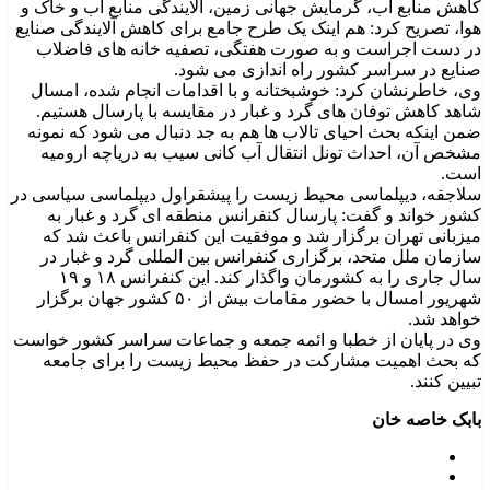
کاهش منابع آب، گرمایش جهانی زمین، آلایندگی منابع آب و خاک و
هوا، تصریح کرد: هم اینک یک طرح جامع برای کاهش آلایندگی صنایع
در دست اجراست و به صورت هفتگی، تصفیه خانه های فاضلاب
صنایع در سراسر کشور راه اندازی می شود.
وی، خاطرنشان کرد: خوشبختانه و با اقدامات انجام شده، امسال
شاهد کاهش توفان های گرد و غبار در مقایسه با پارسال هستیم.
ضمن اینکه بحث احیای تالاب ها هم به جد دنبال می شود که نمونه
مشخص آن، احداث تونل انتقال آب کانی سیب به دریاچه ارومیه
است.
سلاجقه، دیپلماسی محیط زیست را پیشقراول دیپلماسی سیاسی در
کشور خواند و گفت: پارسال کنفرانس منطقه ای گرد و غبار به
میزبانی تهران برگزار شد و موفقیت این کنفرانس باعث شد که
سازمان ملل متحد، برگزاری کنفرانس بین المللی گرد و غبار در
سال جاری را به کشورمان واگذار کند. این کنفرانس ۱۸ و ۱۹
شهریور امسال با حضور مقامات بیش از ۵۰ کشور جهان برگزار
خواهد شد.
وی در پایان از خطبا و ائمه جمعه و جماعات سراسر کشور خواست
که بحث اهمیت مشارکت در حفظ محیط زیست را برای جامعه
تبیین کنند.
بابک خاصه خان