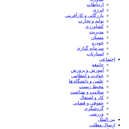
ارتباطات
انرژی
بازرگانی و کارآفرینی
تولید و تجارت
کشاورزی
مدیریت
مسکن
خودرو
سرمایه گذاری
استارتاپ
اجتماعی
جامعه
آموزش و پرورش
حوادث و انتظامی
علمی و دانشگاه ها
محیط زیست
سلامت و بهداشت
کار و اشتغال
حقوقی و قضایی
گردشگری
ورزشی
بین الملل
ارسال مطلب