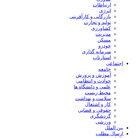
ارتباطات
انرژی
بازرگانی و کارآفرینی
تولید و تجارت
کشاورزی
مدیریت
مسکن
خودرو
سرمایه گذاری
استارتاپ
اجتماعی
جامعه
آموزش و پرورش
حوادث و انتظامی
علمی و دانشگاه ها
محیط زیست
سلامت و بهداشت
کار و اشتغال
حقوقی و قضایی
گردشگری
ورزشی
بین الملل
ارسال مطلب