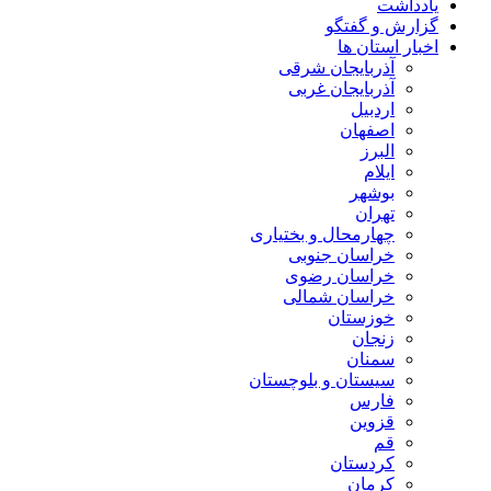
یادداشت
گزارش و گفتگو
اخبار استان ها
آذربایجان شرقی
آذربایجان غربی
اردبیل
اصفهان
البرز
ایلام
بوشهر
تهران
چهارمحال و بختیاری
خراسان جنوبی
خراسان رضوی
خراسان شمالی
خوزستان
زنجان
سمنان
سیستان و بلوچستان
فارس
قزوین
قم
کردستان
کرمان