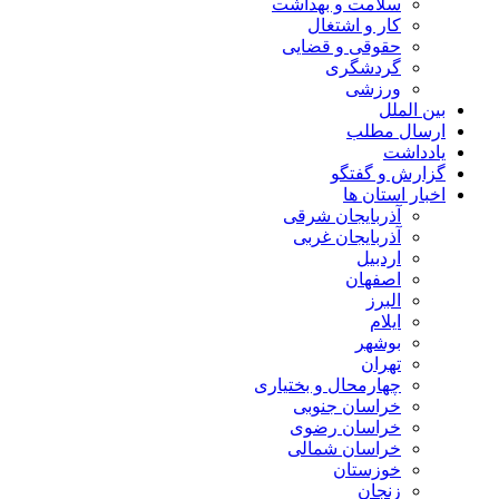
سلامت و بهداشت
کار و اشتغال
حقوقی و قضایی
گردشگری
ورزشی
بین الملل
ارسال مطلب
یادداشت
گزارش و گفتگو
اخبار استان ها
آذربایجان شرقی
آذربایجان غربی
اردبیل
اصفهان
البرز
ایلام
بوشهر
تهران
چهارمحال و بختیاری
خراسان جنوبی
خراسان رضوی
خراسان شمالی
خوزستان
زنجان