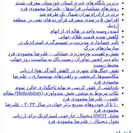
برترین پایگاه های خبری استان خوزستان معرفی شدند
روش‌های شناسایی فرآیندها – علیرضا محمودی فرد
تردد در آزادراه تهران-شمال یک طرفه شد
افزایش ۵ درصدی مصرف فرآورده های نفتی در منطقه
اردبیل
آینده روسیه واحد در هاله ای از ابهام
کاهش شدید قیمت طلای جهانی
تأثیر حسابداری مدیریت بر تصمیم‌گیری استراتژیک در
سازمان‌های بزرگ
نقش و اهمیت بودجه‌ريزی عملياتی – علیرضا محمودی فرد
پیام دبیر انجمن نوآوران زیست پاک به مناسبت روز جهانی
محیط زیست
نقش جنگل‌های شهری در کاهش آلودگی هوا: ارزیابی
مکانیسم‌ها، اثربخشی و راهبردهای بهینه‌سازی – علیرضا
محمودی فرد
یادداشتی از غفور کریمی به بهانه تاجگذاری چالرز سوم
نکات مربوط به نوشتن بخش متدولوژی (Methodology) مقاله
علمی – علیرضا محمودی فرد
۱۰ تا از خودروهای سریع برتر جهان در سال ۲۰۲۴ – علیرضا
محمودی فرد
تحلیل SWOT دیجیتال: چارچوبی استراتژیک برای ارزیابی
تحول دیجیتال – علیرضا محمودی فرد