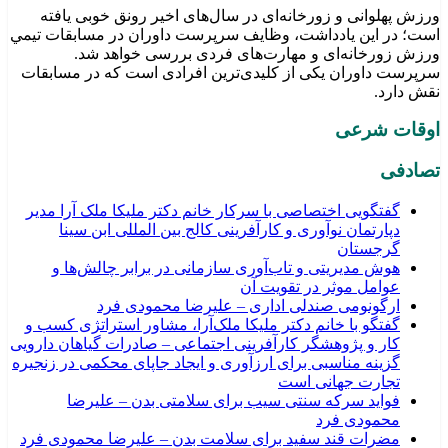
ورزش پهلوانی و زورخانه‌ای در سال‌های اخیر رونق خوبی یافته
است؛ در این یادداشت، وظایف سرپرست داوران در مسابقات تیمي
ورزش زورخانه‌ای و مهارت‌های فردی بررسی خواهد شد.
سرپرست داوران یکی از کلیدی‌ترین افرادی است که در مسابقات
نقش دارد.
اوقات شرعی
تصادفی
گفتگویی اختصاصی با سرکار خانم دکتر ملیکا ملک آرا مدیر
دپارتمان نوآوری و کارآفرینی کالج بین المللی ابن سینا
گرجستان
هوش مدیریتی و تاب‌آوری سازمانی در برابر چالش‌ها و
عوامل موثر در تقویت آن
ارگونومی صندلی اداری – علیرضا محمودی فرد
گفتگو با خانم دکتر ملیکا ملک‌آرا، مشاور استراتژی کسب و
کار و پژوهشگر کارآفرینی اجتماعی – صادرات گیاهان دارویی
گزینه مناسبی برای ارزآوری و ایجاد جاپای محکمی در زنجیره
تجارت جهانی است
فواید سرکه سنتی سیب برای سلامتی بدن – علیرضا
محمودی فرد
مضرات قند سفید برای سلامت بدن – علیرضا محمودی فرد