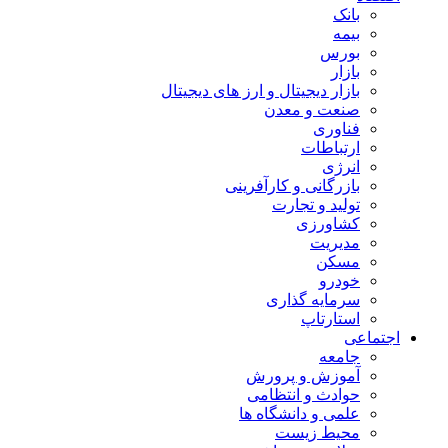
بانک
بیمه
بورس
بازار
بازار دیجیتال و ارز های دیجیتال
صنعت و معدن
فناوری
ارتباطات
انرژی
بازرگانی و کارآفرینی
تولید و تجارت
کشاورزی
مدیریت
مسکن
خودرو
سرمایه گذاری
استارتاپ
اجتماعی
جامعه
آموزش و پرورش
حوادث و انتظامی
علمی و دانشگاه ها
محیط زیست