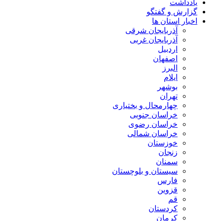
یادداشت
گزارش و گفتگو
اخبار استان ها
آذربایجان شرقی
آذربایجان غربی
اردبیل
اصفهان
البرز
ایلام
بوشهر
تهران
چهارمحال و بختیاری
خراسان جنوبی
خراسان رضوی
خراسان شمالی
خوزستان
زنجان
سمنان
سیستان و بلوچستان
فارس
قزوین
قم
کردستان
کرمان