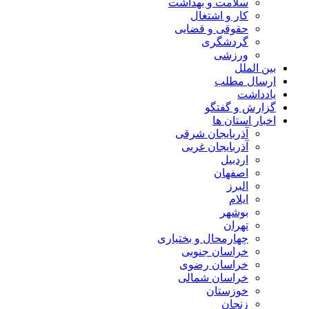
سلامت و بهداشت
کار و اشتغال
حقوقی و قضایی
گردشگری
ورزشی
بین الملل
ارسال مطلب
یادداشت
گزارش و گفتگو
اخبار استان ها
آذربایجان شرقی
آذربایجان غربی
اردبیل
اصفهان
البرز
ایلام
بوشهر
تهران
چهارمحال و بختیاری
خراسان جنوبی
خراسان رضوی
خراسان شمالی
خوزستان
زنجان