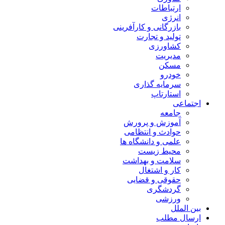
ارتباطات
انرژی
بازرگانی و کارآفرینی
تولید و تجارت
کشاورزی
مدیریت
مسکن
خودرو
سرمایه گذاری
استارتاپ
اجتماعی
جامعه
آموزش و پرورش
حوادث و انتظامی
علمی و دانشگاه ها
محیط زیست
سلامت و بهداشت
کار و اشتغال
حقوقی و قضایی
گردشگری
ورزشی
بین الملل
ارسال مطلب