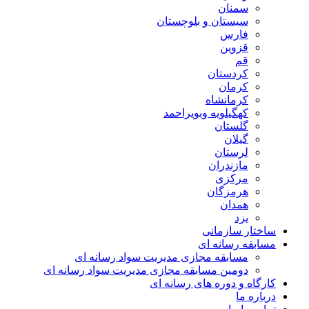
سمنان
سیستان و بلوچستان
فارس
قزوین
قم
کردستان
کرمان
کرمانشاه
کهگیلویه وبویراحمد
گلستان
گیلان
لرستان
مازندران
مرکزی
هرمزگان
همدان
یزد
ساختار سازمانی
مسابقه رسانه ای
مسابقه مجازی مدیریت سواد رسانه ای
دومین مسابقه مجازی مدیریت سواد رسانه ای
کارگاه و دوره های رسانه ای
درباره ما