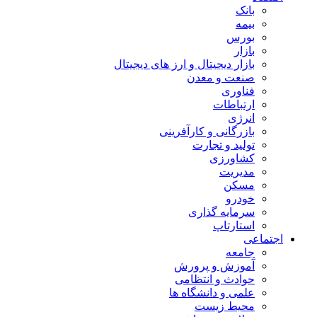
بانک
بیمه
بورس
بازار
بازار دیجیتال و ارز های دیجیتال
صنعت و معدن
فناوری
ارتباطات
انرژی
بازرگانی و کارآفرینی
تولید و تجارت
کشاورزی
مدیریت
مسکن
خودرو
سرمایه گذاری
استارتاپ
اجتماعی
جامعه
آموزش و پرورش
حوادث و انتظامی
علمی و دانشگاه ها
محیط زیست