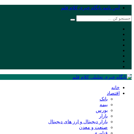
آیین نامه پایگاه خبری کلام قلم
خانه
اقتصاد
بانک
بیمه
بورس
بازار
بازار دیجیتال و ارز های دیجیتال
صنعت و معدن
فناوری