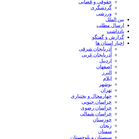
حقوقی و قضایی
گردشگری
ورزشی
بین الملل
ارسال مطلب
یادداشت
گزارش و گفتگو
اخبار استان ها
آذربایجان شرقی
آذربایجان غربی
اردبیل
اصفهان
البرز
ایلام
بوشهر
تهران
چهارمحال و بختیاری
خراسان جنوبی
خراسان رضوی
خراسان شمالی
خوزستان
زنجان
سمنان
سیستان و بلوچستان