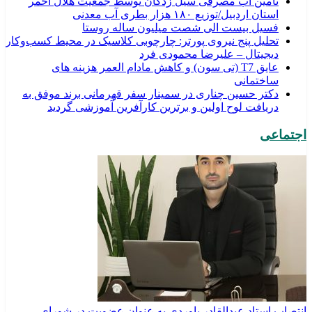
تامین آب مصرفی سیل زدگان توسط جمعیت هلال احمر
استان اردبیل/توزیع ۱۸۰ هزار بطری آب معدنی
فسیل بیست الی شصت میلیون ساله روستا
تحلیل پنج نیروی پورتر: چارچوبی کلاسیک در محیط کسب‌وکار
دیجیتال – علیرضا محمودی فرد
عایق T7 (تی سون) و کاهش مادام العمر هزینه های
ساختمانی
دکتر حسین چناری در سمینار سفر قهرمانی برند موفق به
دریافت لوح اولین و برترین کارآفرین آموزشی گردید
اجتماعی
انتصاب استاد عبدالقادر باوردی به عنوان عضویت در شورای