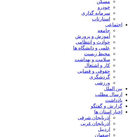
مسکن
خودرو
سرمایه گذاری
استارتاپ
اجتماعی
جامعه
آموزش و پرورش
حوادث و انتظامی
علمی و دانشگاه ها
محیط زیست
سلامت و بهداشت
کار و اشتغال
حقوقی و قضایی
گردشگری
ورزشی
بین الملل
ارسال مطلب
یادداشت
گزارش و گفتگو
اخبار استان ها
آذربایجان شرقی
آذربایجان غربی
اردبیل
اصفهان