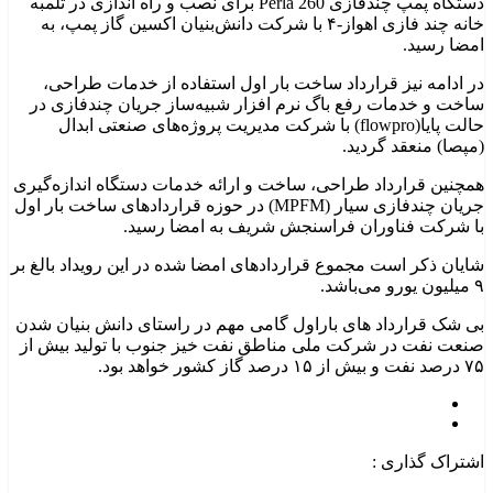
دستگاه پمپ چندفازی Perla 260 برای نصب و راه اندازی در تلمبه
خانه چند فازی اهواز-۴ با شرکت دانش‌بنیان اکسین گاز پمپ، به
امضا رسید.
در ادامه نیز قرارداد ساخت بار اول استفاده از خدمات طراحی،
ساخت و خدمات رفع باگ نرم افزار شبیه‌ساز جریان چندفازی در
حالت پایا(flowpro) با شرکت مدیریت پروژه‌های صنعتی ابدال
(مپصا) منعقد گردید.
همچنین قرارداد طراحی، ساخت و ارائه خدمات دستگاه اندازه‌گیری
جریان چندفازی سیار (MPFM) در حوزه قراردادهای ساخت بار اول
با شرکت فناوران فراسنجش شریف به امضا رسید.
شایان ذکر است مجموع قراردادهای امضا شده در این رویداد بالغ بر
۹ میلیون یورو می‌باشد.
بی شک قرارداد های باراول گامی مهم در راستای دانش بنیان شدن
صنعت نفت در شرکت ملی مناطق نفت خیز جنوب با تولید بیش از
۷۵ درصد نفت و بیش از ۱۵ درصد گاز کشور خواهد بود.
اشتراک گذاری :