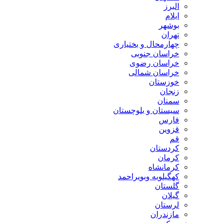
البرز
ایلام
بوشهر
تهران
چهارمحال و بختیاری
خراسان جنوبی
خراسان رضوی
خراسان شمالی
خوزستان
زنجان
سمنان
سیستان و بلوچستان
فارس
قزوین
قم
کردستان
کرمان
کرمانشاه
کهگیلویه وبویراحمد
گلستان
گیلان
لرستان
مازندران