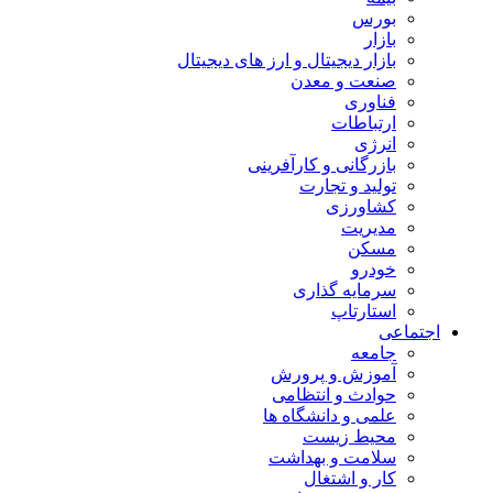
بورس
بازار
بازار دیجیتال و ارز های دیجیتال
صنعت و معدن
فناوری
ارتباطات
انرژی
بازرگانی و کارآفرینی
تولید و تجارت
کشاورزی
مدیریت
مسکن
خودرو
سرمایه گذاری
استارتاپ
اجتماعی
جامعه
آموزش و پرورش
حوادث و انتظامی
علمی و دانشگاه ها
محیط زیست
سلامت و بهداشت
کار و اشتغال