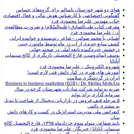
هوای دو شهر خوزستان ناسالم برای گروه‌های حساس
گفتگویی اختصاصی با کارشناس هوش مالی و فعال اقتصادی
جناب مهندس علیرضا محمودی فرد
معرفی کتاب طب‌الصادق (علیه‌السّلام) و ضرورت مطالعه‌ی
آن / علیرضا محمودی فرد
آشنایی با محمد صولتی – شاعر ، نویسنده و خواننده ایرانی
کشف منابع جدیدی از آب در ماه توسط ماه‌نورد چینی
درخشش خیره‌کننده نابغه آملی در صحنه جهانی
یوسف ایماندوست، فارغ التحصیلی بازیگری از کالج سینمایی
آپادانا
شهروند الکترونیک – علیرضا محمودی فرد
آموزش های هنری در کنار دانش فنی لازم است!
ایران در گردشگری سلامت
Business to business marketing (B2B) / Dr. Melika MolkAra
ضربه به تولید شرکت میان‌آب شهرستان کرخه در سال
سرمایه گذاری برای تولید
۵ مرحله قیف فروش در بازاریابی دیجیتال از شناخت تا تبدیل
به مشتری دائمی
کنفرانس ملی مدیریت استراتژیک در کسب و کارهای دانش
بنیان
پانیذ شفاعی متولد سوم خردادماه ۱۳۹۵، فارغ التحصیل کالج
سینمایی آپادانا / خبرنگار: علیرضا محمودی فرد