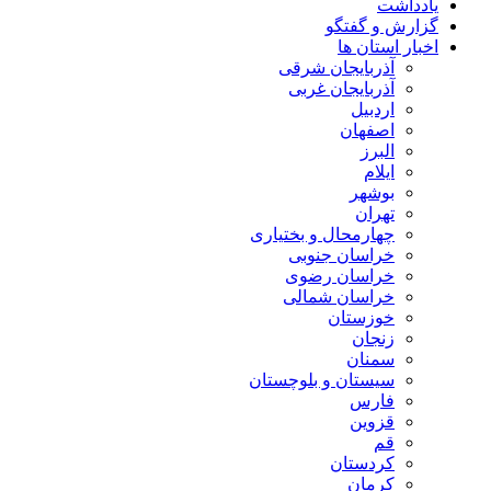
یادداشت
گزارش و گفتگو
اخبار استان ها
آذربایجان شرقی
آذربایجان غربی
اردبیل
اصفهان
البرز
ایلام
بوشهر
تهران
چهارمحال و بختیاری
خراسان جنوبی
خراسان رضوی
خراسان شمالی
خوزستان
زنجان
سمنان
سیستان و بلوچستان
فارس
قزوین
قم
کردستان
کرمان