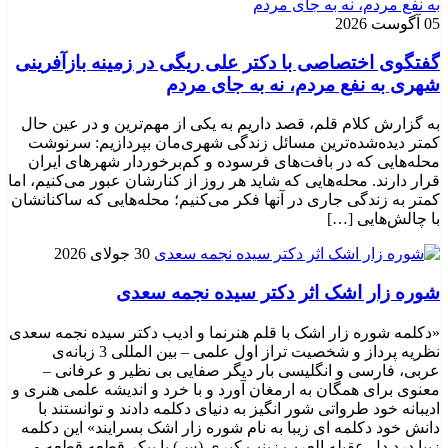
05 آگوست 2026
گفتگوی اختصاصی با دکتر علی ریگی در زمینه بازآفرینی
شهری به نفع مردم، نه به جای مردم
به گزارش کلام قلم، قصد داریم به یکی از مهم‌ترین و در عین حال
کمتر دیده‌شده‌ترین مسائل زندگی شهری‌مان بپردازیم: سرنوشت
محله‌هایی که در بافت‌های فرسوده و کم‌برخوردار شهرهای ایران
قرار دارند. محله‌هایی که شاید هر روز از کنارشان عبور می‌کنیم، اما
کمتر به زندگی جاری در آنها فکر می‌کنیم؛ محله‌هایی که ساکنانشان
با چالش‌هایی […]
30 جولای 2026
شوره زار اشک اثر دکتر سیده نجمه سعدی
«دکلمه شوره زار اشک با قلم هنرنما و ادیب دکتر سیده نجمه سعدی
نظریه پرداز و شخصیت تراز اول علمی – بین المللی 3 زبانه‌ی
عربی، فارسی و انگلیسی بار دیگر صفایی بی نظیر و عرفانی –
معنوی برای همگان به ارمغان آورد و با خرد و اندیشه علمی هنری و
ادیبانه خود طرواتی شور انگیز به دنیای دکلمه دادند و توانستند با
دانش خود دکلمه ای زیبا به نام شوره زار اشک بسرایند» این دکلمه
زیبا درد دل عقیله العرب زینب کبری (س) با پیکر قطعه قطعه و