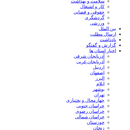
سلامت و بهداشت
کار و اشتغال
حقوقی و قضایی
گردشگری
ورزشی
بین الملل
ارسال مطلب
یادداشت
گزارش و گفتگو
اخبار استان ها
آذربایجان شرقی
آذربایجان غربی
اردبیل
اصفهان
البرز
ایلام
بوشهر
تهران
چهارمحال و بختیاری
خراسان جنوبی
خراسان رضوی
خراسان شمالی
خوزستان
زنجان