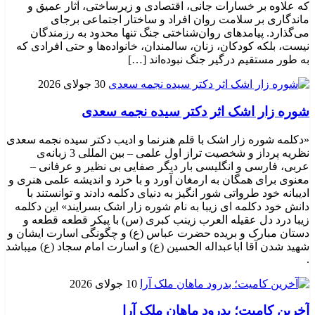
که علاوه بر خسارات جانی، اقتصادی و زیرساختی، آثار عمیق و
ماندگاری بر سلامت روان افراد و ساختار اجتماعی برجای
می‌گذارد. پیامدهای روان‌شناختی جنگ تنها محدود به رزمندگان
نیست، بلکه کودکان، زنان، سالمندان، خانواده‌ها و حتی افرادی که
به طور مستقیم درگیر جنگ نبوده‌اند […]
30 جولای 2026
شوره زار اشک اثر دکتر سیده نجمه سعدی
«دکلمه شوره زار اشک با قلم هنرنما و ادیب دکتر سیده نجمه سعدی
نظریه پرداز و شخصیت تراز اول علمی – بین المللی 3 زبانه‌ی
عربی، فارسی و انگلیسی بار دیگر صفایی بی نظیر و عرفانی –
معنوی برای همگان به ارمغان آورد و با خرد و اندیشه علمی هنری و
ادیبانه خود طرواتی شور انگیز به دنیای دکلمه دادند و توانستند با
دانش خود دکلمه ای زیبا به نام شوره زار اشک بسرایند» این دکلمه
زیبا درد دل عقیله العرب زینب کبری (س) با پیکر قطعه قطعه و
دستان مبارک و بریده حضرت عباس (ع) و چگونگی اسارت ایشان و
شهید شدن آقا اباعبداله الحسین (ع) و اسارت امام سجاد (ع) میباشد
.
10 جولای 2026
​آخرین کامیت؛ بدرود ماهان ملک آرا