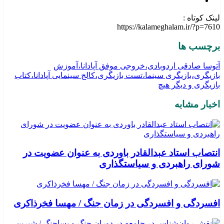
لینک کوتاه :
https://kalameghalam.ir/?p=7610
برچسب ها
آتوسا صادقی اردوبادی،خروجی موفق آپادانا،آموزش
بازیگری،بازیگری سینما،تست بازیگری،کالج سینمایی آپادانا،کتاب
بازیگری و دیگر هیچ
اخبار مشابه
انتصاب استاد عبدالقادر باوردی به عنوان عضویت در
شورای راهبردی و سیاستگذاری
افسردگی و افسردگی در زمان جنگ / مهسا فخرذاکری