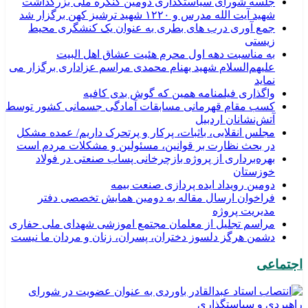
جلسه شورای سیاستگذاری دومین کنگره ملی بزرگداشت
شهید آیت الله مدرس و ۱۲۲۰ شهید ترشیز کهن برگزار شد
جمع آوری درب های بطری به عنوان یک کنشگری محیط
زیستی
به مناسبت دهه اول محرم هئیت عشاق اهل البیت
علیهم‌السلام شهید بهنام محمدی مراسم عزاداری برگزار می
نماید
واگذاری فیلمنامه همین که گوش بدی کافیه
کسب مقام قهرمانی مسابقات آمادگی جسمانی کشور توسط
آتش‌نشانان اردبیل
مجلس انقلابی، باثبات، پرکار و پرتحرک داریم/ عمده مشکل
در بحث نظارت بر قوانین، مسئولین و مشکلات مردم است
بهره‌برداری از پروژه بازچرخانی پساب صنعتی در فولاد
خوزستان
دومین رویداد ایده پردازی صنعت بیمه
فراخوان ارسال مقاله به دومین همایش تخصصی دفتر
مدیریت پروژه
مراسم تجلیل از معلمان مجتمع اموزشی شهدای ملی حفاری
دشمن هرگز دلسوز دختران، پسران، زنان و مردان ما نیست
اجتماعی