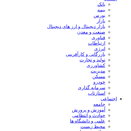
بانک
بیمه
بورس
بازار
بازار دیجیتال و ارز های دیجیتال
صنعت و معدن
فناوری
ارتباطات
انرژی
بازرگانی و کارآفرینی
تولید و تجارت
کشاورزی
مدیریت
مسکن
خودرو
سرمایه گذاری
استارتاپ
اجتماعی
جامعه
آموزش و پرورش
حوادث و انتظامی
علمی و دانشگاه ها
محیط زیست