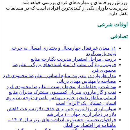
ورزش زورخانه‌ای و مهارت‌های فردی بررسی خواهد شد.
سرپرست داوران یکی از کلیدی‌ترین افرادی است که در مسابقات
نقش دارد.
اوقات شرعی
تصادفی
۱۱ معدن غیرفعال چهارمحال و بختیاری امسال به چرخه
تولید بازمی‌گردد
بررسی مراحل استقرار مدیریت یکپارچه منابع
فروتنی، ویژگی مشترک تمام انسان‌های بزرگ – علیرضا
محمودی فرد
مدل هاروارد در مدیریت منابع انسانی – علیرضا محمودی فرد
مصاحبه با مهندس مهدی دریانی
بهداشت و حفاظت از محیط زیست – علیرضا محمودی فرد
نفت و گاز مارون، میزبان کمیسیون مشترک مدیران منابع
انسانی مناطق نفتخیز جنوب مهندس ناصری: توجه به نیروی
انسانی عملیاتی یک “الزام” است
سواپ ارزی آرژانتین و چین برای حذف دلار/ سرعت کاهش
دلار در ذخایر ارزی جهان ۱۰ برابر شد
فراخوان نخستین جشنواره یادداشت‌های برتر سال ۱۴۰۳ –
ماهنامه فرا اقتصاد بین‌الملل