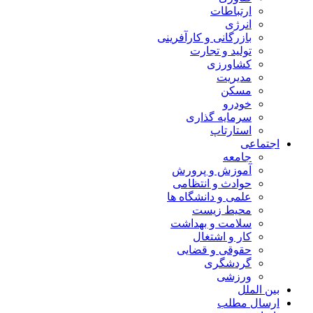
ارتباطات
انرژی
بازرگانی و کارآفرینی
تولید و تجارت
کشاورزی
مدیریت
مسکن
خودرو
سرمایه گذاری
استارتاپ
اجتماعی
جامعه
آموزش و پرورش
حوادث و انتظامی
علمی و دانشگاه ها
محیط زیست
سلامت و بهداشت
کار و اشتغال
حقوقی و قضایی
گردشگری
ورزشی
بین الملل
ارسال مطلب