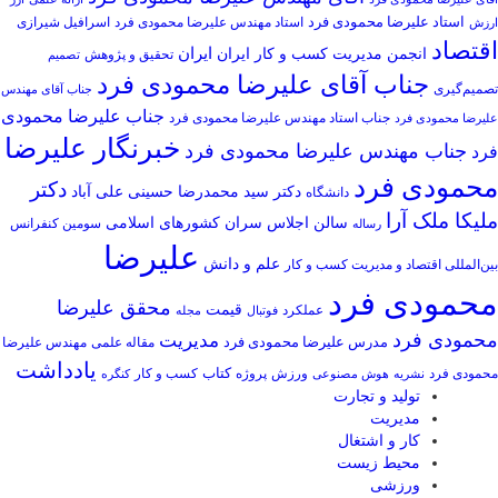
استاد علیرضا محمودی فرد
استاد مهندس علیرضا محمودی فرد
ارزش
اسرافیل شیرازی
اقتصاد
انجمن مدیریت کسب و کار ایران
ایران
تحقیق و پژوهش
تصمیم
جناب آقای علیرضا محمودی فرد
تصمیم‌گیری
جناب آقای مهندس
جناب علیرضا محمودی
جناب استاد مهندس علیرضا محمودی فرد
علیرضا محمودی فرد
خبرنگار علیرضا
جناب مهندس علیرضا محمودی فرد
فرد
محمودی فرد
دکتر
دکتر سید محمدرضا حسینی علی آباد
دانشگاه
ملیکا ملک آرا
سالن اجلاس سران کشورهای اسلامی
سومین کنفرانس
رساله
علیرضا
علم و دانش
بین‌المللی اقتصاد و مدیریت کسب و کار
محمودی فرد
محقق علیرضا
قیمت
عملکرد
فوتبال
مجله
محمودی فرد
مدیریت
مدرس علیرضا محمودی فرد
مهندس علیرضا
مقاله علمی
یادداشت
کتاب
محمودی فرد
ورزش
کسب و کار
نشریه
هوش مصنوعی
پروژه
کنگره
تولید و تجارت
مدیریت
کار و اشتغال
محیط زیست
ورزشی