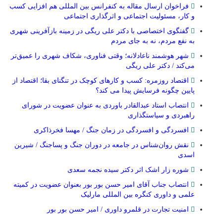
فراخوان ارسال مقاله به کنفرانس بین المللی هم افزایی کسب
و کار، مسئولیت اجتماعی و اثرگذاری اجتماعی
گفتگوی اختصاصی با دکتر علی ریگی در زمینه بازآفرینی شهری
به نفع مردم، نه به جای مردم
شهر هوشمند ناعادلانه؛ وقتی فناوری، شکاف شهری را عمیق‌تر
می‌کند / دکتر علی ریگی
اقتصاد روزمره: کسب‌ و کارهای کوچک در تنگنای بقا؛ اقتصاد از
پایین چگونه فرسایش پیدا می کند؟
انتصاب استاد عبدالقادر باوردی به عنوان عضویت در شورای
راهبردی و سیاستگذاری
افسردگی و افسردگی در زمان جنگ / مهسا فخرذاکری
نقش روان‌شناس در جامعه در دوران جنگ و پساجنگ / شیرین
اسدی
شوره زار اشک اثر دکتر سیده نجمه سعدی
انتصاب جناب آقای امیر حسن بور بور بعنوان عضویت در کمیته
علمی و داوری کنگره بین المللی مارلیک
امنیت تجارت در قلمرو داوری / امیر حسن بور بور