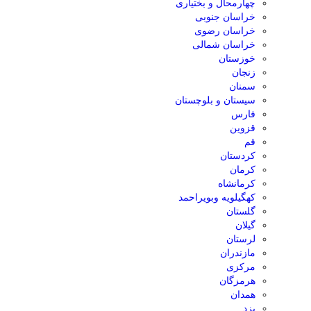
چهارمحال و بختیاری
خراسان جنوبی
خراسان رضوی
خراسان شمالی
خوزستان
زنجان
سمنان
سیستان و بلوچستان
فارس
قزوین
قم
کردستان
کرمان
کرمانشاه
کهگیلویه وبویراحمد
گلستان
گیلان
لرستان
مازندران
مرکزی
هرمزگان
همدان
یزد