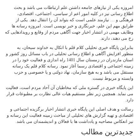
امروزه یکی از نیازهای جامعه داشتن علم ارتباطات می باشد و بحث
اطلاع رسانی نیز در کلیه امور اعم از سیاسی، اجتماعی، اقتصادی،
فرهتگی و … نیازمند علمی است که بتواند آن را انتقال دهد. یکی از
طرایق مهم این علم، خبرنگاری و خبر نویسی است. امروزه رسانه ها
وظایف مهمی در انتشار اخبار جهت آگاهی مردم از وقایع و رویدادهایی که
رخ می دهند، دارند.
بنابراین پایگاه خبری تحلیلی کلام قلم با اتکال به خداوند سبحان، به
منظور افزایش آگاهی و اطلاع رسانی تحلیلی در باب مسائل روز کشور و
استان مازندران در زمستان سال 1401 راه اندازی و فعالیت خود را در
زمینه اجتماعی و اقتصادی رسما آغاز نمود. رسانه کلام قلم یک رسانه
مستقل می باشد و به هیچ سازمان، نهاد دولتی و یا خصوصی و حزب
وابسته و مربوط نیست.
این پایگاه خبری در گستره ملی که مخاطبان آن آحاد مردم است، فعالیت
می نماید. همچنین زیر نظر مستقیم هیات عالی نظارت بر مطبوعات قرار
دارد.
رسالت و هدف اصلی این پایگاه خبری انتشار اخبار برگزیده اجتماعی و
اقتصادی و تهیه گزارش های تحلیلی از مباحث زمینه فعالیت این رسانه و
نیز انعکاس مصاحبه و یادداشت ها با فعالان و اندیشمندان می باشد.
جدیدترین مطالب