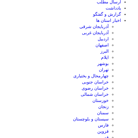
ارسال مطلب
یادداشت
گزارش و گفتگو
اخبار استان ها
آذربایجان شرقی
آذربایجان غربی
اردبیل
اصفهان
البرز
ایلام
بوشهر
تهران
چهارمحال و بختیاری
خراسان جنوبی
خراسان رضوی
خراسان شمالی
خوزستان
زنجان
سمنان
سیستان و بلوچستان
فارس
قزوین
قم