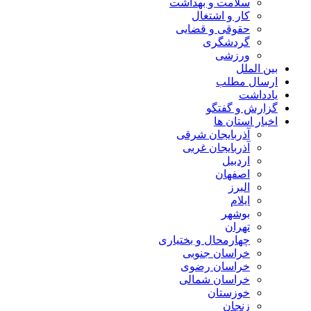
سلامت و بهداشت
کار و اشتغال
حقوقی و قضایی
گردشگری
ورزشی
بین الملل
ارسال مطلب
یادداشت
گزارش و گفتگو
اخبار استان ها
آذربایجان شرقی
آذربایجان غربی
اردبیل
اصفهان
البرز
ایلام
بوشهر
تهران
چهارمحال و بختیاری
خراسان جنوبی
خراسان رضوی
خراسان شمالی
خوزستان
زنجان