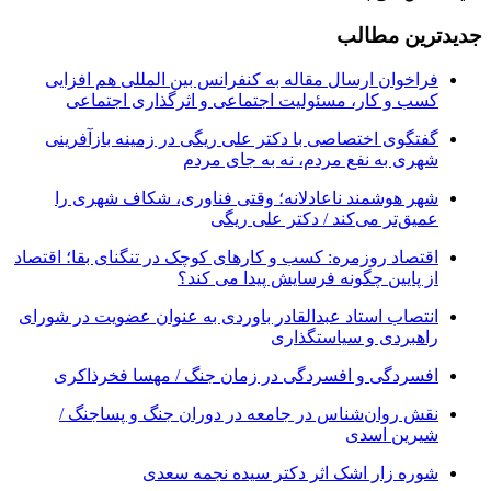
جدیدترین مطالب
فراخوان ارسال مقاله به کنفرانس بین المللی هم افزایی
کسب و کار، مسئولیت اجتماعی و اثرگذاری اجتماعی
گفتگوی اختصاصی با دکتر علی ریگی در زمینه بازآفرینی
شهری به نفع مردم، نه به جای مردم
شهر هوشمند ناعادلانه؛ وقتی فناوری، شکاف شهری را
عمیق‌تر می‌کند / دکتر علی ریگی
اقتصاد روزمره: کسب‌ و کارهای کوچک در تنگنای بقا؛ اقتصاد
از پایین چگونه فرسایش پیدا می کند؟
انتصاب استاد عبدالقادر باوردی به عنوان عضویت در شورای
راهبردی و سیاستگذاری
افسردگی و افسردگی در زمان جنگ / مهسا فخرذاکری
نقش روان‌شناس در جامعه در دوران جنگ و پساجنگ /
شیرین اسدی
شوره زار اشک اثر دکتر سیده نجمه سعدی