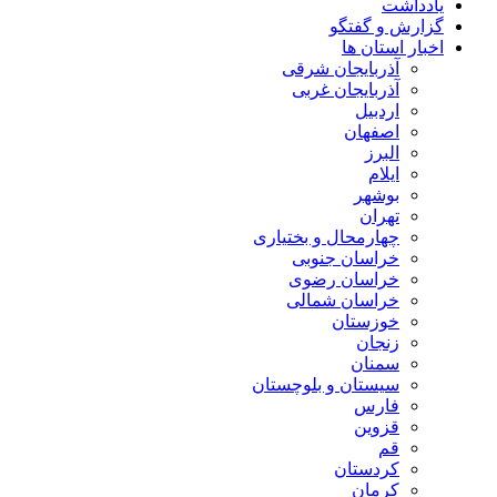
یادداشت
گزارش و گفتگو
اخبار استان ها
آذربایجان شرقی
آذربایجان غربی
اردبیل
اصفهان
البرز
ایلام
بوشهر
تهران
چهارمحال و بختیاری
خراسان جنوبی
خراسان رضوی
خراسان شمالی
خوزستان
زنجان
سمنان
سیستان و بلوچستان
فارس
قزوین
قم
کردستان
کرمان