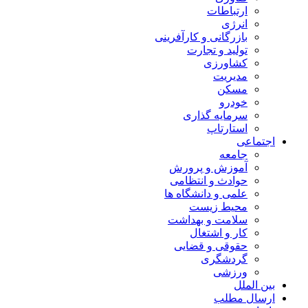
ارتباطات
انرژی
بازرگانی و کارآفرینی
تولید و تجارت
کشاورزی
مدیریت
مسکن
خودرو
سرمایه گذاری
استارتاپ
اجتماعی
جامعه
آموزش و پرورش
حوادث و انتظامی
علمی و دانشگاه ها
محیط زیست
سلامت و بهداشت
کار و اشتغال
حقوقی و قضایی
گردشگری
ورزشی
بین الملل
ارسال مطلب