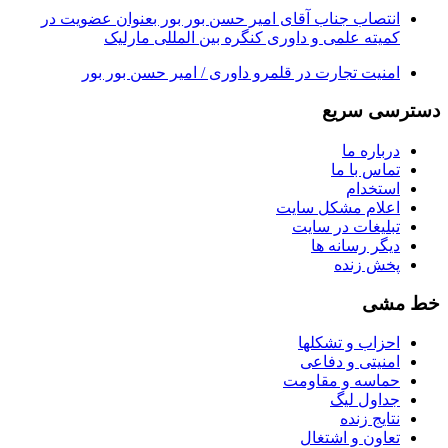
انتصاب جناب آقای امیر حسن بور بور بعنوان عضویت در
کمیته علمی و داوری کنگره بین المللی مارلیک
امنیت تجارت در قلمرو داوری / امیر حسن بور بور
دسترسی سریع
درباره ما
تماس با ما
استخدام
اعلام مشکل سایت
تبلیغات در سایت
ديگر رسانه ها
پخش زنده
خط مشی
احزاب و تشکلها
امنیتی و دفاعی
حماسه و مقاومت
جداول لیگ
نتایج زنده
تعاون و اشتغال