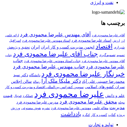
نفت و انرژی
برچسب ها
آقای مهندس علیرضا محمودی فرد
آقای علیرضا محمودی فرد
ارائه علمی
استاد علیرضا محمودی فرد
استاد مهندس علیرضا محمودی فرد
ارزش
اسرافیل
ارز
اقتصاد
انجمن مدیریت کسب و کار ایران
ایران
تحقیق و پژوهش
شیرازی
جناب آقای علیرضا محمودی فرد
تصمیم‌گیری
تصمیم
جناب
جناب
جناب استاد مهندس علیرضا محمودی فرد
آقای مهندس علیرضا محمودی فرد
جناب مهندس علیرضا محمودی فرد
علیرضا محمودی فرد
خبرنگار علیرضا محمودی فرد
دکتر سید
دانشگاه
دکتر ملیکا ملک آرا
محمدرضا حسینی علی آباد
سالن اجلاس
رساله
سران کشورهای اسلامی
سومین کنفرانس بین‌المللی اقتصاد و مدیریت کسب و کار
علیرضا محمودی فرد
علم و دانش
قیمت
عملکرد
فوتبال
محقق علیرضا محمودی فرد
مدرس علیرضا محمودی فرد
مجله
مدیریت
مهندس علیرضا محمودی فرد
ورزش
مقاله علمی
نشریه
هوش مصنوعی
یادداشت
کتاب
کسب و کار
پروژه
کنگره
تولید و تجارت