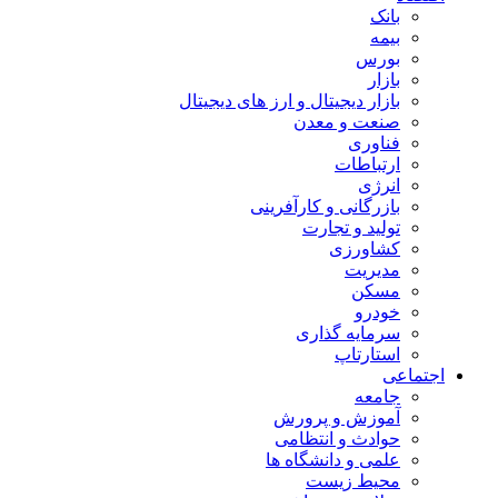
بانک
بیمه
بورس
بازار
بازار دیجیتال و ارز های دیجیتال
صنعت و معدن
فناوری
ارتباطات
انرژی
بازرگانی و کارآفرینی
تولید و تجارت
کشاورزی
مدیریت
مسکن
خودرو
سرمایه گذاری
استارتاپ
اجتماعی
جامعه
آموزش و پرورش
حوادث و انتظامی
علمی و دانشگاه ها
محیط زیست