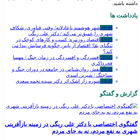
داشته باشند.
یادداشت ها
16:44
شهر هوشمند ناعادلانه؛ وقتی فناوری، شکاف
شهری را عمیق‌تر می‌کند / دکتر علی ریگی
19:25
اقتصاد روزمره: کسب‌ و کارهای کوچک در
تنگنای بقا؛ اقتصاد از پایین چگونه فرسایش پیدا می
کند؟
20:45
افسردگی و افسردگی در زمان جنگ / مهسا
فخرذاکری
20:41
نقش روان‌شناس در جامعه در دوران جنگ و
پساجنگ / شیرین اسدی
14:39
شوره زار اشک اثر دکتر سیده نجمه سعدی
گزارش و گفتگو
گفتگوی اختصاصی با دکتر علی ریگی در زمینه بازآفرینی
شهری به نفع مردم، نه به جای مردم