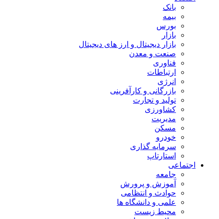
بانک
بیمه
بورس
بازار
بازار دیجیتال و ارز های دیجیتال
صنعت و معدن
فناوری
ارتباطات
انرژی
بازرگانی و کارآفرینی
تولید و تجارت
کشاورزی
مدیریت
مسکن
خودرو
سرمایه گذاری
استارتاپ
اجتماعی
جامعه
آموزش و پرورش
حوادث و انتظامی
علمی و دانشگاه ها
محیط زیست