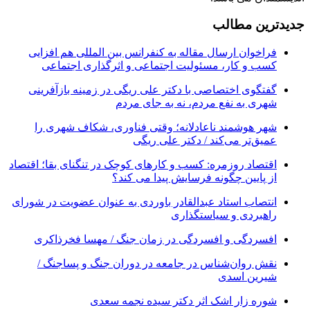
جدیدترین مطالب
فراخوان ارسال مقاله به کنفرانس بین المللی هم افزایی
کسب و کار، مسئولیت اجتماعی و اثرگذاری اجتماعی
گفتگوی اختصاصی با دکتر علی ریگی در زمینه بازآفرینی
شهری به نفع مردم، نه به جای مردم
شهر هوشمند ناعادلانه؛ وقتی فناوری، شکاف شهری را
عمیق‌تر می‌کند / دکتر علی ریگی
اقتصاد روزمره: کسب‌ و کارهای کوچک در تنگنای بقا؛ اقتصاد
از پایین چگونه فرسایش پیدا می کند؟
انتصاب استاد عبدالقادر باوردی به عنوان عضویت در شورای
راهبردی و سیاستگذاری
افسردگی و افسردگی در زمان جنگ / مهسا فخرذاکری
نقش روان‌شناس در جامعه در دوران جنگ و پساجنگ /
شیرین اسدی
شوره زار اشک اثر دکتر سیده نجمه سعدی