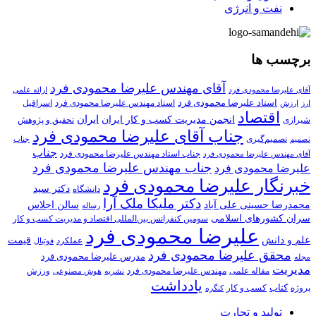
نفت و انرژی
برچسب ها
آقای مهندس علیرضا محمودی فرد
آقای علیرضا محمودی فرد
ارائه علمی
استاد علیرضا محمودی فرد
استاد مهندس علیرضا محمودی فرد
ارزش
اسرافیل
ارز
اقتصاد
انجمن مدیریت کسب و کار ایران
ایران
تحقیق و پژوهش
شیرازی
جناب آقای علیرضا محمودی فرد
تصمیم‌گیری
تصمیم
جناب
جناب
جناب استاد مهندس علیرضا محمودی فرد
آقای مهندس علیرضا محمودی فرد
جناب مهندس علیرضا محمودی فرد
علیرضا محمودی فرد
خبرنگار علیرضا محمودی فرد
دکتر سید
دانشگاه
دکتر ملیکا ملک آرا
محمدرضا حسینی علی آباد
سالن اجلاس
رساله
سران کشورهای اسلامی
سومین کنفرانس بین‌المللی اقتصاد و مدیریت کسب و کار
علیرضا محمودی فرد
علم و دانش
قیمت
عملکرد
فوتبال
محقق علیرضا محمودی فرد
مدرس علیرضا محمودی فرد
مجله
مدیریت
مهندس علیرضا محمودی فرد
ورزش
مقاله علمی
نشریه
هوش مصنوعی
یادداشت
کتاب
کسب و کار
پروژه
کنگره
تولید و تجارت