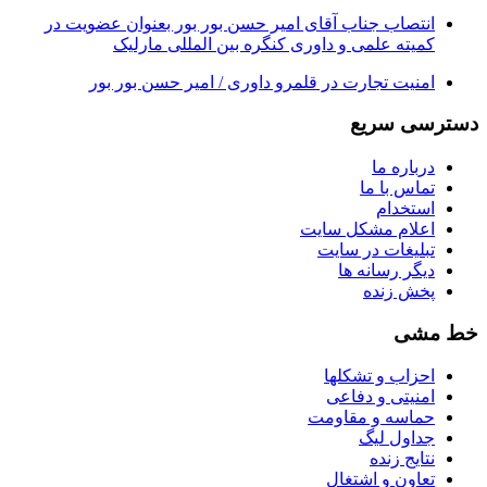
انتصاب جناب آقای امیر حسن بور بور بعنوان عضویت در
کمیته علمی و داوری کنگره بین المللی مارلیک
امنیت تجارت در قلمرو داوری / امیر حسن بور بور
دسترسی سریع
درباره ما
تماس با ما
استخدام
اعلام مشکل سایت
تبلیغات در سایت
ديگر رسانه ها
پخش زنده
خط مشی
احزاب و تشکلها
امنیتی و دفاعی
حماسه و مقاومت
جداول لیگ
نتایج زنده
تعاون و اشتغال