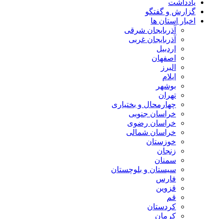
یادداشت
گزارش و گفتگو
اخبار استان ها
آذربایجان شرقی
آذربایجان غربی
اردبیل
اصفهان
البرز
ایلام
بوشهر
تهران
چهارمحال و بختیاری
خراسان جنوبی
خراسان رضوی
خراسان شمالی
خوزستان
زنجان
سمنان
سیستان و بلوچستان
فارس
قزوین
قم
کردستان
کرمان