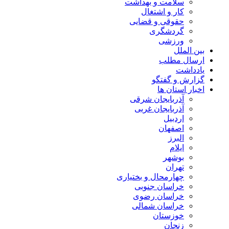
سلامت و بهداشت
کار و اشتغال
حقوقی و قضایی
گردشگری
ورزشی
بین الملل
ارسال مطلب
یادداشت
گزارش و گفتگو
اخبار استان ها
آذربایجان شرقی
آذربایجان غربی
اردبیل
اصفهان
البرز
ایلام
بوشهر
تهران
چهارمحال و بختیاری
خراسان جنوبی
خراسان رضوی
خراسان شمالی
خوزستان
زنجان