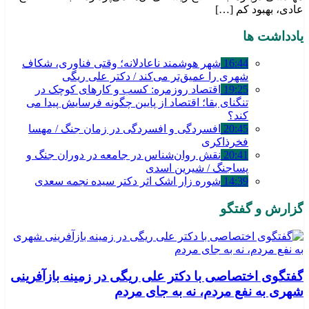
عادی، بهبود کم […]
یادداشت ها
16:44
شهر هوشمند ناعادلانه؛ وقتی فناوری، شکاف
شهری را عمیق‌تر می‌کند / دکتر علی ریگی
19:25
اقتصاد روزمره: کسب‌ و کارهای کوچک در
تنگنای بقا؛ اقتصاد از پایین چگونه فرسایش پیدا می
کند؟
20:45
افسردگی و افسردگی در زمان جنگ / مهسا
فخرذاکری
20:41
نقش روان‌شناس در جامعه در دوران جنگ و
پساجنگ / شیرین اسدی
14:39
شوره زار اشک اثر دکتر سیده نجمه سعدی
گزارش و گفتگو
گفتگوی اختصاصی با دکتر علی ریگی در زمینه بازآفرینی
شهری به نفع مردم، نه به جای مردم