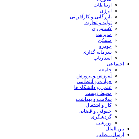
ارتباطات
انرژی
بازرگانی و کارآفرینی
تولید و تجارت
کشاورزی
مدیریت
مسکن
خودرو
سرمایه گذاری
استارتاپ
اجتماعی
جامعه
آموزش و پرورش
حوادث و انتظامی
علمی و دانشگاه ها
محیط زیست
سلامت و بهداشت
کار و اشتغال
حقوقی و قضایی
گردشگری
ورزشی
بین الملل
ارسال مطلب