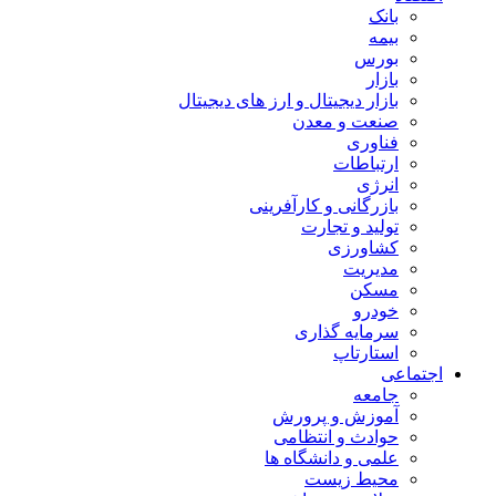
بانک
بیمه
بورس
بازار
بازار دیجیتال و ارز های دیجیتال
صنعت و معدن
فناوری
ارتباطات
انرژی
بازرگانی و کارآفرینی
تولید و تجارت
کشاورزی
مدیریت
مسکن
خودرو
سرمایه گذاری
استارتاپ
اجتماعی
جامعه
آموزش و پرورش
حوادث و انتظامی
علمی و دانشگاه ها
محیط زیست