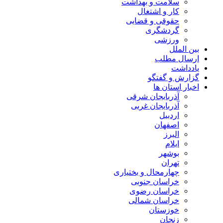
سلامت و بهداشت
کار و اشتغال
حقوقی و قضایی
گردشگری
ورزشی
بین الملل
ارسال مطلب
یادداشت
گزارش و گفتگو
اخبار استان ها
آذربایجان شرقی
آذربایجان غربی
اردبیل
اصفهان
البرز
ایلام
بوشهر
تهران
چهارمحال و بختیاری
خراسان جنوبی
خراسان رضوی
خراسان شمالی
خوزستان
زنجان