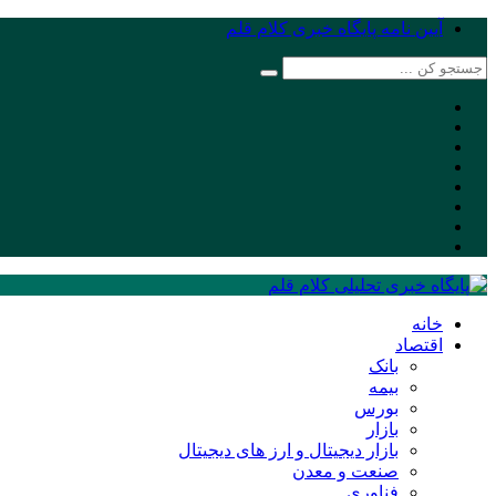
آیین نامه پایگاه خبری کلام قلم
خانه
اقتصاد
بانک
بیمه
بورس
بازار
بازار دیجیتال و ارز های دیجیتال
صنعت و معدن
فناوری