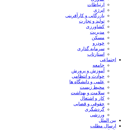
ارتباطات
انرژی
بازرگانی و کارآفرینی
تولید و تجارت
کشاورزی
مدیریت
مسکن
خودرو
سرمایه گذاری
استارتاپ
اجتماعی
جامعه
آموزش و پرورش
حوادث و انتظامی
علمی و دانشگاه ها
محیط زیست
سلامت و بهداشت
کار و اشتغال
حقوقی و قضایی
گردشگری
ورزشی
بین الملل
ارسال مطلب