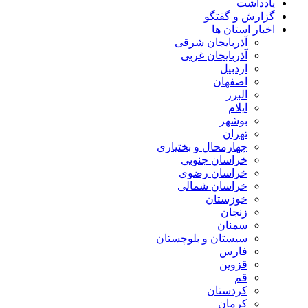
یادداشت
گزارش و گفتگو
اخبار استان ها
آذربایجان شرقی
آذربایجان غربی
اردبیل
اصفهان
البرز
ایلام
بوشهر
تهران
چهارمحال و بختیاری
خراسان جنوبی
خراسان رضوی
خراسان شمالی
خوزستان
زنجان
سمنان
سیستان و بلوچستان
فارس
قزوین
قم
کردستان
کرمان