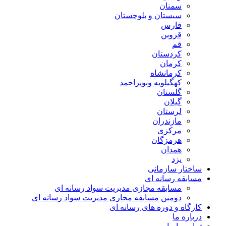
سمنان
سیستان و بلوچستان
فارس
قزوین
قم
کردستان
کرمان
کرمانشاه
کهگیلویه وبویراحمد
گلستان
گیلان
لرستان
مازندران
مرکزی
هرمزگان
همدان
یزد
ساختار سازمانی
مسابقه رسانه ای
مسابقه مجازی مدیریت سواد رسانه ای
دومین مسابقه مجازی مدیریت سواد رسانه ای
کارگاه و دوره های رسانه ای
درباره ما