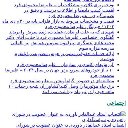
بودجه‌ريزی کلان و مشکلات آن – علیرضا محمودی فرد
اهمیت کسب داده‌ها و اطلاعات درست و دقیق در
تصمیم‌گیری – علیرضا محمودی فرد
قیمت و مشخصات مربوط به بازار فلزات پایه در ۳۰م دی ماه
۱۴۰۳ / خبرنگار: علیرضا محمودی فرد
شهیدی که به علت لو ندادن عملیات، زنده سرش را بریدند
گفتگوی اختصاصی علیرضا محمودی فرد با جناب آقای دکتر
محمد هادی عسگری، پیرامون سومین همایش بین المللی
مدرسه هزاره سوم
ارائه خدمات حقوقی مبتنی بر هوش مصنوعی با پلتفرم
هوشمند
ارزش‌های کلیدی در سازمان – علیرضا محمودی فرد
۱۰ تا از خودروهای سریع برتر جهان در سال ۲۰۲۴ – علیرضا
محمودی فرد
مطالعه‌ای درخصوص گیاه آویشن – علیرضا محمودی فرد
برق چاه موتورها را وصل کنید/کشاورزان نتیجه زحمات ۱۰
ماهه خود را در تیرماه برداشت می کنند
اجتماعی
انتصاب استاد عبدالقادر باوردی به عنوان عضویت در شورای