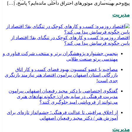
پیچ‌وخم بهینه‌سازی موتورهای احتراق داخلی مانده‌ایم؟ پاسخ، […]
مدیریت
اقتصاد روزمره: کسب‌ و کارهای کوچک در تنگنای بقا؛ اقتصاد از
پایین چگونه فرسایش پیدا می کند؟
پنجمین جشنواره پژوهشگران برتر و منتخب شرکت فناوری و
مهندسی پرتو صنعت طلایی
مصاحبه با عضو کمسیون بهبود فضای کسب و کار اتاق
بازرگانی استان اصفهان پیرامون اقتصاد هنر نیازمند بازنگری
جدی است!
گفتگوی اختصاصی با دکتر مجید رفیعیان اصفهانی پیرامون
مدیریت فرهنگی در سایه بحران: چگونه نهادهای هنری
می‌توانند از فروپاشی امید جلوگیری کنند؟
از اخلاق مراقبتی تا عدالت فرهنگی؛ چشم‌انداز تازه‌ای برای
آموزش هنر / دکتر مجید رفیعیان اصفهانی
مدیریت