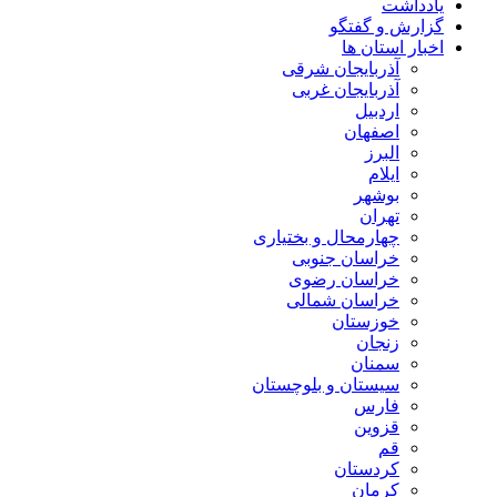
یادداشت
گزارش و گفتگو
اخبار استان ها
آذربایجان شرقی
آذربایجان غربی
اردبیل
اصفهان
البرز
ایلام
بوشهر
تهران
چهارمحال و بختیاری
خراسان جنوبی
خراسان رضوی
خراسان شمالی
خوزستان
زنجان
سمنان
سیستان و بلوچستان
فارس
قزوین
قم
کردستان
کرمان