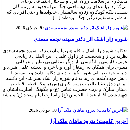
ماندگاری بر سلامت روان افراد و ساختار اجتماعی برجای
می‌گذارد. پیامدهای روان‌شناختی جنگ تنها محدود به رزمندگان
نیست، بلکه کودکان، زنان، سالمندان، خانواده‌ها و حتی افرادی که
به طور مستقیم درگیر جنگ نبوده‌اند […]
30 جولای 2026
شوره زار اشک اثر دکتر سیده نجمه سعدی
«دکلمه شوره زار اشک با قلم هنرنما و ادیب دکتر سیده نجمه سعدی
نظریه پرداز و شخصیت تراز اول علمی – بین المللی 3 زبانه‌ی
عربی، فارسی و انگلیسی بار دیگر صفایی بی نظیر و عرفانی –
معنوی برای همگان به ارمغان آورد و با خرد و اندیشه علمی هنری و
ادیبانه خود طرواتی شور انگیز به دنیای دکلمه دادند و توانستند با
دانش خود دکلمه ای زیبا به نام شوره زار اشک بسرایند» این دکلمه
زیبا درد دل عقیله العرب زینب کبری (س) با پیکر قطعه قطعه و
دستان مبارک و بریده حضرت عباس (ع) و چگونگی اسارت ایشان و
شهید شدن آقا اباعبداله الحسین (ع) و اسارت امام سجاد (ع) میباشد
.
10 جولای 2026
​آخرین کامیت؛ بدرود ماهان ملک آرا