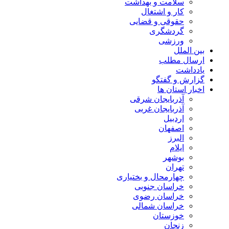
سلامت و بهداشت
کار و اشتغال
حقوقی و قضایی
گردشگری
ورزشی
بین الملل
ارسال مطلب
یادداشت
گزارش و گفتگو
اخبار استان ها
آذربایجان شرقی
آذربایجان غربی
اردبیل
اصفهان
البرز
ایلام
بوشهر
تهران
چهارمحال و بختیاری
خراسان جنوبی
خراسان رضوی
خراسان شمالی
خوزستان
زنجان