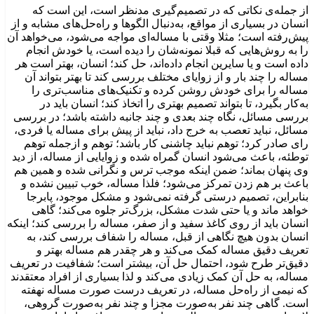
از جمله‌ی نکاتی که در تصمیم‌گیری مدنظر است، این است که
انسان در بسیاری از مواقع، به‌دنبال الگوها و راه‌حل‌های مشابه و از
پیش‌رفته است؛ مثلا وقتی با مساله‌ای مواجه می‌شود، می‌خواهد آن
را به روش‌هایی که قبلا نمونه‌شان را دیده است، یا خودش انجام
داده است و یا سایرین انجام داده‌اند، حل کند؛ انسان، بهتر است هر
مساله را چند بار و از زوایای مختلف بررسی کند تا بهتر بتواند آن
مساله را برای خودش روشن کرده و تکنیک‌های مناسب‌تری را
به‌کار بگیرد، تا بتواند تصمیم بهتری را اتخاذ کند؛ انسان باید در
بررسی مسائل، نگاه چند بعدی و چند جانبه داشته باشد؛ در بررسی
مسائل، نباید تعصب به خرج داد، نباید از پیش برای مساله یا فردی،
رای صادر کرد؛ توهم نباید چاشنی کار باشد؛ توهم و ازجمله توهم
توطئه، باعث می‌شود انسان گمراه شده و زوایایی از مساله، از دید
وی پنهان بماند؛ ضمن اینکه موجب ترس و نگرانی شده و همین هم
باعث بر هم زدن تمرکز می‌شود؛ فلذا مساله، خوب تبیین نشده و
بنابراین، تصمیم درستی گرفته نمی‌شود و مشکل موجود، پابرجا
خواهد ماند و یا حتی شدت مشکل، بزرگ‌تر جلوه می‌کند؛ گاهی
انسان باید از روی کاغذ سفید و از صفر، مساله را بررسی کند؛ اینکه
انسان بدون هیچ نگاهی از قبل، مساله را شفاف بررسی کند، به
تعریف دقیق مساله کمک می‌کند و هر چقدر هم مساله بهتر و
دقیق‌تر طرح شود، احتمال حل آن، بیشتر است؛ شفافیت در تعریف
مساله، به حل آن کمک زیادی می‌کند و لذا بسیاری از افراد معتقدند
که نیمی از راه‌حل مساله، در تعریف درست صورت مساله نهفته
است. گاهی چند نفر به‌صورت مجزا و چند نفر به‌صورت گروهی،