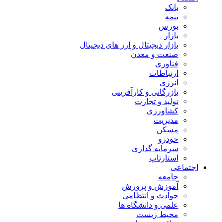
بانک
بیمه
بورس
بازار
بازار دیجیتال و ارز های دیجیتال
صنعت و معدن
فناوری
ارتباطات
انرژی
بازرگانی و کارآفرینی
تولید و تجارت
کشاورزی
مدیریت
مسکن
خودرو
سرمایه گذاری
استارتاپ
اجتماعی
جامعه
آموزش و پرورش
حوادث و انتظامی
علمی و دانشگاه ها
محیط زیست