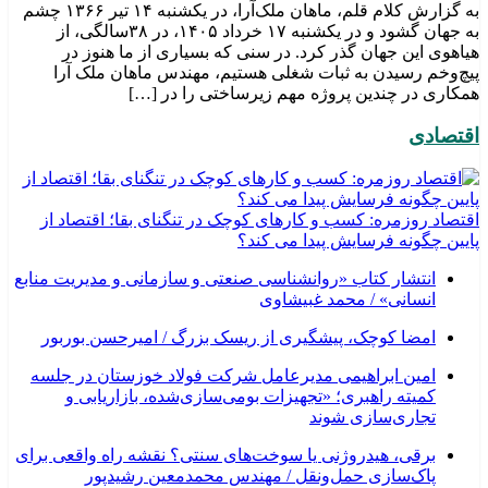
به گزارش کلام قلم، ماهان ملک‌آرا، در یکشنبه ۱۴ تیر ۱۳۶۶ چشم
به جهان گشود و در یکشنبه ۱۷ خرداد ۱۴۰۵، در ۳۸سالگی، از
هیاهوی این جهان گذر کرد. در سنی که بسیاری از ما هنوز در
پیچ‌وخم رسیدن به ثبات شغلی هستیم، مهندس ماهان ملک آرا
همکاری در چندین پروژه مهم زیرساختی را در […]
اقتصادی
اقتصاد روزمره: کسب‌ و کارهای کوچک در تنگنای بقا؛ اقتصاد از
پایین چگونه فرسایش پیدا می کند؟
انتشار کتاب «روانشناسی صنعتی و سازمانی و مدیریت منابع
انسانی» / محمد غبیشاوی
امضا کوچک، پیشگیری از ریسک بزرگ / امیرحسن بوربور
امین ابراهیمی مدیرعامل شرکت فولاد خوزستان در جلسه
کمیته راهبری؛ «تجهیزات بومی‌سازی‌شده، بازاریابی و
تجاری‌سازی شوند
برقی، هیدروژنی یا سوخت‌های سنتی؟ نقشه راه واقعی برای
پاک‌سازی حمل‌ونقل / مهندس محمدمعین رشیدپور