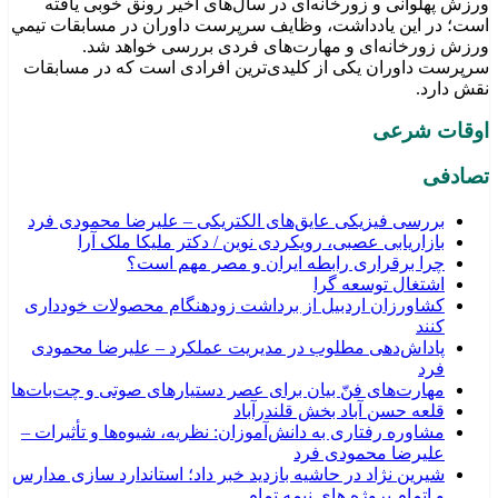
ورزش پهلوانی و زورخانه‌ای در سال‌های اخیر رونق خوبی یافته
است؛ در این یادداشت، وظایف سرپرست داوران در مسابقات تیمي
ورزش زورخانه‌ای و مهارت‌های فردی بررسی خواهد شد.
سرپرست داوران یکی از کلیدی‌ترین افرادی است که در مسابقات
نقش دارد.
اوقات شرعی
تصادفی
بررسی فیزیکی عایق‌های الکتریکی – علیرضا محمودی فرد
بازاریابی عصبی، رویکردی نوین / دکتر ملیکا ملک آرا
چرا برقراری رابطه ایران و مصر مهم است؟
اشتغال توسعه گرا
کشاورزان اردبیل از برداشت زودهنگام محصولات خودداری
کنند
پاداش‌دهی مطلوب در مدیریت عملکرد – علیرضا محمودی
فرد
مهارت‌های فنّ بیان برای عصر دستیارهای صوتی و چت‌بات‌ها
قلعه حسن آباد بخش قلندرآباد
مشاوره رفتاری به دانش‌آموزان: نظریه، شیوه‌ها و تأثیرات –
علیرضا محمودی فرد
شیرین نژاد در حاشیه بازدید خبر داد؛ استاندارد سازی مدارس
و اتمام پروژه های نیمه تمام