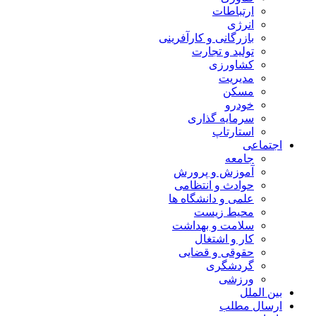
ارتباطات
انرژی
بازرگانی و کارآفرینی
تولید و تجارت
کشاورزی
مدیریت
مسکن
خودرو
سرمایه گذاری
استارتاپ
اجتماعی
جامعه
آموزش و پرورش
حوادث و انتظامی
علمی و دانشگاه ها
محیط زیست
سلامت و بهداشت
کار و اشتغال
حقوقی و قضایی
گردشگری
ورزشی
بین الملل
ارسال مطلب