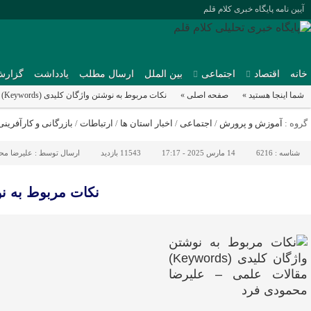
آیین نامه پایگاه خبری کلام قلم
خانه
اقتصاد
اجتماعی
بین الملل
ارسال مطلب
یادداشت
گزارش
شما اینجا هستید »
صفحه اصلی »
نکات مربوط به نوشتن واژگان کلیدی (Keywords) مقالات علمی – علیرضا محمودی فرد
گروه :
آموزش و پرورش
/
اجتماعی
/
اخبار استان ها
/
ارتباطات
/
بازرگانی و کارآفرینی
شناسه :
6216
14 مارس 2025 - 17:17
11543 بازدید
ارسال توسط :
علیرضا مح
نکات مربوط به نوشتن واژگان کلیدی (