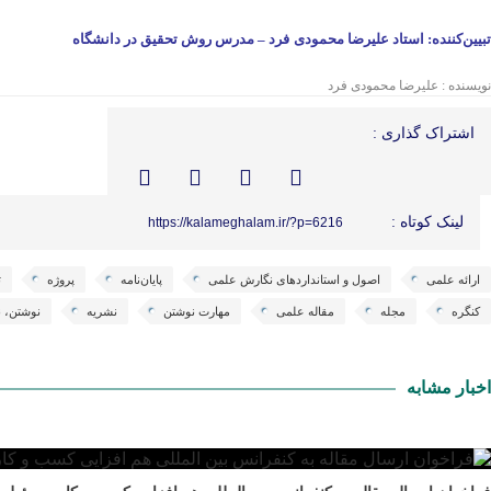
تبیین‌کننده: استاد علیرضا محمودی
فرد
–
مدرس روش تحقیق در دانشگاه
نویسنده : علیرضا محمودی فرد
اشتراک گذاری :
لینک کوتاه :
https://kalameghalam.ir/?p=6216
ارائه علمی
اصول و استانداردهای نگارش علمی
پایان‌نامه
پروژه
ت
کنگره
مجله
مقاله علمی
مهارت نوشتن
نشریه
نوشتن، 
اخبار مشابه