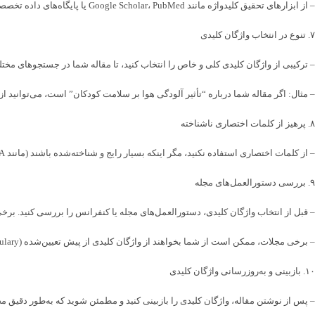
– از ابزارهای تحقیق کلیدواژه مانند Google Scholar، PubMed یا پایگاه‌های داده تخصصی، برای شناسایی واژگان پرکاربرد استفاده کنید.
۷. تنوع در انتخاب واژگان کلیدی
– ترکیبی از واژگان کلیدی کلی و خاص را انتخاب کنید، تا مقاله شما در جستجوهای مخت
– مثال: اگر مقاله شما درباره “تأثیر آلودگی هوا بر سلامت کودکان” است، می‌توانید 
۸. پرهیز از کلمات اختصاری ناشناخته
– از کلمات اختصاری استفاده نکنید، مگر اینکه بسیار رایج و شناخته‌شده باشند (مانند DNA یا AI). در غیر این صورت، از شکل کامل کلمه استفاده کنید.
۹. بررسی دستورالعمل‌های مجله
– قبل از انتخاب واژگان کلیدی، دستورالعمل‌های مجله یا کنفرانس را بررسی کنید. برخی
– برخی مجلات، ممکن است از شما بخواهند از واژگان کلیدی از پیش تعیین‌شده (controlled vocabulary) مانند MeSH در PubMed استفاده کنید.
۱۰. بازبینی و به‌روزرسانی واژگان کلیدی
– پس از نوشتن مقاله، واژگان کلیدی را بازبینی کنید و مطمئن شوید که به‌طور دقیق م