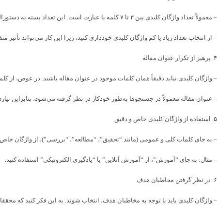
– معمولاً تعداد واژگان کلیدی بین ۳ تا ۷ کلمه یا عبارت است. این تعداد بسته به دستورالعمل مجله یا کنفرانس ممکن است متفاوت باشد (غالبا بین ۴ تا ۶ کلمه انتخاب می شود و یا این تعداد کلمه، مدنظر نشریات و کنفرانس هاست).
– از انتخاب تعداد زیاد یا کم واژگان کلیدی خودداری کنید، زیرا این کار می‌تواند تأثیر
۴. پرهیز از تکرار عنوان مقاله
– واژگان کلیدی نباید دقیقاً همان کلمات موجود در عنوان مقاله باشند. در عوض، از 
– عنوان مقاله معمولاً در جستجوها به‌طور خودکار در نظر گرفته می‌شود، بنابراین نیاز
۵. استفاده از واژگان کلیدی خاص و دقیق
– به جای کلمات کلی و عمومی (مانند “تحقیق”، “مطالعه”، “بررسی”)، از واژگان خاص 
– مثال: به جای “آموزش”، از “آموزش آنلاین” یا “یادگیری الکترونیکی” استفاده کنید.
۶. در نظر گرفتن مخاطبان هدف
– واژگان کلیدی باید با توجه به مخاطبان هدف، انتخاب شوند. به این فکر کنید که محقق