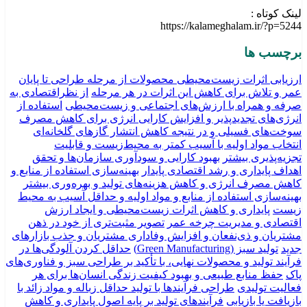
لینک کوتاه :
https://kalameghalam.ir/?p=5244
برچسب ها
ارزیابی اثرات زیست‌محیطی محصولات از مرحله طراحی تا پایان
عمر و تلاش برای کاهش این اثرات در هر مرحله
از نظراقتصادی به
صرفه و همراه با ارزش‌های اجتماعی و زیست‌محیطی
استفاده از
انرژی‌های تجدیدپذیر و افزایش کارایی انرژی برای کاهش مصرف
سوخت‌های فسیلی و در نتیجه کاهش انتشار گازهای گلخانه‌ای
انتخاب مواد اولیه با آسیب کمتر به محیط‌زیست و قابلیت
تجزیه‌پذیری بیشتر
بهبود کارایی و سودآوری سازمان‌ها و تحقق
اهداف پایداری و رشد اقتصادی پایدار
بهینه‌سازی استفاده از منابع و
کاهش مصرف انرژی و کاهش هزینه‌های تولید و بهره‌وری بیشتر
بهینه‌سازی استفاده از منابع و مواد اولیه و حداقل آسیب به محیط
زیست
پایداری و کاهش اثرات زیست‌محیطی و ایجاد ارزش
اقتصادی و مدیریت چرخه عمر
تصویر مثبت‌تری از خود در ذهن
مشتریان و ذی‌نفعان و افزایش وفاداری مشتریان و جذب بازارهای
جدید
تولید سبز (Green Manufacturing)
حداقل کردن آلودگی‌ها در
فرآیند تولید و محصولات نهایی، با تأکید بر طراحی سبز و فناوری‌های
پاک
حفظ منابع طبیعی و بهبود کیفیت زندگی انسان‌ها برای هر
فعالیت تولیدی
طراحی فرآیندها با تولید حداقل زباله و مواد زائد با
بازیافت یا بازیابی
فرآیندهای تولید بر پایه اصول پایداری و کاهش