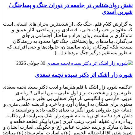
نقش روان‌شناس در جامعه در دوران جنگ و پساجنگ /
شیرین اسدی
به گزارش کلام قلم، جنگ یکی از شدیدترین بحران‌های انسانی است
که علاوه بر خسارات جانی، اقتصادی و زیرساختی، آثار عمیق و
ماندگاری بر سلامت روان افراد و ساختار اجتماعی برجای
می‌گذارد. پیامدهای روان‌شناختی جنگ تنها محدود به رزمندگان
نیست، بلکه کودکان، زنان، سالمندان، خانواده‌ها و حتی افرادی که
به طور مستقیم درگیر جنگ نبوده‌اند […]
30 جولای 2026
شوره زار اشک اثر دکتر سیده نجمه سعدی
«دکلمه شوره زار اشک با قلم هنرنما و ادیب دکتر سیده نجمه سعدی
نظریه پرداز و شخصیت تراز اول علمی – بین المللی 3 زبانه‌ی
عربی، فارسی و انگلیسی بار دیگر صفایی بی نظیر و عرفانی –
معنوی برای همگان به ارمغان آورد و با خرد و اندیشه علمی هنری و
ادیبانه خود طرواتی شور انگیز به دنیای دکلمه دادند و توانستند با
دانش خود دکلمه ای زیبا به نام شوره زار اشک بسرایند» این دکلمه
زیبا درد دل عقیله العرب زینب کبری (س) با پیکر قطعه قطعه و
دستان مبارک و بریده حضرت عباس (ع) و چگونگی اسارت ایشان و
شهید شدن آقا اباعبداله الحسین (ع) و اسارت امام سجاد (ع) میباشد