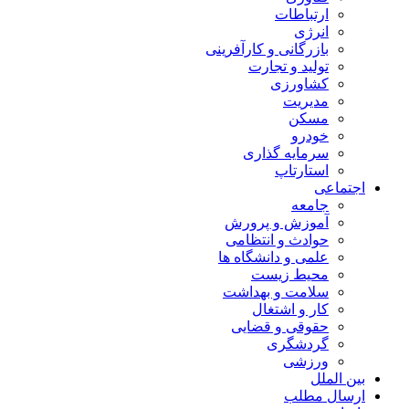
ارتباطات
انرژی
بازرگانی و کارآفرینی
تولید و تجارت
کشاورزی
مدیریت
مسکن
خودرو
سرمایه گذاری
استارتاپ
اجتماعی
جامعه
آموزش و پرورش
حوادث و انتظامی
علمی و دانشگاه ها
محیط زیست
سلامت و بهداشت
کار و اشتغال
حقوقی و قضایی
گردشگری
ورزشی
بین الملل
ارسال مطلب