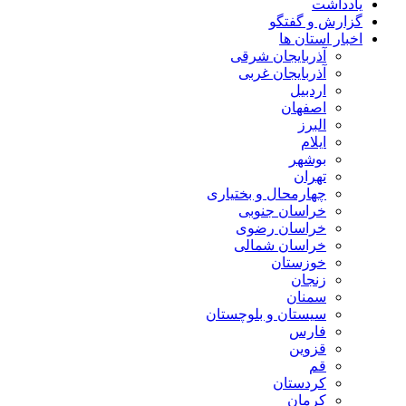
یادداشت
گزارش و گفتگو
اخبار استان ها
آذربایجان شرقی
آذربایجان غربی
اردبیل
اصفهان
البرز
ایلام
بوشهر
تهران
چهارمحال و بختیاری
خراسان جنوبی
خراسان رضوی
خراسان شمالی
خوزستان
زنجان
سمنان
سیستان و بلوچستان
فارس
قزوین
قم
کردستان
کرمان