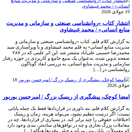
19 جولای 2026
انتشار کتاب «روانشناسی صنعتی و سازمانی و مدیریت
منابع انسانی» / محمد غبیشاوی
به گزارش کلام قلم، کتاب «روانشناسی صنعتی و سازمانی و
مدیریت منابع انسانی» به قلم محمد غبیشاوی و با ویراستاری سید
محمدرضا حسینی علی‌آباد منتشر شد. این اثر علمی که در ۲۸۷
صفحه تدوین شده، به‌عنوان یک منبع جامع و کاربردی در حوزه رفتار
سازمانی و مدیریت منابع انسانی، به بررسی ابعاد گوناگون
روانشناسی در […]
18
جولای 2026
امضا کوچک، پیشگیری از ریسک بزرگ / امیرحسن بوربور
به گزارش کلام قلم، بند داوری در قراردادها فقط یک جمله پایانی
نیست؛ اگر درست تنظیم نشود، می‌تواند هزینه، زمان و ریسک
اختلافات حقوقی را چند برابر کند. در بسیاری از قراردادها، چه در
معاملات بزرگ تجاری و چه در توافق‌های ساده‌تر، بندی وجود دارد
که معمولاً در پایان متن می‌آید و خیلی وقت‌ها هنگام […]