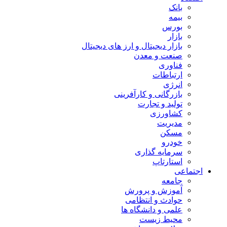
بانک
بیمه
بورس
بازار
بازار دیجیتال و ارز های دیجیتال
صنعت و معدن
فناوری
ارتباطات
انرژی
بازرگانی و کارآفرینی
تولید و تجارت
کشاورزی
مدیریت
مسکن
خودرو
سرمایه گذاری
استارتاپ
اجتماعی
جامعه
آموزش و پرورش
حوادث و انتظامی
علمی و دانشگاه ها
محیط زیست