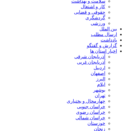
سلامت و بهداشت
کار و اشتغال
حقوقی و قضایی
گردشگری
ورزشی
بین الملل
ارسال مطلب
یادداشت
گزارش و گفتگو
اخبار استان ها
آذربایجان شرقی
آذربایجان غربی
اردبیل
اصفهان
البرز
ایلام
بوشهر
تهران
چهارمحال و بختیاری
خراسان جنوبی
خراسان رضوی
خراسان شمالی
خوزستان
زنجان