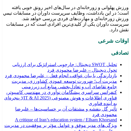
ورزش پهلوانی و زورخانه‌ای در سال‌های اخیر رونق خوبی یافته
است؛ در این یادداشت، وظایف سرپرست داوران در مسابقات تیمي
ورزش زورخانه‌ای و مهارت‌های فردی بررسی خواهد شد.
سرپرست داوران یکی از کلیدی‌ترین افرادی است که در مسابقات
نقش دارد.
اوقات شرعی
تصادفی
تحلیل SWOT دیجیتال: چارچوبی استراتژیک برای ارزیابی
تحول دیجیتال – علیرضا محمودی فرد
بازدارندگی با بیان عواقب انجام فعل – علیرضا محمودی فرد
مدیریت آب؛ ضرورت توسعه عمودی کشاورزی، مدیریت
جامع تقاضای آب و تعادل‌بخشی منابع آب زیرزمینی
کنفرانس سراسری پیشگامان نوآوری در مهندسی کامپیوتر،
فناوری اطلاعات و هوش مصنوعی (IT & AI 2025)؛ پنجره‌ای
به آینده فناوری
تأثیر گل بنفشه و مشتقات آن بر حساسیت‌ها – علیرضا
محمودی فرد
A critique of Iran’s education system / Elham Khorsand
ویژگی‌های مدیر موفق و عوامل مؤثر بر موفقیت در مدیریت
– علیرضا محمودی فرد