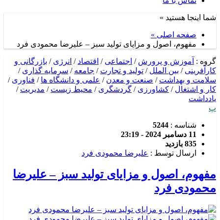
تماس با ما
شما اینجا هستید »
صفحه اصلی »
مفهوم، اصول و مزایای تولید سبز – علیرضا محمودی فرد
گروه :
آموزش و پرورش
/
اجتماعی
/
اقتصاد
/
انرژی
/
بازرگانی و
کارآفرینی
/
بین الملل
/
تولید و تجارت
/
جامعه
/
سرمایه گذاری
/
سلامت و بهداشت
/
صنعت و معدن
/
علمی و دانشگاه ها
/
فناوری
/
کار و اشتغال
/
کشاورزی
/
گردشگری
/
محیط زیست
/
مدیریت
/
یادداشت
پ
شناسه :
5244
11 دسامبر 2024 - 23:19
835 بازدید
ارسال توسط :
علیرضا محمودی فرد
مفهوم، اصول و مزایای تولید سبز – علیرضا
محمودی فرد