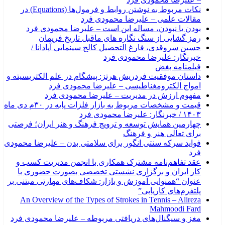
نکات مربوط به نوشتن روابط و فرمول‌ها (Equations) در
مقالات علمی – علیرضا محمودی فرد
بودن یا نبودن، مساله این است – علیرضا محمودی فرد
رمز گشایی از سنگ نگاره های ماقبل تاریخ فریمان‎
حسین سروقدی، فارغ التحصیل کالج سینمایی آپادانا /
خبرنگار: علیرضا محمودی فرد
فیلمنامه بغض
داستان موفقیت فردریش هرتز: پیشگام در علم الکتریسیته و
امواج الکترومغناطیسی – علیرضا محمودی فرد
مفهوم ارزش در مدیریت – علیرضا محمودی فرد
قیمت و مشخصات مربوط به بازار فلزات پایه در ۳۰م دی ماه
۱۴۰۳ / خبرنگار: علیرضا محمودی فرد
چهارمین همایش توسعه و ترویج فرهنگ و هنر ایران؛ فرصتی
برای تعالی هنر و فرهنگ
فواید سرکه سنتی انگور برای سلامتی بدن – علیرضا محمودی
فرد
عقد تفاهم‌نامه مشترک همکاری با انجمن مدیریت کسب و
کار ایران و برگزاری نشستی تخصصی بصورت حضوری با
عنوان “همنوایی آموزش و بازار: شکاف‌های مهارتی مبتنی بر
پلتفرم‌های کاریابی”
An Overview of the Types of Strokes in Tennis – Alireza
Mahmoodi Fard
مغز و سیگنال‌های دریافتی مربوطه – علیرضا محمودی فرد