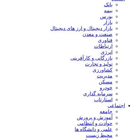
بانک
بیمه
بورس
بازار
بازار دیجیتال و ارز های دیجیتال
صنعت و معدن
فناوری
ارتباطات
انرژی
بازرگانی و کارآفرینی
تولید و تجارت
کشاورزی
مدیریت
مسکن
خودرو
سرمایه گذاری
استارتاپ
اجتماعی
جامعه
آموزش و پرورش
حوادث و انتظامی
علمی و دانشگاه ها
محیط زیست