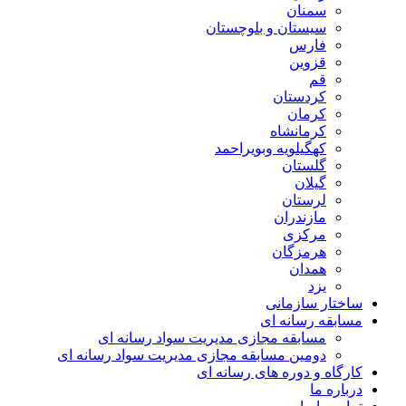
سمنان
سیستان و بلوچستان
فارس
قزوین
قم
کردستان
کرمان
کرمانشاه
کهگیلویه وبویراحمد
گلستان
گیلان
لرستان
مازندران
مرکزی
هرمزگان
همدان
یزد
ساختار سازمانی
مسابقه رسانه ای
مسابقه مجازی مدیریت سواد رسانه ای
دومین مسابقه مجازی مدیریت سواد رسانه ای
کارگاه و دوره های رسانه ای
درباره ما