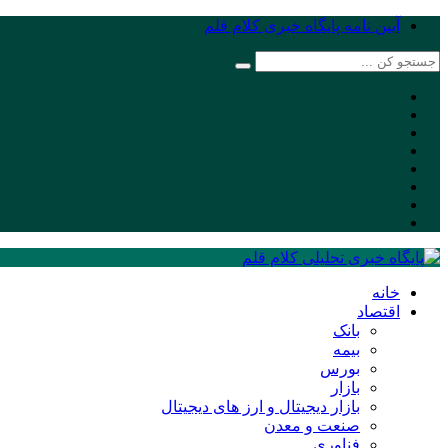
آیین نامه پایگاه خبری کلام قلم
خانه
اقتصاد
بانک
بیمه
بورس
بازار
بازار دیجیتال و ارز های دیجیتال
صنعت و معدن
فناوری