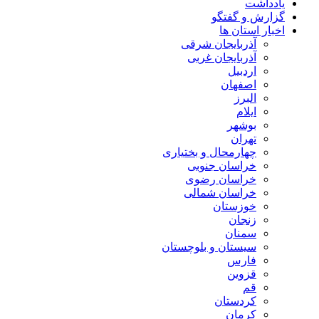
یادداشت
گزارش و گفتگو
اخبار استان ها
آذربایجان شرقی
آذربایجان غربی
اردبیل
اصفهان
البرز
ایلام
بوشهر
تهران
چهارمحال و بختیاری
خراسان جنوبی
خراسان رضوی
خراسان شمالی
خوزستان
زنجان
سمنان
سیستان و بلوچستان
فارس
قزوین
قم
کردستان
کرمان