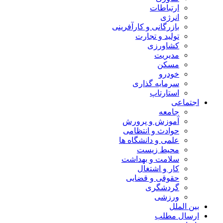
ارتباطات
انرژی
بازرگانی و کارآفرینی
تولید و تجارت
کشاورزی
مدیریت
مسکن
خودرو
سرمایه گذاری
استارتاپ
اجتماعی
جامعه
آموزش و پرورش
حوادث و انتظامی
علمی و دانشگاه ها
محیط زیست
سلامت و بهداشت
کار و اشتغال
حقوقی و قضایی
گردشگری
ورزشی
بین الملل
ارسال مطلب