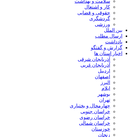
سلامت و بهداشت
کار و اشتغال
حقوقی و قضایی
گردشگری
ورزشی
بین الملل
ارسال مطلب
یادداشت
گزارش و گفتگو
اخبار استان ها
آذربایجان شرقی
آذربایجان غربی
اردبیل
اصفهان
البرز
ایلام
بوشهر
تهران
چهارمحال و بختیاری
خراسان جنوبی
خراسان رضوی
خراسان شمالی
خوزستان
زنجان