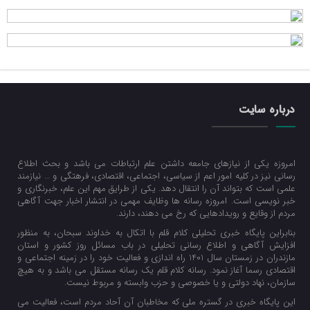
درباره سایت
امروزه یکی از نیازهای جامعه داشتن علم ارتباطات می باشد و بحث اطلاع
رسانی نیز در کلیه امور اعم از سیاسی، اجتماعی، اقتصادی، فرهتگی و … نیازمند
علمی است که بتواند آن را انتقال دهد. یکی از طرایق مهم این علم، خبرنگاری و
خبر نویسی است. امروزه رسانه ها وظایف مهمی در انتشار اخبار جهت آگاهی
مردم از وقایع و رویدادهایی که رخ می دهند، دارند.
بنابراین پایگاه خبری تحلیلی کلام قلم با اتکال به خداوند سبحان، به منظور
افزایش آگاهی و اطلاع رسانی تحلیلی در باب مسائل روز کشور و استان
مازندران در زمستان سال 1401 راه اندازی و فعالیت خود را در زمینه اجتماعی و
اقتصادی رسما آغاز نمود. رسانه کلام قلم یک رسانه مستقل می باشد و به هیچ
سازمان، نهاد دولتی و یا خصوصی و حزب وابسته و مربوط نیست.
این پایگاه خبری در گستره ملی که مخاطبان آن آحاد مردم است، فعالیت می