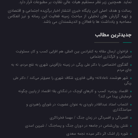
نماید. همچنین زیر نظر مستقیم هیات عالی نظارت بر مطبوعات قرار دارد.
رسالت و هدف اصلی این پایگاه خبری انتشار اخبار برگزیده اجتماعی و اقتصادی
و تهیه گزارش های تحلیلی از مباحث زمینه فعالیت این رسانه و نیز انعکاس
مصاحبه و یادداشت ها با فعالان و اندیشمندان می باشد.
جدیدترین مطالب
فراخوان ارسال مقاله به کنفرانس بین المللی هم افزایی کسب و کار، مسئولیت
اجتماعی و اثرگذاری اجتماعی
گفتگوی اختصاصی با دکتر علی ریگی در زمینه بازآفرینی شهری به نفع مردم، نه به
جای مردم
شهر هوشمند ناعادلانه؛ وقتی فناوری، شکاف شهری را عمیق‌تر می‌کند / دکتر علی
ریگی
اقتصاد روزمره: کسب‌ و کارهای کوچک در تنگنای بقا؛ اقتصاد از پایین چگونه
فرسایش پیدا می کند؟
انتصاب استاد عبدالقادر باوردی به عنوان عضویت در شورای راهبردی و
سیاستگذاری
افسردگی و افسردگی در زمان جنگ / مهسا فخرذاکری
نقش روان‌شناس در جامعه در دوران جنگ و پساجنگ / شیرین اسدی
شوره زار اشک اثر دکتر سیده نجمه سعدی