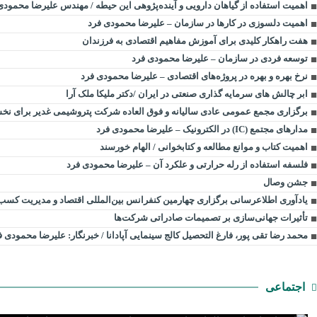
اهمیت استفاده از گیاهان دارویی و آینده‌پژوهی این حیطه / مهندس علیرضا محمودی
اهمیت دلسوزی در کارها در سازمان – علیرضا محمودی فرد
هفت راهکار کلیدی برای آموزش مفاهیم اقتصادی به فرزندان
توسعه فردی در سازمان – علیرضا محمودی فرد
نرخ بهره و بهره در پروژه‌های اقتصادی – علیرضا محمودی فرد
ابر چالش های سرمایه گذاری صنعتی در ایران /دکتر ملیکا ملک آرا
برگزاری مجمع عمومی عادی سالیانه و فوق العاده شرکت پتروشیمی غدیر برای نخست
مدارهای مجتمع (IC) در الکترونیک – علیرضا محمودی فرد
اهمیت کتاب و موانع مطالعه و کتابخوانی / الهام خورسند
فلسفه استفاده از رله حرارتی و علکرد آن – علیرضا محمودی فرد
جشن وصال
یادآوری اطلاعرسانی برگزاری چهارمین کنفرانس بین‌المللی اقتصاد و مدیریت کسب
تأثیرات جهانی‌سازی بر تصمیمات صادراتی شرکت‌ها
محمد رضا تقی پور، فارغ التحصیل کالج سینمایی آپادانا / خبرنگار: علیرضا محمودی ف
اجتماعی