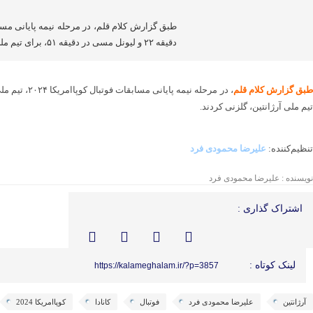
دقیقه ۲۲ و لیونل مسی در دقیقه ۵۱، برای تیم ملی آرژانتین، گلزنی کردند. تنظیم‌کننده: علیرضا محمودی […]
بق گزارش کلام قلم
تیم ملی آرژانتین، گلزنی کردند.
تنظیم‌کننده:
علیرضا محمودی فرد
نویسنده : علیرضا محمودی فرد
اشتراک گذاری :
لینک کوتاه :
https://kalameghalam.ir/?p=3857
آرژانتین
علیرضا محمودی فرد
فوتبال
کانادا
کوپاامریکا 2024