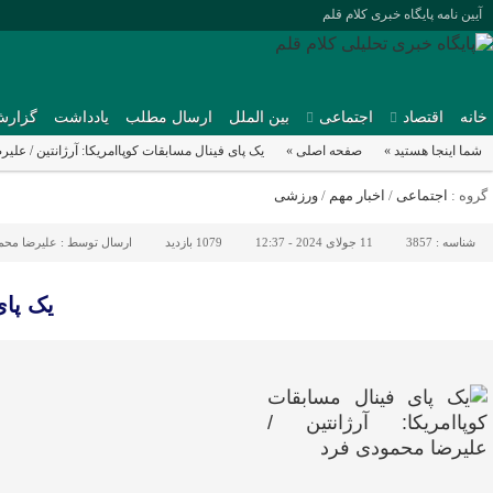
آیین نامه پایگاه خبری کلام قلم
خانه
اقتصاد
اجتماعی
بین الملل
ارسال مطلب
یادداشت
گزارش
شما اینجا هستید »
صفحه اصلی »
یک پای فینال مسابقات کوپاامریکا: آرژانتین / علی
گروه :
اجتماعی
/
اخبار مهم
/
ورزشی
شناسه :
3857
11 جولای 2024 - 12:37
1079 بازدید
ارسال توسط :
علیرضا محم
یک پای