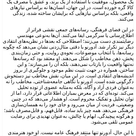
یک محصول، موفقیت با استفاده از یک برند، و عشق با مصرف یک
کالا گره خورده است. در این جهان، انسان‌ها نه براساس نیازهای
واقعی، بلکه براساس نیازهایی که برایشان ساخته شده، زندگی
می‌کنند.
در این فضای فرهنگی، رسانه‌های جمعی نقشی فراتر از
اطلاع‌رسانی یا سرگرمی ایفا می‌کنند. آن‌ها به‌نوعی مهندسیِ
رضایتمندی دست می‌زنند؛ اصطلاحی که بعدها در نظریه‌های انتقادی
دیگر نیز تکرار شد. آدورنو با دقتی مثال‌زدنی نشان می‌دهد که چگونه
رسانه‌ها، با انتخاب موضوعات، نحوه‌ي روایت، و حتی زمان‌بندی
پخش، ذهن مخاطب را شکل می‌دهند. او معتقد بود که رسانه‌ها
نه‌تنها واقعیت را بازتاب نمی‌دهند، بلکه آن را می‌سازند؛ و این
ساختن، همواره در جهت تثبیت نظم موجود و جلوگیری از بروز
اندیشه‌های انتقادی است. در این میان، نقش مخاطب نیز دستخوش
دگرگونی شده است. آدورنو با نگاهی جامعه‌شناختی، مخاطب را نه
به‌عنوان فردی آزاد و آگاه، بلکه به‌مثابه عضوی از توده تحلیل
می‌کند. توده‌ای که در معرض بمباران اطلاعاتی قرار دارد، اما از
توان تحلیل و تفکیک محروم است. او هشدار می‌دهد که در چنین
وضعیتی، فردیت از میان می‌رود و جای خود را به همسان‌سازی
فرهنگی می‌دهد. همه چیز باید ساده، قابل‌فهم، و قابل‌مصرف باشد؛
و هرگونه پیچیدگی، ابهام یا چالش، به‌عنوان تهدیدی برای رضایت
عمومی تلقی می‌شود.
با این حال، آدورنو تنها منتقد فرهنگ عامه نیست. او خود هنرمندی