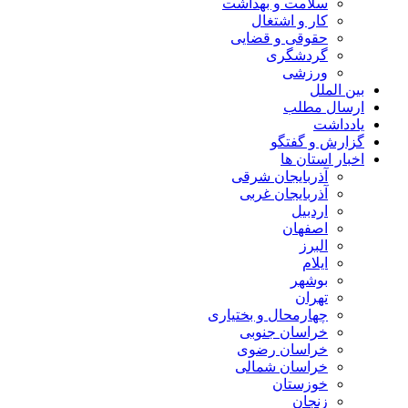
سلامت و بهداشت
کار و اشتغال
حقوقی و قضایی
گردشگری
ورزشی
بین الملل
ارسال مطلب
یادداشت
گزارش و گفتگو
اخبار استان ها
آذربایجان شرقی
آذربایجان غربی
اردبیل
اصفهان
البرز
ایلام
بوشهر
تهران
چهارمحال و بختیاری
خراسان جنوبی
خراسان رضوی
خراسان شمالی
خوزستان
زنجان