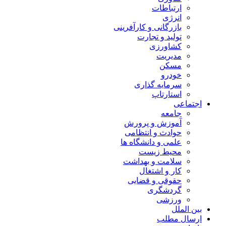
ارتباطات
انرژی
بازرگانی و کارآفرینی
تولید و تجارت
کشاورزی
مدیریت
مسکن
خودرو
سرمایه گذاری
استارتاپ
اجتماعی
جامعه
آموزش و پرورش
حوادث و انتظامی
علمی و دانشگاه ها
محیط زیست
سلامت و بهداشت
کار و اشتغال
حقوقی و قضایی
گردشگری
ورزشی
بین الملل
ارسال مطلب