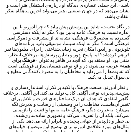
باشد». این جمله، عصاره‌ی دیدگاه او درباره‌ی استقلال هنر است و
نشان می‌دهد که در جهان صنعتی، هنر می‌تواند آخرین پناهگاه تفکر
انتقادی باشد.
در نگاه نخست، شاید این پرسش پیش بیاید که چرا آدورنو تا این
اندازه نسبت به فرهنگ عامه بدبین بود؟ مگر نه اینکه دسترسی
گسترده به محصولات فرهنگی، نشانه‌ای از پیشرفت و دموکراسی
فرهنگی است؟ مگر نه اینکه سینما، موسیقی پاپ، برنامه‌های
تلویزیونی و رادیو، امکان تجربه زیبایی‌شناختی را برای میلیون‌ها نفر
فراهم کرده‌اند؟ اما پاسخ آدورنو به این پرسش‌ها، برخلاف انتظار،
منفی بود. او معتقد بود که آنچه در ظاهر به‌عنوان «
فرهنگ برای
همه
» عرضه می‌شود، در واقع نوعی همسان‌سازی فرهنگی است
که تفاوت‌ها را می‌زداید و مخاطبان را به مصرف‌کنندگانی مطیع و
بی‌سؤال تبدیل می‌کند.
از نظر آدورنو، صنعت فرهنگ با تکیه بر تکرار، استانداردسازی و
پیش‌بینی‌پذیری، نوعی آگاهی کاذب تولید می‌کند. این آگاهی، برخلاف
آگاهی انتقادی که هدف آن درک ساختارهای قدرت و تلاش برای
تغییر آن‌هاست، مخاطب را در وضعیتی از رضایت و پذیرش نگه
می‌دارد. به‌عبارت دیگر، فرهنگ عامه نه‌تنها واقعیت را بازنمایی
نمی‌کند، بلکه آن را تحریف می‌کند و تصویری ساده‌سازی‌شده،
بی‌خطر و دل‌پذیر از جهانی پیچیده و نابرابر ارائه می‌دهد. یکی از
مثال‌های مورد علاقه‌ي آدورنو برای توضیح این موضوع، فیلم‌های