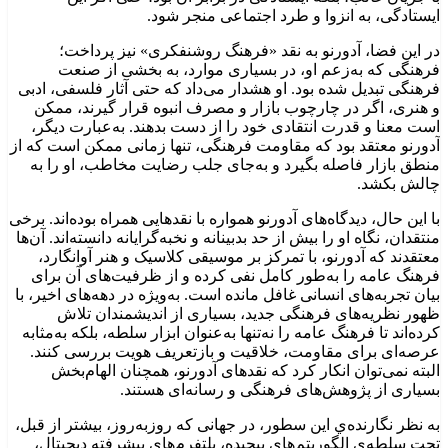
ایستادگی، به انزوا و طرد اجتماعی منجر شود.
در این فضا، آدورنو به نقد «فرهنگ روشنفکری» نیز پرداخت؛
فرهنگی که به‌زعم او، در بسیاری موارد، به بخشی از صنعت
فرهنگی تبدیل شده بود. او هشدار می‌داد که حتی آثار فلسفی، ادبی
و هنری، اگر در چارچوب بازار و مصرف انبوه قرار گیرند، ممکن
است معنا و قدرت انتقادی خود را از دست بدهند. به‌عبارت دیگر،
آدورنو معتقد بود که مقاومت فرهنگی، تنها زمانی ممکن است که از
منطق بازار فاصله بگیرد و به‌جای جلب رضایت مخاطب، او را به
چالش بکشد.
با این حال، دیدگاه‌های آدورنو همواره با نقدهایی همراه بوده‌اند. برخی
منتقدان، نگاه او را بیش از حد بدبینانه و نخبه‌گرایانه دانسته‌اند. آن‌ها
معتقدند که آدورنو، با تمرکز بر موسیقی کلاسیک و هنر آوانگارد،
فرهنگ عامه را به‌طور کامل نفی کرده و از ظرفیت‌های آن برای
بیان تجربه‌های انسانی غافل مانده است. به‌ویژه در دهه‌های اخیر، با
ظهور نظریه‌های فرهنگی جدید، بسیاری از اندیشمندان تلاش
کرده‌اند تا فرهنگ عامه را نه‌تنها به‌عنوان ابزار سلطه، بلکه به‌مثابه
عرصه‌ای برای مقاومت، خلاقیت و بازتعریف هویت بررسی کنند.
البته نمی‌توان انکار کرد که نقدهای آدورنو، همچنان الهام‌بخش
بسیاری از پژوهش‌های فرهنگی و رسانه‌ای هستند.
به نظر نگارنده‌ي این سطور، در جهانی که روزبه‌روز، بیشتر از قبل،
تحت سلطه‌ي الگوریتم‌ها‌ی پیچیده، پلتفرم‌های پیشرفته دیجیتال،