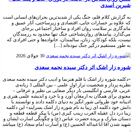
شیرین اسدی
به گزارش کلام قلم، جنگ یکی از شدیدترین بحران‌های انسانی است
که علاوه بر خسارات جانی، اقتصادی و زیرساختی، آثار عمیق و
ماندگاری بر سلامت روان افراد و ساختار اجتماعی برجای
می‌گذارد. پیامدهای روان‌شناختی جنگ تنها محدود به رزمندگان
نیست، بلکه کودکان، زنان، سالمندان، خانواده‌ها و حتی افرادی که
به طور مستقیم درگیر جنگ نبوده‌اند […]
30 جولای 2026
شوره زار اشک اثر دکتر سیده نجمه سعدی
«دکلمه شوره زار اشک با قلم هنرنما و ادیب دکتر سیده نجمه سعدی
نظریه پرداز و شخصیت تراز اول علمی – بین المللی 3 زبانه‌ی
عربی، فارسی و انگلیسی بار دیگر صفایی بی نظیر و عرفانی –
معنوی برای همگان به ارمغان آورد و با خرد و اندیشه علمی هنری و
ادیبانه خود طرواتی شور انگیز به دنیای دکلمه دادند و توانستند با
دانش خود دکلمه ای زیبا به نام شوره زار اشک بسرایند» این دکلمه
زیبا درد دل عقیله العرب زینب کبری (س) با پیکر قطعه قطعه و
دستان مبارک و بریده حضرت عباس (ع) و چگونگی اسارت ایشان و
شهید شدن آقا اباعبداله الحسین (ع) و اسارت امام سجاد (ع) میباشد
.