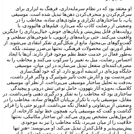
او معتقد بود که در نظام سرمایه‌داری، فرهنگ به ابزاری برای
سرگرم‌کردن و منحرف‌کردن ذهن‌ها تبدیل شده است. موسیقی
پاپ، با ساختارهای تکراری و ملودی‌های ساده، مخاطب را در
وضعیتی از رضایت کاذب نگه می‌دارد. فیلم‌های هالیوودی، با
روایت‌های قابل پیش‌بینی و پایان‌های خوش، خیال‌پردازی را جایگزین
واقعیت می‌کنند. حتی برنامه‌های رادیویی، با شوخی‌های سطحی و
گفت‌وگوهای بی‌محتوا، مانع از شکل‌گیری تفکر انتقادی می‌شوند. از
نظر آدورنو، این محصولات فرهنگی، نه‌تنها بی‌ضرر نیستند، بلکه
به‌طور فعال در خدمت حفظ نظم موجود قرار دارند. آن‌ها با ایجاد
احساس رضایت، میل به تغییر را سرکوب می‌کنند و مخاطب را به
مصرف‌کننده‌ای منفعل تبدیل می‌سازند.در این میان، موسیقی
جایگاه ویژه‌ای در اندیشه آدورنو دارد. او که خود آهنگ‌سازی
چیره‌دست بود و آثارش تحت تأثیر شوئنبرگ و واگنر قرار داشت،
به‌دقت به تحلیل ساختار موسیقی می‌پرداخت. از نظر او، موسیقی
کلاسیک، به‌ویژه آثار بتهوون، حامل نوعی تنش درونی و پیچیدگی
ساختاری بود که مخاطب را به تفکر و درگیری ذهنی وامی‌داشت. در
مقابل، موسیقی پاپ، با تکرار بی‌پایان الگوهای ساده، مخاطب را در
وضعیتی از بی‌تفاوتی و انفعال نگه می‌داشت. آدورنو حتی پا را فراتر
گذاشت و گفت که موسیقی پاپ، همچون خط تولید کارخانه، از
فرمول‌هایی مشخص پیروی می‌کند. این ساختار مکانیکی، نه‌تنها
خلاقیت را از میان می‌برد، بلکه مخاطب را نیز به موجودی
پیش‌بینی‌پذیر و قابل‌کنترل تبدیل می‌کند. او می‌نویسد: «هنر تنها
زمانی آزاد است که از هرگونه کارکرد و منفعت اجتماعی آزاد