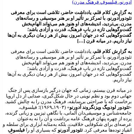
به گزارش کلام قلم، یادداشت حاضر، تلاشی است برای معرفی
تئودورآدورنو، با تمرکز بر تأثیر او بر هنر موسیقی و رسانه‌های
مدرن. بی‌تردید، اندیشه‌های او هنوز هم می‌تواند الهام‌بخش
گفت‌وگوهایی تازه در بابِ فرهنگ، قدرت و آزادی باشد؛
گفت‌وگوهایی که در جهان امروز، بیش از هر زمان دیگری به آن‌ها
نیاز داریم. در میانه قرن […]
به گزارش کلام قلم،
یادداشت حاضر، تلاشی است برای معرفی
تئودورآدورنو، با تمرکز بر تأثیر او بر هنر موسیقی و رسانه‌های
مدرن. بی‌تردید، اندیشه‌های او هنوز هم می‌تواند الهام‌بخش
گفت‌وگوهایی تازه در بابِ فرهنگ، قدرت و آزادی باشد؛
گفت‌وگوهایی که در جهان امروز، بیش از هر زمان دیگری به آن‌ها
نیاز داریم.
در میانه قرن بیستم، زمانی که جهان درگیر بازسازی پس از جنگ
جهانی دوم بود و نظم نوینی در حال شکل‌گیری، صدایی از دل اروپا
برخاست که با صراحتی بی‌سابقه، فرهنگ مدرن را به چالش کشید.
«
تئودور لودویگ ویزنگروند آدورنو
» (۱۹۰۳ـ۱۹۶۹)؛ فیلسوف،
جامعه‌شناس و موسیقی‌دان آلمانی، با نگاهی تیزبین و زبانی گزنده،
پرده از چهره پنهان فرهنگ عامه برداشت و آن را نه به‌عنوان
عرصه‌ای برای شکوفایی خلاقیت، بلکه به‌مثابه ابزاری برای سلطه و
انقیاد توده‌ها معرفی کرد.
تئودور آدورنو
که بسیاری او را
فیلسوفِ