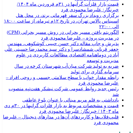
قیمت بازار فلزات گرانبها در ۳۱م فروردین ماه ۱۴۰۴/
خبرنگار: علیرضا محمودی فرد
برگزاری رویداد بزرگ سفر قهرمانی برند، در محل هتل
اسپیناس پالاس تهران، در تاریخ ۱۲م تیرماه، از ساعت ۱۸:۰۰
الی ۲۲:۰۰
الگوریتم یافتن مسیر بحرانی در روش مسیر بحرانی (CPM)
در مدیریت پروژه – علیرضا محمودی فرد
پذیرش و چاپ مقاله دکتر حسن حبیبی کوشکوهی، مهندس
جعفر قربانی شمشادسرا و دکتر سید محمدرضا حسینی علی
آباد در دوماهنامه اقتصادی مطالعات کاربردی در علوم
مدیریت و توسعه
ضربه به تولید شرکت میان‌آب شهرستان کرخه در سال
سرمایه گذاری برای تولید
رابطه مقدار خواب با سطح سلامتی جسمی و روحی افراد –
علیرضا محمودی فرد
رئیس جدید روابط عمومی شرکت نیشکر هفت‌تپه منصوب
شد
یادداشتی به قلم مریم مینائی با عنوان بلوغ عاطفی
قیمت و مشخصات مربوط به بازار فلزات گرانبها در ۳۰م دی
ماه ۱۴۰۳ / خبرنگار: علیرضا محمودی فرد
فلیپ‌فلاپ‌ها و کاربردهای آن‌ها در مدارهای دیجیتال – علیرضا
محمودی فرد