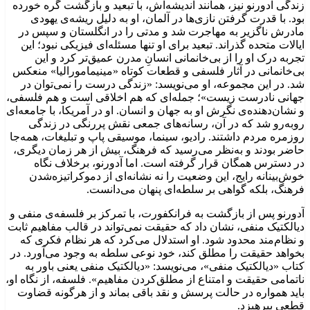
زندگی آدورنو نیز، همانند اندیشه‌اش، با تبعید و بازگشت گره خورده
بود. با قدرت گرفتن نازی‌ها در آلمان، او به دلیل ریشه‌ی یهودی
مادرش ناگزیر به مهاجرت شد و مدتی را در انگلستان و سپس در
ایالات متحده گذراند. تبعید برای او تنها مسئله‌ای فیزیکی نبود؛ این
تجربه درک او را از بی‌خانمانی انسانِ مدرن عمیق‌تر کرد و این
بی‌خانمانی در آثار فلسفی و قطعات کوتاه «مینیمامورالیا» منعکس
شد. در این مجموعه، او می‌نویسد: «زندگی درست را نمی‌توان در
جهانی نادرست زیست»؛ جمله‌ای که هم اخلاقی است و هم فلسفی،
و نشان‌دهنده‌ی نگرش او به جهان و انسان. او در آمریکا، با جامعه‌ای
روبه‌رو شد که در آن، رسانه‌های جمعی نقش پررنگی در زندگی
روزمره مردم داشتند. رادیو، سینما، موسیقی پاپ و تبلیغات، همه‌جا
حاضر بودند و به‌نظر می‌رسید که فرهنگ، بیش از هر زمان دیگری،
در دسترس همگان قرار گرفته است. اما آدورنو، برخلاف نگاه
خوش‌بینانه رایج، این وضعیت را نه نشانه‌ای از دموکراتیزه‌شدن
فرهنگ، بلکه گواهی بر سلطه‌ای پنهان می‌دانست.
آدورنو پس از بازگشت به فرانکفورت، با تمرکز بر فلسفه‌ی منفی و
دیالکتیک منفی، نشان داد که حقیقت نمی‌تواند در قالب مفاهیم ثابت
و نظام‌مند محدود شود. او استدلال می‌کرد که هر نظام فکری که
بخواهد حقیقت را مطلق کند، خود نوعی سلطه به وجود می‌آورد. در
کتاب «دیالکتیک منفی»، می‌نویسد: «دیالکتیک منفی یعنی باور به
ناتمامی حقیقت و امتناع از مطلق‌کردن مفاهیم». فلسفه، از نگاه او،
باید همواره در حالت پرسش و نقد باقی بماند و از هرگونه قضاوت
قطعی بپرهیزد.