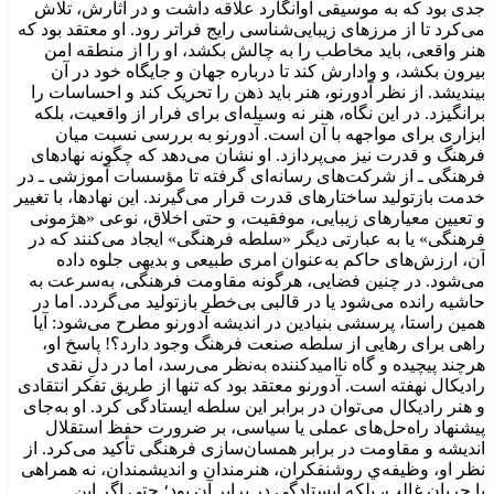
جدی بود که به موسیقی آوانگارد علاقه داشت و در آثارش، تلاش
می‌کرد تا از مرزهای زیبایی‌شناسی رایج فراتر رود. او معتقد بود که
هنر واقعی، باید مخاطب را به چالش بکشد، او را از منطقه امن
بیرون بکشد، و وادارش کند تا درباره جهان و جایگاه خود در آن
بیندیشد. از نظر آدورنو، هنر باید ذهن را تحریک کند و احساسات را
برانگیزد. در این نگاه، هنر نه وسیله‌ای برای فرار از واقعیت، بلکه
ابزاری برای مواجهه با آن است. آدورنو به بررسی نسبت میان
فرهنگ و قدرت نیز می‌پردازد. او نشان می‌دهد که چگونه نهادهای
فرهنگی ـ از شرکت‌های رسانه‌ای گرفته تا مؤسسات آموزشی ـ در
خدمت بازتولید ساختارهای قدرت قرار می‌گیرند. این نهادها، با تغییر
و تعیین معیارهای زیبایی، موفقیت، و حتی اخلاق، نوعی «هژمونی
فرهنگی» یا به عبارتی دیگر «سلطه‌ فرهنگی» ایجاد می‌کنند که در
آن، ارزش‌های حاکم به‌عنوان امری طبیعی و بدیهی جلوه داده
می‌شود. در چنین فضایی، هرگونه مقاومت فرهنگی، به‌سرعت به
حاشیه رانده می‌شود یا در قالبی بی‌خطر بازتولید می‌گردد. اما در
همین راستا، پرسشی بنیادین در اندیشه آدورنو مطرح می‌شود: آیا
راهی برای رهایی از سلطه صنعت فرهنگ وجود دارد؟! پاسخ او،
هرچند پیچیده و گاه ناامیدکننده به‌نظر می‌رسد، اما در دلِ نقدی
رادیکال نهفته است. آدورنو معتقد بود که تنها از طریق تفکر انتقادی
و هنر رادیکال می‌توان در برابر این سلطه ایستادگی کرد. او به‌جای
پیشنهاد راه‌حل‌های عملی یا سیاسی، بر ضرورت حفظ استقلال
اندیشه و مقاومت در برابر همسان‌سازی فرهنگی تأکید می‌کرد. از
نظر او، وظیفه‌ي روشنفکران، هنرمندان و اندیشمندان، نه همراهی
با جریان غالب، بلکه ایستادگی در برابر آن بود؛ حتی اگر این