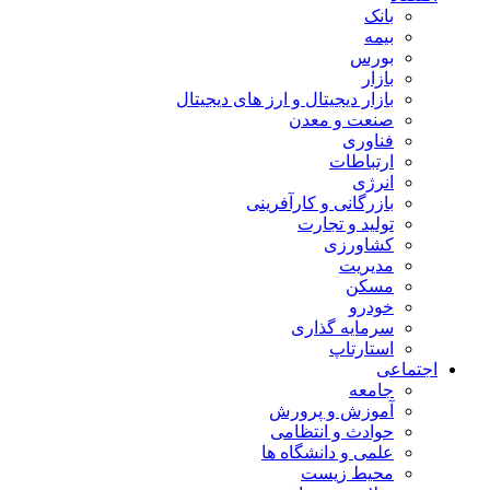
بانک
بیمه
بورس
بازار
بازار دیجیتال و ارز های دیجیتال
صنعت و معدن
فناوری
ارتباطات
انرژی
بازرگانی و کارآفرینی
تولید و تجارت
کشاورزی
مدیریت
مسکن
خودرو
سرمایه گذاری
استارتاپ
اجتماعی
جامعه
آموزش و پرورش
حوادث و انتظامی
علمی و دانشگاه ها
محیط زیست