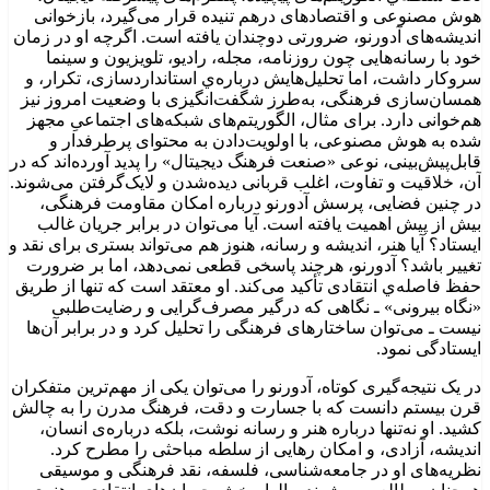
هوش مصنوعی و اقتصادهای درهم تنیده‌ قرار می‌گیرد، بازخوانی
اندیشه‌های آدورنو، ضرورتی دوچندان یافته است. اگرچه او در زمان
خود با رسانه‌هایی چون روزنامه‌، مجله، رادیو، تلویزیون و سینما
سروکار داشت، اما تحلیل‌هایش درباره‌ي استانداردسازی، تکرار، و
همسان‌سازی فرهنگی، به‌طرز شگفت‌انگیزی با وضعیت امروز نیز
هم‌خوانی دارد. برای مثال، الگوریتم‌های شبکه‌های اجتماعیِ مجهز
شده به هوش مصنوعی، با اولویت‌دادن به محتوای پرطرفدار و
قابل‌پیش‌بینی، نوعی «صنعت فرهنگ دیجیتال» را پدید آورده‌اند که در
آن، خلاقیت و تفاوت، اغلب قربانی دیده‌شدن و لایک‌گرفتن می‌شوند.
در چنین فضایی، پرسش آدورنو درباره امکان مقاومت فرهنگی،
بیش از پیش اهمیت یافته است. آیا می‌توان در برابر جریان غالب
ایستاد؟ آیا هنر، اندیشه و رسانه، هنوز هم می‌تواند بستری برای نقد و
تغییر باشد؟ آدورنو، هرچند پاسخی قطعی نمی‌دهد، اما بر ضرورت
حفظ فاصله‌ي انتقادی تأکید می‌کند. او معتقد است که تنها از طریق
«نگاه بیرونی» ـ نگاهی که درگیر مصرف‌گرایی و رضایت‌طلبی
نیست ـ می‌توان ساختارهای فرهنگی را تحلیل کرد و در برابر آن‌ها
ایستادگی نمود.
در یک نتیجه‌گیری کوتاه، آدورنو را می‌توان یکی از مهم‌ترین متفکران
قرن بیستم دانست که با جسارت و دقت، فرهنگ مدرن را به چالش
کشید. او نه‌تنها درباره هنر و رسانه نوشت، بلکه درباره‌ی انسان،
اندیشه، آزادی، و امکان رهایی از سلطه مباحثی را مطرح کرد.
نظریه‌های او در جامعه‌شناسی، فلسفه، نقد فرهنگی و موسیقی