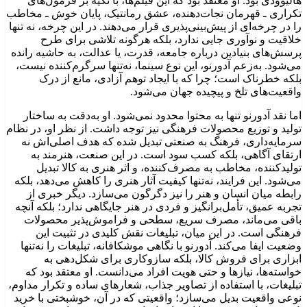
هالیوودی بود. او معتقد بود که این فیلم‌ها، با تکیه بر فرمول‌های
تکراری ـ قهرمان نجات‌دهنده، عشق رمانتیک، پایان خوش ـ مخاطب
را در چرخه‌ای از پیش‌بینی‌پذیری قرار می‌دهند. در این چرخه، نه تنها
خلاقیت و نوآوری جایی ندارد، بلکه هرگونه تلاشی برای طرح
پرسش‌های بنیادین درباره جامعه، قدرت، یا عدالت، به حاشیه رانده
می‌شود. به‌زعم آدورنو، این نوع سینما، نه‌تنها سرگرم‌کننده نیست،
بلکه خطرناک است؛ چرا که با ایجاد توهم آزادی، مانع از درک
واقعیت‌های تلخ و پیچیده جهان می‌شود.
اما نقد آدورنو تنها به محتوا محدود نمی‌شود. او به‌دقت به ساختار
تولید و توزیع محصولات فرهنگی نیز توجه داشت. از نظر او، در نظام
سرمایه‌داری، فرهنگ به صنعتی تبدیل شده که هدف اصلی‌اش نه
ارتقای آگاهی، بلکه کسب سود است. در این صنعت، هنرمند به
تولیدکننده، مخاطب به مصرف‌کننده، و اثر هنری به کالا تبدیل
می‌شود. این فرایند، نه‌تنها کیفیت آثار هنری را کاهش می‌دهد، بلکه
رابطه میان انسان و هنر را نیز دگرگون می‌سازد. دیگر خبری از
تجربه عمیق، تأمل‌برانگیز و فردی در هنر جایگاهی ندارد؛ بلکه آنچه
باقی می‌ماند، مصرف سریع، سطحی و فراموش‌پذیر محصولات
فرهنگی است. در این میان، تبلیغات نقش کلیدی در تثبیت این
وضعیت ایفا می‌کند. آدورنو با نگاهی موشکافانه، تبلیغات را نه‌تنها
ابزاری برای فروش کالا، بلکه سازوکاری برای شکل‌دهی به
خواسته‌ها، نیازها و حتی هویت افراد می‌دانست. او معتقد بود که
تبلیغات، با استفاده از تصاویر جذاب، شعارهای ساده و تکرار مداوم،
نوعی واقعیت بدیل می‌سازد؛ واقعیتی که در آن، خوشبختی با خرید