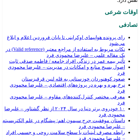
نقش دارد.
اوقات شرعی
تصادفی
رای پرونده هواپیمای اوکراینی تا پایان فروردین اعلام و ابلاغ
می‌شود
نکات مربوط به استفاده از مراجع معتبر (Valid reference) در
یک مقاله علمی – علیرضا محمودی فرد
تأثیر بیمه عمر در زندگی افراد جامعه / فاطمه صدقی ثابت
اصول بسیج منابع و امکانات در مدیریت – علیرضا محمودی
فرد
صعود کوهنوردان خوزستانی به قله لنین قرقیزستان
نرخ بهره و بهره در پروژه‌های اقتصادی – علیرضا محمودی
فرد
معرفی مختصر کنترل‌کننده‌های مقاوم – علیرضا محمودی
فرد
۱۰ خودروی برتر دنیا در سال ۲۰۲۴ از نظر گشتاور – علیرضا
محمودی فرد
داستان موفقیت جرج سیمون اهم: پیشگام در علم الکتریسیته
– علیرضا محمودی فرد
رابطه مصرف لبنیات با سطح سلامت روحی و جسمی افراد
– علیرضا محمودی فرد