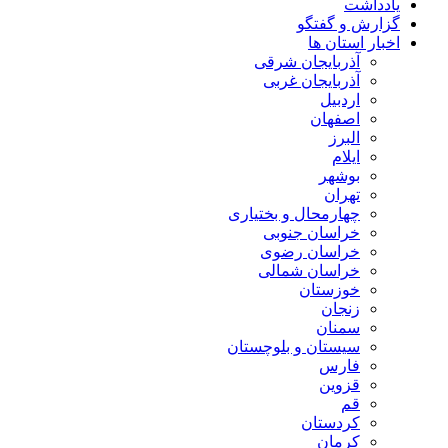
یادداشت
گزارش و گفتگو
اخبار استان ها
آذربایجان شرقی
آذربایجان غربی
اردبیل
اصفهان
البرز
ایلام
بوشهر
تهران
چهارمحال و بختیاری
خراسان جنوبی
خراسان رضوی
خراسان شمالی
خوزستان
زنجان
سمنان
سیستان و بلوچستان
فارس
قزوین
قم
کردستان
کرمان