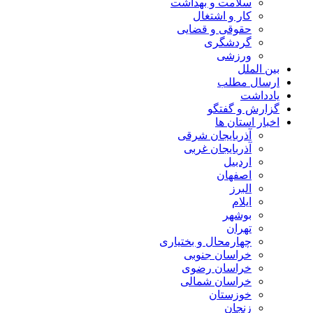
سلامت و بهداشت
کار و اشتغال
حقوقی و قضایی
گردشگری
ورزشی
بین الملل
ارسال مطلب
یادداشت
گزارش و گفتگو
اخبار استان ها
آذربایجان شرقی
آذربایجان غربی
اردبیل
اصفهان
البرز
ایلام
بوشهر
تهران
چهارمحال و بختیاری
خراسان جنوبی
خراسان رضوی
خراسان شمالی
خوزستان
زنجان