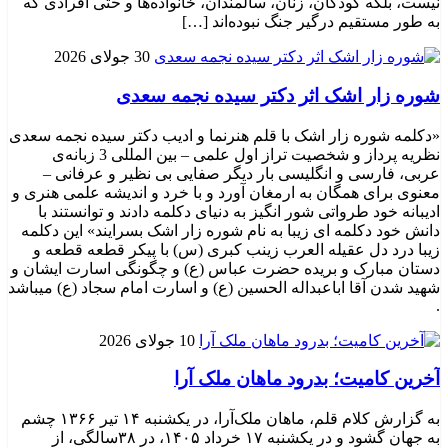
نیست، بلکه کودکان، زنان، سالمندان، خانواده‌ها و حتی افرادی که
به طور مستقیم درگیر جنگ نبوده‌اند […]
30 جولای 2026
شوره زار اشک اثر دکتر سیده نجمه سعدی
«دکلمه شوره زار اشک با قلم هنرنما و ادیب دکتر سیده نجمه سعدی
نظریه پرداز و شخصیت تراز اول علمی – بین المللی 3 زبانه‌ی
عربی، فارسی و انگلیسی بار دیگر صفایی بی نظیر و عرفانی –
معنوی برای همگان به ارمغان آورد و با خرد و اندیشه علمی هنری و
ادیبانه خود طرواتی شور انگیز به دنیای دکلمه دادند و توانستند با
دانش خود دکلمه ای زیبا به نام شوره زار اشک بسرایند» این دکلمه
زیبا درد دل عقیله العرب زینب کبری (س) با پیکر قطعه قطعه و
دستان مبارک و بریده حضرت عباس (ع) و چگونگی اسارت ایشان و
شهید شدن آقا اباعبداله الحسین (ع) و اسارت امام سجاد (ع) میباشد
.
10 جولای 2026
​آخرین کامیت؛ بدرود ماهان ملک آرا
به گزارش کلام قلم، ماهان ملک‌آرا، در یکشنبه ۱۴ تیر ۱۳۶۶ چشم
به جهان گشود و در یکشنبه ۱۷ خرداد ۱۴۰۵، در ۳۸سالگی، از