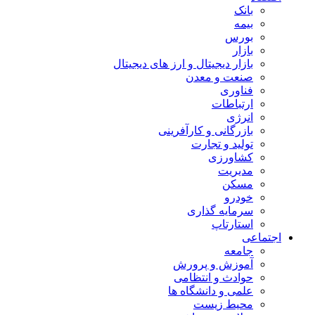
بانک
بیمه
بورس
بازار
بازار دیجیتال و ارز های دیجیتال
صنعت و معدن
فناوری
ارتباطات
انرژی
بازرگانی و کارآفرینی
تولید و تجارت
کشاورزی
مدیریت
مسکن
خودرو
سرمایه گذاری
استارتاپ
اجتماعی
جامعه
آموزش و پرورش
حوادث و انتظامی
علمی و دانشگاه ها
محیط زیست