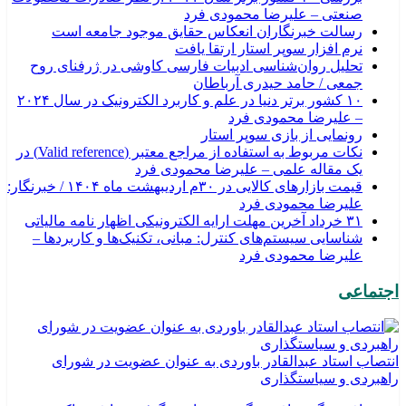
صنعتی – علیرضا محمودی فرد
رسالت خبرنگاران انعکاس حقایق موجود جامعه است
نرم افزار سوپر استار ارتقا یافت
تحلیل روان‌شناسی ادبیات فارسی کاوشی در ژرفنای روح
جمعی / حامد حیدری آرباطان
۱۰ کشور برتر دنیا در علم و کاربرد الکترونیک در سال ۲۰۲۴
– علیرضا محمودی فرد
رونمایی از بازی سوپر استار
نکات مربوط به استفاده از مراجع معتبر (Valid reference) در
یک مقاله علمی – علیرضا محمودی فرد
قیمت بازارهای کالایی در ۳۰م اردیبهشت ماه ۱۴۰۴ / خبرنگار:
علیرضا محمودی فرد
۳۱ خرداد آخرین مهلت ارایه الکترونیکی اظهار نامه مالیاتی
شناسایی سیستم‌های کنترل: مبانی، تکنیک‌ها و کاربردها –
علیرضا محمودی فرد
اجتماعی
انتصاب استاد عبدالقادر باوردی به عنوان عضویت در شورای
راهبردی و سیاستگذاری