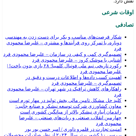
نقش دارد.
اوقات شرعی
تصادفی
شکار فرصت‌های مناسب و بکر برای دست زدن به مهندسی
دوباره، با تمرکز روی فرآیندها و مشتری – علیرضا محمودی
فرد
تصمیم‌گیری کمی و کیفی در سازمان – علیرضا محمودی فرد
آشنایی با موشک کروز – علیرضا محمودی فرد
رکورد تاریخی تیم ملی فوتبال کلمبیا؛ ۲۸ بازی بدون باخت! |
علیرضا محمودی فرد
اهمیت کسب داده‌ها و اطلاعات درست و دقیق در
تصمیم‌گیری – علیرضا محمودی فرد
راهکارهای کاهش ترافیک در شهر تهران – علیرضا محمودی
فرد
کلید حل مشکل تامین مالی بخش تولید در مهار تورم است
معاون کشاورزی شرکت توسعه نیشکر و صنایع جانبی:
راندمان آبیاری نیشکر بالاتر از میانگین کشوری است
چهارمین انقلاب صنعتی و ربات‌های صنعتی – علیرضا
محمودی فرد
امنیت تجارت در قلمرو داوری / امیر حسن بور بور
بررسی ۱۰ کشور برتر سال ۲۰۲۴ از نظر صادرات محصولات