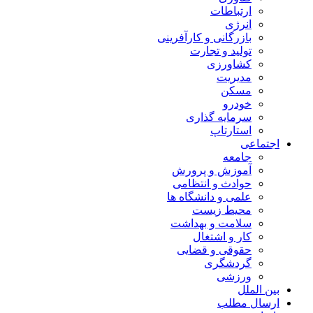
ارتباطات
انرژی
بازرگانی و کارآفرینی
تولید و تجارت
کشاورزی
مدیریت
مسکن
خودرو
سرمایه گذاری
استارتاپ
اجتماعی
جامعه
آموزش و پرورش
حوادث و انتظامی
علمی و دانشگاه ها
محیط زیست
سلامت و بهداشت
کار و اشتغال
حقوقی و قضایی
گردشگری
ورزشی
بین الملل
ارسال مطلب