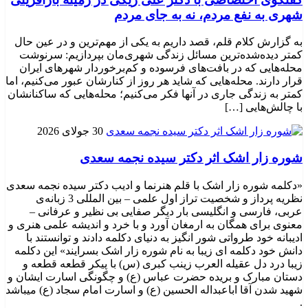
شهری به نفع مردم، نه به جای مردم
به گزارش کلام قلم، قصد داریم به یکی از مهم‌ترین و در عین حال
کمتر دیده‌شده‌ترین مسائل زندگی شهری‌مان بپردازیم: سرنوشت
محله‌هایی که در بافت‌های فرسوده و کم‌برخوردار شهرهای ایران
قرار دارند. محله‌هایی که شاید هر روز از کنارشان عبور می‌کنیم، اما
کمتر به زندگی جاری در آنها فکر می‌کنیم؛ محله‌هایی که ساکنانشان
با چالش‌هایی […]
30 جولای 2026
شوره زار اشک اثر دکتر سیده نجمه سعدی
«دکلمه شوره زار اشک با قلم هنرنما و ادیب دکتر سیده نجمه سعدی
نظریه پرداز و شخصیت تراز اول علمی – بین المللی 3 زبانه‌ی
عربی، فارسی و انگلیسی بار دیگر صفایی بی نظیر و عرفانی –
معنوی برای همگان به ارمغان آورد و با خرد و اندیشه علمی هنری و
ادیبانه خود طرواتی شور انگیز به دنیای دکلمه دادند و توانستند با
دانش خود دکلمه ای زیبا به نام شوره زار اشک بسرایند» این دکلمه
زیبا درد دل عقیله العرب زینب کبری (س) با پیکر قطعه قطعه و
دستان مبارک و بریده حضرت عباس (ع) و چگونگی اسارت ایشان و
شهید شدن آقا اباعبداله الحسین (ع) و اسارت امام سجاد (ع) میباشد
.