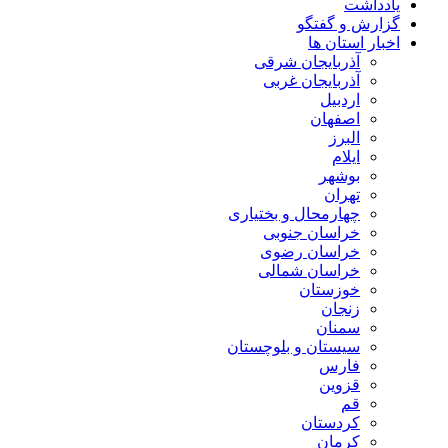
یادداشت
گزارش و گفتگو
اخبار استان ها
آذربایجان شرقی
آذربایجان غربی
اردبیل
اصفهان
البرز
ایلام
بوشهر
تهران
چهارمحال و بختیاری
خراسان جنوبی
خراسان رضوی
خراسان شمالی
خوزستان
زنجان
سمنان
سیستان و بلوچستان
فارس
قزوین
قم
کردستان
کرمان