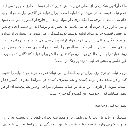
ملک آرا:
بی شک یکی از اصلی ترین چالش هایی که از نوسانات ارز به وجود می آید،
عدم ثبات قیمت ها در خرید مواد اولیه است. برای تولید هر کالایی نیاز به مواد اولیه
خام می باشد. با توجه به اینکه برخی از مواد اولیه ، از خارج از کشور تامین می شود
و نیاز به ارز برای خرید آن ها می باشد، لذا تغییرات و نوسانات ارز سبب ایجاد چالش
در تعیین قیمت خرید مواد اولیه توسط تولیدکنندگان می شود. در بسیاری از موارد
تولید کنندگان مبلغی را برای خرید مواد اولیه پیش بینی می کنند اما در زمان خرید با
مبلغی،بسیار بیش از آنچه که انتظارش را داشتند مواجه می شوند که همین امر
روند تولید را با ابر چالش رو به رو میکند(این چالش برای تولید کنندگانی که بصورت
غیر علمی و سنتی فعالیت دارند پر رنگ تر است)
لزوم ثبات در نرخ ارز، برای تولید کنندگان می تواند قدرت خرید مواد اولیه را تثبیت
کند و در نتیجه ،هم تولید کننده و هم مصرف کننده در شرایط بحران، کمتر دچار
اسیب شوند .از طرفی این ثبات در عمل، مستلزم مراحل و شرایط پیچیده ای از هر
نظر میباشد که از حوصله این گفت و گو خارج است
بصورت کلی و خلاصه
صنعتگران باید با دید بازتر،علمی تر و مدیریت بحران قوی تر ، نسبت به بازار
ملتهب کنونی،وارد عرصه تولید شوند تا این پیچیدگی در شرایط بحران تا حدی