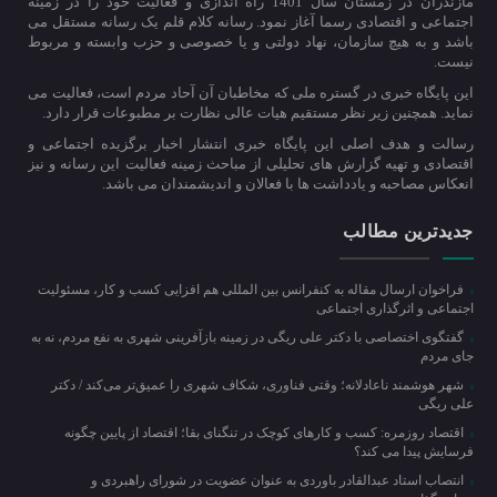
مازندران در زمستان سال 1401 راه اندازی و فعالیت خود را در زمینه
اجتماعی و اقتصادی رسما آغاز نمود. رسانه کلام قلم یک رسانه مستقل می
باشد و به هیچ سازمان، نهاد دولتی و یا خصوصی و حزب وابسته و مربوط
نیست.
این پایگاه خبری در گستره ملی که مخاطبان آن آحاد مردم است، فعالیت می
نماید. همچنین زیر نظر مستقیم هیات عالی نظارت بر مطبوعات قرار دارد.
رسالت و هدف اصلی این پایگاه خبری انتشار اخبار برگزیده اجتماعی و
اقتصادی و تهیه گزارش های تحلیلی از مباحث زمینه فعالیت این رسانه و نیز
انعکاس مصاحبه و یادداشت ها با فعالان و اندیشمندان می باشد.
جدیدترین مطالب
فراخوان ارسال مقاله به کنفرانس بین المللی هم افزایی کسب و کار، مسئولیت
اجتماعی و اثرگذاری اجتماعی
گفتگوی اختصاصی با دکتر علی ریگی در زمینه بازآفرینی شهری به نفع مردم، نه به
جای مردم
شهر هوشمند ناعادلانه؛ وقتی فناوری، شکاف شهری را عمیق‌تر می‌کند / دکتر
علی ریگی
اقتصاد روزمره: کسب‌ و کارهای کوچک در تنگنای بقا؛ اقتصاد از پایین چگونه
فرسایش پیدا می کند؟
انتصاب استاد عبدالقادر باوردی به عنوان عضویت در شورای راهبردی و