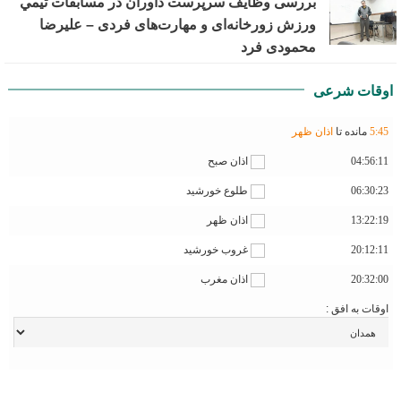
بررسی وظايف سرپرست داوران در مسابقات تیمي
ورزش زورخانه‌ای و مهارت‌های فردی – علیرضا
محمودی فرد
اوقات شرعی
45
:
5
مانده تا
اذان ظهر
04:56:11
اذان صبح
06:30:23
طلوع خورشید
13:22:19
اذان ظهر
20:12:11
غروب خورشید
20:32:00
اذان مغرب
اوقات به افق :