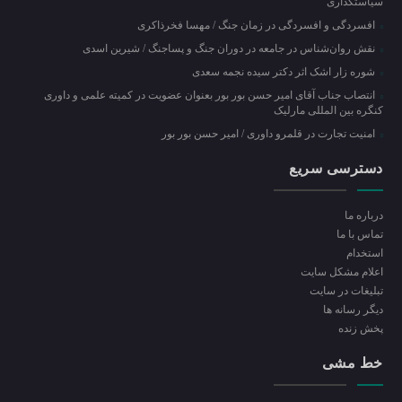
سیاستگذاری
افسردگی و افسردگی در زمان جنگ / مهسا فخرذاکری
نقش روان‌شناس در جامعه در دوران جنگ و پساجنگ / شیرین اسدی
شوره زار اشک اثر دکتر سیده نجمه سعدی
انتصاب جناب آقای امیر حسن بور بور بعنوان عضویت در کمیته علمی و داوری
کنگره بین المللی مارلیک
امنیت تجارت در قلمرو داوری / امیر حسن بور بور
دسترسی سریع
درباره ما
تماس با ما
استخدام
اعلام مشکل سایت
تبلیغات در سایت
ديگر رسانه ها
پخش زنده
خط مشی