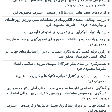
سخنرانی استاد دکتر حسین چناری در دومین کنفرانس بین المللی
اقتصاد و مدیریت کسب و کار
کاربردهای عنصر هلیم (Helium) در صنعت – علیرضا محمودی فرد
بررسی وظايف متصدی الكترونیك در مسابقات تیمي ورزش زورخانه‌ای
و مهارت‌های فردی – علیرضا محمودی فرد
پیشنهاد دولت اوکراین برای تحریم‌های شدیدتر علیه روسیه
لزوم دریافت داده و اطلاعات صحیح برای تصمیم‌گیری درست – علیرضا
محمودی فرد
رکورد تولید فصلی/آماده بکاری عملیاتی بالاتر از استانداردهای جهانی در
فولاد اکسین خوزستان محقق شد
تصمیم‌گیری بر مبنای نظر خبرگان؛ نمونه‌ی موردی، سلامتی انسان –
علیرضا محمودی فرد
شناسایی سیستم‌های کنترل: مبانی، تکنیک‌ها و کاربردها – علیرضا
محمودی فرد
گفتگوی اختصاصی علیرضا محمودی فرد با جناب آقای دکتر محمدهادی
عسگری، درخصوص مشخصات چهارمین کنفرانس بین‌المللی اقتصاد و
مدیریت کسب و کار
اقتصاد جهانی در دوران پساکرونا: تحلیل چالش‌ها و فرصت‌ها – علیرضا
محمودی فرد