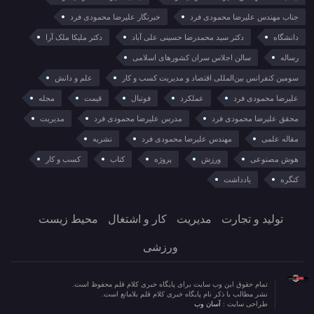
جناب مهندس علیرضا محمودی فرد
خبرنگار علیرضا محمودی فرد
دانشگاه
دکتر سید محمدرضا حسینی علی آباد
دکتر ملیکا ملک آرا
رساله
سالن اجلاس سران کشورهای اسلامی
سومین کنفرانس بین‌المللی اقتصاد و مدیریت کسب و کار
علم و دانش
علیرضا محمودی فرد
عملکرد
فوتبال
قیمت
مجله
محقق علیرضا محمودی فرد
مدرس علیرضا محمودی فرد
مدیریت
مقاله علمی
مهندس علیرضا محمودی فرد
نشریه
هوش مصنوعی
ورزش
پروژه
کتاب
کسب و کار
کنگره
یادداشت
تولید و تجارت
مدیریت
کار و اشتغال
محیط زیست
ورزشی
تمام حقوق این وب سایت برای پایگاه خبری کلام قلم محفوظ است.
نشر مطالب با ذکر نام پایگاه خبری کلام قلم بلامانع است.
طراحی سایت :
آسان وب