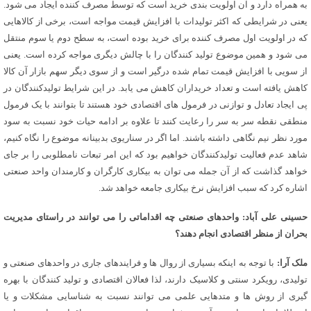
به همراه دارد و آن اولویت بندی خرید است که توسط مصرف کننده ایجاد می شود.
یعنی در شرایطی که اکثر تولیدات با افزایش قیمت مواجه است، برخی از کالاهایی
که در اولویت اول مصرف کننده برای خرید بوده است، به سطح دوم یا سوم منتقل
می شود و همین موضوع تولید کنندگان را با چالش دیگری مواجه کرده است. یعنی
از سویی با افزایش قیمت تمام شده درگیر است و از سوی دیگر سهم بازار آن کالا
کاهش یافته است و تعداد خریداران کاهش می یابد. در این شرایط تولیدکنندگان در
پی ایجاد تعادل و توازنی در فرمول های اقتصادی خود هستند تا بتوانند با یک فرمول
منطقی نقطه سر به سر را رعایت کنند تا علاوه بر ادامه حیات خود نسبت به سود
مورد نظر نیم نگاهی داشته باشند. اما اگر در سناریوی بدبینانه موضوع را نگاه کنیم،
شاهد عدم فعالیت تولیدکنندگان خواهیم بود که این امر تبعات نامطلوبی را بر جای
خواهد گذاشت که از آن جمله می توان به بیکاری کارگران و کارمندان واحد صنعتی
اشاره کرد که سبب افزایش نرخ بیکاری جامعه خواهد شد.
حسینی علی آباد: واحدهای صنعتی چه اقداماتی را می توانند در راستای مدیریت
بحران از منظر اقتصادی انجام دهند؟
ملک آرا:
با توجه به اینکه بسیاری از روال ها و فرایندهای جاری در واحدهای صنعتی و
تولیدی، رویکرد سنتی و کلاسیک دارند، لذا فعالان اقتصادی و تولید کنندگان با بهره
گیری از روش ها و متدهایی علمی می توانند نسبت به شناسایی مشکلات و یا