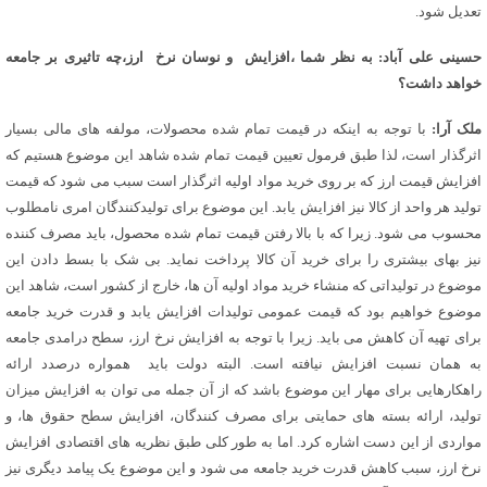
تعدیل شود.
حسینی علی آباد: به نظر شما ،افزایش و نوسان نرخ ارز،چه تاثیری بر جامعه
خواهد داشت؟
ملک آرا:
با توجه به اینکه در قیمت تمام شده محصولات، مولفه های مالی بسیار
اثرگذار است، لذا طبق فرمول تعیین قیمت تمام شده شاهد این موضوع هستیم که
افزایش قیمت ارز که بر روی خرید مواد اولیه اثرگذار است سبب می شود که قیمت
تولید هر واحد از کالا نیز افزایش یابد. این موضوع برای تولیدکنندگان امری نامطلوب
محسوب می شود. زیرا که با بالا رفتن قیمت تمام شده محصول، باید مصرف کننده
نیز بهای بیشتری را برای خرید آن کالا پرداخت نماید. بی شک با بسط دادن این
موضوع در تولیداتی که منشاء خرید مواد اولیه آن ها، خارج از کشور است، شاهد این
موضوع خواهیم بود که قیمت عمومی تولیدات افزایش یابد و قدرت خرید جامعه
برای تهیه آن کاهش می باید. زیرا با توجه به افزایش نرخ ارز، سطح درامدی جامعه
به همان نسبت افزایش نیافته است. البته دولت باید همواره درصدد ارائه
راهکارهایی برای مهار این موضوع باشد که از آن جمله می توان به افزایش میزان
تولید، ارائه بسته های حمایتی برای مصرف کنندگان، افزایش سطح حقوق ها، و
مواردی از این دست اشاره کرد. اما به طور کلی طبق نظریه های اقتصادی افزایش
نرخ ارز، سبب کاهش قدرت خرید جامعه می شود و این موضوع یک پیامد دیگری نیز