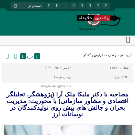
پ
گروه :
تولید و تجارت
/
گزارش و گفتگو
شناسه :
1104
15 می 2023 - 15:37
1703 بازدید
ارسال توسط :
info@kalameghalam.ir
مصاحبه با دکتر ملیکا ملک آرا (پژوهشگر، تحلیلگر
اقتصادی و مشاور سازمانی) با محوریت: مدیریت
بحران و چالش های پیش روی تولیدکنندگان در
نوسانات ارز