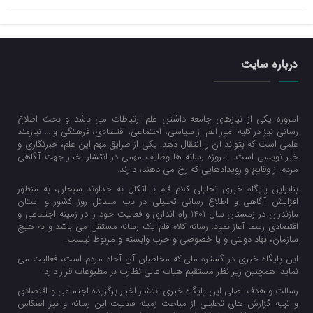
درباره سایت
امروزه یکی از نیازهای جامعه داشتن علم ارتباطات می باشد و بحث اطلاع
رسانی نیز در کلیه امور اعم از سیاسی، اجتماعی، اقتصادی، فرهتگی و … نیازمند
علمی است که بتواند آن را انتقال دهد. یکی از طرایق مهم این علم، خبرنگاری و
خبر نویسی است. امروزه رسانه ها وظایف مهمی در انتشار اخبار جهت آگاهی
مردم از وقایع و رویدادهایی که رخ می دهند، دارند.
بنابراین پایگاه خبری تحلیلی کلام قلم با اتکال به خداوند سبحان، به منظور
افزایش آگاهی و اطلاع رسانی تحلیلی در باب مسائل روز کشور و استان
مازندران در زمستان سال 1401 راه اندازی و فعالیت خود را در زمینه اجتماعی و
اقتصادی رسما آغاز نمود. رسانه کلام قلم یک رسانه مستقل می باشد و به هیچ
سازمان، نهاد دولتی و یا خصوصی و حزب وابسته و مربوط نیست.
این پایگاه خبری در گستره ملی که مخاطبان آن آحاد مردم است، فعالیت می
نماید. همچنین زیر نظر مستقیم هیات عالی نظارت بر مطبوعات قرار دارد.
رسالت و هدف اصلی این پایگاه خبری انتشار اخبار برگزیده اجتماعی و اقتصادی
و تهیه گزارش های تحلیلی از مباحث زمینه فعالیت این رسانه و نیز انعکاس