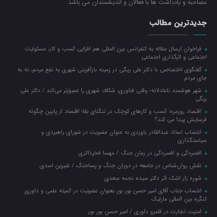
مصاحبه و یادداشت ها با فعالان و اندیشمندان می باشد.
جدیدترین مطالب
فراخوان ارسال مقاله به کنفرانس بین المللی هم افزایی کسب و کار، مسئولیت
اجتماعی و اثرگذاری اجتماعی
گفتگوی اختصاصی با دکتر علی ریگی در زمینه بازآفرینی شهری به نفع مردم، نه به
جای مردم
شهر هوشمند ناعادلانه؛ وقتی فناوری، شکاف شهری را عمیق‌تر می‌کند / دکتر علی
ریگی
اقتصاد روزمره: کسب‌ و کارهای کوچک در تنگنای بقا؛ اقتصاد از پایین چگونه
فرسایش پیدا می کند؟
انتصاب استاد عبدالقادر باوردی به عنوان عضویت در شورای راهبردی و
سیاستگذاری
افسردگی و افسردگی در زمان جنگ / مهسا فخرذاکری
نقش روان‌شناس در جامعه در دوران جنگ و پساجنگ / شیرین اسدی
شوره زار اشک اثر دکتر سیده نجمه سعدی
انتصاب جناب آقای امیر حسن بور بور بعنوان عضویت در کمیته علمی و داوری
کنگره بین المللی مارلیک
امنیت تجارت در قلمرو داوری / امیر حسن بور بور