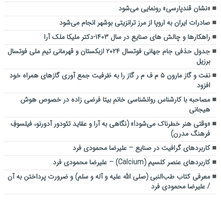
«نشان قندپارسی» رونمایی می‌شود
صادرات ایران به اروپا از مرز ترانزیتی بوشهر انجام می‌شود
راهکارها و چالش های صنایع در سال ۱۴۰۳-دکتر ملیکا ملک آرا
جدول حذفی جام جهانی فوتسال ۲۰۲۴ ازبکستان و قهرمانی تیم ملی فوتسال
برزیل
نفت و گاز مارون ۵ م ف م ر گاز را به ظرفیت جمع آوری گازهای همراه خود
افزود
مصاحبه با کارشناس روانشناسی خانم بیتا فرضی زاده در خصوص هوش
هیجانی
«وقتی هنر خطرناک می‌شود!» (نگاهی به آرا و عقاید تئودور آدورنو، فیلسوفِ
فرهنگ مدرن)
کاربردهای گرافیت در صنایع – علیرضا محمودی فرد
کاربردهای عنصر کلسیم (Calcium) – علیرضا محمودی فرد
معرفی کتاب طب‌النبی (صلی الله علیه و آله و سلم) و ضرورت پرداختن به آن
/ علیرضا محمودی فرد