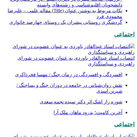
دانشجویان اقلیم‌شناسی و رشته‌های وابسته
نکات مربوط به نوشتن عنوان (Title) مقاله علمی – علیرضا
محمودی فرد
گردشگری روستایی پیشران یک روستای چهارصد خانواری
اجتماعی
انتصاب استاد عبدالقادر باوردی به عنوان عضویت در شورای
راهبردی و سیاستگذاری
افسردگی و افسردگی در زمان جنگ / مهسا فخرذاکری
نقش روان‌شناس در جامعه در دوران جنگ و پساجنگ /
شیرین اسدی
شوره زار اشک اثر دکتر سیده نجمه سعدی
​آخرین کامیت؛ بدرود ماهان ملک آرا
اجتماعی