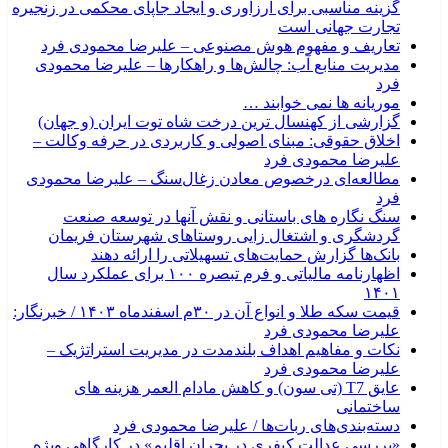
گزینه مناسبی برای ارزآوری و ایجاد جاپای محکمی در زنجیره
تجارت جهانی است
تعاریف و مفهوم هوش مصنوعی – علیرضا محمودی فرد
مدیریت منابع آب: چالش‌ها و راهکارها – علیرضا محمودی
فرد
موریانه ها نمی خوابند …
گزارشی از کهنسال ترین درخت شاه توت ایران (و جهان)
اخلاق حقوقی: مبنای اصولی و کاربردی در حرفه وکالت –
علیرضا محمودی فرد
مطالعه‌ای درخصوص معادن زغال‌سنگ – علیرضا محمودی
فرد
سنگ نگاره های باستانی و نقش آنها در توسعه صنعت
گردشگری و اشتغال زایی روستاهای شهرستان فریمان
بانک‌ها گزارش حمایت‌های تسهیلاتی را ارائه دهند
اظهارنامه مالیاتی و فرم تبصره ۱۰۰ برای عملکرد سال
۱۴۰۱
قیمت سکه طلا و انواع آن در ۳۰م اسفندماه ۱۴۰۳ / خبرنگار:
علیرضا محمودی فرد
نکات و مفاهیم اهداف بلندمدت در مدیریت استراتژیک –
علیرضا محمودی فرد
عایق T7 (تی سون) و کاهش مادام العمر هزینه های
ساختمانی
دسته‌بندی‌های ربات‌ها / علیرضا محمودی فرد
«بررسی عدالت کیفری در بحران اقلیم» در کارگاهی ویژه