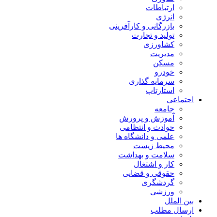
ارتباطات
انرژی
بازرگانی و کارآفرینی
تولید و تجارت
کشاورزی
مدیریت
مسکن
خودرو
سرمایه گذاری
استارتاپ
اجتماعی
جامعه
آموزش و پرورش
حوادث و انتظامی
علمی و دانشگاه ها
محیط زیست
سلامت و بهداشت
کار و اشتغال
حقوقی و قضایی
گردشگری
ورزشی
بین الملل
ارسال مطلب