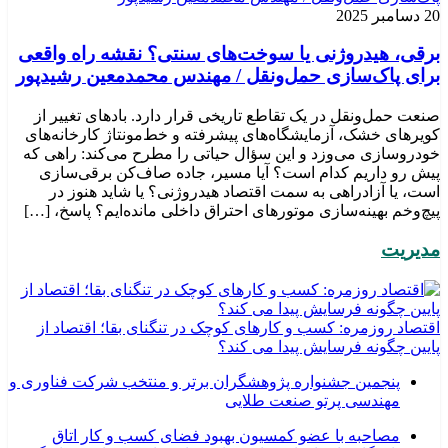
20 دسامبر 2025
برقی، هیدروژنی یا سوخت‌های سنتی؟ نقشه راه واقعی
برای پاک‌سازی حمل‌ونقل / مهندس محمدمعین رشیدپور
صنعت حمل‌ونقل در یک تقاطع تاریخی قرار دارد. بادهای تغییر از
کویرهای خشک، آزمایشگاه‌های پیشرفته و خط‌مونتاژ کارخانه‌های
خودروسازی می‌وزد و این سؤال حیاتی را مطرح می‌کند: راهی که
پیش رو داریم کدام است؟ آیا مسیر، جاده صاف‌کن برقی‌سازی
است، یا آزادراهی به سمت اقتصاد هیدروژنی؟ یا شاید هنوز در
پیچ‌وخم بهینه‌سازی موتورهای احتراق داخلی مانده‌ایم؟ پاسخ، […]
مدیریت
اقتصاد روزمره: کسب‌ و کارهای کوچک در تنگنای بقا؛ اقتصاد از
پایین چگونه فرسایش پیدا می کند؟
پنجمین جشنواره پژوهشگران برتر و منتخب شرکت فناوری و
مهندسی پرتو صنعت طلایی
مصاحبه با عضو کمسیون بهبود فضای کسب و کار اتاق