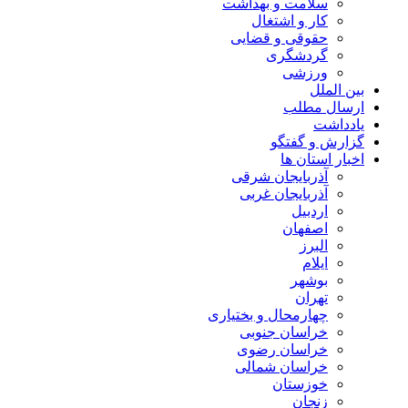
سلامت و بهداشت
کار و اشتغال
حقوقی و قضایی
گردشگری
ورزشی
بین الملل
ارسال مطلب
یادداشت
گزارش و گفتگو
اخبار استان ها
آذربایجان شرقی
آذربایجان غربی
اردبیل
اصفهان
البرز
ایلام
بوشهر
تهران
چهارمحال و بختیاری
خراسان جنوبی
خراسان رضوی
خراسان شمالی
خوزستان
زنجان