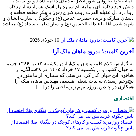
ادیبانه خود طرواتی شور انگیز به دنیای دکلمه دادند و توانستند با
دانش خود دکلمه ای زیبا به نام شوره زار اشک بسرایند» این دکلمه
زیبا درد دل عقیله العرب زینب کبری (س) با پیکر قطعه قطعه و
دستان مبارک و بریده حضرت عباس (ع) و چگونگی اسارت ایشان و
شهید شدن آقا اباعبداله الحسین (ع) و اسارت امام سجاد (ع) میباشد
.
10 جولای 2026
​آخرین کامیت؛ بدرود ماهان ملک آرا
به گزارش کلام قلم، ماهان ملک‌آرا، در یکشنبه ۱۴ تیر ۱۳۶۶ چشم
به جهان گشود و در یکشنبه ۱۷ خرداد ۱۴۰۵، در ۳۸سالگی، از
هیاهوی این جهان گذر کرد. در سنی که بسیاری از ما هنوز در
پیچ‌وخم رسیدن به ثبات شغلی هستیم، مهندس ماهان ملک آرا
همکاری در چندین پروژه مهم زیرساختی را در […]
اقتصادی
اقتصاد روزمره: کسب‌ و کارهای کوچک در تنگنای بقا؛ اقتصاد از
پایین چگونه فرسایش پیدا می کند؟