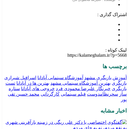
اشتراک گذاری :
لینک کوتاه :
https://kalameghalam.ir/?p=5668
برچسب ها
آموزش بازیگری مشهد
آموزشگاه سینمایی آپادانا
اسرافیل شیرازی
بازیگری
بهترین آموزشگاه سینمایی مشهد
بهترین ها در آپادانا
تست
بازیگری
خبرنگار علیرضا محمودی فرد
خروجی های آپادانا
ستاره
ساز
سحرنظامدوست
فیلم سینمایی
کارگردانی
محمد حسین تقی
پور
اخبار مشابه