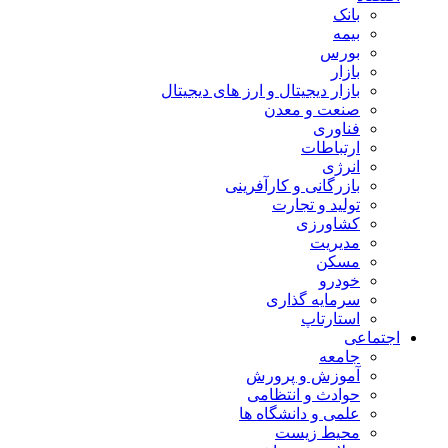
بانک
بیمه
بورس
بازار
بازار دیجیتال و ارز های دیجیتال
صنعت و معدن
فناوری
ارتباطات
انرژی
بازرگانی و کارآفرینی
تولید و تجارت
کشاورزی
مدیریت
مسکن
خودرو
سرمایه گذاری
استارتاپ
اجتماعی
جامعه
آموزش و پرورش
حوادث و انتظامی
علمی و دانشگاه ها
محیط زیست