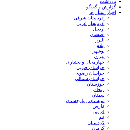
یادداشت
گزارش و گفتگو
اخبار استان ها
آذربایجان شرقی
آذربایجان غربی
اردبیل
اصفهان
البرز
ایلام
بوشهر
تهران
چهارمحال و بختیاری
خراسان جنوبی
خراسان رضوی
خراسان شمالی
خوزستان
زنجان
سمنان
سیستان و بلوچستان
فارس
قزوین
قم
کردستان
کرمان