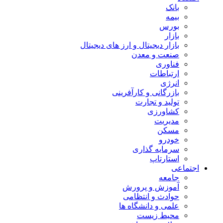
بانک
بیمه
بورس
بازار
بازار دیجیتال و ارز های دیجیتال
صنعت و معدن
فناوری
ارتباطات
انرژی
بازرگانی و کارآفرینی
تولید و تجارت
کشاورزی
مدیریت
مسکن
خودرو
سرمایه گذاری
استارتاپ
اجتماعی
جامعه
آموزش و پرورش
حوادث و انتظامی
علمی و دانشگاه ها
محیط زیست