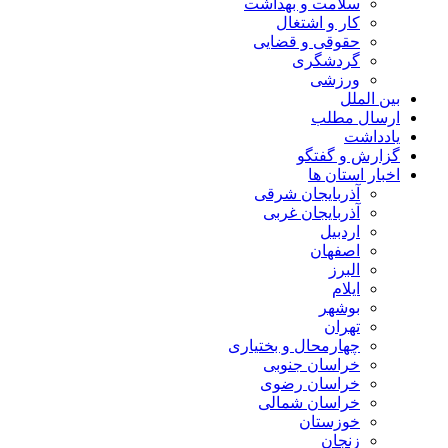
سلامت و بهداشت
کار و اشتغال
حقوقی و قضایی
گردشگری
ورزشی
بین الملل
ارسال مطلب
یادداشت
گزارش و گفتگو
اخبار استان ها
آذربایجان شرقی
آذربایجان غربی
اردبیل
اصفهان
البرز
ایلام
بوشهر
تهران
چهارمحال و بختیاری
خراسان جنوبی
خراسان رضوی
خراسان شمالی
خوزستان
زنجان