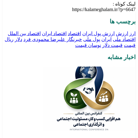
لینک کوتاه :
https://kalameghalam.ir/?p=6647
برچسب ها
ارز
ارزش
ارزش پول ایران
اقتصاد
اقتصاد ایران
اقتصاد بین الملل
اقتصاد ملی
ایران
پول ملی
خبرنگار علیرضا محمودی فرد
دلار
ریال
قیمت
قیمت دلار
نوسان قیمت
اخبار مشابه