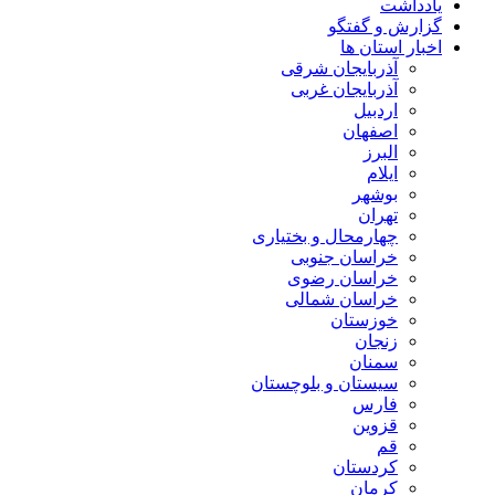
یادداشت
گزارش و گفتگو
اخبار استان ها
آذربایجان شرقی
آذربایجان غربی
اردبیل
اصفهان
البرز
ایلام
بوشهر
تهران
چهارمحال و بختیاری
خراسان جنوبی
خراسان رضوی
خراسان شمالی
خوزستان
زنجان
سمنان
سیستان و بلوچستان
فارس
قزوین
قم
کردستان
کرمان