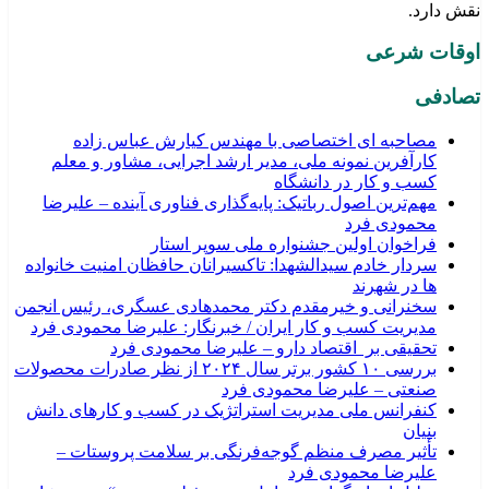
نقش دارد.
اوقات شرعی
تصادفی
مصاحبه ای اختصاصی با مهندس کیارش عباس زاده
کارآفرین نمونه ملی، مدیر ارشد اجرایی، مشاور و معلم
کسب و کار در دانشگاه
مهم‌ترین اصول رباتیک: پایه‌گذاری فناوری آینده – علیرضا
محمودی فرد
فراخوان اولین جشنواره ملی سوپر استار
سردار خادم سیدالشهدا: تاکسیرانان حافظان امنیت خانواده
ها در شهرند
سخنرانی و خیرمقدم دکتر محمدهادی عسگری، رئیس انجمن
مدیریت کسب و کار ایران / خبرنگار: علیرضا محمودی فرد
تحقیقی بر اقتصاد دارو – علیرضا محمودی فرد
بررسی ۱۰ کشور برتر سال ۲۰۲۴ از نظر صادرات محصولات
صنعتی – علیرضا محمودی فرد
کنفرانس ملی مدیریت استراتژیک در کسب و کارهای دانش
بنیان
تأثیر مصرف منظم گوجه‌فرنگی بر سلامت پروستات –
علیرضا محمودی فرد