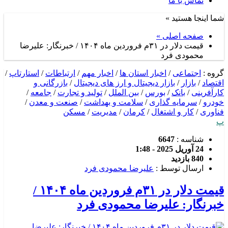
تماس با ما
شما اینجا هستید »
صفحه اصلی »
قیمت دلار در ۳۱م فروردین ماه ۱۴۰۴ / خبرنگار: علیرضا
محمودی فرد
گروه :
اجتماعی
/
اخبار استان ها
/
اخبار مهم
/
ارتباطات
/
استارتاپ
/
اقتصاد
/
بازار
/
بازار دیجیتال و ارز های دیجیتال
/
بازرگانی و
کارآفرینی
/
بانک
/
بورس
/
بین الملل
/
تولید و تجارت
/
جامعه
/
خودرو
/
سرمایه گذاری
/
سلامت و بهداشت
/
صنعت و معدن
/
فناوری
/
کار و اشتغال
/
کرمان
/
مدیریت
/
مسکن
پ
شناسه :
6647
24 آوریل 2025 - 1:48
840 بازدید
ارسال توسط :
علیرضا محمودی فرد
قیمت دلار در ۳۱م فروردین ماه ۱۴۰۴ /
خبرنگار: علیرضا محمودی فرد