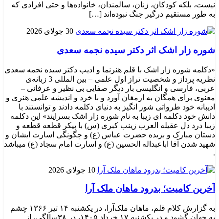
نیست، بلکه کودکان، زنان، سالمندان، خانواده‌ها و حتی افرادی که
به طور مستقیم درگیر جنگ نبوده‌اند […]
30 جولای 2026
شوره زار اشک اثر دکتر سیده نجمه سعدی
«دکلمه شوره زار اشک با قلم هنرنما و ادیب دکتر سیده نجمه سعدی
نظریه پرداز و شخصیت تراز اول علمی – بین المللی 3 زبانه‌ی
عربی، فارسی و انگلیسی بار دیگر صفایی بی نظیر و عرفانی –
معنوی برای همگان به ارمغان آورد و با خرد و اندیشه علمی هنری و
ادیبانه خود طرواتی شور انگیز به دنیای دکلمه دادند و توانستند با
دانش خود دکلمه ای زیبا به نام شوره زار اشک بسرایند» این دکلمه
زیبا درد دل عقیله العرب زینب کبری (س) با پیکر قطعه قطعه و
دستان مبارک و بریده حضرت عباس (ع) و چگونگی اسارت ایشان و
شهید شدن آقا اباعبداله الحسین (ع) و اسارت امام سجاد (ع) میباشد
.
10 جولای 2026
​آخرین کامیت؛ بدرود ماهان ملک آرا
به گزارش کلام قلم، ماهان ملک‌آرا، در یکشنبه ۱۴ تیر ۱۳۶۶ چشم
به جهان گشود و در یکشنبه ۱۷ خرداد ۱۴۰۵، در ۳۸سالگی، از