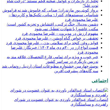
تجلیل از بازیگران و عوامل صحنه فیلم مستند “درخت شاه
توت علیا”
پرواز کویتی‌پورِ مازندران؛ صدایی که خاموش شد نه فراموش
شناسایی سیستم‌های کنترل: مبانی، تکنیک‌ها و کاربردها –
علیرضا محمودی فرد
دشمن به‌دنبال جنگ ترکیبی، اغتشاش و تجزیه کشور است/
مکتب عاشورا با شهادت تعطیل نمی‌شود
مفهوم ارزش در مدیریت – علیرضا محمودی فرد
تحقیقی بر خواص گیاه آویشن – علیرضا محمودی فرد
فواید روغن کنجد برای سلامتی بدن – علیرضا محمودی فرد
قیمت انواع ارز در ۳۰م دی ماه ۱۴۰۳ / خبرنگار: علیرضا
محمودی فرد
خبر خوب و ویژه برای تمامی فارغ التحصیلان علاقه مند به
تدریس بازیگری در سراسر کشور
پوسترچهارمین جشنواره مطبوعات استان اردبیل رونمایی شد
سه گانه‌های پیشرفت آفرین
اجتماعی
انتصاب استاد عبدالقادر باوردی به عنوان عضویت در شورای
راهبردی و سیاستگذاری