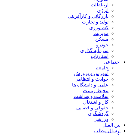
ارتباطات
انرژی
بازرگانی و کارآفرینی
تولید و تجارت
کشاورزی
مدیریت
مسکن
خودرو
سرمایه گذاری
استارتاپ
اجتماعی
جامعه
آموزش و پرورش
حوادث و انتظامی
علمی و دانشگاه ها
محیط زیست
سلامت و بهداشت
کار و اشتغال
حقوقی و قضایی
گردشگری
ورزشی
بین الملل
ارسال مطلب