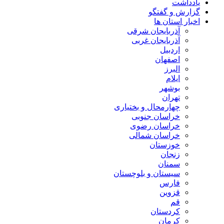
یادداشت
گزارش و گفتگو
اخبار استان ها
آذربایجان شرقی
آذربایجان غربی
اردبیل
اصفهان
البرز
ایلام
بوشهر
تهران
چهارمحال و بختیاری
خراسان جنوبی
خراسان رضوی
خراسان شمالی
خوزستان
زنجان
سمنان
سیستان و بلوچستان
فارس
قزوین
قم
کردستان
کرمان