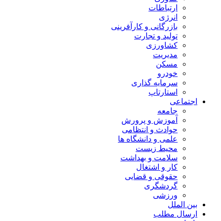
ارتباطات
انرژی
بازرگانی و کارآفرینی
تولید و تجارت
کشاورزی
مدیریت
مسکن
خودرو
سرمایه گذاری
استارتاپ
اجتماعی
جامعه
آموزش و پرورش
حوادث و انتظامی
علمی و دانشگاه ها
محیط زیست
سلامت و بهداشت
کار و اشتغال
حقوقی و قضایی
گردشگری
ورزشی
بین الملل
ارسال مطلب