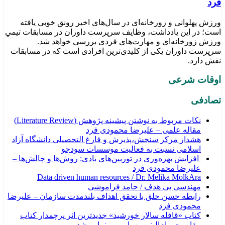
فرد
ورزش پهلوانی و زورخانه‌ای در سال‌های اخیر رونق خوبی یافته
است؛ در این یادداشت، وظایف سرپرست داوران در مسابقات تیمي
ورزش زورخانه‌ای و مهارت‌های فردی بررسی خواهد شد.
سرپرست داوران یکی از کلیدی‌ترین افرادی است که در مسابقات
نقش دارد.
اوقات شرعی
تصادفی
نکات مربوط به نوشتن پیشینه پژوهش (Literature Review)
مقاله علمی – علیرضا محمودی فرد
هشدار مرکز سنجش،پذیرش و فارغ التحصیلی دانشگاه آزاد
اسلامی نسبت به فعالیت موسسات سودجو
افزایش بهره‌وری در توربین‌های بادی: روش‌ها و چالش‌ها –
علیرضا محمودی فرد
Data driven human resources / Dr. Melika MolkAra
مهندسی بی هدف / حامد فراموشی
رابطه حسن خلق با تحقق اهداف بلندمدت سازمان – علیرضا
محمودی فرد
کتاب «قافله‌ سالار خورشید» جدیدترین اثر پرچمدار کتاب
مقاومت ، ام‌البنین بهرامی رونمایی شد