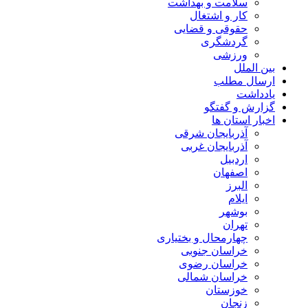
سلامت و بهداشت
کار و اشتغال
حقوقی و قضایی
گردشگری
ورزشی
بین الملل
ارسال مطلب
یادداشت
گزارش و گفتگو
اخبار استان ها
آذربایجان شرقی
آذربایجان غربی
اردبیل
اصفهان
البرز
ایلام
بوشهر
تهران
چهارمحال و بختیاری
خراسان جنوبی
خراسان رضوی
خراسان شمالی
خوزستان
زنجان