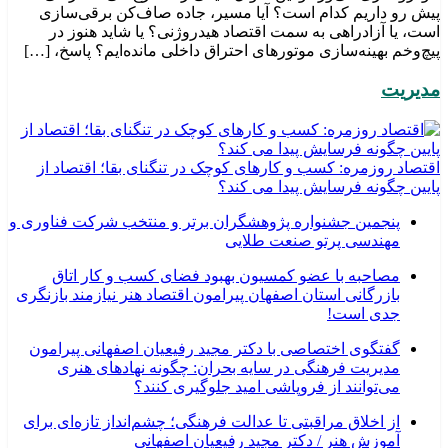
پیش رو داریم کدام است؟ آیا مسیر، جاده صاف‌کن برقی‌سازی
است، یا آزادراهی به سمت اقتصاد هیدروژنی؟ یا شاید هنوز در
پیچ‌وخم بهینه‌سازی موتورهای احتراق داخلی مانده‌ایم؟ پاسخ، […]
مدیریت
اقتصاد روزمره: کسب‌ و کارهای کوچک در تنگنای بقا؛ اقتصاد از
پایین چگونه فرسایش پیدا می کند؟
پنجمین جشنواره پژوهشگران برتر و منتخب شرکت فناوری و
مهندسی پرتو صنعت طلایی
مصاحبه با عضو کمسیون بهبود فضای کسب و کار اتاق
بازرگانی استان اصفهان پیرامون اقتصاد هنر نیازمند بازنگری
جدی است!
گفتگوی اختصاصی با دکتر مجید رفیعیان اصفهانی پیرامون
مدیریت فرهنگی در سایه بحران: چگونه نهادهای هنری
می‌توانند از فروپاشی امید جلوگیری کنند؟
از اخلاق مراقبتی تا عدالت فرهنگی؛ چشم‌انداز تازه‌ای برای
آموزش هنر / دکتر مجید رفیعیان اصفهانی