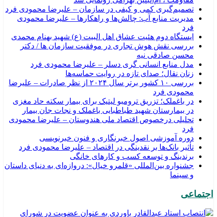
تصمیم‌گیری کمی و کیفی در سازمان – علیرضا محمودی فرد
مدیریت منابع آب: چالش‌ها و راهکارها – علیرضا محمودی
فرد
ایستگاه دوم هئیت عشاق اهل البیت (ع) شهید بهنام محمدی
بررسی نقش هوش تجاری در موفقیت سازمان ها / دکتر
محسن صادقی نیه
مدل منابع انسانی گری دسلر – علیرضا محمودی فرد
زنان نقال؛ صدای تازه در روایت حماسه‌ها
بررسی ۱۰ کشور برتر سال ۲۰۲۴ از نظر صادرات – علیرضا
محمودی فرد
در باغملک؛ تزریق ترومبو لیتیک برای بیمار سکته حاد مغزی
در بیمارستان شهید طباطبایی باغملک و نجات جان بیمار
تحلیلی درخصوص اقتصاد ملی هندوستان – علیرضا محمودی
فرد
دوره آموزشی اصول خبرنگاری و فنون خبرنویسی
تأثیر بانک‌ها بر نقدینگی در اقتصاد – علیرضا محمودی فرد
برندینگ و توسعه کسب و کارهای خانگی
جشنواره بین‌المللی «قلمرو خیال»: دروازه‌ای به دنیای داستان
و سینما
اجتماعی