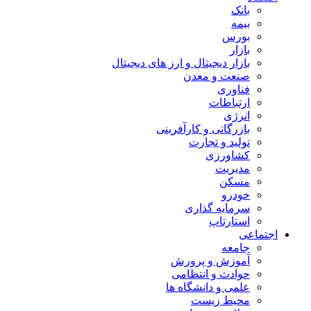
بانک
بیمه
بورس
بازار
بازار دیجیتال و ارز های دیجیتال
صنعت و معدن
فناوری
ارتباطات
انرژی
بازرگانی و کارآفرینی
تولید و تجارت
کشاورزی
مدیریت
مسکن
خودرو
سرمایه گذاری
استارتاپ
اجتماعی
جامعه
آموزش و پرورش
حوادث و انتظامی
علمی و دانشگاه ها
محیط زیست