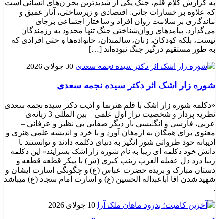
به گزارش کلام قلم، جنگ یکی از شدیدترین بحران‌های انسانی است
که علاوه بر خسارات جانی، اقتصادی و زیرساختی، آثار عمیق و
ماندگاری بر سلامت روان افراد و ساختار اجتماعی برجای
می‌گذارد. پیامدهای روان‌شناختی جنگ تنها محدود به رزمندگان
نیست، بلکه کودکان، زنان، سالمندان، خانواده‌ها و حتی افرادی که
به طور مستقیم درگیر جنگ نبوده‌اند […]
30 جولای 2026
شوره زار اشک اثر دکتر سیده نجمه سعدی
«دکلمه شوره زار اشک با قلم هنرنما و ادیب دکتر سیده نجمه سعدی
نظریه پرداز و شخصیت تراز اول علمی – بین المللی 3 زبانه‌ی
عربی، فارسی و انگلیسی بار دیگر صفایی بی نظیر و عرفانی –
معنوی برای همگان به ارمغان آورد و با خرد و اندیشه علمی هنری و
ادیبانه خود طرواتی شور انگیز به دنیای دکلمه دادند و توانستند با
دانش خود دکلمه ای زیبا به نام شوره زار اشک بسرایند» این دکلمه
زیبا درد دل عقیله العرب زینب کبری (س) با پیکر قطعه قطعه و
دستان مبارک و بریده حضرت عباس (ع) و چگونگی اسارت ایشان و
شهید شدن آقا اباعبداله الحسین (ع) و اسارت امام سجاد (ع) میباشد
.
10 جولای 2026