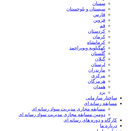
سمنان
سیستان و بلوچستان
فارس
قزوین
قم
کردستان
کرمان
کرمانشاه
کهگیلویه وبویراحمد
گلستان
گیلان
لرستان
مازندران
مرکزی
هرمزگان
همدان
یزد
ساختار سازمانی
مسابقه رسانه ای
مسابقه مجازی مدیریت سواد رسانه ای
دومین مسابقه مجازی مدیریت سواد رسانه ای
کارگاه و دوره های رسانه ای
درباره ما