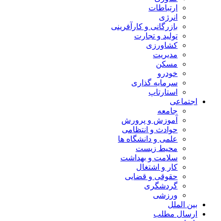
ارتباطات
انرژی
بازرگانی و کارآفرینی
تولید و تجارت
کشاورزی
مدیریت
مسکن
خودرو
سرمایه گذاری
استارتاپ
اجتماعی
جامعه
آموزش و پرورش
حوادث و انتظامی
علمی و دانشگاه ها
محیط زیست
سلامت و بهداشت
کار و اشتغال
حقوقی و قضایی
گردشگری
ورزشی
بین الملل
ارسال مطلب