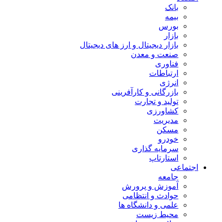
بانک
بیمه
بورس
بازار
بازار دیجیتال و ارز های دیجیتال
صنعت و معدن
فناوری
ارتباطات
انرژی
بازرگانی و کارآفرینی
تولید و تجارت
کشاورزی
مدیریت
مسکن
خودرو
سرمایه گذاری
استارتاپ
اجتماعی
جامعه
آموزش و پرورش
حوادث و انتظامی
علمی و دانشگاه ها
محیط زیست