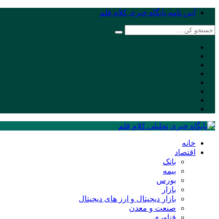
آیین نامه پایگاه خبری کلام قلم
خانه
اقتصاد
بانک
بیمه
بورس
بازار
بازار دیجیتال و ارز های دیجیتال
صنعت و معدن
فناوری