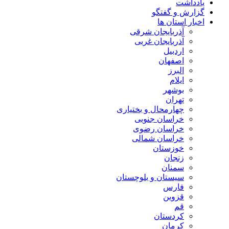
یادداشت
گزارش و گفتگو
اخبار استان ها
آذربایجان شرقی
آذربایجان غربی
اردبیل
اصفهان
البرز
ایلام
بوشهر
تهران
چهارمحال و بختیاری
خراسان جنوبی
خراسان رضوی
خراسان شمالی
خوزستان
زنجان
سمنان
سیستان و بلوچستان
فارس
قزوین
قم
کردستان
کرمان