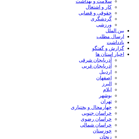
سلامت و بهداشت
کار و اشتغال
حقوقی و قضایی
گردشگری
ورزشی
بین الملل
ارسال مطلب
یادداشت
گزارش و گفتگو
اخبار استان ها
آذربایجان شرقی
آذربایجان غربی
اردبیل
اصفهان
البرز
ایلام
بوشهر
تهران
چهارمحال و بختیاری
خراسان جنوبی
خراسان رضوی
خراسان شمالی
خوزستان
زنجان