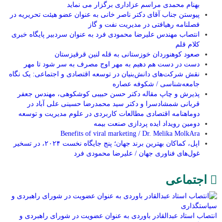
بهنام محمدی مراسم عزاداری برگزار می نماید
پیوستن جناب آقای دکتر ناصر خانی به عنوان عضو هیئت تحریریه در
فصلنامه رهیافتی در مدیریت نفت و گاز
انتصاب مهندس علیرضا محمودی فرد به عنوان سردبیر پایگاه خبری
کلام قلم
صعود کوهنوردان خوزستانی به قله لنین قرقیزستان
دست در دست هم دهیم به مهر اوج مصرف به سر شود تا مهر
نقش شرکت‌های دانش‌بنیان در توسعه اقتصادی و اجتماعی: یک نگاه
جامعه‌شناسی / شکوفه عصاره
پذیرش و چاپ مقاله دکتر حسن حبیبی کوشکوهی، مهندس جعفر
قربانی شمشادسرا و دکتر سید محمدرضا حسینی علی آباد در
دوماهنامه اقتصادی مطالعات کاربردی در علوم مدیریت و توسعه
دومین رویداد ایده پردازی صنعت بیمه
Benefits of viral marketing / Dr. Melika MolkAra
اپل، کماکان بهترین برند جهان؛ پنج جایگاه نخست ۲۰۲۴، در تسخیر
غول‌های فناوری جهان / علیرضا محمودی فرد
اجتماعی
انتصاب استاد عبدالقادر باوردی به عنوان عضویت در شورای راهبردی و