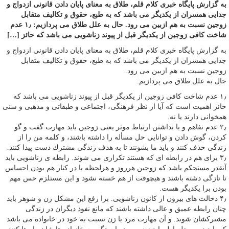
به گزارش پایگاه خبری کلام قلم، طلاق به معنای پایان دادن قانونی ازدواج و
جدایی همسران از یکدیگر می باشد که به طبع، حقوق و تکالیف متقابل
زوجين نسبت به هم ازبین می رود. حال به علل طلاق می پردازیم: ۱٫ عدم
شاخت کافی زوجين از یکدیگر قبل از پیوند زناشویی می باشد که حائز […]
به گزارش پایگاه خبری کلام قلم، طلاق به معنای پایان دادن قانونی ازدواج و
جدایی همسران از یکدیگر می باشد که به طبع، حقوق و تکالیف متقابل
زوجين نسبت به هم ازبین می رود.
حال به علل طلاق می پردازیم:
۱٫ عدم شاخت کافی زوجين از یکدیگر قبل از پیوند زناشویی می باشد که
حائز اهمیت است که آیا از نظر فرهنگی، اجتماعی و طبقاتی و مذهبی و سنی
همخوانی دارند یا نه.
۲٫ عدم تفاهم و یا نداشتن ارتباط موثر یعنی زوجين باید مهارت گفت و گو
کردن، گوش دادن و توانایی حل مسأله را داشته باشند، و کلمه من را از
زندگی حذف کنند و باید ما بشونند تا به هدف زندگی مشترك دست پیدا کنند.
۳٫ برای هم در رابطه ای که هستند تکراری می شوند. رابطه ی زناشویی باید
آنقدر مستحکم باشد که زوجین هرروز و هرلحظه با در کنار هم بودن احساس
تا تازگی دشته باشند و هیچوقت از هم خسته نشود و این مستلزم حس مهم
بودن برا یکدیگر هست.
۴٫ دخالت های بیرون از کانون زناشویی. برا رفع این مشکل زن و شوهر باید
چنان رابطه عميق و عالی داشته باشند که مانع نفوذ دیگران در زندگی
مشترکشان شوند. و آن مهارت مرد یا زن نسبت به خود در خانواده می باشد