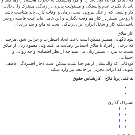
که باید در مرحله اول باید زن و مرد وابستگی به خانواده هایشان را رها کنند و
باید یاد بگیرند عدم وابستگی و مسئولیت پذیری در زندگی مشترک را. دخالت
کار و شغل که از علل بیرونی است، زمان و اوقات کاری باید متناسب باشد
تا زوجین بیشتر در کنار هم وقت بگذارند و این عامل نباید علت فاصله زوجین
باشد،بلکه کار و شغل ابزاری برای زندگی است نه مانع و سد برای آن.
آثار طلاق:
نبود ناگهانی همسر ممکن است باعث ایجاد اضطراب و حراس شود، هرچند
که برخی از افراد با طلاق احساس رضایت می‌کنند ولی معمولا زنان از طلاق
نسبت به مردان بیشتر زیان می بینند چه از نظر اقتصادی و چه روانی و
اجتماعی.
کودکانی که والدینشان از هم جدا شدند ممکن است دچار افسردگی عاطفی
شوند، که اثرات مخربی بر جامعه نیز وارد میکند.
به قلم: پریا فلاح – کارشناس حقوق
اشتراک گذاری :