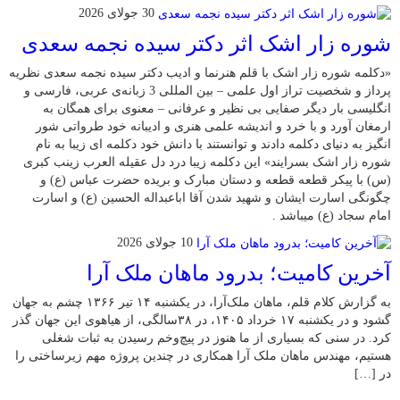
30 جولای 2026
شوره زار اشک اثر دکتر سیده نجمه سعدی
«دکلمه شوره زار اشک با قلم هنرنما و ادیب دکتر سیده نجمه سعدی نظریه
پرداز و شخصیت تراز اول علمی – بین المللی 3 زبانه‌ی عربی، فارسی و
انگلیسی بار دیگر صفایی بی نظیر و عرفانی – معنوی برای همگان به
ارمغان آورد و با خرد و اندیشه علمی هنری و ادیبانه خود طرواتی شور
انگیز به دنیای دکلمه دادند و توانستند با دانش خود دکلمه ای زیبا به نام
شوره زار اشک بسرایند» این دکلمه زیبا درد دل عقیله العرب زینب کبری
(س) با پیکر قطعه قطعه و دستان مبارک و بریده حضرت عباس (ع) و
چگونگی اسارت ایشان و شهید شدن آقا اباعبداله الحسین (ع) و اسارت
امام سجاد (ع) میباشد .
10 جولای 2026
​آخرین کامیت؛ بدرود ماهان ملک آرا
به گزارش کلام قلم، ماهان ملک‌آرا، در یکشنبه ۱۴ تیر ۱۳۶۶ چشم به جهان
گشود و در یکشنبه ۱۷ خرداد ۱۴۰۵، در ۳۸سالگی، از هیاهوی این جهان گذر
کرد. در سنی که بسیاری از ما هنوز در پیچ‌وخم رسیدن به ثبات شغلی
هستیم، مهندس ماهان ملک آرا همکاری در چندین پروژه مهم زیرساختی را
در […]