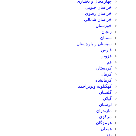
چهارمحال و بختیاری
خراسان جنوبی
خراسان رضوی
خراسان شمالی
خوزستان
زنجان
سمنان
سیستان و بلوچستان
فارس
قزوین
قم
کردستان
کرمان
کرمانشاه
کهگیلویه وبویراحمد
گلستان
گیلان
لرستان
مازندران
مرکزی
هرمزگان
همدان
یزد