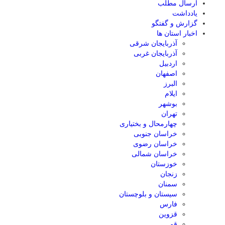
ارسال مطلب
یادداشت
گزارش و گفتگو
اخبار استان ها
آذربایجان شرقی
آذربایجان غربی
اردبیل
اصفهان
البرز
ایلام
بوشهر
تهران
چهارمحال و بختیاری
خراسان جنوبی
خراسان رضوی
خراسان شمالی
خوزستان
زنجان
سمنان
سیستان و بلوچستان
فارس
قزوین
قم