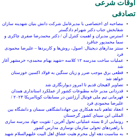
اوقات شرعی
تصادفی
مصاحبه ای اختصاصی با مدیرعامل شرکت دانش بنیان شهدینه سازان
شفابخش جناب دکتر شهرام دادگستر
استرس مدیران و اهمیت کنترل آن / دکتر محمدرضا صفری چاکری و
سما محمدپور جناقرد
سنتز مدارهای دیجیتال: اصول، روش‌ها و کاربردها – علیرضا محمودی
فرد
عملیات ساخت مدرسه ۱۲ کلاسه «شهید بهنام محمدی» خرمشهر آغاز
شد
قطعی برق موجب ضرر و زیان سنگین به فولاد اکسین خوزستان
خواهد شد
تصاویر لاهیجان قدیم تا امروز دیوارنگاری شد
قدردانی مدیر خانه مطبوعات کشور از عملکرد استانداری همدان
قهرمانی تیم ملی فوتبال آرژانتین در مسابقات کوپاامریکا ۲۰۲۴ /
علیرضا محمودی فرد
انعقاد تفاهم نامه همکاری بین جهاددانشگاهی سمنان و دانشگاه بین
المللی ابن سینای کشور گرجستان
رونمایی از ۵ بسته عملیاتی تحول آفرین ؛ تقویت جهاد مدرسه سازی
با راهبردهای تحولی سازمان نوسازی مدارس کشور
به مناسبت دهه اول محرم هئیت عشاق اهل البیت علیهم‌السلام شهید