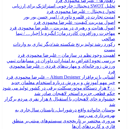
راهکارها – علیرضا محمودی فرد
تحلیل SWOT دیجیتال: چارچوبی استراتژیک برای ارزیابی
تحول دیجیتال – علیرضا محمودی فرد
امنیت تجارت در قلمرو داوری / امیر حسن بور بور
اصول مدیریت کیفیت- علیرضا محمودی فرد
اصول هدایت و رهبری در مدیریت – علیرضا محمودی فرد
مهاجرت روزافزون کادردرمان؛ انگیزه یا اجبار… / نیما
صالحی
رکورد رشد تولید برنج شکسته شد/دیگر نیازی به واردات
نیست
اهمیت وجود نظم در سازمان – علیرضا محمودی فرد
بررسی نحوه اعتراض به امتیازات داوران در مسابقات تیمي
ورزش زورخانه‌ای و مهارت‌های فردی – علیرضا محمودی
فرد
آشنایی با نرم‌افزار Altium Designer – علیرضا محمودی فرد
خبر مهم آموزش و پرورش درباره استخدام معلمان جدید
۴۰۰ هزار دستگاه موتورسیکلت برقی در کشور تولید می شود
حکم قطعی جزیره استخر لاهیجان صادر شد
جشنواره چای لاهیجان، با استقبال ۸ هزار نفری مردم برگزار
شد
بوستان خانواده واقع درشورابیل، تابستان سال‌جاری به
بهره‌برداری می‌رسد
مروری مختصر بر تاریخچه‌ی سیستم‌های مبتنی‌بر منطق
فازی و کاربردهای آن‌ها