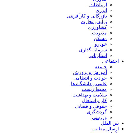
ارتباطات
انرژی
بازرگانی و کارآفرینی
تولید و تجارت
کشاورزی
مدیریت
مسکن
خودرو
سرمایه گذاری
استارتاپ
اجتماعی
جامعه
آموزش و پرورش
حوادث و انتظامی
علمی و دانشگاه ها
محیط زیست
سلامت و بهداشت
کار و اشتغال
حقوقی و قضایی
گردشگری
ورزشی
بین الملل
ارسال مطلب