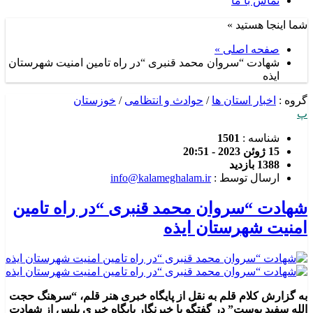
تماس با ما
شما اینجا هستید »
صفحه اصلی »
شهادت “سروان محمد قنبری “در راه تامین امنیت شهرستان
ایذه
گروه :
اخبار استان ها
/
حوادث و انتظامی
/
خوزستان
پ
شناسه :
1501
15 ژوئن 2023 - 20:51
1388 بازدید
ارسال توسط :
info@kalameghalam.ir
شهادت “سروان محمد قنبری “در راه تامین
امنیت شهرستان ایذه
به گزارش کلام قلم به نقل از پایگاه خبری هنر قلم، “سرهنگ حجت
الله سفید پوست” در گفتگو با خبرنگار پایگاه خبری پلیس از شهادت