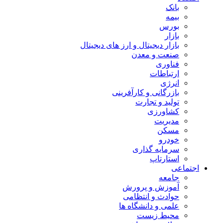
بانک
بیمه
بورس
بازار
بازار دیجیتال و ارز های دیجیتال
صنعت و معدن
فناوری
ارتباطات
انرژی
بازرگانی و کارآفرینی
تولید و تجارت
کشاورزی
مدیریت
مسکن
خودرو
سرمایه گذاری
استارتاپ
اجتماعی
جامعه
آموزش و پرورش
حوادث و انتظامی
علمی و دانشگاه ها
محیط زیست