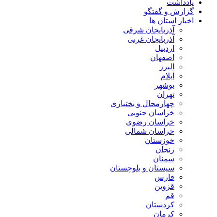
یادداشت
گزارش و گفتگو
اخبار استان ها
آذربایجان شرقی
آذربایجان غربی
اردبیل
اصفهان
البرز
ایلام
بوشهر
تهران
چهارمحال و بختیاری
خراسان جنوبی
خراسان رضوی
خراسان شمالی
خوزستان
زنجان
سمنان
سیستان و بلوچستان
فارس
قزوین
قم
کردستان
کرمان