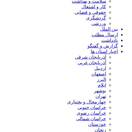
سلامت و بهداشت
کار و اشتغال
حقوقی و قضایی
گردشگری
ورزشی
بین الملل
ارسال مطلب
یادداشت
گزارش و گفتگو
اخبار استان ها
آذربایجان شرقی
آذربایجان غربی
اردبیل
اصفهان
البرز
ایلام
بوشهر
تهران
چهارمحال و بختیاری
خراسان جنوبی
خراسان رضوی
خراسان شمالی
خوزستان
زنجان