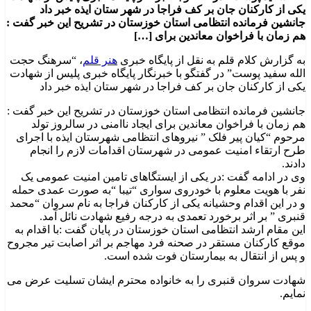
یکی از کارکنان جان بر کف فراجا در شهر ستان ایذه خبر داد
جانشین فرمانده انتظامی استان خوزستان در تشریح این خبر گفت :
هم زمان با فراخوان معاندین برای […]
به گزارش کلام قلم به نقل از پایگاه خبری
هنر قلم
، “سرهنگ حجت
الله سفید پوست” در گفتگو با خبرنگار پایگاه خبری پلیس از شهادت
یکی از کارکنان جان بر کف فراجا در شهر ستان ایذه خبر داد
جانشین فرمانده انتظامی استان خوزستان در تشریح این خبر گفت :
هم زمان با فراخوان معاندین برای ایجاد ناامنی در سالروز تولد
مرحوم “کیان پیر فلک ” نیروهای انتظامی شهرستان ایذه با اجرای
طرح ارتقاء امنیت عمومی در شهرستان اقدامات لازم را انجام
دادند.
وی در ادامه گفت :در یکی از ایستگاهای تامین امنیت عمومی یک
نفر با هویت معلوم با خودروی سواری “تیبا “به صورت عمدی حمله
و در این اقدام وحشیانه یکی از کارکنان فراجا به نام سروان “محمد
قنبری ” بر اثر برخورد تعمدی به درجه رفیع شهادت نائل آمد.
این مقام ارشد انتظامی استان خوزستان در پایان گفت :با اقدام به
موقع کارکنان مستقر در صحنه فرد مهاجم بر اثر اصابت تیر مجروح
و پس از انتقال به بیمارستان فوت شده است.
شهادت سروان قنبری را به خانواده محترم ایشان تسلیت عرض می
نمایم.